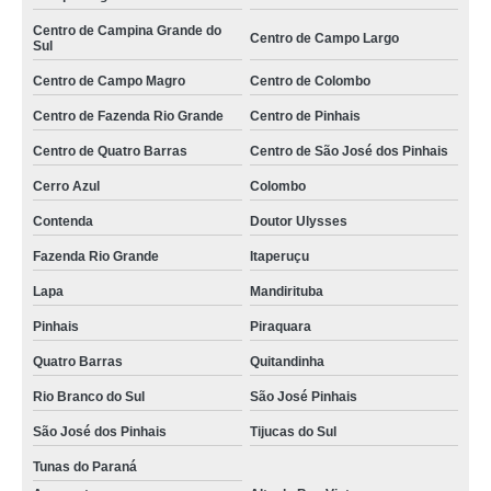
onde tem terceirização de movimentação de carga perigosa Centro de
Centro de Campina Grande do
Centro de Campo Largo
Colombo
Sul
Centro de Campo Magro
Centro de Colombo
terceirização de movimentação de carga com guindaste empresa Taubaté
Centro de Fazenda Rio Grande
Centro de Pinhais
onde tem terceirização de movimentação de produtos perigosos Biritiba
Mirim
Centro de Quatro Barras
Centro de São José dos Pinhais
terceirização de movimentação manual de cargas Foz do Iguaçu
Cerro Azul
Colombo
terceirização de movimentação manual de carga empresa Zona Norte
Contenda
Doutor Ulysses
onde tem terceirização de movimentação manual de cargas Pato Branco
Fazenda Rio Grande
Itaperuçu
terceirização de movimentação de carga manual empresa Centro de São
Lapa
Mandirituba
José dos Pinhais
Pinhais
Piraquara
terceirização de movimentação de produtos perigosos Jarinu
Quatro Barras
Quitandinha
terceirização de movimentação de cargas suspensas empresa Embu das
Artes
Rio Branco do Sul
São José Pinhais
terceirização de movimentação de carga manual Centro de Campo Largo
São José dos Pinhais
Tijucas do Sul
terceirização de movimentação de carga empresa Colombo
Tunas do Paraná