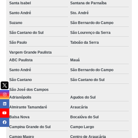
Santa Isabel
Santana de Parnaíba
onde tem terceirização de movimentação de carga suspensa Cabo Verde
Santo André
Sto. André
onde tem terceirização de movimentação de carga Cidade Tiradentes
Suzano
São Bernardo do Campo
empresa especializada em terceirização de movimentação de produtos
São Caetano do Sul
São Lourenço da Serra
perigosos Jundiaí
São Paulo
Taboão da Serra
terceirização de movimentação de cargas suspensas Mairinque
Vargem Grande Paulista
empresa especializada em terceirização de movimentação de carga manual
Paranavaí
ABC Paulista
Mauá
Santo André
São Bernardo do Campo
terceirização de movimentação de produtos perigosos empresa Vila Sônia
São Caetano
São Caetano do Sul
onde tem terceirização de movimentação manual de cargas Foz do Iguaçu
São José dos Campos
onde tem terceirização de movimentação de carga suspensa Cascavel
Adrianópolis
Agudos do Sul
empresa especializada em terceirização de movimentação de carga com
empilhadeira Chácara Santo Antônio
Almirante Tamandaré
Araucária
empresa especializada em terceirização de movimentação de cargas
Balsa Nova
Bocaiúva do Sul
perigosas Doutor Ulysses
Campina Grande do Sul
Campo Largo
terceirização de movimentação de carga com empilhadeira empresa Centro
de São José dos Pinhais
Campo Magro
Centro de Araucária