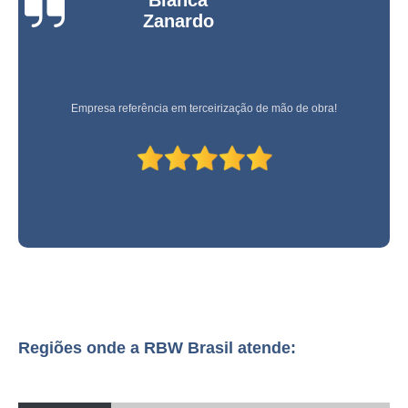
Bianca
empresa especializada em terceirização de movimentação de carga com
Zanardo
guindaste Amparo
empresa especializada em terceirização de movimentação manual de carga
Paranavaí
empresa especializada em terceirização de movimentação de carga
Empresa referência em terceirização de mão de obra!
perigosa Cajamar
terceirização de movimentação de carga suspensa Matão
onde tem terceirização de movimentação de carga perigosa Anhanguera
terceirização de movimentação manual de carga empresa Cidade Dutra
terceirização de movimentação de cargas pesadas empresa Lins
terceirização de movimentação de produtos perigosos Bragança Paulista
terceirização de movimentação de cargas perigosas empresa Cianorte
terceirização de movimentação de cargas perigosas São Caetano do Sul
Regiões onde a RBW Brasil atende:
terceirização de movimentação de carga com empilhadeira Amparo
terceirização de movimentação de cargas suspensas Itapeva