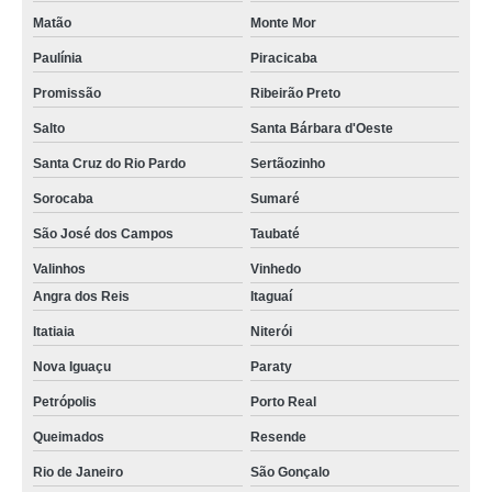
Matão
Monte Mor
Paulínia
Piracicaba
Promissão
Ribeirão Preto
Salto
Santa Bárbara d'Oeste
Santa Cruz do Rio Pardo
Sertãozinho
Sorocaba
Sumaré
São José dos Campos
Taubaté
Valinhos
Vinhedo
Angra dos Reis
Itaguaí
Itatiaia
Niterói
Nova Iguaçu
Paraty
Petrópolis
Porto Real
Queimados
Resende
Rio de Janeiro
São Gonçalo