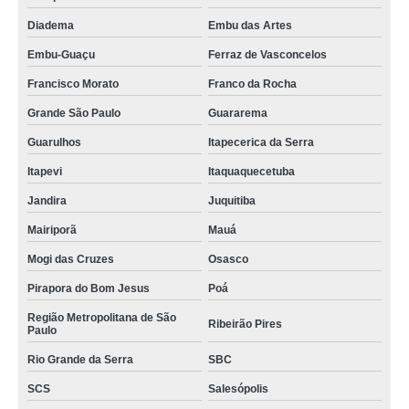
terceirização de movimentação de carga perigosa empresa Campo Mourão
Diadema
Embu das Artes
terceirização de movimentação de carga suspensa Cascavel
Embu-Guaçu
Ferraz de Vasconcelos
terceirização de movimentação de carga com empilhadeira empresa Campo
Mourão
Francisco Morato
Franco da Rocha
terceirização de movimentação de carga perigosa Londrina
Grande São Paulo
Guararema
terceirização de movimentação de carga com guindaste Salesópolis
Guarulhos
Itapecerica da Serra
empresa especializada em terceirização de movimentação de cargas
Itapevi
Itaquaquecetuba
suspensas SBC
Jandira
Juquitiba
terceirização de movimentação de carga perigosa empresa Caieiras
Mairiporã
Mauá
terceirização de movimentação manual de cargas empresa Tucuruvi
Mogi das Cruzes
Osasco
terceirização de movimentação de cargas pesadas Tucuruvi
Pirapora do Bom Jesus
Poá
empresa especializada em terceirização de movimentação de carga
Região Metropolitana de São
suspensa Pinhais
Ribeirão Pires
Paulo
empresa especializada em terceirização de movimentação de carga
Rio Grande da Serra
SBC
perigosa São Paulo
SCS
Salesópolis
empresa especializada em terceirização de movimentação de cargas
pesadas Tremembé