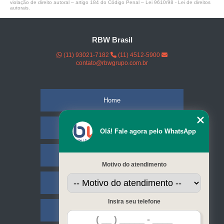
violação de direito autoral – artigo 184 do Código Penal –
Lei 9610/98 - Lei de direitos
autorais
.
RBW Brasil
(11) 93021-7182
(11) 4512-5900
contato@rbwgrupo.com.br
Home
Empresa
Olá! Fale agora pelo WhatsApp
Missão
Motivo do atendimento
Serviços
Insira seu telefone
Contato