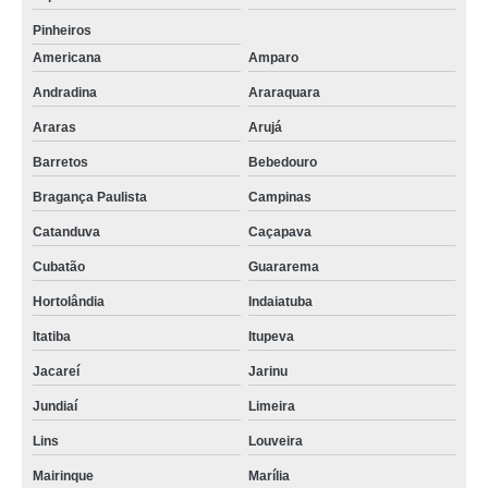
Pinheiros
Americana
Amparo
Andradina
Araraquara
Araras
Arujá
Barretos
Bebedouro
Bragança Paulista
Campinas
Catanduva
Caçapava
Cubatão
Guararema
Hortolândia
Indaiatuba
Itatiba
Itupeva
Jacareí
Jarinu
Jundiaí
Limeira
Lins
Louveira
Mairinque
Marília