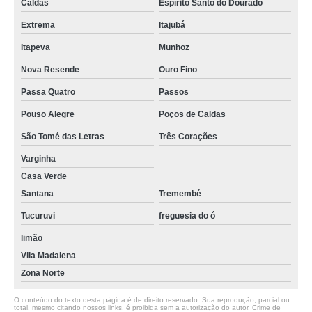
Caldas
Espírito Santo do Dourado
Extrema
Itajubá
Itapeva
Munhoz
Nova Resende
Ouro Fino
Passa Quatro
Passos
Pouso Alegre
Poços de Caldas
São Tomé das Letras
Três Corações
Varginha
Casa Verde
Santana
Tremembé
Tucuruvi
freguesia do ó
limão
Vila Madalena
Zona Norte
O conteúdo do texto desta página é de direito reservado. Sua reprodução, parcial ou
total, mesmo citando nossos links, é proibida sem a autorização do autor. Crime de