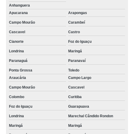
Anhanguera
Apucarana
Arapongas
Campo Mourão
Carambeí
Cascavel
Castro
Cianorte
Foz do Iguaçu
Londrina
Maringá
Paranaguá
Paranavaí
Ponta Grossa
Toledo
Araucária
Campo Largo
Campo Mourão
Cascavel
Colombo
Curitiba
Foz do Iguaçu
Guarapuava
Londrina
Marechal Cândido Rondon
Maringá
Maringá