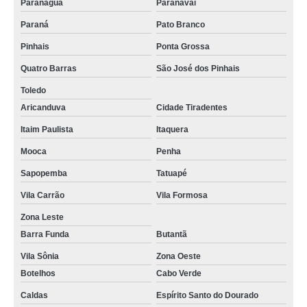
Paranaguá
Paranavaí
Paraná
Pato Branco
Pinhais
Ponta Grossa
Quatro Barras
São José dos Pinhais
Toledo
Aricanduva
Cidade Tiradentes
Itaim Paulista
Itaquera
Mooca
Penha
Sapopemba
Tatuapé
Vila Carrão
Vila Formosa
Zona Leste
Barra Funda
Butantã
Vila Sônia
Zona Oeste
Botelhos
Cabo Verde
Caldas
Espírito Santo do Dourado