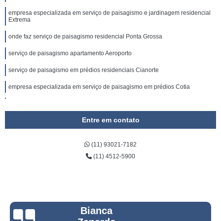
empresa especializada em serviço de paisagismo e jardinagem residencial
Extrema
onde faz serviço de paisagismo residencial Ponta Grossa
serviço de paisagismo apartamento Aeroporto
serviço de paisagismo em prédios residenciais Cianorte
empresa especializada em serviço de paisagismo em prédios Cotia
empresa especializada em serviço de paisagismo e jardinagem em
condomínios Cubatão
Entre em contato
onde faz serviço de paisagismo e jardinagem em condomínios Americana
serviço de paisagismo condominial Americana
(11) 93021-7182
(11) 4512-5900
empresa especializada em serviço de paisagismo de jardim São José dos
Campos
serviço especializado em paisagismo e jardinagem em condomínios valores
Nova Resende
onde faz serviço de paisagismo Poços de Caldas
Bianca