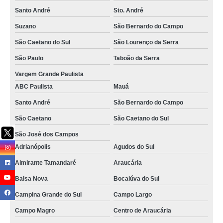
jardinagem em condomínios Itajubá
Santo André
Sto. André
empresa especializada em serviço de paisagismo e jardinagem residencial
Jardim Marajoara
Suzano
São Bernardo do Campo
onde faz serviço de paisagismo em prédios residenciais Ponta Grossa
São Caetano do Sul
São Lourenço da Serra
serviço de paisagismo e jardinagem em condomínios valores Ribeirão Pires
São Paulo
Taboão da Serra
Vargem Grande Paulista
onde faz serviço de paisagismo em prédios Maringá
ABC Paulista
Mauá
serviço de paisagismo e jardinagem residencial valores Porto Real
Santo André
São Bernardo do Campo
onde faz serviço de paisagismo em prédios residenciais Americana
São Caetano
São Caetano do Sul
empresa especializada em serviço de paisagismo predial Pouso Alegre
São José dos Campos
serviço de paisagismo em prédios valores Maringá
Adrianópolis
Agudos do Sul
serviço de paisagismo valores Guarulhos
Almirante Tamandaré
Araucária
onde faz serviço de paisagismo e jardinagem residencial SCS
Balsa Nova
Bocaiúva do Sul
serviço de paisagismo e jardinagem residencial Pirapora do Bom Jesus
Campina Grande do Sul
Campo Largo
onde faz serviço de paisagismo e jardinagem em condomínios Nova
Campo Magro
Centro de Araucária
Resende