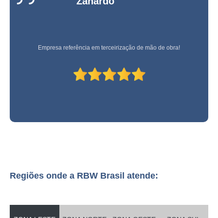
Zanardo
onde faz serviço de paisagismo e jardinagem residencial Mooca
onde faz serviço de paisagismo de jardim Paranaguá
serviço de paisagismo e jardinagem residencial freguesia do ó
Empresa referência em terceirização de mão de obra!
empresa especializada em serviço de paisagismo em prédios residenciais
Barra Funda
onde faz serviço especializado em paisagismo e jardinagem em
condomínios Cabo Verde
onde faz serviço de paisagismo apartamento Munhoz
serviço de paisagismo vertical Morumbi
serviço de paisagismo em prédios residenciais Itajubá
serviço de paisagismo em prédios Campo Largo
onde faz serviço de paisagismo Centro de Fazenda Rio Grande
Regiões onde a RBW Brasil atende:
serviço de paisagismo vertical Curitiba
empresa especializada em serviço de paisagismo e jardinagem em
condomínios Poá