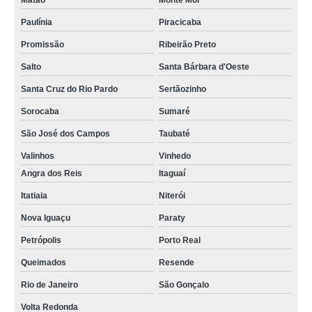
Matão
Monte Mor
Paulínia
Piracicaba
Promissão
Ribeirão Preto
Salto
Santa Bárbara d'Oeste
Santa Cruz do Rio Pardo
Sertãozinho
Sorocaba
Sumaré
São José dos Campos
Taubaté
Valinhos
Vinhedo
Angra dos Reis
Itaguaí
Itatiaia
Niterói
Nova Iguaçu
Paraty
Petrópolis
Porto Real
Queimados
Resende
Rio de Janeiro
São Gonçalo
Volta Redonda