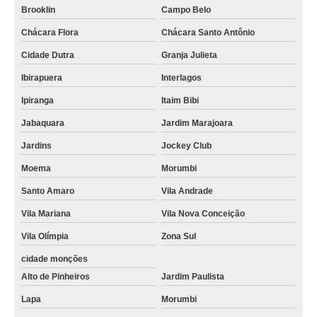
Brooklin
Campo Belo
serviço de paisagismo vertical valores Santa Cruz do Rio Pardo
Chácara Flora
Chácara Santo Antônio
serviço de paisagismo condominial valores Centro de Araucária
Cidade Dutra
Granja Julieta
serviço de paisagismo apartamento valores Granja Julieta
Ibirapuera
Interlagos
serviço de paisagismo predial Centro de Campo Largo
Ipiranga
Itaim Bibi
empresa especializada em serviço de paisagismo apartamento Andradina
Jabaquara
Jardim Marajoara
empresa especializada em serviço de paisagismo condominial Vila Sônia
Jardins
Jockey Club
empresa especializada em serviço de paisagismo residencial Promissão
Moema
Morumbi
onde faz serviço de paisagismo predial Itaquaquecetuba
Santo Amaro
Vila Andrade
empresa especializada em serviço de paisagismo Jacareí
Vila Mariana
Vila Nova Conceição
empresa especializada em serviço de paisagismo apartamento Petrópolis
Vila Olímpia
Zona Sul
serviço de paisagismo em prédios residenciais valores Varginha
cidade monções
Alto de Pinheiros
Jardim Paulista
onde faz serviço de paisagismo predial São José Pinhais
Lapa
Morumbi
serviço de paisagismo condominial Itaim Bibi