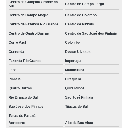
Centro de Campina Grande do
Centro de Campo Largo
Sul
serviço de paisagismo residencial Aeroporto
Centro de Campo Magro
Centro de Colombo
serviço de paisagismo de jardim Londrina
Centro de Fazenda Rio Grande
Centro de Pinhais
serviço de paisagismo Cascavel
Centro de Quatro Barras
Centro de São José dos Pinhais
serviço de paisagismo de jardim valores Hortolândia
Cerro Azul
Colombo
serviço de paisagismo e jardinagem em condomínios Santa Cruz do Rio
Pardo
Contenda
Doutor Ulysses
onde faz serviço de paisagismo de jardim Promissão
Fazenda Rio Grande
Itaperuçu
onde faz serviço de paisagismo residencial SBC
Lapa
Mandirituba
serviço de paisagismo predial valores Juquitiba
Pinhais
Piraquara
onde faz serviço de paisagismo em prédios Santo André
Quatro Barras
Quitandinha
Rio Branco do Sul
São José Pinhais
serviço especializado em paisagismo e jardinagem em condomínios Campo
Largo
São José dos Pinhais
Tijucas do Sul
onde faz serviço especializado em paisagismo e jardinagem em
condomínios Jockey Club
Tunas do Paraná
Aeroporto
Alto da Boa Vista
serviço de paisagismo residencial valores Franco da Rocha