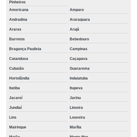
Pinheiros
empresa especializada em serviço de paisagismo residencial Itapecerica da
Serra
Americana
Amparo
Andradina
Araraquara
onde faz serviço de paisagismo vertical Doutor Ulysses
Araras
Arujá
empresa especializada em serviço de paisagismo em prédios residenciais
Araras
Barretos
Bebedouro
serviço de paisagismo apartamento valores Francisco Morato
Bragança Paulista
Campinas
serviço de paisagismo em prédios Sto. André
Catanduva
Caçapava
Cubatão
Guararema
Hortolândia
Indaiatuba
Itatiba
Itupeva
Jacareí
Jarinu
Jundiaí
Limeira
Lins
Louveira
Mairinque
Marília