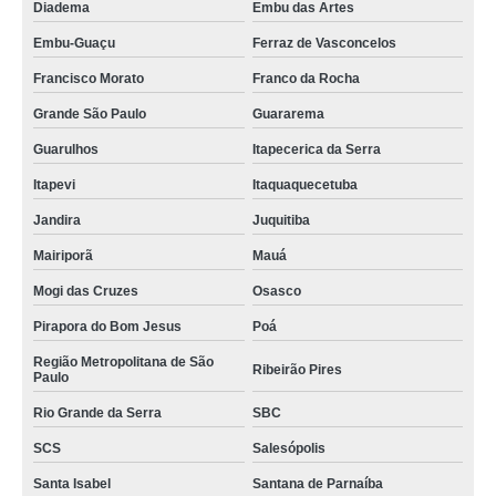
Diadema
Embu das Artes
onde faz serviço de paisagismo vertical Santa Isabel
Embu-Guaçu
Ferraz de Vasconcelos
empresa especializada em serviço especializado em paisagismo e
Francisco Morato
Franco da Rocha
jardinagem em condomínios Resende
Grande São Paulo
Guararema
onde faz serviço de paisagismo apartamento Andradina
Guarulhos
Itapecerica da Serra
serviço de paisagismo e jardinagem residencial valores Jardins
Itapevi
Itaquaquecetuba
empresa especializada em serviço de paisagismo vertical ABC
Jandira
Juquitiba
serviço de paisagismo predial valores Mairiporã
Mairiporã
Mauá
empresa especializada em serviço de paisagismo de jardim Juquitiba
Mogi das Cruzes
Osasco
onde faz serviço de paisagismo condominial Louveira
Pirapora do Bom Jesus
Poá
serviço de paisagismo condominial valores Itaim Bibi
Região Metropolitana de São
Ribeirão Pires
Paulo
serviço especializado em paisagismo e jardinagem em condomínios São
Paulo
Rio Grande da Serra
SBC
serviço de paisagismo vertical valores Limeira
SCS
Salesópolis
empresa especializada em serviço especializado em paisagismo e
Santa Isabel
Santana de Parnaíba