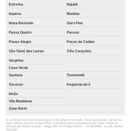
Extrema
Itajubá
Itapeva
Munhoz
Nova Resende
Ouro Fino
Passa Quatro
Passos
Pouso Alegre
Poços de Caldas
São Tomé das Letras
Três Corações
Varginha
Casa Verde
Santana
Tremembé
Tucuruvi
freguesia do ó
limão
Vila Madalena
Zona Norte
O conteúdo do texto desta página é de direito reservado. Sua reprodução, parcial ou
total, mesmo citando nossos links, é proibida sem a autorização do autor. Crime de
violação de direito autoral – artigo 184 do Código Penal –
Lei 9610/98 - Lei de direitos
autorais
.