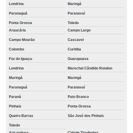
Londrina
Maringá
Paranaguá
Paranavaí
Ponta Grossa
Toledo
Araucária
Campo Largo
Campo Mourão
Cascavel
Colombo
Curitiba
Foz do Iguaçu
Guarapuava
Londrina
Marechal Cândido Rondon
Maringá
Maringá
Paranaguá
Paranavaí
Paraná
Pato Branco
Pinhais
Ponta Grossa
Quatro Barras
São José dos Pinhais
Toledo
Aricanduva
Cidade Tiradentes