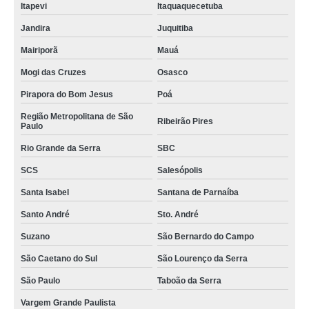
empresa de logística terceirizada São Caetano
Itapevi
Itaquaquecetuba
empresa de logística Juquitiba
Jandira
Juquitiba
empresa logística reversa telefone Embu-Guaçu
Mairiporã
Mauá
onde tem empresa logística reversa Toledo
Mogi das Cruzes
Osasco
empresas de logística terceirizada Vila Andrade
Pirapora do Bom Jesus
Poá
Região Metropolitana de São
empresa logística telefone Cidade Dutra
Ribeirão Pires
Paulo
contato de empresa de logística Arujá
Rio Grande da Serra
SBC
contato de empresa de logística hospitalar Colombo
SCS
Salesópolis
onde tem empresa de transporte e logística Vargem Grande Paulista
Santa Isabel
Santana de Parnaíba
empresa de transporte e logística Osasco
Santo André
Sto. André
onde tem empresa logística terceirizada Santa Isabel
Suzano
São Bernardo do Campo
empresas logísticas terceirizadas Adrianópolis
São Caetano do Sul
São Lourenço da Serra
São Paulo
Taboão da Serra
onde tem empresa logística ecommerce Lapa
Vargem Grande Paulista
empresa logística terceirizada telefone Santa Bárbara d'Oeste