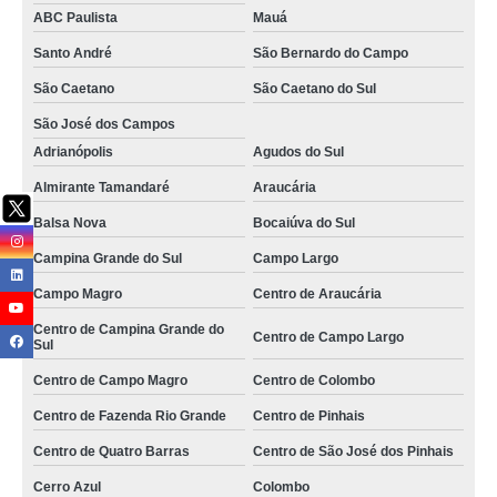
ABC Paulista
Mauá
empresa logística terceirizada telefone Butantã
Santo André
São Bernardo do Campo
empresa de logística e transporte telefone Carambeí
São Caetano
São Caetano do Sul
empresa de logística hospitalar telefone Sorocaba
São José dos Campos
empresas de transporte e logística São Paulo
Adrianópolis
Agudos do Sul
empresa de logística telefone Taboão da Serra
Almirante Tamandaré
Araucária
empresa logística e almoxarifado Aricanduva
Balsa Nova
Bocaiúva do Sul
empresa de logística hospitalar Poços de Caldas
Campina Grande do Sul
Campo Largo
Campo Magro
Centro de Araucária
empresas de transporte e logística Itaperuçu
Centro de Campina Grande do
contato de empresa logística e almoxarifado Varginha
Centro de Campo Largo
Sul
contato de empresa de logística terceirizada Penha
Centro de Campo Magro
Centro de Colombo
empresa de transporte e logística telefone ABCD
Centro de Fazenda Rio Grande
Centro de Pinhais
empresas logísticas Cabo Verde
Centro de Quatro Barras
Centro de São José dos Pinhais
onde tem empresa de logística e transporte Casa Verde
Cerro Azul
Colombo