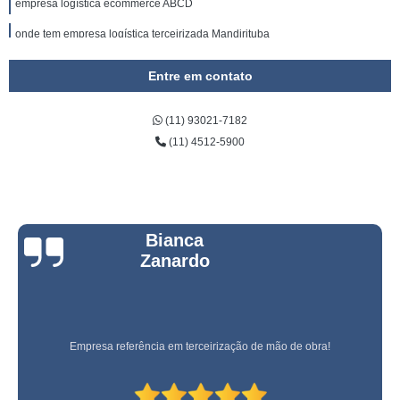
empresa logística ecommerce ABCD
onde tem empresa logística terceirizada Mandirituba
onde tem empresa logística e almoxarifado Região Metropolitana de São
Entre em contato
Paulo
onde tem empresa de logística Ponta Grossa
(11) 93021-7182
empresas de serviços logísticos Campinas
(11) 4512-5900
empresas de logística Curitiba
empresa logística Franco da Rocha
empresa logística reversa telefone Fazenda Rio Grande
Bianca
Zanardo
empresa logística reversa Cotia
empresas logísticas ecommerce Itaperuçu
empresa de logística para ecommerce Toledo
Empresa referência em terceirização de mão de obra!
onde tem empresa de transporte e logística Paulínia
contato de empresa logística terceirizada Ribeirão Preto