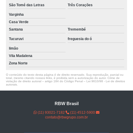
São Tomé das Letras
Três Corações
Varginha
Casa Verde
Santana
Tremembé
Tucuruvi
freguesia do ó
limão
Vila Madalena
Zona Norte
O conteúdo do texto desta página é de direito reservado. Sua reprodução, parcial ou
total, mesmo citando nossos links, é proibida sem a autorização do autor. Crime de
violação de direito autoral – artigo 184 do Código Penal –
Lei 9610/98 - Lei de direitos
autorais
.
RBW Brasil
(11) 93021-7182
(11) 4512-5900
contato@rbwgrupo.com.br