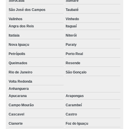
Sorocaba
Sumaré
empresa de serviços logísticos telefone Campinas
São José dos Campos
Taubaté
empresa de logística terceirizada telefone Embu das Artes
Valinhos
Vinhedo
contato de empresa de logística terceirizada Botelhos
Angra dos Reis
Itaguaí
empresas de logística terceirizada Londrina
Itatiaia
Niterói
onde tem empresa de serviços logísticos Cidade Dutra
Nova Iguaçu
Paraty
Petrópolis
Porto Real
Queimados
Resende
Rio de Janeiro
São Gonçalo
Volta Redonda
Anhanguera
Apucarana
Arapongas
Campo Mourão
Carambeí
Cascavel
Castro
Cianorte
Foz do Iguaçu