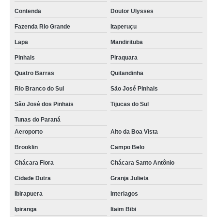
empresas logísticas São José dos Campos
Contenda
Doutor Ulysses
Fazenda Rio Grande
Itaperuçu
empresa logística ecommerce telefone Guararema
Lapa
Mandirituba
empresas logísticas e almoxarifado Vila Madalena
Pinhais
Piraquara
empresas de logística hospitalar São Caetano
Quatro Barras
Quitandinha
onde tem empresa logística Diadema
Rio Branco do Sul
São José Pinhais
contato de empresa de serviços logísticos Cabo Verde
São José dos Pinhais
Tijucas do Sul
onde tem empresa logística e almoxarifado Indaiatuba
Tunas do Paraná
onde tem empresa de logística Taubaté
Aeroporto
Alto da Boa Vista
onde tem empresa de logística terceirizada Paranaguá
Brooklin
Campo Belo
contato de empresa de logística Itaim Bibi
Chácara Flora
Chácara Santo Antônio
empresa de logística hospitalar Quatro Barras
Cidade Dutra
Granja Julieta
empresas de logística e transporte Zona Oeste
Ibirapuera
Interlagos
empresa de logística e transporte telefone Santo Amaro
Ipiranga
Itaim Bibi