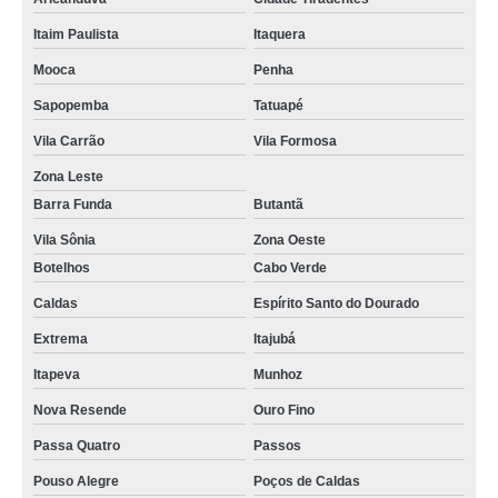
Itaim Paulista
Itaquera
Mooca
Penha
Sapopemba
Tatuapé
Vila Carrão
Vila Formosa
Zona Leste
Barra Funda
Butantã
Vila Sônia
Zona Oeste
Botelhos
Cabo Verde
Caldas
Espírito Santo do Dourado
Extrema
Itajubá
Itapeva
Munhoz
Nova Resende
Ouro Fino
Passa Quatro
Passos
Pouso Alegre
Poços de Caldas