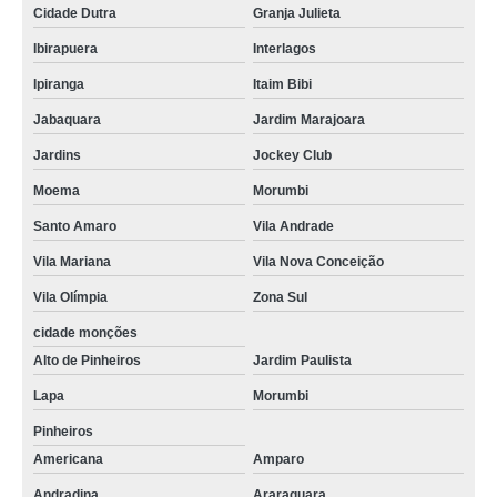
Cidade Dutra
Granja Julieta
onde faz serviço de zeladoria Petrópolis
Ibirapuera
Interlagos
qual o valor de serviço terceirizado de zeladoria Catanduva
Ipiranga
Itaim Bibi
serviço terceirizado de zeladoria SBC
Jabaquara
Jardim Marajoara
qual o valor de serviço de conservação e zeladoria Francisco Morato
Jardins
Jockey Club
serviço de conservação e zeladoria preço Santana
Moema
Morumbi
onde faz serviço de zeladoria condominial Guarulhos
Santo Amaro
Vila Andrade
onde faz serviço de zeladoria terceirizado Itaim Bibi
Vila Mariana
Vila Nova Conceição
onde faz serviço de zeladoria e limpeza Cerro Azul
Vila Olímpia
Zona Sul
qual o valor de serviço de zeladoria Jandira
cidade monções
Alto de Pinheiros
Jardim Paulista
serviço de zeladoria e portaria preço São Bernardo do Campo
Lapa
Morumbi
Pinheiros
Americana
Amparo
Andradina
Araraquara