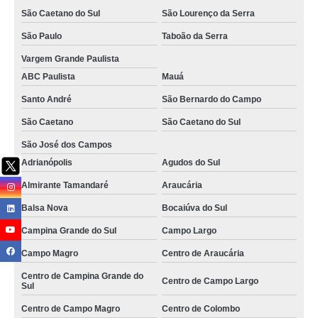
onde faz serviço de limpeza e zeladoria Resende
São Caetano do Sul
São Lourenço da Serra
São Paulo
Taboão da Serra
onde faz serviço de zeladoria e portaria Moema
Vargem Grande Paulista
serviço de zeladoria preço Munhoz
ABC Paulista
Mauá
onde faz serviço de zeladoria condominial São Caetano do Sul
Santo André
São Bernardo do Campo
serviço de zeladoria e segurança para condomínios preço Paraty
São Caetano
São Caetano do Sul
serviço de zeladoria e segurança para condomínios Petrópolis
São José dos Campos
qual o valor de serviço de zeladoria condominial Paranaguá
Adrianópolis
Agudos do Sul
onde faz serviço de zeladoria patrimonial Curitiba
Almirante Tamandaré
Araucária
onde faz serviço de zeladoria e conservação Caçapava
Balsa Nova
Bocaiúva do Sul
qual o valor de serviço de conservação e zeladoria Tatuapé
Campina Grande do Sul
Campo Largo
Campo Magro
Centro de Araucária
onde faz serviço de zeladoria e segurança para condomínios Ferraz de
Vasconcelos
Centro de Campina Grande do
Centro de Campo Largo
Sul
onde faz serviço de limpeza e zeladoria Volta Redonda
Centro de Campo Magro
Centro de Colombo
onde faz serviço de zeladoria patrimonial São Paulo