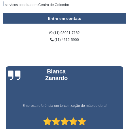
serviços copeiragem Centro de Colombo
serviço de copeira e garçom Francisco Morato
Entre em contato
serviços de copeira para condomínio Carambeí
(11) 93021-7182
serviço de copeira preço Centro de Colombo
(11) 4512-5900
orçamento de serviço de copa Chácara Flora
orçamento de serviço de copeira hospitalar Lapa
serviços de copeira hospitalar São Tomé das Letras
Bianca
contratar serviço copeira Itajubá
Zanardo
serviços de copeira para condomínio fechado Quatro Barras
contratar serviço de copa Espírito Santo do Dourado
contratar serviço de copa Indaiatuba
Empresa referência em terceirização de mão de obra!
serviço de copeira em escritório Limeira
serviço de copeiragem preço Itaperuçu