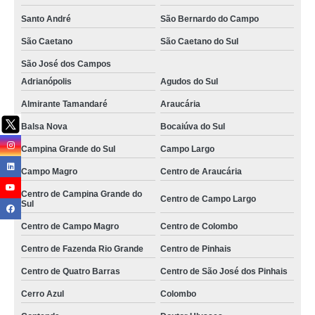
serviços de copeira em escritório Caldas
Santo André
São Bernardo do Campo
serviço de copeira hospitalar Paranaguá
São Caetano
São Caetano do Sul
serviço copeiragem preço Ribeirão Preto
São José dos Campos
Adrianópolis
Agudos do Sul
serviços de copeira hospitalar Granja Julieta
Almirante Tamandaré
Araucária
orçamento de serviço para copeira Jundiaí
Balsa Nova
Bocaiúva do Sul
orçamento de serviço de copeira São Lourenço da Serra
Campina Grande do Sul
Campo Largo
contratar serviço copeiragem Londrina
Campo Magro
Centro de Araucária
orçamento de serviço de copeira para condomínio Toledo
Centro de Campina Grande do
Centro de Campo Largo
Sul
contratar serviço de copeira e garçom Arapongas
Centro de Campo Magro
Centro de Colombo
serviço copeiragem preço Campo Magro
Centro de Fazenda Rio Grande
Centro de Pinhais
contratar serviço de copeira e garçom Cajamar
Centro de Quatro Barras
Centro de São José dos Pinhais
serviço de copeira para condomínio Toledo
Cerro Azul
Colombo
contratar serviço de copeira hospitalar Carapicuíba