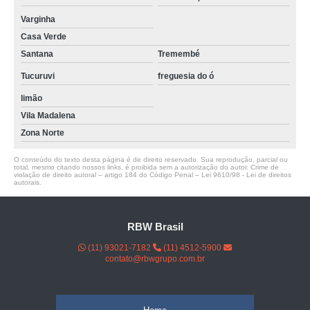
Varginha
Casa Verde
Santana
Tremembé
Tucuruvi
freguesia do ó
limão
Vila Madalena
Zona Norte
O conteúdo do texto desta página é de direito reservado. Sua reprodução, parcial ou
total, mesmo citando nossos links, é proibida sem a autorização do autor. Crime de
violação de direito autoral – artigo 184 do Código Penal –
Lei 9610/98 - Lei de direitos
autorais
.
RBW Brasil
(11) 93021-7182
(11) 4512-5900
contato@rbwgrupo.com.br