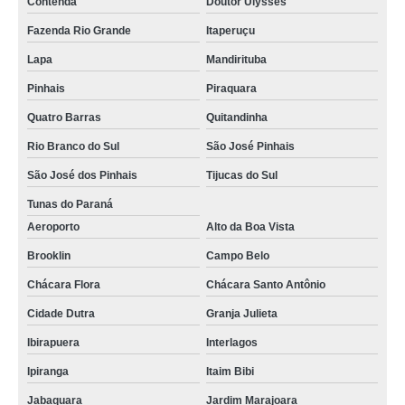
Contenda
Doutor Ulysses
contratar serviço de copeiragem SCS
Fazenda Rio Grande
Itaperuçu
contratar serviço de copeira para empresas Vila Olímpia
Lapa
Mandirituba
orçamento de serviço de copeiragem Campina Grande do Sul
Pinhais
Piraquara
serviços de copeira Sertãozinho
Quatro Barras
Quitandinha
orçamento de serviço de copeira para empresas Barra Funda
Rio Branco do Sul
São José Pinhais
serviços copeiragem Cianorte
São José dos Pinhais
Tijucas do Sul
contratar serviço de copeira para condomínio fechado Vila Madalena
Tunas do Paraná
Aeroporto
Alto da Boa Vista
serviços para copeira Araucária
Brooklin
Campo Belo
serviços de copeira para condomínio fechado Jockey Club
Chácara Flora
Chácara Santo Antônio
orçamento de serviço copeira Valinhos
Cidade Dutra
Granja Julieta
serviço de copeira e garçom Bocaiúva do Sul
Ibirapuera
Interlagos
serviço de copa Cidade Tiradentes
Ipiranga
Itaim Bibi
serviços de copeiragem Três Corações
Jabaquara
Jardim Marajoara