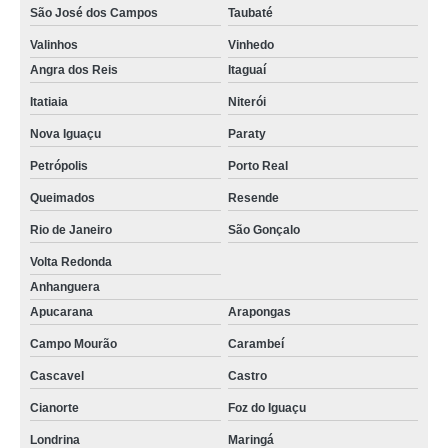
São José dos Campos
Taubaté
serviços copeira Toledo
Valinhos
Vinhedo
orçamento de serviço de copa Paraty
Angra dos Reis
Itaguaí
serviço para copeira preço Caldas
Itatiaia
Niterói
contratar serviço para copeira Salesópolis
Nova Iguaçu
Paraty
Petrópolis
Porto Real
Queimados
Resende
Rio de Janeiro
São Gonçalo
Volta Redonda
Anhanguera
Apucarana
Arapongas
Campo Mourão
Carambeí
Cascavel
Castro
Cianorte
Foz do Iguaçu
Londrina
Maringá