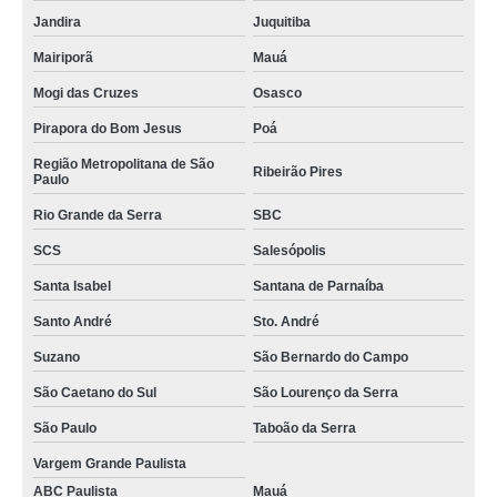
Jandira
Juquitiba
serviço de copeira em escritório preço Zona Leste
Mairiporã
Mauá
orçamento de serviço de copeira Adrianópolis
Mogi das Cruzes
Osasco
serviço de copeira para condomínio preço Adrianópolis
Pirapora do Bom Jesus
Poá
serviço de copa Indaiatuba
Região Metropolitana de São
Ribeirão Pires
Paulo
serviços de copeira para empresas Vila Olímpia
Rio Grande da Serra
SBC
contratar serviço para copeira Santa Cruz do Rio Pardo
SCS
Salesópolis
serviço de copeiragem preço Lins
Santa Isabel
Santana de Parnaíba
serviço copeira Campo Mourão
Santo André
Sto. André
serviço de copeira Região Metropolitana de São Paulo
Suzano
São Bernardo do Campo
serviço copeira preço Penha
São Caetano do Sul
São Lourenço da Serra
contratar serviço de copeira para condomínio Ponta Grossa
São Paulo
Taboão da Serra
contratar serviço copeiragem Campo Mourão
Vargem Grande Paulista
serviço de copeira hospitalar preço Sertãozinho
ABC Paulista
Mauá