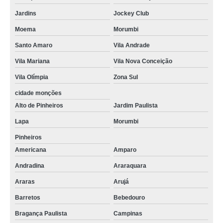
orçamento de serviço de copeira em escritório Colombo
Jardins
Jockey Club
orçamento de serviço copeiragem Caçapava
Moema
Morumbi
contratar serviço de copeira para empresas Castro
Santo Amaro
Vila Andrade
serviços de copeiragem Mogi das Cruzes
Vila Mariana
Vila Nova Conceição
serviço de copeira para empresas preço Vinhedo
Vila Olímpia
Zona Sul
serviços de copeira Quatro Barras
cidade monções
Alto de Pinheiros
Jardim Paulista
serviços de copeira em escritório Cidade Dutra
Lapa
Morumbi
serviços de copa Ferraz de Vasconcelos
Pinheiros
contratar serviço de copeira Ribeirão Preto
Americana
Amparo
serviço de copeira Osasco
Andradina
Araraquara
orçamento de serviço de copeiragem Alto da Boa Vista
Araras
Arujá
serviços para copeira Suzano
Barretos
Bebedouro
serviço de copeira para condomínio preço Vargem Grande Paulista
Bragança Paulista
Campinas