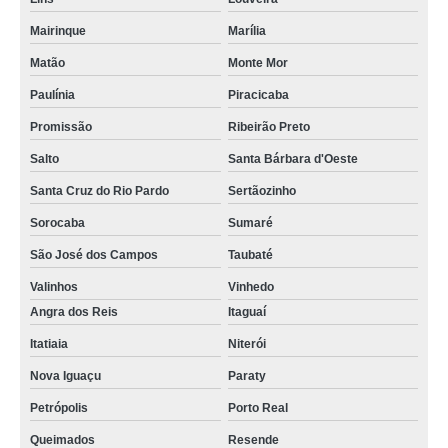
Mairinque
Marília
Matão
Monte Mor
Paulínia
Piracicaba
Promissão
Ribeirão Preto
Salto
Santa Bárbara d'Oeste
Santa Cruz do Rio Pardo
Sertãozinho
Sorocaba
Sumaré
São José dos Campos
Taubaté
Valinhos
Vinhedo
Angra dos Reis
Itaguaí
Itatiaia
Niterói
Nova Iguaçu
Paraty
Petrópolis
Porto Real
Queimados
Resende