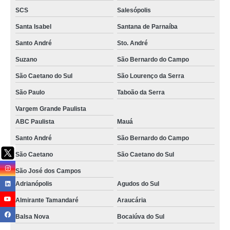
SCS
Salesópolis
serviço terceirizado de jardinagem preços Arapongas
Santa Isabel
Santana de Parnaíba
serviço de jardinagem em condomínios Caldas
Santo André
Sto. André
serviço especializado de jardinagem valores Cascavel
Suzano
São Bernardo do Campo
serviço de poda e jardinagem Catanduva
São Caetano do Sul
São Lourenço da Serra
onde faz serviço jardinagem Guararema
São Paulo
Taboão da Serra
serviço de jardinagem e poda São Caetano do Sul
Vargem Grande Paulista
onde faz serviço jardinagem Mauá
ABC Paulista
Mauá
Santo André
São Bernardo do Campo
serviço jardinagem Santo André
São Caetano
São Caetano do Sul
empresa especializada em serviço de jardinagem e paisagismo São
Caetano
São José dos Campos
serviço especializado de jardinagem Cerro Azul
Adrianópolis
Agudos do Sul
onde faz serviço de jardinagem e poda Resende
Almirante Tamandaré
Araucária
onde faz serviço terceirizado de jardinagem Doutor Ulysses
Balsa Nova
Bocaiúva do Sul