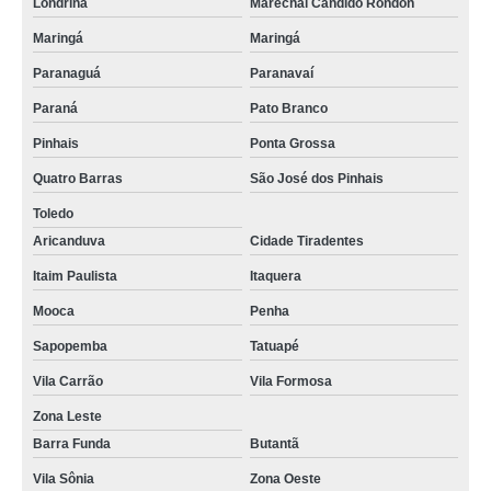
Londrina
Marechal Cândido Rondon
Maringá
Maringá
Paranaguá
Paranavaí
Paraná
Pato Branco
Pinhais
Ponta Grossa
Quatro Barras
São José dos Pinhais
Toledo
Aricanduva
Cidade Tiradentes
Itaim Paulista
Itaquera
Mooca
Penha
Sapopemba
Tatuapé
Vila Carrão
Vila Formosa
Zona Leste
Barra Funda
Butantã
Vila Sônia
Zona Oeste