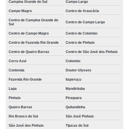
Campina Grande do Sul
Campo Largo
empresa especializada em serviço de jardinagem e paisagismo em
condomínios Munhoz
Campo Magro
Centro de Araucária
serviços de jardinagem e paisagismo valores ABC Paulista
Centro de Campina Grande do
Centro de Campo Largo
Sul
onde faz serviço de poda e jardinagem Campo Belo
Centro de Campo Magro
Centro de Colombo
empresa especializada em serviço especializado de jardinagem São
Caetano do Sul
Centro de Fazenda Rio Grande
Centro de Pinhais
serviço de jardinagem Varginha
Centro de Quatro Barras
Centro de São José dos Pinhais
onde faz serviço terceirizado de jardinagem Piracicaba
Cerro Azul
Colombo
serviço de jardinagem e paisagismo em condomínios valores Cerro Azul
Contenda
Doutor Ulysses
serviço de jardinagem em condomínios Marechal Cândido Rondon
Fazenda Rio Grande
Itaperuçu
empresa especializada em serviço de poda e jardinagem Guararema
Lapa
Mandirituba
Pinhais
Piraquara
serviço terceirizado de jardinagem valores Moema
Quatro Barras
Quitandinha
onde faz serviço de jardinagem e paisagismo em condomínios Centro de
Campo Largo
Rio Branco do Sul
São José Pinhais
empresa especializada em serviço jardinagem São Caetano
São José dos Pinhais
Tijucas do Sul