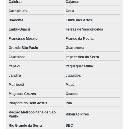
empresa especializada em serviço de poda e jardinagem Arapongas
Caieiras
Cajamar
Carapicuíba
Cotia
empresa especializada em serviço de jardinagem em condomínios Itajubá
Diadema
Embu das Artes
onde faz serviço de paisagismo e jardinagem Volta Redonda
Embu-Guaçu
Ferraz de Vasconcelos
serviço de paisagismo e jardinagem São José dos Pinhais
Francisco Morato
Franco da Rocha
serviço especializado de jardinagem Guarapuava
Grande São Paulo
Guararema
onde faz serviços de jardinagem e paisagismo São José dos Pinhais
Guarulhos
Itapecerica da Serra
serviço de poda e jardinagem valores Ponta Grossa
Itapevi
Itaquaquecetuba
serviço de jardinagem e paisagismo valores Curitiba
Jandira
Juquitiba
serviço de jardinagem e poda valores Caieiras
Mairiporã
Mauá
serviços de jardinagem e paisagismo Arapongas
Mogi das Cruzes
Osasco
onde faz serviço de jardinagem e paisagismo Vila Formosa
Pirapora do Bom Jesus
Poá
onde faz serviço especializado de jardinagem Vila Formosa
Região Metropolitana de São
Ribeirão Pires
Paulo
serviço de jardinagem e paisagismo Interlagos
Rio Grande da Serra
SBC
onde faz serviço de poda e jardinagem Angra dos Reis