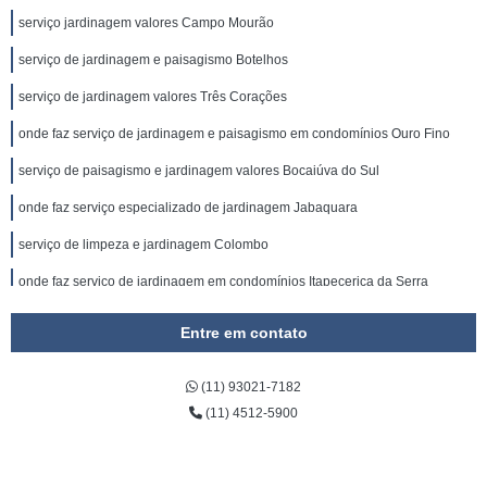
serviço jardinagem valores Campo Mourão
serviço de jardinagem e paisagismo Botelhos
serviço de jardinagem valores Três Corações
onde faz serviço de jardinagem e paisagismo em condomínios Ouro Fino
serviço de paisagismo e jardinagem valores Bocaiúva do Sul
onde faz serviço especializado de jardinagem Jabaquara
serviço de limpeza e jardinagem Colombo
onde faz serviço de jardinagem em condomínios Itapecerica da Serra
onde faz serviço de jardinagem Pouso Alegre
Entre em contato
empresa especializada em serviço de limpeza e jardinagem Varginha
(11) 93021-7182
empresa especializada em serviço terceirizado de jardinagem Paraná
(11) 4512-5900
serviço de limpeza e jardinagem valores Araraquara
serviço terceirizado de jardinagem SBC