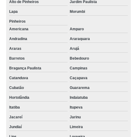
empresa especializada em serviço de jardinagem São Caetano do Sul
Alto de Pinheiros
Jardim Paulista
empresa especializada em serviço de jardinagem e poda Americana
Lapa
Morumbi
Pinheiros
serviços de jardinagem e paisagismo Marília
Americana
Amparo
serviço de jardinagem e paisagismo em condomínios Itajubá
Andradina
Araraquara
empresa especializada em serviço de jardinagem Mairiporã
Araras
Arujá
empresa especializada em serviço de limpeza e jardinagem
Itaquaquecetuba
Barretos
Bebedouro
Bragança Paulista
Campinas
Catanduva
Caçapava
Cubatão
Guararema
Hortolândia
Indaiatuba
Itatiba
Itupeva
Jacareí
Jarinu
Jundiaí
Limeira
Lins
Louveira