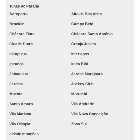
serviço de paisagismo e jardinagem Quitandinha
Tunas do Paraná
serviço jardinagem Francisco Morato
Aeroporto
Alto da Boa Vista
empresa especializada em serviço terceirizado de jardinagem Ibirapuera
Brooklin
Campo Belo
Chácara Flora
Chácara Santo Antônio
serviço de jardinagem em condomínios valores Mooca
Cidade Dutra
Granja Julieta
empresa especializada em serviço jardinagem Taboão da Serra
Ibirapuera
Interlagos
onde faz serviço de paisagismo e jardinagem Jandira
Ipiranga
Itaim Bibi
onde faz serviço de jardinagem e poda Araraquara
Jabaquara
Jardim Marajoara
empresa especializada em serviço de paisagismo e jardinagem Caçapava
Jardins
Jockey Club
serviço de jardinagem Caçapava
Moema
Morumbi
serviço de poda e jardinagem valores Alto de Pinheiros
Santo Amaro
Vila Andrade
empresa especializada em serviços de jardinagem e paisagismo Itaguaí
Vila Mariana
Vila Nova Conceição
onde faz serviços de jardinagem e paisagismo Aeroporto
Vila Olímpia
Zona Sul
serviço de jardinagem e paisagismo em condomínios valores Extrema
cidade monções