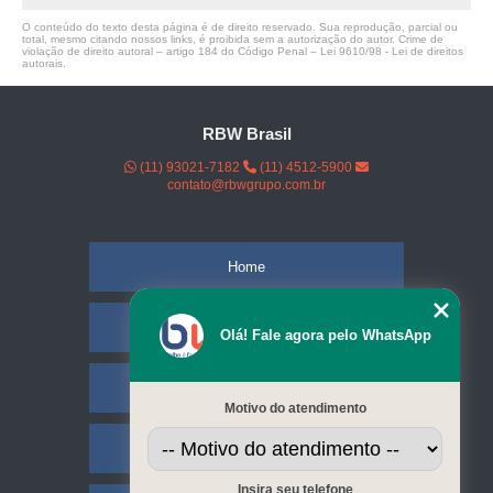
O conteúdo do texto desta página é de direito reservado. Sua reprodução, parcial ou
total, mesmo citando nossos links, é proibida sem a autorização do autor. Crime de
violação de direito autoral – artigo 184 do Código Penal –
Lei 9610/98 - Lei de direitos
autorais
.
RBW Brasil
(11) 93021-7182
(11) 4512-5900
contato@rbwgrupo.com.br
Home
Empresa
Olá! Fale agora pelo WhatsApp
Missão
Motivo do atendimento
Serviços
Insira seu telefone