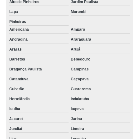
Alto de Pinheiros
Jardim Paulista
Lapa
Morumbi
Pinheiros
Americana
Amparo
Andradina
Araraquara
Araras
Arujá
Barretos
Bebedouro
Bragança Paulista
Campinas
Catanduva
Caçapava
Cubatão
Guararema
Hortolândia
Indaiatuba
Itatiba
Itupeva
Jacareí
Jarinu
Jundiaí
Limeira
Lins
Louveira