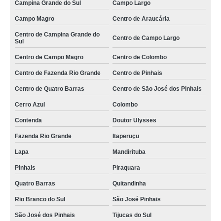
Campina Grande do Sul
Campo Largo
valor de serviço de conferente de cargas e descargas Ibirapuera
Campo Magro
Centro de Araucária
valor de serviço de carga e descarga Campo Belo
Centro de Campina Grande do
Centro de Campo Largo
Sul
onde tem serviço de conferente carga e descarga Itaquaquecetuba
Centro de Campo Magro
Centro de Colombo
onde tem serviço de carga e descarga Jockey Club
Centro de Fazenda Rio Grande
Centro de Pinhais
serviço de conferente de cargas e descargas empresa SCS
Centro de Quatro Barras
Centro de São José dos Pinhais
valor de serviço de descargas Rio de Janeiro
Cerro Azul
Colombo
Contenda
Doutor Ulysses
Fazenda Rio Grande
Itaperuçu
Lapa
Mandirituba
Pinhais
Piraquara
Quatro Barras
Quitandinha
Rio Branco do Sul
São José Pinhais
São José dos Pinhais
Tijucas do Sul