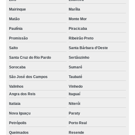
Mairinque
Marília
Matão
Monte Mor
Paulínia
Piracicaba
Promissão
Ribeirão Preto
Salto
Santa Bárbara d'Oeste
Santa Cruz do Rio Pardo
Sertãozinho
Sorocaba
Sumaré
São José dos Campos
Taubaté
Valinhos
Vinhedo
Angra dos Reis
Itaguaí
Itatiaia
Niterói
Nova Iguaçu
Paraty
Petrópolis
Porto Real
Queimados
Resende