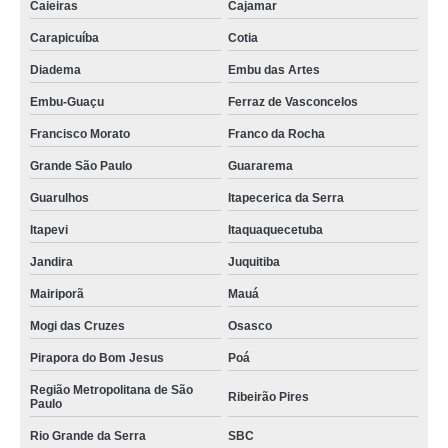
serviço de carga e descarga de mercadorias Marília
Caieiras
Cajamar
serviço de descarga de mercadorias Salto
Carapicuíba
Cotia
Diadema
Embu das Artes
valor de serviço de carga e descarga Toledo
Embu-Guaçu
Ferraz de Vasconcelos
serviço de cargas empresa Porto Real
Francisco Morato
Franco da Rocha
serviço de carga e descarga de caminhão empresa Rio de Janeiro
Grande São Paulo
Guararema
serviço de descarregamento de carga Juquitiba
Guarulhos
Itapecerica da Serra
serviço de descarga de caminhão Niterói
Itapevi
Itaquaquecetuba
serviço de carga e descarga de caminhão empresa Quitandinha
Jandira
Juquitiba
serviço de carga e descarga de mercadorias empresa ABCDM
Mairiporã
Mauá
serviço de conferente de cargas Balsa Nova
Mogi das Cruzes
Osasco
serviço de descarregamento de carga empresa Santa Bárbara d'Oeste
Pirapora do Bom Jesus
Poá
valor de serviço de carga de descarga ABC
Região Metropolitana de São
Ribeirão Pires
Paulo
serviço de conferente carga e descarga empresa São Caetano do Sul
Rio Grande da Serra
SBC
valor de serviço de descarga de caminhão Itapecerica da Serra