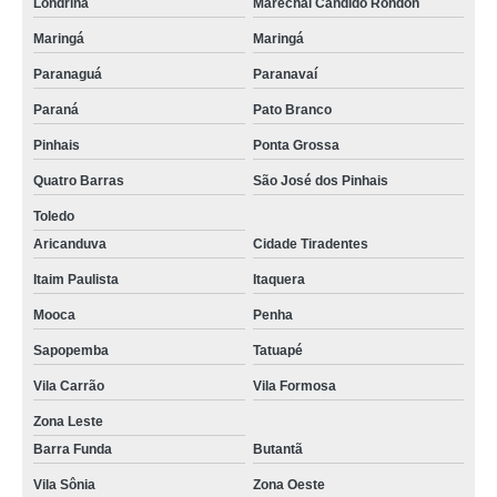
Londrina
Marechal Cândido Rondon
Maringá
Maringá
Paranaguá
Paranavaí
Paraná
Pato Branco
Pinhais
Ponta Grossa
Quatro Barras
São José dos Pinhais
Toledo
Aricanduva
Cidade Tiradentes
Itaim Paulista
Itaquera
Mooca
Penha
Sapopemba
Tatuapé
Vila Carrão
Vila Formosa
Zona Leste
Barra Funda
Butantã
Vila Sônia
Zona Oeste