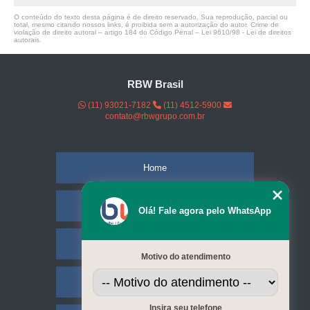
O conteúdo do texto desta página é de direito reservado. Sua reprodução, parcial ou
total, mesmo citando nossos links, é proibida sem a autorização do autor. Crime de
violação de direito autoral – artigo 184 do Código Penal –
Lei 9610/98 - Lei de direitos
autorais
.
RBW Brasil
(11) 93021-7182
(11) 4512-5900
contato@rbwgrupo.com.br
Home
Empresa
Olá! Fale agora pelo WhatsApp
Missão
Motivo do atendimento
Serviços
Insira seu telefone