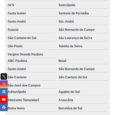
SCS
Salesópolis
valor de serviço de carga e descarga de mercadorias Araucária
Santa Isabel
Santana de Parnaíba
valor de serviço de descarga de mercadorias Itaim Paulista
Santo André
Sto. André
serviço de descargas São José dos Pinhais
Suzano
São Bernardo do Campo
valor de serviço de descarregamento de carga Angra dos Reis
São Caetano do Sul
São Lourenço da Serra
serviço de cargas empresa Campo Belo
São Paulo
Taboão da Serra
serviço de conferente de cargas e descargas Anhanguera
Vargem Grande Paulista
valor de serviço de conferente de cargas Rio Branco do Sul
ABC Paulista
Mauá
serviço de descarregamento de carga empresa Promissão
Santo André
São Bernardo do Campo
São Caetano
São Caetano do Sul
serviço de conferente de cargas e descargas empresa Ponta Grossa
São José dos Campos
valor de serviço de descargas Centro de Colombo
Adrianópolis
Agudos do Sul
valor de serviço de cargas Itapeva
Almirante Tamandaré
Araucária
valor de serviço de carga e descarga de caminhão Cerro Azul
Balsa Nova
Bocaiúva do Sul
serviço de descarga de mercadorias empresa Juquitiba