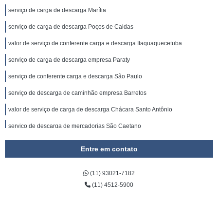
serviço de carga de descarga Marília
serviço de carga de descarga Poços de Caldas
valor de serviço de conferente carga e descarga Itaquaquecetuba
serviço de carga de descarga empresa Paraty
serviço de conferente carga e descarga São Paulo
serviço de descarga de caminhão empresa Barretos
valor de serviço de carga de descarga Chácara Santo Antônio
serviço de descarga de mercadorias São Caetano
valor de serviço de carga e descarga de caminhão Quatro Barras
Entre em contato
serviço de conferente de cargas empresa Ponta Grossa
(11) 93021-7182
serviço de descarga de caminhão empresa Nova Resende
(11) 4512-5900
serviço de carga e descarga de mercadorias empresa Anhanguera
serviço de conferente de cargas empresa Santo André