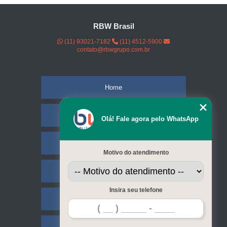
RBW Brasil
(11) 93021-7182
(11) 4512-5900
contato@rbwgrupo.com.br
Home
Empresa
Olá! Fale agora pelo WhatsApp
Missão
Motivo do atendimento
Serviços
Insira seu telefone
Contato
Mapa do site