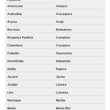
Pinheiros
Americana
Amparo
Andradina
Araraquara
Araras
Arujá
Barretos
Bebedouro
Bragança Paulista
Campinas
Catanduva
Caçapava
Cubatão
Guararema
Hortolândia
Indaiatuba
Itatiba
Itupeva
Jacareí
Jarinu
Jundiaí
Limeira
Lins
Louveira
Mairinque
Marília
Matão
Monte Mor