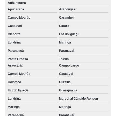
Anhanguera
Apucarana
Arapongas
Campo Mourão
Carambeí
Cascavel
Castro
Cianorte
Foz do Iguaçu
Londrina
Maringá
Paranaguá
Paranavaí
Ponta Grossa
Toledo
Araucária
Campo Largo
Campo Mourão
Cascavel
Colombo
Curitiba
Foz do Iguaçu
Guarapuava
Londrina
Marechal Cândido Rondon
Maringá
Maringá
Paranaguá
Paranavaí