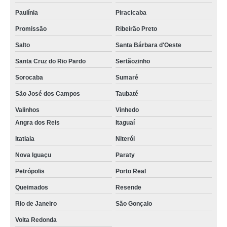
Paulínia
Piracicaba
Promissão
Ribeirão Preto
Salto
Santa Bárbara d'Oeste
Santa Cruz do Rio Pardo
Sertãozinho
Sorocaba
Sumaré
São José dos Campos
Taubaté
Valinhos
Vinhedo
Angra dos Reis
Itaguaí
Itatiaia
Niterói
Nova Iguaçu
Paraty
Petrópolis
Porto Real
Queimados
Resende
Rio de Janeiro
São Gonçalo
Volta Redonda