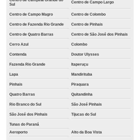
Centro de Campina Grande do
Centro de Campo Largo
Sul
empresa especializada em serviço de auxiliar de carga e descarga
Campina Grande do Sul
Centro de Campo Magro
Centro de Colombo
empresa especializada em serviço de ajudante de logística São Caetano do
Centro de Fazenda Rio Grande
Centro de Pinhais
Sul
Centro de Quatro Barras
Centro de São José dos Pinhais
serviço de ajudante de serviços gerais Itaim Bibi
Cerro Azul
Colombo
serviço de ajudante de motorista SCS
Contenda
Doutor Ulysses
serviço de ajudante operacional Itupeva
Fazenda Rio Grande
Itaperuçu
serviço terceirizado de ajudante Quatro Barras
Lapa
Mandirituba
serviço de ajudante de motorista Quatro Barras
Pinhais
Piraquara
serviço de ajudante de serviços gerais Centro de Quatro Barras
Quatro Barras
Quitandinha
empresa especializada em serviço de ajudante de armazém Campo Largo
Rio Branco do Sul
São José Pinhais
São José dos Pinhais
Tijucas do Sul
Tunas do Paraná
Aeroporto
Alto da Boa Vista