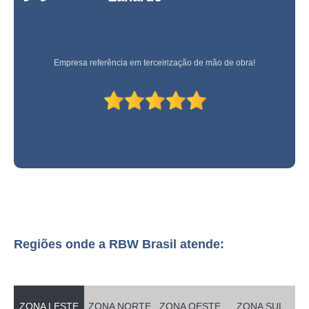
serviço de ajudante geral São José dos Campos
empresa especializada em serviço de ajudante de motorista Jardins
serviço de auxiliar de carga e descarga valores Castro
Empresa referência em terceirização de mão de obra!
serviço de ajudante de serviços gerais valores Almirante Tamandaré
empresa especializada em serviço de ajudante de serviços gerais Nova
Resende
serviço de ajudante de cozinha valores Extrema
serviço de ajudante geral Contenda
onde faz serviço de ajudante de armazém Mairiporã
empresa especializada em serviço de ajudante operacional Morumbi
serviço de ajudante de logística Campina Grande do Sul
Regiões onde a RBW Brasil atende:
empresa especializada em serviço de ajudante de entrega Alto de Pinheiros
serviço de ajudante geral valores Vinhedo
empresa especializada em serviço de ajudante de logística Paraná
ZONA LESTE
ZONA NORTE
ZONA OESTE
ZONA SUL