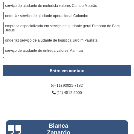
serviço de ajudante de motorista valores Campo Mourão
onde faz serviço de ajudante operacional Colombo
empresa especializada em serviço de ajudante geral Pirapora do Bom
Jesus
onde faz serviço de ajudante de logística Jardim Paulista
serviço de ajudante de entrega valores Maringá
serviço de ajudante de logística Andradina
Entre em contato
serviço de ajudante de entrega Volta Redonda
empresa especializada em serviço de ajudante operacional Campo Largo
(11) 93021-7182
empresa especializada em serviço de ajudante geral Zona Oeste
(11) 4512-5900
empresa especializada em serviço de ajudante de carga e descarga Itajubá
empresa especializada em serviço de ajudante de motorista Lapa
empresa especializada em serviço de ajudante de cozinha Jardim
Bianca
Marajoara
Zanardo