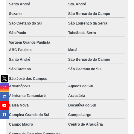
empresa especializada em serviço de ajudante de produção Centro de
Santo André
Sto. André
Araucária
Suzano
São Bernardo do Campo
empresa especializada em serviço de ajudante de cozinha Itupeva
São Caetano do Sul
São Lourenço da Serra
serviço de ajudante de cozinha Lins
São Paulo
Taboão da Serra
serviço de ajudante operacional Paulínia
Vargem Grande Paulista
serviço de ajudante de carga e descarga Chácara Santo Antônio
ABC Paulista
Mauá
onde faz serviço de ajudante de armazém São José Pinhais
Santo André
São Bernardo do Campo
serviço de ajudante de carga e descarga Petrópolis
São Caetano
São Caetano do Sul
serviço de ajudante operacional valores Jandira
São José dos Campos
Adrianópolis
Agudos do Sul
serviço de ajudante de armazém Jandira
Almirante Tamandaré
Araucária
serviço de ajudante de produção Valinhos
Balsa Nova
Bocaiúva do Sul
empresa especializada em serviço terceirizado de ajudante Quatro Barras
Campina Grande do Sul
Campo Largo
serviço de ajudante de produção valores Poços de Caldas
Campo Magro
Centro de Araucária
empresa especializada em serviço de ajudante de serviços gerais Itajubá