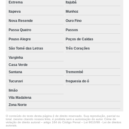
Extrema
Itajubá
Itapeva
Munhoz
Nova Resende
Ouro Fino
Passa Quatro
Passos
Pouso Alegre
Poços de Caldas
São Tomé das Letras
Três Corações
Varginha
Casa Verde
Santana
Tremembé
Tucuruvi
freguesia do ó
limão
Vila Madalena
Zona Norte
O conteúdo do texto desta página é de direito reservado. Sua reprodução, parcial ou
total, mesmo citando nossos links, é proibida sem a autorização do autor. Crime de
violação de direito autoral – artigo 184 do Código Penal –
Lei 9610/98 - Lei de direitos
autorais
.