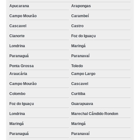
Apucarana
Arapongas
Campo Mourão
Carambeí
Cascavel
Castro
Cianorte
Foz do Iguaçu
Londrina
Maringá
Paranaguá
Paranavaí
Ponta Grossa
Toledo
Araucária
Campo Largo
Campo Mourão
Cascavel
Colombo
Curitiba
Foz do Iguaçu
Guarapuava
Londrina
Marechal Cândido Rondon
Maringá
Maringá
Paranaguá
Paranavaí