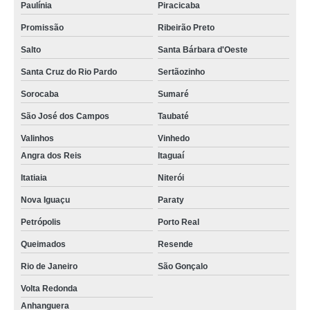
Paulínia
Piracicaba
Promissão
Ribeirão Preto
Salto
Santa Bárbara d'Oeste
Santa Cruz do Rio Pardo
Sertãozinho
Sorocaba
Sumaré
São José dos Campos
Taubaté
Valinhos
Vinhedo
Angra dos Reis
Itaguaí
Itatiaia
Niterói
Nova Iguaçu
Paraty
Petrópolis
Porto Real
Queimados
Resende
Rio de Janeiro
São Gonçalo
Volta Redonda
Anhanguera