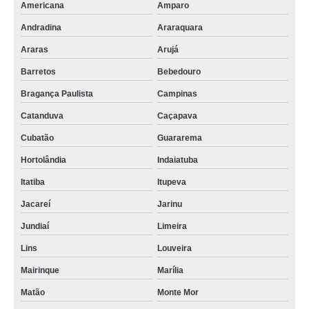
Americana
Amparo
onde faz serviço de paisagismo Alto de Pinheiros
Andradina
Araraquara
serviço de paisagismo valores São Caetano do Sul
Araras
Arujá
onde faz serviço de paisagismo condominial São José Pinhais
Barretos
Bebedouro
serviço de paisagismo e jardinagem residencial Maringá
Bragança Paulista
Campinas
empresa especializada em serviço de paisagismo condominial Alto da Boa
Vista
Catanduva
Caçapava
onde faz serviço de paisagismo vertical Itapevi
Cubatão
Guararema
Hortolândia
Indaiatuba
Itatiba
Itupeva
Jacareí
Jarinu
Jundiaí
Limeira
Lins
Louveira
Mairinque
Marília
Matão
Monte Mor