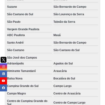
serviço de paisagismo apartamento Cabo Verde
Suzano
São Bernardo do Campo
empresa especializada em serviço de paisagismo de jardim Mooca
São Caetano do Sul
São Lourenço da Serra
serviço de paisagismo vertical Penha
São Paulo
Taboão da Serra
empresa especializada em serviço de paisagismo em prédios Centro de
Vargem Grande Paulista
Araucária
ABC Paulista
Mauá
onde faz serviço de paisagismo residencial Pinheiros
Santo André
São Bernardo do Campo
onde faz serviço de paisagismo Monte Mor
São Caetano
São Caetano do Sul
serviço de paisagismo vertical valores Maringá
São José dos Campos
onde faz serviço de paisagismo predial Volta Redonda
Adrianópolis
Agudos do Sul
onde faz serviço de paisagismo predial Santo André
Almirante Tamandaré
Araucária
onde faz serviço especializado em paisagismo e jardinagem em
Balsa Nova
Bocaiúva do Sul
condomínios Londrina
Campina Grande do Sul
Campo Largo
serviço de paisagismo em prédios residenciais Tijucas do Sul
Campo Magro
Centro de Araucária
onde faz serviço de paisagismo apartamento ABCD
Centro de Campina Grande do
Centro de Campo Largo
Sul
serviço de paisagismo residencial Paraná