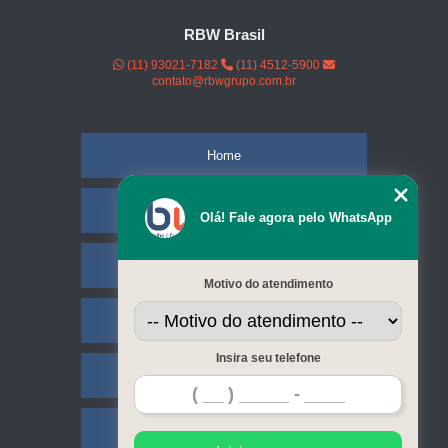
RBW Brasil
(11) 93021-7182
(11) 4512-5900
contato@rbwgrupo.com.br
Home
Empresa
Olá! Fale agora pelo WhatsApp
Missão
Motivo do atendimento
Serviços
Insira seu telefone
Contato
Mapa do site