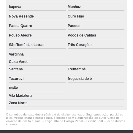
Itapeva
Munhoz
Nova Resende
Ouro Fino
Passa Quatro
Passos
Pouso Alegre
Poços de Caldas
São Tomé das Letras
Três Corações
Varginha
Casa Verde
Santana
Tremembé
Tucuruvi
freguesia do ó
limão
Vila Madalena
Zona Norte
O conteúdo do texto desta página é de direito reservado. Sua reprodução, parcial ou
total, mesmo citando nossos links, é proibida sem a autorização do autor. Crime de
violação de direito autoral – artigo 184 do Código Penal –
Lei 9610/98 - Lei de direitos
autorais
.