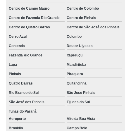
Centro de Campo Magro
Centro de Colombo
serviço de paisagismo condominial Zona Norte
Centro de Fazenda Rio Grande
Centro de Pinhais
onde faz serviço de paisagismo e jardinagem residencial Monte Mor
Centro de Quatro Barras
Centro de São José dos Pinhais
serviço de paisagismo de jardim valores Itaim Bibi
Cerro Azul
Colombo
onde faz serviço de paisagismo e jardinagem em condomínios Santo André
Contenda
Doutor Ulysses
empresa especializada em serviço de paisagismo e jardinagem residencial
Lapa
Fazenda Rio Grande
Itaperuçu
empresa especializada em serviço de paisagismo e jardinagem em
Lapa
Mandirituba
condomínios Passa Quatro
Pinhais
Piraquara
serviço de paisagismo condominial valores Itaguaí
Quatro Barras
Quitandinha
serviço de paisagismo predial Munhoz
Rio Branco do Sul
São José Pinhais
serviço de paisagismo e jardinagem em condomínios valores Rio Grande da
Serra
São José dos Pinhais
Tijucas do Sul
empresa especializada em serviço especializado em paisagismo e
Tunas do Paraná
jardinagem em condomínios Colombo
Aeroporto
Alto da Boa Vista
serviço de paisagismo residencial Taboão da Serra
Brooklin
Campo Belo