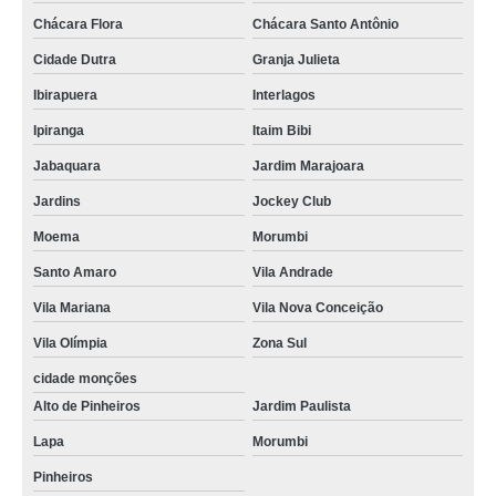
serviço de paisagismo de jardim Ponta Grossa
Chácara Flora
Chácara Santo Antônio
serviço de paisagismo valores Pouso Alegre
Cidade Dutra
Granja Julieta
serviço de paisagismo Petrópolis
Ibirapuera
Interlagos
serviço especializado em paisagismo e jardinagem em condomínios
Ipiranga
Itaim Bibi
Louveira
Jabaquara
Jardim Marajoara
serviço de paisagismo condominial valores Andradina
Jardins
Jockey Club
empresa especializada em serviço de paisagismo apartamento Araras
Moema
Morumbi
serviço de paisagismo em prédios residenciais valores Louveira
Santo Amaro
Vila Andrade
empresa especializada em serviço especializado em paisagismo e
Vila Mariana
Vila Nova Conceição
jardinagem em condomínios ABCDM
Vila Olímpia
Zona Sul
serviço de paisagismo em prédios Vargem Grande Paulista
cidade monções
empresa especializada em serviço de paisagismo de jardim Itaquera
Alto de Pinheiros
Jardim Paulista
serviço especializado em paisagismo e jardinagem em condomínios valores
Penha
Lapa
Morumbi
serviço de paisagismo em prédios residenciais Bebedouro
Pinheiros