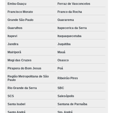
empresa especializada em serviço de paisagismo e jardinagem residencial
Embu-Guaçu
Ferraz de Vasconcelos
Limeira
Francisco Morato
Franco da Rocha
serviço de paisagismo em prédios residenciais valores Santa Cruz do Rio
Pardo
Grande São Paulo
Guararema
onde faz serviço de paisagismo em prédios residenciais São Bernardo do
Guarulhos
Itapecerica da Serra
Campo
Itapevi
Itaquaquecetuba
serviço de paisagismo Vila Carrão
Jandira
Juquitiba
serviço de paisagismo residencial valores Zona Oeste
Mairiporã
Mauá
serviço de paisagismo e jardinagem residencial Interlagos
Mogi das Cruzes
Osasco
serviço de paisagismo de jardim valores São José dos Pinhais
Pirapora do Bom Jesus
Poá
onde faz serviço de paisagismo residencial Monte Mor
Região Metropolitana de São
Ribeirão Pires
Paulo
onde faz serviço de paisagismo vertical Itaim Paulista
Rio Grande da Serra
SBC
serviço especializado em paisagismo e jardinagem em condomínios valores
Araras
SCS
Salesópolis
empresa especializada em serviço de paisagismo em prédios residenciais
Santa Isabel
Santana de Parnaíba
Centro de Pinhais
Santo André
Sto. André