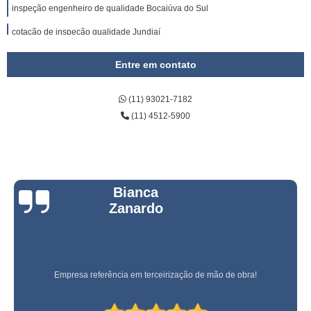
inspeção engenheiro de qualidade Bocaiúva do Sul
cotação de inspeção qualidade Jundiaí
cotação de inspeção e controle de qualidade Vinhedo
Entre em contato
inspeção e assistência de qualidade SCS
(11) 93021-7182
inspeção qualidade valores Embu das Artes
(11) 4512-5900
inspeções finais qualidade Chácara Flora
inspeção e técnico de qualidade valores Aeroporto
empresa de inspeções de qualidade Campinas
Bianca
serviço de inspeção de qualidade Marília
Zanardo
preço de inspeção qualidade Pouso Alegre
inspeções qualidade Vila Madalena
preço de inspeção engenheiro de qualidade Cotia
Empresa referência em terceirização de mão de obra!
inspeções e assistência de qualidade Americana