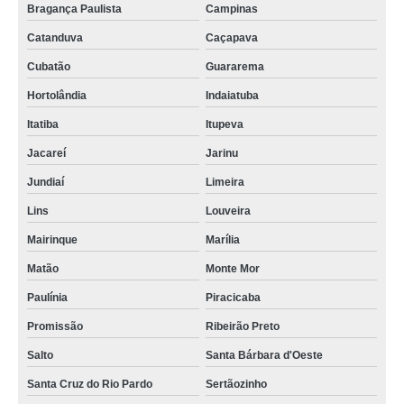
inspeção e follow up de qualidade Guarulhos
Bragança Paulista
Campinas
cotação de inspeção e controle de qualidade Campo Magro
Catanduva
Caçapava
preço de inspeção e assistência de qualidade Campina Grande do Sul
Cubatão
Guararema
inspeção da qualidade valores Poços de Caldas
Hortolândia
Indaiatuba
Itatiba
Itupeva
inspeções e controle de qualidade Itapecerica da Serra
Jacareí
Jarinu
inspeção engenheiro de qualidade Taboão da Serra
Jundiaí
Limeira
preço de inspeção engenheiro de qualidade Tijucas do Sul
Lins
Louveira
preço de inspeção qualidade Sertãozinho
Mairinque
Marília
Matão
Monte Mor
Paulínia
Piracicaba
Promissão
Ribeirão Preto
Salto
Santa Bárbara d'Oeste
Santa Cruz do Rio Pardo
Sertãozinho