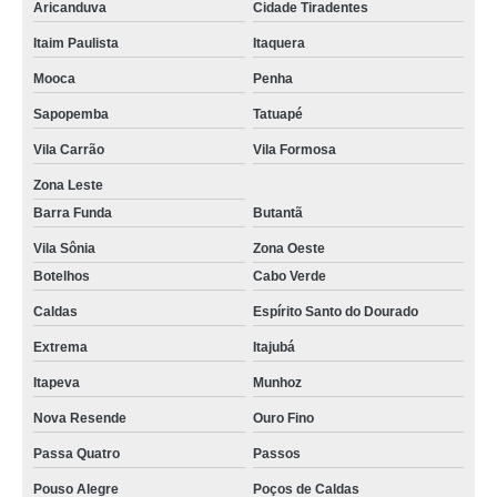
Aricanduva
Cidade Tiradentes
Itaim Paulista
Itaquera
Mooca
Penha
Sapopemba
Tatuapé
Vila Carrão
Vila Formosa
Zona Leste
Barra Funda
Butantã
Vila Sônia
Zona Oeste
Botelhos
Cabo Verde
Caldas
Espírito Santo do Dourado
Extrema
Itajubá
Itapeva
Munhoz
Nova Resende
Ouro Fino
Passa Quatro
Passos
Pouso Alegre
Poços de Caldas