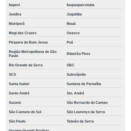
Itapevi
Itaquaquecetuba
inspeção final qualidade Tijucas do Sul
Jandira
Juquitiba
preço de inspeção da qualidade Munhoz
Mairiporã
Mauá
inspeção da qualidade Botelhos
Mogi das Cruzes
Osasco
cotação de inspeção de qualidade do produto Embu das Artes
Pirapora do Bom Jesus
Poá
preço de inspeção e follow up de qualidade Pinhais
Região Metropolitana de São
Ribeirão Pires
Paulo
cotação de inspeção de qualidade do produto Araucária
Rio Grande da Serra
SBC
preço de inspeção e técnico de qualidade Santana de Parnaíba
SCS
Salesópolis
preço de inspeção e técnico de qualidade Curitiba
Santa Isabel
Santana de Parnaíba
cotação de inspeção qualidade Mairinque
Santo André
Sto. André
inspeção e controle de qualidade valores Ponta Grossa
Suzano
São Bernardo do Campo
onde tem empresa de inspeção de qualidade limão
São Caetano do Sul
São Lourenço da Serra
inspeções de qualidade do produto Sorocaba
São Paulo
Taboão da Serra
inspeção e técnico de qualidade Chácara Santo Antônio
Vargem Grande Paulista