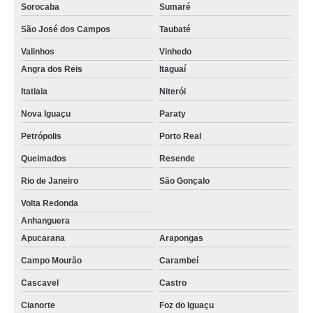
Sorocaba
Sumaré
São José dos Campos
Taubaté
Valinhos
Vinhedo
Angra dos Reis
Itaguaí
Itatiaia
Niterói
Nova Iguaçu
Paraty
Petrópolis
Porto Real
Queimados
Resende
Rio de Janeiro
São Gonçalo
Volta Redonda
Anhanguera
Apucarana
Arapongas
Campo Mourão
Carambeí
Cascavel
Castro
Cianorte
Foz do Iguaçu