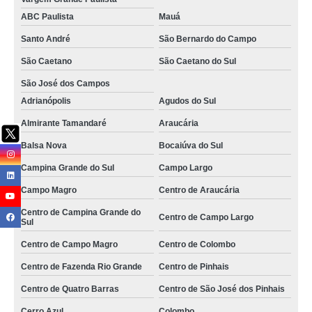
inspeção e assistência de qualidade valores Itaperuçu
ABC Paulista
Mauá
inspeção final qualidade valores São Lourenço da Serra
Santo André
São Bernardo do Campo
São Caetano
São Caetano do Sul
preço de inspeção final qualidade Vinhedo
São José dos Campos
inspeção e follow up de qualidade valores São José dos Campos
Adrianópolis
Agudos do Sul
contato de empresa de inspeção de qualidade Zona Leste
Almirante Tamandaré
Araucária
inspeção final qualidade valores Alto da Boa Vista
Balsa Nova
Bocaiúva do Sul
inspeção de qualidade do produto Mandirituba
Campina Grande do Sul
Campo Largo
preço de inspeção final qualidade Doutor Ulysses
Campo Magro
Centro de Araucária
inspeções finais qualidade Lins
Centro de Campina Grande do
Centro de Campo Largo
Sul
empresa de inspeção de qualidade telefone Taubaté
Centro de Campo Magro
Centro de Colombo
inspeções e técnico de qualidade Guararema
Centro de Fazenda Rio Grande
Centro de Pinhais
contato de empresa de inspeção de qualidade Mandirituba
Centro de Quatro Barras
Centro de São José dos Pinhais
serviço de inspeções de qualidade Promissão
Cerro Azul
Colombo