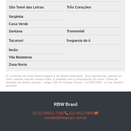
São Tomé das Letras
Três Corações
Varginha
Casa Verde
Santana
Tremembé
Tucuruvi
freguesia do ó
limão
Vila Madalena
Zona Norte
O conteúdo do texto desta página é de direito reservado. Sua reprodução, parcial ou
total, mesmo citando nossos links, é proibida sem a autorização do autor. Crime de
violação de direito autoral – artigo 184 do Código Penal –
Lei 9610/98 - Lei de direitos
autorais
.
RBW Brasil
(11) 93021-7182
(11) 4512-5900
contato@rbwgrupo.com.br