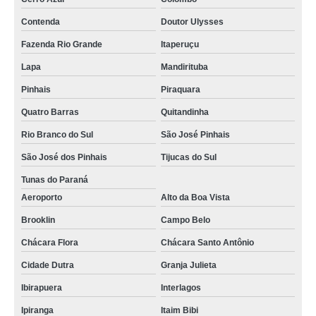
cotação de inspeção final qualidade Guarulhos
Contenda
Doutor Ulysses
empresa de inspeções de qualidade Guararema
Fazenda Rio Grande
Itaperuçu
onde tem empresa de inspeção de qualidade Jockey Club
Lapa
Mandirituba
inspeção engenheiro de qualidade valores Diadema
Pinhais
Piraquara
cotação de inspeção da qualidade Sapopemba
Quatro Barras
Quitandinha
cotação de inspeção da qualidade Contenda
Rio Branco do Sul
São José Pinhais
inspeção e assistência de qualidade valores Itatiba
São José dos Pinhais
Tijucas do Sul
inspeções e técnico de qualidade Paraty
Tunas do Paraná
Aeroporto
Alto da Boa Vista
inspeção e controle de qualidade Pinhais
Brooklin
Campo Belo
empresa de inspeção de qualidade Nova Resende
Chácara Flora
Chácara Santo Antônio
cotação de inspeção e técnico de qualidade São Tomé das Letras
Cidade Dutra
Granja Julieta
inspeção qualidade valores Itaim Paulista
Ibirapuera
Interlagos
inspeções qualidade Salesópolis
Ipiranga
Itaim Bibi