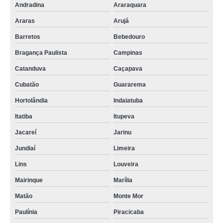
Andradina
Araraquara
Araras
Arujá
Barretos
Bebedouro
Bragança Paulista
Campinas
Catanduva
Caçapava
Cubatão
Guararema
Hortolândia
Indaiatuba
Itatiba
Itupeva
Jacareí
Jarinu
Jundiaí
Limeira
Lins
Louveira
Mairinque
Marília
Matão
Monte Mor
Paulínia
Piracicaba