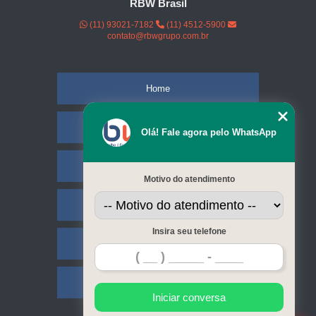
RBW Brasil
(11) 93021-7182
(11) 4512-5900
contato@rbwgrupo.com.br
Home
Empresa
Olá! Fale agora pelo WhatsApp
Missão
Motivo do atendimento
Serviços
Insira seu telefone
Contato
Mapa do site
Iniciar conversa