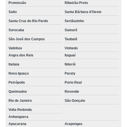
Promissão
Ribeirão Preto
Salto
Santa Bárbara d'Oeste
Santa Cruz do Rio Pardo
Sertãozinho
Sorocaba
Sumaré
São José dos Campos
Taubaté
Valinhos
Vinhedo
Angra dos Reis
Itaguaí
Itatiaia
Niterói
Nova Iguaçu
Paraty
Petrópolis
Porto Real
Queimados
Resende
Rio de Janeiro
São Gonçalo
Volta Redonda
Anhanguera
Apucarana
Arapongas