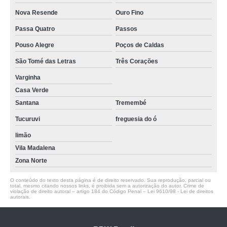
Nova Resende
Ouro Fino
Passa Quatro
Passos
Pouso Alegre
Poços de Caldas
São Tomé das Letras
Três Corações
Varginha
Casa Verde
Santana
Tremembé
Tucuruvi
freguesia do ó
limão
Vila Madalena
Zona Norte
O conteúdo do texto desta página é de direito reservado. Sua reprodução, parcial ou
total, mesmo citando nossos links, é proibida sem a autorização do autor. Crime de
violação de direito autoral – artigo 184 do Código Penal –
Lei 9610/98 - Lei de direitos
autorais
.