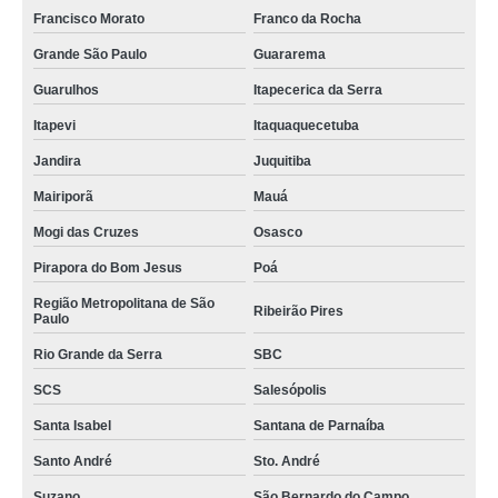
Francisco Morato
Franco da Rocha
Grande São Paulo
Guararema
Guarulhos
Itapecerica da Serra
Itapevi
Itaquaquecetuba
Jandira
Juquitiba
Mairiporã
Mauá
Mogi das Cruzes
Osasco
Pirapora do Bom Jesus
Poá
Região Metropolitana de São
Ribeirão Pires
Paulo
Rio Grande da Serra
SBC
SCS
Salesópolis
Santa Isabel
Santana de Parnaíba
Santo André
Sto. André
Suzano
São Bernardo do Campo