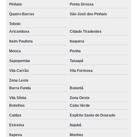
Pinhais
Ponta Grossa
Quatro Barras
São José dos Pinhais
Toledo
Aricanduva
Cidade Tiradentes
Itaim Paulista
Itaquera
Mooca
Penha
Sapopemba
Tatuapé
Vila Carrão
Vila Formosa
Zona Leste
Barra Funda
Butantã
Vila Sônia
Zona Oeste
Botelhos
Cabo Verde
Caldas
Espírito Santo do Dourado
Extrema
Itajubá
Itapeva
Munhoz