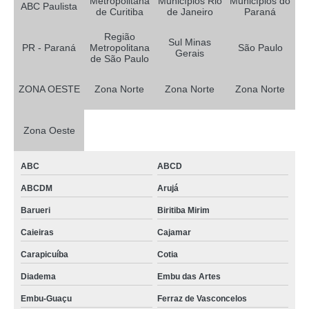
Metropolitana
Municípios Rio
Municípios do
ABC Paulista
de Curitiba
de Janeiro
Paraná
Região
Sul Minas
PR - Paraná
Metropolitana
São Paulo
Gerais
de São Paulo
ZONA OESTE
Zona Norte
Zona Norte
Zona Norte
Zona Oeste
ABC
ABCD
ABCDM
Arujá
Barueri
Biritiba Mirim
Caieiras
Cajamar
Carapicuíba
Cotia
Diadema
Embu das Artes
Embu-Guaçu
Ferraz de Vasconcelos