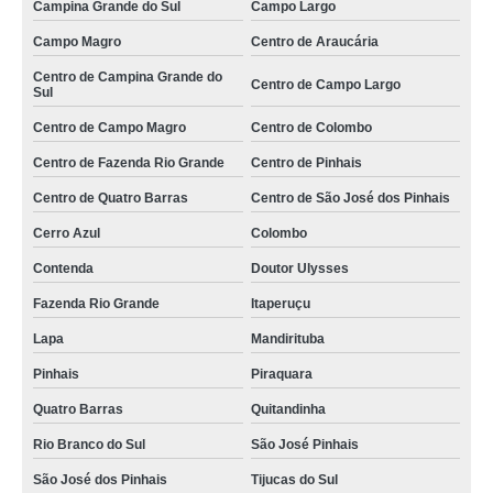
empresa especializada em terceirização de carga e descarga de
Campina Grande do Sul
Campo Largo
mercadorias Guararema
Campo Magro
Centro de Araucária
terceirização de conferente carga e descarga preço Almirante Tamandaré
Centro de Campina Grande do
Centro de Campo Largo
Sul
empresa especializada em terceirização de conferente de cargas Monte Mor
Centro de Campo Magro
Centro de Colombo
onde tem terceirização de descargas Quitandinha
Centro de Fazenda Rio Grande
Centro de Pinhais
terceirização de conferente de cargas e descargas preço Jabaquara
Centro de Quatro Barras
Centro de São José dos Pinhais
empresa especializada em terceirização de carga de descarga Guararema
Cerro Azul
Colombo
empresa especializada em terceirização de carga e descarga Queimados
Contenda
Doutor Ulysses
onde tem terceirização de conferente de cargas Itapevi
Fazenda Rio Grande
Itaperuçu
terceirização de descarga de caminhão Araraquara
Lapa
Mandirituba
terceirização de descarregamento de carga Cajamar
Pinhais
Piraquara
empresa especializada em terceirização de descargas Castro
Quatro Barras
Quitandinha
empresa especializada em terceirização de carga e descarga de caminhão
Rio Branco do Sul
São José Pinhais
São José dos Pinhais
São José dos Pinhais
Tijucas do Sul
onde tem terceirização de carga de descarga Sumaré