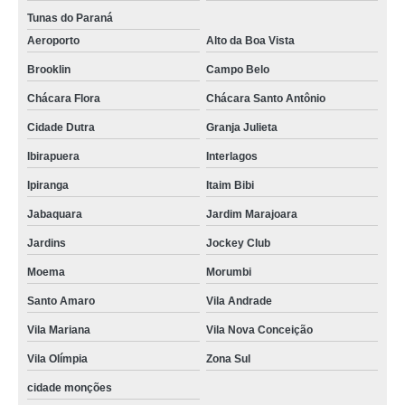
Tunas do Paraná
empresa especializada em terceirização de conferente de cargas e
descargas Centro de Campo Largo
Aeroporto
Alto da Boa Vista
terceirização de conferente de cargas e descargas Mairinque
Brooklin
Campo Belo
onde tem terceirização de carga e descarga de caminhão Poá
Chácara Flora
Chácara Santo Antônio
empresa especializada em terceirização de conferente de cargas e
Cidade Dutra
Granja Julieta
descargas Londrina
Ibirapuera
Interlagos
terceirização de descarregamento de carga Ponta Grossa
Ipiranga
Itaim Bibi
terceirização de descargas preço Ouro Fino
Jabaquara
Jardim Marajoara
terceirização de descarregamento de carga empresas Cidade Tiradentes
Jardins
Jockey Club
terceirização de conferente de cargas preço Guararema
Moema
Morumbi
terceirização de descarregamento de carga empresas Ponta Grossa
Santo Amaro
Vila Andrade
terceirização de conferente de cargas preço Santana
Vila Mariana
Vila Nova Conceição
onde tem terceirização de carga e descarga Itaim Paulista
Vila Olímpia
Zona Sul
terceirização de conferente de cargas Nova Iguaçu
cidade monções