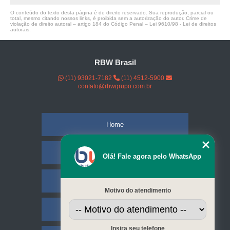
O conteúdo do texto desta página é de direito reservado. Sua reprodução, parcial ou
total, mesmo citando nossos links, é proibida sem a autorização do autor. Crime de
violação de direito autoral – artigo 184 do Código Penal –
Lei 9610/98 - Lei de direitos
autorais
.
RBW Brasil
(11) 93021-7182
(11) 4512-5900
contato@rbwgrupo.com.br
Home
Empresa
Olá! Fale agora pelo WhatsApp
Missão
Motivo do atendimento
Serviços
Insira seu telefone