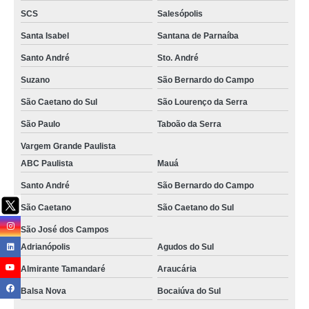
terceirização de carga e descarga de mercadorias preço ABC Paulista
SCS
Salesópolis
terceirização de carga de descarga preço Moema
Santa Isabel
Santana de Parnaíba
terceirização de carga de descarga Ponta Grossa
Santo André
Sto. André
terceirização de carga e descarga de caminhão Maringá
Suzano
São Bernardo do Campo
terceirização de carga e descarga preço Monte Mor
São Caetano do Sul
São Lourenço da Serra
terceirização de carga de descarga Arapongas
São Paulo
Taboão da Serra
Vargem Grande Paulista
terceirização de descarga de caminhão preço Santana
ABC Paulista
Mauá
terceirização de carga e descarga preço Porto Real
Santo André
São Bernardo do Campo
terceirização de cargas preço Mairinque
São Caetano
São Caetano do Sul
onde tem terceirização de cargas Mandirituba
São José dos Campos
onde tem terceirização de cargas Paranavaí
Adrianópolis
Agudos do Sul
empresa especializada em terceirização de cargas São José dos Pinhais
Almirante Tamandaré
Araucária
terceirização de descargas Tremembé
Balsa Nova
Bocaiúva do Sul