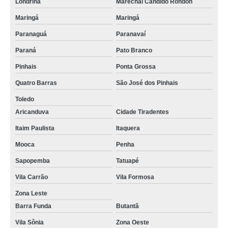
Londrina
Marechal Cândido Rondon
Maringá
Maringá
Paranaguá
Paranavaí
Paraná
Pato Branco
Pinhais
Ponta Grossa
Quatro Barras
São José dos Pinhais
Toledo
Aricanduva
Cidade Tiradentes
Itaim Paulista
Itaquera
Mooca
Penha
Sapopemba
Tatuapé
Vila Carrão
Vila Formosa
Zona Leste
Barra Funda
Butantã
Vila Sônia
Zona Oeste