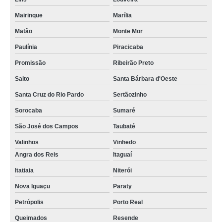
Mairinque
Marília
Matão
Monte Mor
Paulínia
Piracicaba
Promissão
Ribeirão Preto
Salto
Santa Bárbara d'Oeste
Santa Cruz do Rio Pardo
Sertãozinho
Sorocaba
Sumaré
São José dos Campos
Taubaté
Valinhos
Vinhedo
Angra dos Reis
Itaguaí
Itatiaia
Niterói
Nova Iguaçu
Paraty
Petrópolis
Porto Real
Queimados
Resende