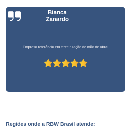
empresa especializada em terceirização de descarga de mercadorias
Itajubá
Bianca
terceirização de carga e descarga de caminhão preço Cidade Dutra
Zanardo
terceirização de descargas Bebedouro
onde tem terceirização de conferente de cargas e descargas Centro de
Campina Grande do Sul
Empresa referência em terceirização de mão de obra!
onde tem terceirização de carga e descarga de caminhão São Caetano do
Sul
terceirização de carga e descarga Tremembé
terceirização de cargas Nova Iguaçu
onde tem terceirização de conferente carga e descarga Passa Quatro
empresa especializada em terceirização de carga de descarga cidade
monções
terceirização de conferente de cargas Tunas do Paraná
terceirização de carga e descarga de caminhão preço Vila Madalena
Regiões onde a RBW Brasil atende:
terceirização de carga de descarga preço Alto da Boa Vista