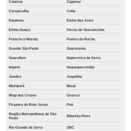
Caieiras
Cajamar
terceirização de descarregamento de carga preço Santo André
Carapicuíba
Cotia
terceirização de descarga de mercadorias preço Alto de Pinheiros
Diadema
Embu das Artes
empresa especializada em terceirização de descarga de caminhão
Sapopemba
Embu-Guaçu
Ferraz de Vasconcelos
terceirização de carga e descarga de mercadorias Amparo
Francisco Morato
Franco da Rocha
empresa especializada em terceirização de carga e descarga de
Grande São Paulo
Guararema
mercadorias Embu das Artes
Guarulhos
Itapecerica da Serra
empresa especializada em terceirização de conferente carga e descarga
ABCDM
Itapevi
Itaquaquecetuba
terceirização de descarga de mercadorias preço Santana
Jandira
Juquitiba
terceirização de descarga de mercadorias São Caetano do Sul
Mairiporã
Mauá
empresa especializada em terceirização de cargas São Caetano do Sul
Mogi das Cruzes
Osasco
terceirização de carga e descarga de mercadorias Alto da Boa Vista
Pirapora do Bom Jesus
Poá
onde tem terceirização de conferente carga e descarga Jardins
Região Metropolitana de São
Ribeirão Pires
Paulo
onde tem terceirização de descarga de mercadorias Guarapuava
Rio Grande da Serra
SBC