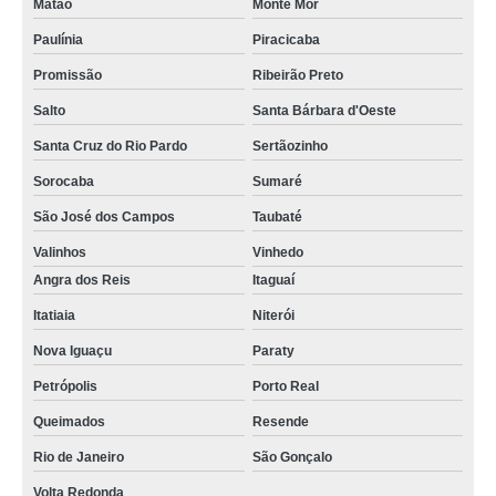
Matão
Monte Mor
Paulínia
Piracicaba
Promissão
Ribeirão Preto
Salto
Santa Bárbara d'Oeste
Santa Cruz do Rio Pardo
Sertãozinho
Sorocaba
Sumaré
São José dos Campos
Taubaté
Valinhos
Vinhedo
Angra dos Reis
Itaguaí
Itatiaia
Niterói
Nova Iguaçu
Paraty
Petrópolis
Porto Real
Queimados
Resende
Rio de Janeiro
São Gonçalo
Volta Redonda