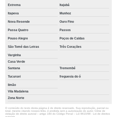
Extrema
Itajubá
Itapeva
Munhoz
Nova Resende
Ouro Fino
Passa Quatro
Passos
Pouso Alegre
Poços de Caldas
São Tomé das Letras
Três Corações
Varginha
Casa Verde
Santana
Tremembé
Tucuruvi
freguesia do ó
limão
Vila Madalena
Zona Norte
O conteúdo do texto desta página é de direito reservado. Sua reprodução, parcial ou
total, mesmo citando nossos links, é proibida sem a autorização do autor. Crime de
violação de direito autoral – artigo 184 do Código Penal –
Lei 9610/98 - Lei de direitos
autorais
.