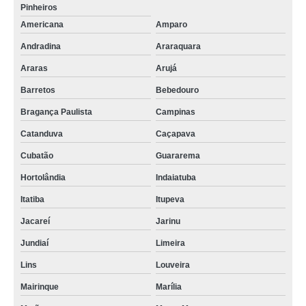
Pinheiros
Americana
Amparo
Andradina
Araraquara
Araras
Arujá
Barretos
Bebedouro
Bragança Paulista
Campinas
Catanduva
Caçapava
Cubatão
Guararema
Hortolândia
Indaiatuba
Itatiba
Itupeva
Jacareí
Jarinu
Jundiaí
Limeira
Lins
Louveira
Mairinque
Marília