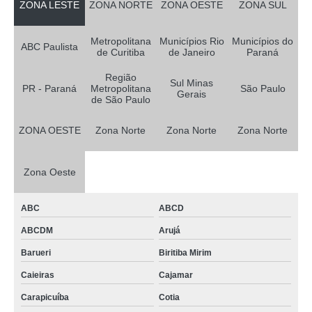
ZONA LESTE
ZONA NORTE
ZONA OESTE
ZONA SUL
Metropolitana
Municípios Rio
Municípios do
ABC Paulista
de Curitiba
de Janeiro
Paraná
Região
Sul Minas
PR - Paraná
Metropolitana
São Paulo
Gerais
de São Paulo
ZONA OESTE
Zona Norte
Zona Norte
Zona Norte
Zona Oeste
ABC
ABCD
ABCDM
Arujá
Barueri
Biritiba Mirim
Caieiras
Cajamar
Carapicuíba
Cotia