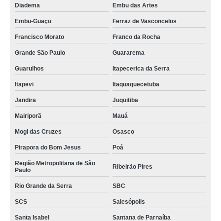
Diadema
Embu das Artes
Embu-Guaçu
Ferraz de Vasconcelos
Francisco Morato
Franco da Rocha
Grande São Paulo
Guararema
Guarulhos
Itapecerica da Serra
Itapevi
Itaquaquecetuba
Jandira
Juquitiba
Mairiporã
Mauá
Mogi das Cruzes
Osasco
Pirapora do Bom Jesus
Poá
Região Metropolitana de São
Ribeirão Pires
Paulo
Rio Grande da Serra
SBC
SCS
Salesópolis
Santa Isabel
Santana de Parnaíba