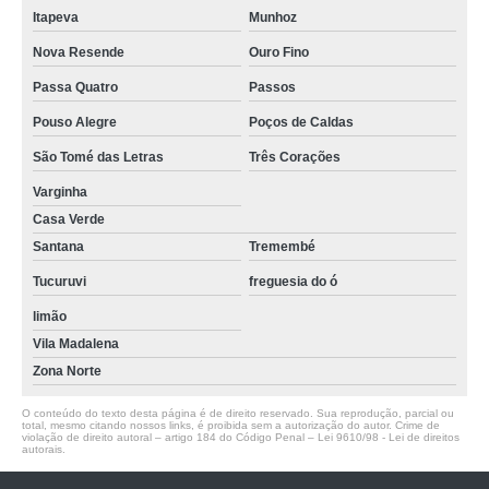
Itapeva
Munhoz
Nova Resende
Ouro Fino
Passa Quatro
Passos
Pouso Alegre
Poços de Caldas
São Tomé das Letras
Três Corações
Varginha
Casa Verde
Santana
Tremembé
Tucuruvi
freguesia do ó
limão
Vila Madalena
Zona Norte
O conteúdo do texto desta página é de direito reservado. Sua reprodução, parcial ou
total, mesmo citando nossos links, é proibida sem a autorização do autor. Crime de
violação de direito autoral – artigo 184 do Código Penal –
Lei 9610/98 - Lei de direitos
autorais
.