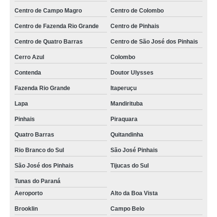
Grande
Centro de Campo Magro
Centro de Colombo
contato de empresa de paisagismo terceirizado Paraná
Centro de Fazenda Rio Grande
Centro de Pinhais
empresa jardinagem e paisagismo contato Santa Cruz do Rio Pardo
Centro de Quatro Barras
Centro de São José dos Pinhais
contato de empresa terceirizada de paisagismo São Caetano
Cerro Azul
Colombo
empresa especializada em paisagismo predial Rio de Janeiro
Contenda
Doutor Ulysses
Fazenda Rio Grande
Itaperuçu
empresa de paisagismo e jardinagem predial Centro de Pinhais
Lapa
Mandirituba
empresa de paisagismo e jardinagem Castro
Pinhais
Piraquara
contato de empresa jardinagem e paisagismo Porto Real
Quatro Barras
Quitandinha
contato de empresa terceirizada de paisagismo Catanduva
Rio Branco do Sul
São José Pinhais
telefone de empresa terceirizada de paisagismo Marechal Cândido Rondon
São José dos Pinhais
Tijucas do Sul
empresa de jardinagem e paisagismo Paraty
Tunas do Paraná
contato de empresa especializada em paisagismo Zona Sul
Aeroporto
Alto da Boa Vista
telefone de empresa especializada em paisagismo predial Paraty
Brooklin
Campo Belo