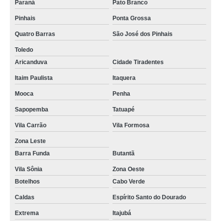
Paraná
Pato Branco
Pinhais
Ponta Grossa
Quatro Barras
São José dos Pinhais
Toledo
Aricanduva
Cidade Tiradentes
Itaim Paulista
Itaquera
Mooca
Penha
Sapopemba
Tatuapé
Vila Carrão
Vila Formosa
Zona Leste
Barra Funda
Butantã
Vila Sônia
Zona Oeste
Botelhos
Cabo Verde
Caldas
Espírito Santo do Dourado
Extrema
Itajubá