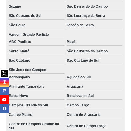
empresa especializada em paisagismo contato São Bernardo do Campo
Suzano
São Bernardo do Campo
empresa de jardinagem e paisagismo contato Santo André
São Caetano do Sul
São Lourenço da Serra
telefone de empresa especializada em paisagismo predial Vila Olímpia
São Paulo
Taboão da Serra
contato de empresa especializada em paisagismo Piracicaba
Vargem Grande Paulista
empresa de paisagismo e jardinagem predial contato Hortolândia
ABC Paulista
Mauá
empresa jardinagem e paisagismo Barueri
Santo André
São Bernardo do Campo
São Caetano
São Caetano do Sul
contato de empresa especializada em paisagismo predial Santo André
São José dos Campos
telefone de empresa de paisagismo predial Maringá
Adrianópolis
Agudos do Sul
telefone de empresa de paisagismo terceirizado Colombo
Almirante Tamandaré
Araucária
empresa terceirizada de paisagismo Itajubá
Balsa Nova
Bocaiúva do Sul
empresa paisagismo e jardinagem Americana
Campina Grande do Sul
Campo Largo
contato de empresa paisagismo e jardinagem Arapongas
Campo Magro
Centro de Araucária
telefone de empresa jardinagem e paisagismo Tijucas do Sul
Centro de Campina Grande do
Centro de Campo Largo
Sul
empresa de paisagismo e jardinagem contato Centro de Fazenda Rio