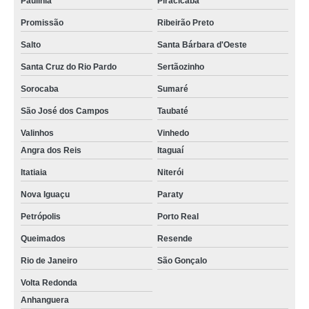
Paulínia
Piracicaba
Promissão
Ribeirão Preto
Salto
Santa Bárbara d'Oeste
Santa Cruz do Rio Pardo
Sertãozinho
Sorocaba
Sumaré
São José dos Campos
Taubaté
Valinhos
Vinhedo
Angra dos Reis
Itaguaí
Itatiaia
Niterói
Nova Iguaçu
Paraty
Petrópolis
Porto Real
Queimados
Resende
Rio de Janeiro
São Gonçalo
Volta Redonda
Anhanguera