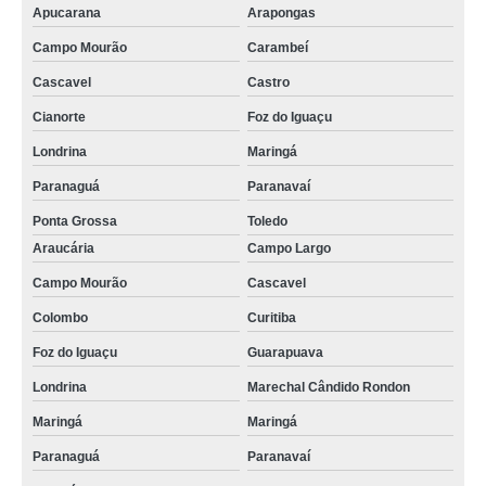
Apucarana
Arapongas
Campo Mourão
Carambeí
Cascavel
Castro
Cianorte
Foz do Iguaçu
Londrina
Maringá
Paranaguá
Paranavaí
Ponta Grossa
Toledo
Araucária
Campo Largo
Campo Mourão
Cascavel
Colombo
Curitiba
Foz do Iguaçu
Guarapuava
Londrina
Marechal Cândido Rondon
Maringá
Maringá
Paranaguá
Paranavaí