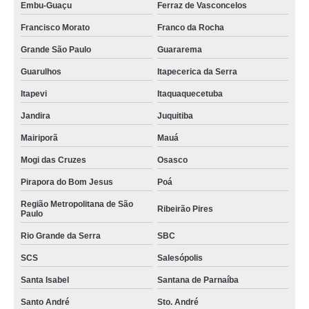
Embu-Guaçu
Ferraz de Vasconcelos
empresa de paisagismo terceirizado Cubatão
Francisco Morato
Franco da Rocha
empresa jardinagem e paisagismo Contenda
Grande São Paulo
Guararema
empresa de paisagismo terceirizado Resende
Guarulhos
Itapecerica da Serra
empresa de paisagismo predial Aeroporto
Itapevi
Itaquaquecetuba
contato de empresa de jardinagem e paisagismo Itaquera
Jandira
Juquitiba
empresa de paisagismo terceirizado contato cidade monções
Mairiporã
Mauá
empresa terceirizada de paisagismo contato ABCD
Mogi das Cruzes
Osasco
contato de empresa de paisagismo São Paulo
Pirapora do Bom Jesus
Poá
empresa de paisagismo e jardinagem predial São Caetano do Sul
Região Metropolitana de São
Ribeirão Pires
Paulo
empresa de jardinagem e paisagismo Itupeva
Rio Grande da Serra
SBC
telefone de empresa especializada em paisagismo Jabaquara
SCS
Salesópolis
contato de empresa paisagismo e jardinagem Mauá
Santa Isabel
Santana de Parnaíba
telefone de empresa paisagismo e jardinagem Jandira
Santo André
Sto. André