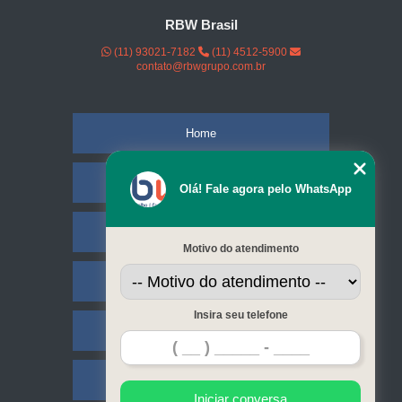
RBW Brasil
(11) 93021-7182
(11) 4512-5900
contato@rbwgrupo.com.br
Home
Empresa
Olá! Fale agora pelo WhatsApp
Missão
Motivo do atendimento
Serviços
Insira seu telefone
Contato
Mapa do site
Iniciar conversa