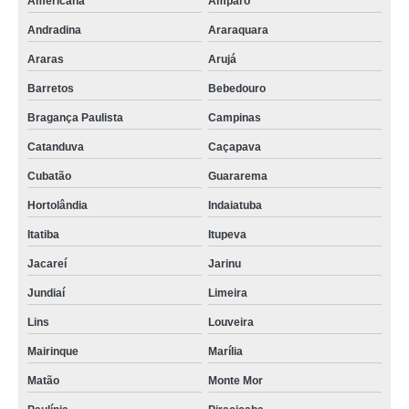
Americana
Amparo
Andradina
Araraquara
Araras
Arujá
Barretos
Bebedouro
Bragança Paulista
Campinas
Catanduva
Caçapava
Cubatão
Guararema
Hortolândia
Indaiatuba
Itatiba
Itupeva
Jacareí
Jarinu
Jundiaí
Limeira
Lins
Louveira
Mairinque
Marília
Matão
Monte Mor