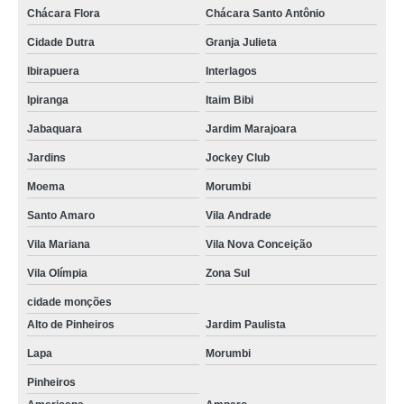
empresa especializada em paisagismo predial contato Centro de Campo
Chácara Flora
Chácara Santo Antônio
Largo
Cidade Dutra
Granja Julieta
contato de empresa de paisagismo e jardinagem Itaguaí
Ibirapuera
Interlagos
telefone de empresa de paisagismo Ribeirão Preto
Ipiranga
Itaim Bibi
Jabaquara
Jardim Marajoara
Jardins
Jockey Club
Moema
Morumbi
Santo Amaro
Vila Andrade
Vila Mariana
Vila Nova Conceição
Vila Olímpia
Zona Sul
cidade monções
Alto de Pinheiros
Jardim Paulista
Lapa
Morumbi
Pinheiros