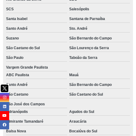
SCS
Salesópolis
Santa Isabel
Santana de Parnaíba
Santo André
Sto. André
Suzano
São Bernardo do Campo
São Caetano do Sul
São Lourenço da Serra
São Paulo
Taboão da Serra
Vargem Grande Paulista
ABC Paulista
Mauá
Santo André
São Bernardo do Campo
São Caetano
São Caetano do Sul
São José dos Campos
Adrianópolis
Agudos do Sul
Almirante Tamandaré
Araucária
Balsa Nova
Bocaiúva do Sul