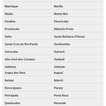
Mairinque
Marília
Matão
Monte Mor
Paulínia
Piracicaba
Promissão
Ribeirão Preto
Salto
Santa Bárbara d'Oeste
Santa Cruz do Rio Pardo
Sertãozinho
Sorocaba
Sumaré
São José dos Campos
Taubaté
Valinhos
Vinhedo
Angra dos Reis
Itaguaí
Itatiaia
Niterói
Nova Iguaçu
Paraty
Petrópolis
Porto Real
Queimados
Resende