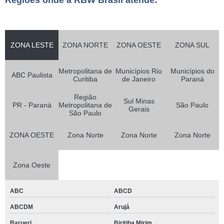
Regiões onde a RBW Brasil atende:
ZONA LESTE
ZONA NORTE
ZONA OESTE
ZONA SUL
Metropolitana de
Municípios Rio
Municípios do
ABC Paulista
Curitiba
de Janeiro
Paraná
Região
Sul Minas
PR - Paraná
Metropolitana de
São Paulo
Gerais
São Paulo
ZONA OESTE
Zona Norte
Zona Norte
Zona Norte
Zona Oeste
ABC
ABCD
ABCDM
Arujá
Barueri
Biritiba Mirim