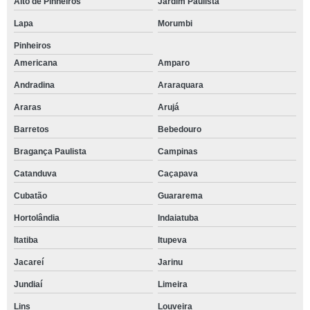
Alto de Pinheiros
Jardim Paulista
Lapa
Morumbi
Pinheiros
Americana
Amparo
Andradina
Araraquara
Araras
Arujá
Barretos
Bebedouro
Bragança Paulista
Campinas
Catanduva
Caçapava
Cubatão
Guararema
Hortolândia
Indaiatuba
Itatiba
Itupeva
Jacareí
Jarinu
Jundiaí
Limeira
Lins
Louveira