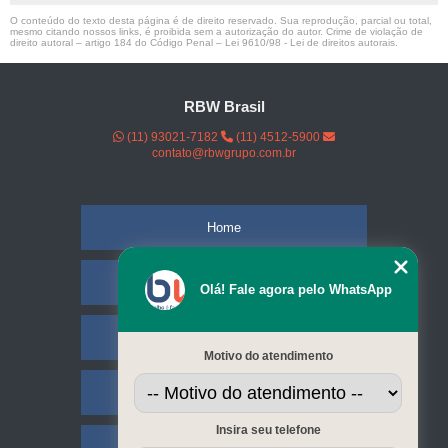
O conteúdo do texto desta página é de direito reservado. Sua reprodução, parcial ou total,
mesmo citando nossos links, é proibida sem a autorização do autor. Crime de violação de
direito autoral – artigo 184 do Código Penal –
Lei 9610/98 - Lei de direitos autorais
.
RBW Brasil
(11) 93021-7182
(11) 4512-5900
contato@rbwgrupo.com.br
Home
Empresa
Olá! Fale agora pelo WhatsApp
Missão
Motivo do atendimento
Serviços
Insira seu telefone
Contato