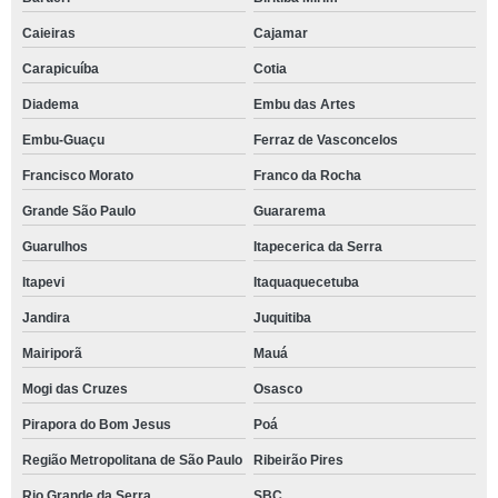
Caieiras
Cajamar
Carapicuíba
Cotia
Diadema
Embu das Artes
Embu-Guaçu
Ferraz de Vasconcelos
Francisco Morato
Franco da Rocha
Grande São Paulo
Guararema
Guarulhos
Itapecerica da Serra
Itapevi
Itaquaquecetuba
Jandira
Juquitiba
Mairiporã
Mauá
Mogi das Cruzes
Osasco
Pirapora do Bom Jesus
Poá
Região Metropolitana de São Paulo
Ribeirão Pires
Rio Grande da Serra
SBC