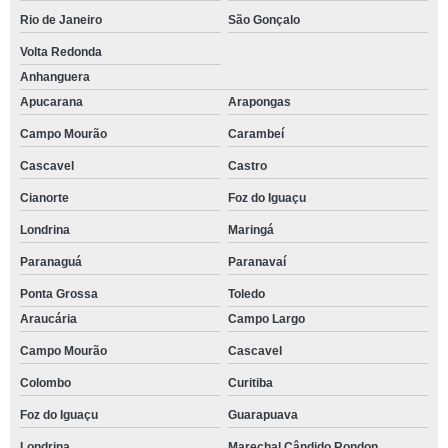
Rio de Janeiro
São Gonçalo
Volta Redonda
Anhanguera
Apucarana
Arapongas
Campo Mourão
Carambeí
Cascavel
Castro
Cianorte
Foz do Iguaçu
Londrina
Maringá
Paranaguá
Paranavaí
Ponta Grossa
Toledo
Araucária
Campo Largo
Campo Mourão
Cascavel
Colombo
Curitiba
Foz do Iguaçu
Guarapuava
Londrina
Marechal Cândido Rondon