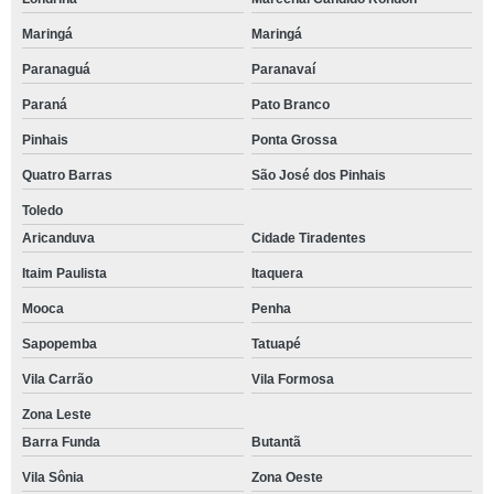
Maringá
Maringá
Paranaguá
Paranavaí
Paraná
Pato Branco
Pinhais
Ponta Grossa
Quatro Barras
São José dos Pinhais
Toledo
Aricanduva
Cidade Tiradentes
Itaim Paulista
Itaquera
Mooca
Penha
Sapopemba
Tatuapé
Vila Carrão
Vila Formosa
Zona Leste
Barra Funda
Butantã
Vila Sônia
Zona Oeste