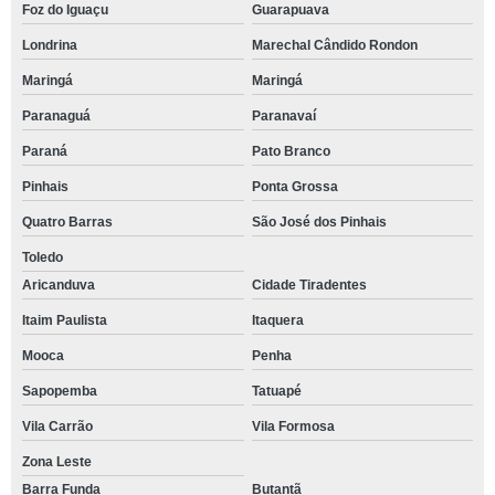
Foz do Iguaçu
Guarapuava
Londrina
Marechal Cândido Rondon
Maringá
Maringá
Paranaguá
Paranavaí
Paraná
Pato Branco
Pinhais
Ponta Grossa
Quatro Barras
São José dos Pinhais
Toledo
Aricanduva
Cidade Tiradentes
Itaim Paulista
Itaquera
Mooca
Penha
Sapopemba
Tatuapé
Vila Carrão
Vila Formosa
Zona Leste
Barra Funda
Butantã