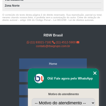
Zona Norte
O conteúdo do texto desta página é de direito reservado. Sua reprodução, parcial ou total,
mesmo citando nossos links, é proibida sem a autorização do autor. Crime de violação de
direito autoral – artigo 184 do Código Penal –
Lei 9610/98 - Lei de direitos autorais
.
RBW Brasil
(11) 93021-7182
(11) 4512-5900
contato@rbwgrupo.com.br
Home
Empresa
Olá! Fale agora pelo WhatsApp
Missão
Motivo do atendimento
Serviços