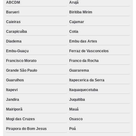
ABCDM
Arujá
Barueri
Biritiba Mirim
Caieiras
Cajamar
Carapicuíba
Cotia
Diadema
Embu das Artes
Embu-Guaçu
Ferraz de Vasconcelos
Francisco Morato
Franco da Rocha
Grande São Paulo
Guararema
Guarulhos
Itapecerica da Serra
Itapevi
Itaquaquecetuba
Jandira
Juquitiba
Mairiporã
Mauá
Mogi das Cruzes
Osasco
Pirapora do Bom Jesus
Poá