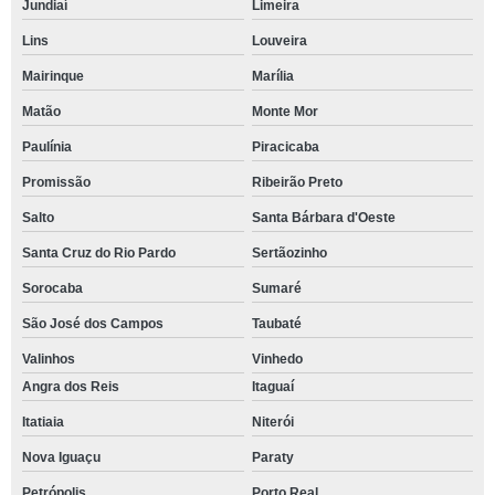
Jundiaí
Limeira
Lins
Louveira
Mairinque
Marília
Matão
Monte Mor
Paulínia
Piracicaba
Promissão
Ribeirão Preto
Salto
Santa Bárbara d'Oeste
Santa Cruz do Rio Pardo
Sertãozinho
Sorocaba
Sumaré
São José dos Campos
Taubaté
Valinhos
Vinhedo
Angra dos Reis
Itaguaí
Itatiaia
Niterói
Nova Iguaçu
Paraty
Petrópolis
Porto Real