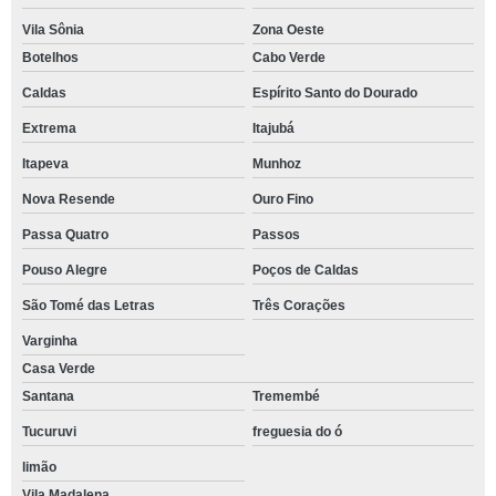
Vila Sônia
Zona Oeste
Botelhos
Cabo Verde
Caldas
Espírito Santo do Dourado
Extrema
Itajubá
Itapeva
Munhoz
Nova Resende
Ouro Fino
Passa Quatro
Passos
Pouso Alegre
Poços de Caldas
São Tomé das Letras
Três Corações
Varginha
Casa Verde
Santana
Tremembé
Tucuruvi
freguesia do ó
limão
Vila Madalena