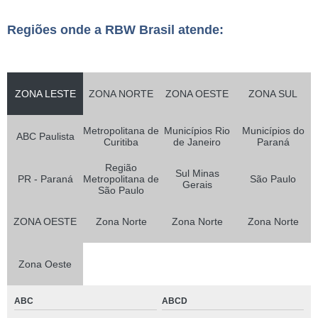
Regiões onde a RBW Brasil atende:
ZONA LESTE
ZONA NORTE
ZONA OESTE
ZONA SUL
Metropolitana de
Municípios Rio
Municípios do
ABC Paulista
Curitiba
de Janeiro
Paraná
Região
Sul Minas
PR - Paraná
Metropolitana de
São Paulo
Gerais
São Paulo
ZONA OESTE
Zona Norte
Zona Norte
Zona Norte
Zona Oeste
ABC
ABCD