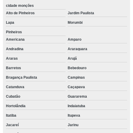
cidade monções
Alto de Pinheiros
Jardim Paulista
Lapa
Morumbi
Pinheiros
Americana
Amparo
Andradina
Araraquara
Araras
Arujá
Barretos
Bebedouro
Bragança Paulista
Campinas
Catanduva
Caçapava
Cubatão
Guararema
Hortolândia
Indaiatuba
Itatiba
Itupeva
Jacareí
Jarinu