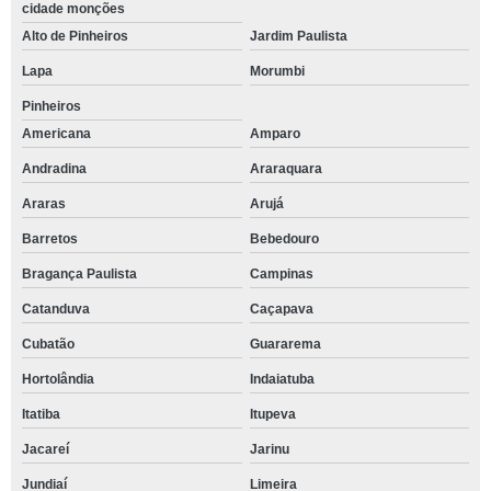
cidade monções
Alto de Pinheiros
Jardim Paulista
Lapa
Morumbi
Pinheiros
Americana
Amparo
Andradina
Araraquara
Araras
Arujá
Barretos
Bebedouro
Bragança Paulista
Campinas
Catanduva
Caçapava
Cubatão
Guararema
Hortolândia
Indaiatuba
Itatiba
Itupeva
Jacareí
Jarinu
Jundiaí
Limeira