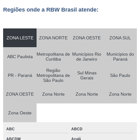
Regiões onde a RBW Brasil atende:
ZONA LESTE
ZONA NORTE
ZONA OESTE
ZONA SUL
Metropolitana de
Municípios Rio
Municípios do
ABC Paulista
Curitiba
de Janeiro
Paraná
Região
Sul Minas
PR - Paraná
Metropolitana de
São Paulo
Gerais
São Paulo
ZONA OESTE
Zona Norte
Zona Norte
Zona Norte
Zona Oeste
ABC
ABCD
ABCDM
Arujá