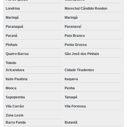
Londrina
Marechal Cândido Rondon
Maringá
Maringá
Paranaguá
Paranavaí
Paraná
Pato Branco
Pinhais
Ponta Grossa
Quatro Barras
São José dos Pinhais
Toledo
Aricanduva
Cidade Tiradentes
Itaim Paulista
Itaquera
Mooca
Penha
Sapopemba
Tatuapé
Vila Carrão
Vila Formosa
Zona Leste
Barra Funda
Butantã