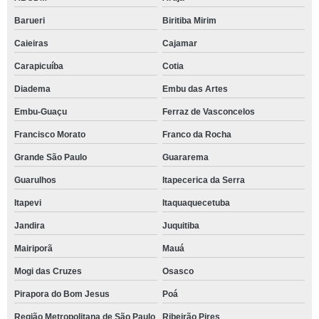
Barueri
Biritiba Mirim
Caieiras
Cajamar
Carapicuíba
Cotia
Diadema
Embu das Artes
Embu-Guaçu
Ferraz de Vasconcelos
Francisco Morato
Franco da Rocha
Grande São Paulo
Guararema
Guarulhos
Itapecerica da Serra
Itapevi
Itaquaquecetuba
Jandira
Juquitiba
Mairiporã
Mauá
Mogi das Cruzes
Osasco
Pirapora do Bom Jesus
Poá
Região Metropolitana de São Paulo
Ribeirão Pires