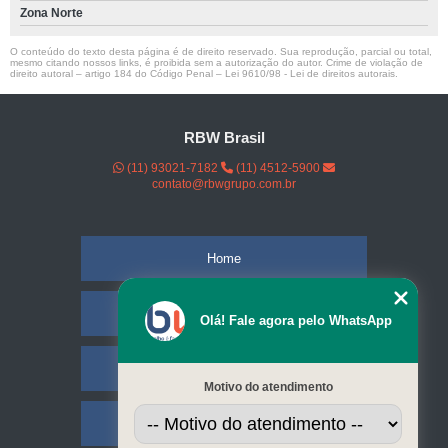
Zona Norte
O conteúdo do texto desta página é de direito reservado. Sua reprodução, parcial ou total,
mesmo citando nossos links, é proibida sem a autorização do autor. Crime de violação de
direito autoral – artigo 184 do Código Penal –
Lei 9610/98 - Lei de direitos autorais
.
RBW Brasil
(11) 93021-7182
(11) 4512-5900
contato@rbwgrupo.com.br
Home
Empresa
Olá! Fale agora pelo WhatsApp
Missão
Motivo do atendimento
Serviços