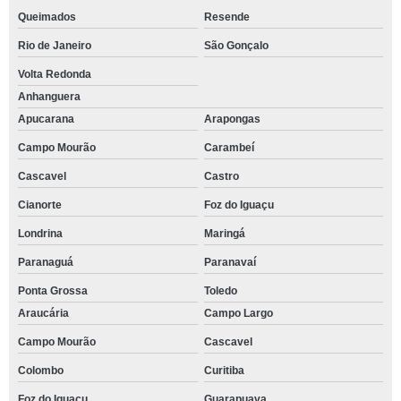
Queimados
Resende
Rio de Janeiro
São Gonçalo
Volta Redonda
Anhanguera
Apucarana
Arapongas
Campo Mourão
Carambeí
Cascavel
Castro
Cianorte
Foz do Iguaçu
Londrina
Maringá
Paranaguá
Paranavaí
Ponta Grossa
Toledo
Araucária
Campo Largo
Campo Mourão
Cascavel
Colombo
Curitiba
Foz do Iguaçu
Guarapuava