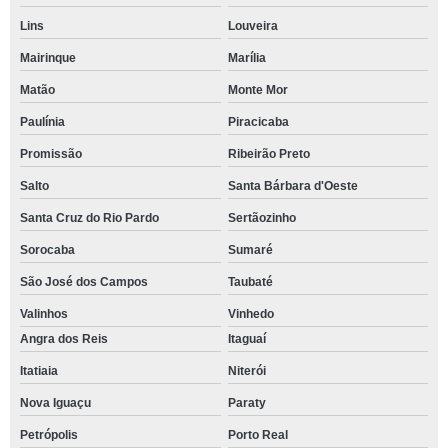
Lins
Louveira
Mairinque
Marília
Matão
Monte Mor
Paulínia
Piracicaba
Promissão
Ribeirão Preto
Salto
Santa Bárbara d'Oeste
Santa Cruz do Rio Pardo
Sertãozinho
Sorocaba
Sumaré
São José dos Campos
Taubaté
Valinhos
Vinhedo
Angra dos Reis
Itaguaí
Itatiaia
Niterói
Nova Iguaçu
Paraty
Petrópolis
Porto Real