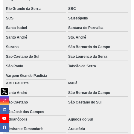
Rio Grande da Serra
SBC
SCS
Salesópolis
Santa Isabel
Santana de Parnaíba
Santo André
Sto. André
Suzano
São Bernardo do Campo
São Caetano do Sul
São Lourenço da Serra
São Paulo
Taboão da Serra
Vargem Grande Paulista
ABC Paulista
Mauá
Santo André
São Bernardo do Campo
São Caetano
São Caetano do Sul
São José dos Campos
Adrianópolis
Agudos do Sul
Almirante Tamandaré
Araucária