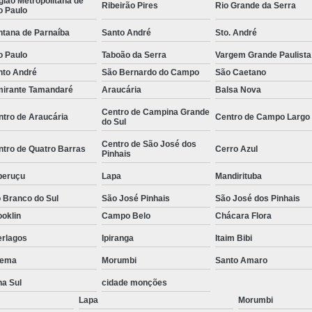
ião Metropolitana de
Ribeirão Pires
Rio Grande da Serra
o Paulo
e
Empresa de
ntana de Parnaíba
Santo André
Sto. André
Empresa de
o Paulo
Taboão da Serra
Vargem Grande Paulista
 de
Empresa de
nto André
São Bernardo do Campo
São Caetano
Empresa Esp
mirante Tamandaré
Araucária
Balsa Nova
 de
Empresa Monitoramento 24 H
Centro de Campina Grande
ntro de Araucária
Centro de Campo Largo
do Sul
e
Empresa de Jardinagem
Centro de São José dos
o de
ntro de Quatro Barras
Cerro Azul
Pinhais
Empresa d
s
peruçu
Lapa
Mandirituba
Empresa de Pa
o de
 Branco do Sul
São José Pinhais
São José dos Pinhais
Empresa de Paisagismo Pre
s
oklin
Campo Belo
Chácara Flora
Empresa E
o de
erlagos
Ipiranga
Itaim Bibi
s
Empresa Espec
ema
Morumbi
Santo Amaro
o de
Empresa Jardinagem e Pais
as
na Sul
cidade monções
Empresa T
Lapa
Morumbi
o de