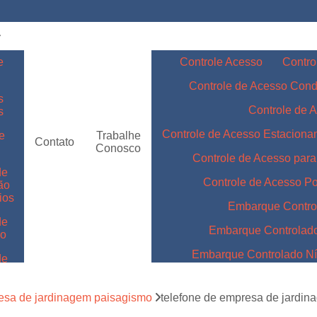
e
Controle Acesso
Contro
Controle de Acesso Con
s
Controle de 
s
Controle de Acesso Estacion
e
Trabalhe
Contato
Conosco
Controle de Acesso par
de
Controle de Acesso Po
ão
ios
Embarque Contro
de
Embarque Controlad
ão
Embarque Controlado Nív
de
m
Embarque Controlado Níve
de
esa de jardinagem paisagismo
telefone de empresa de jardi
Embarque Controlado para 