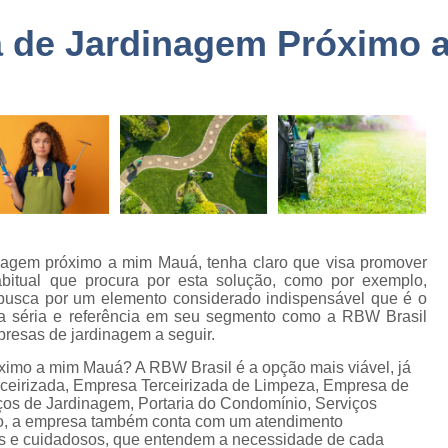
a
Embarque Controlado Sã
a de Jardinagem Próximo 
de
Empresa de Portar
Empresa de Portaria e 
de
nto
Empresa de Portaria São
de
Empresa de Zelado
o
Empresa Portaria e Segu
de
o e
Empresa Terceirizada Porta
Empresa Ad
inagem próximo a mim Mauá, tenha claro que visa promover
de
abitual que procura por esta solução, como por exemplo,
ão
Empresa Ad
usca por um elemento considerado indispensável que é o
a séria e referência em seu segmento como a RBW Brasil
de
Empresa Administr
resas de jardinagem a seguir.
 de
Empresa de 
ximo a mim Mauá? A RBW Brasil é a opção mais viável, já
rceirizada, Empresa Terceirizada de Limpeza, Empresa de
Empresa de 
ços de Jardinagem, Portaria do Condomínio, Serviços
as
so, a empresa também conta com um atendimento
Empresa de 
dos e cuidadosos, que entendem a necessidade de cada
e