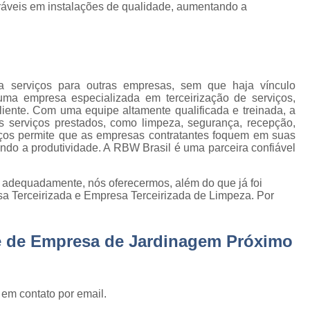
Empresa de Gestão de Cond
eráveis em instalações de qualidade, aumentando a
Empresa Especializ
e
Empresa Especializ
e
Empresa Conservação
os
a serviços para outras empresas, sem que haja vínculo
uma empresa especializada em terceirização de serviços,
Empresa de C
de
iente. Com uma equipe altamente qualificada e treinada, a
s serviços prestados, como limpeza, segurança, recepção,
Empresa d
rviços permite que as empresas contratantes foquem em suas
s
Empresa de L
ando a produtividade. A RBW Brasil é uma parceira confiável
Empresa de Ser
 de
o adequadamente, nós oferecermos, além do que já foi
Empresa de Ser
sa Terceirizada e Empresa Terceirizada de Limpeza. Por
ão
Empresa Terce
ne de Empresa de Jardinagem Próximo
Empresa Tercei
e
os
Empresa Terceirizada d
e
Empresa Terceiriza
 em contato por email.
s