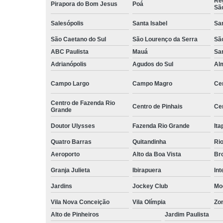
Reg
Pirapora do Bom Jesus
Poá
Sã
Serviços d
zeladoria
Salesópolis
Santa Isabel
Sa
Serviços
São Caetano do Sul
São Lourenço da Serra
Sã
terceirizados
ABC Paulista
Mauá
Sa
ajudante
Adrianópolis
Agudos do Sul
Al
Serviços
terceirizados
Campo Largo
Campo Magro
Ce
conferent
Centro de Fazenda Rio
Terceirizaçã
Centro de Pinhais
Ce
Grande
almoxarife
Doutor Ulysses
Fazenda Rio Grande
Ita
Terceirizaçã
cargas e
Quatro Barras
Quitandinha
Rio
descarga
Aeroporto
Alto da Boa Vista
Bro
Terceirizaçã
Granja Julieta
Ibirapuera
Int
conferente
Jardins
Jockey Club
Mo
Terceirizaçã
empilhadeir
Vila Nova Conceição
Vila Olímpia
Zo
Alto de Pinheiros
Jardim Paulista
Terceirizaçã