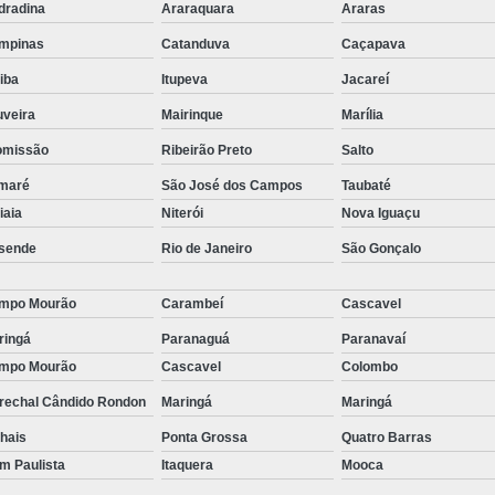
stas
dradina
Araraquara
Araras
Empresa de Consu
mpinas
Catanduva
Caçapava
o de
Empresa de Recrutamen
tiba
Itupeva
Jacareí
Empresa de Rec
o de
uveira
Mairinque
Marília
Empresa de Recruta
omissão
Ribeirão Preto
Salto
o de
Empresa de Recr
ão
maré
São José dos Campos
Taubaté
Empresa de Recru
tiaia
Niterói
Nova Iguaçu
o de
Empresa 
sende
Rio de Janeiro
São Gonçalo
Empresa Especia
ões
mpo Mourão
Carambeí
Cascavel
bra
Empresa Especia
ringá
Paranaguá
Paranavaí
Empresa Recrutamento
mpo Mourão
Cascavel
Colombo
Empresa d
rechal Cândido Rondon
Maringá
Maringá
Empresa de 
hais
Ponta Grossa
Quatro Barras
im Paulista
Itaquera
Mooca
Empresa d