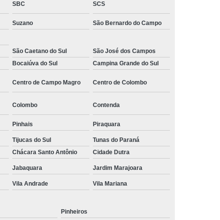
SBC
SCS
 Monitoramento e Segurança
Suzano
São Bernardo do Campo
 Monitoramento Residencial
 Segurança e Monitoramento
São Caetano do Sul
São José dos Campos
ecializada em Monitoramento
Bocaiúva do Sul
Campina Grande do Sul
oras
Empresa Terceirizada de Monitoramento
Centro de Campo Magro
Centro de Colombo
 e Paisagismo
Empresa de Paisagismo
Colombo
Contenda
e Paisagismo e Jardinagem
Pinhais
Piraquara
isagismo e Jardinagem Predial
Tijucas do Sul
Tunas do Paraná
dial
Empresa de Paisagismo Terceirizado
Chácara Santo Antônio
Cidade Dutra
specializada em Paisagismo
Jabaquara
Jardim Marajoara
ializada em Paisagismo Predial
Vila Andrade
Vila Mariana
agismo
Empresa Paisagismo e Jardinagem
erceirizada de Paisagismo
Pinheiros