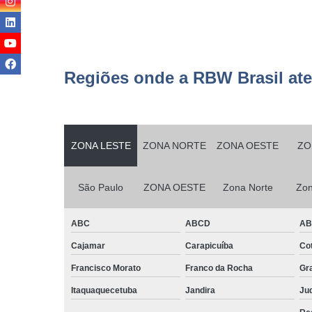
Serviço
terceirizad
Serviços d
conservaç
Regiões onde a RBW Brasil at
Serviços d
jardinage
Serviços d
manutençã
ZONA LESTE
ZONA NORTE
ZONA OESTE
ZO
Serviços d
manutençã
São Paulo
ZONA OESTE
Zona Norte
Zon
predial
Serviços d
ABC
ABCD
A
monitorame
Cajamar
Carapicuíba
Cot
Serviços d
montage
Francisco Morato
Franco da Rocha
Gr
Serviços d
Itaquaquecetuba
Jandira
Juq
paisagism