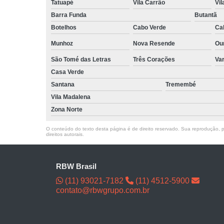
Tatuapé
Vila Carrão
Vi
Barra Funda
Butantã
Botelhos
Cabo Verde
Ca
Munhoz
Nova Resende
Ou
São Tomé das Letras
Três Corações
Va
Casa Verde
Santana
Tremembé
Vila Madalena
Zona Norte
O conteúdo do texto desta página é de direito reservado. Sua reprodução, pa
direitos autorais
.
RBW Brasil
(11) 93021-7182
(11) 4512-5900
contato@rbwgrupo.com.br