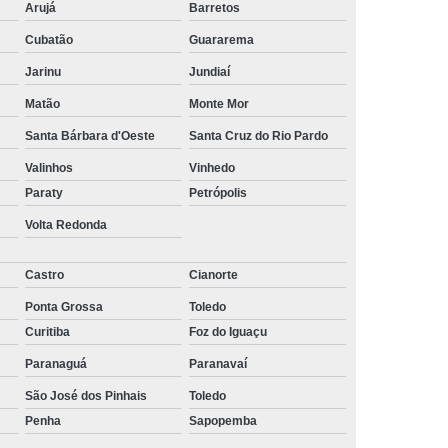
Arujá
Barretos
ltoria de Recrutamento e Seleção
Cubatão
Guararema
to
Empresa de Recrutamento e Seleção
Jarinu
Jundiaí
rutamento e Seleção de Pessoas
Matão
Monte Mor
mento e Seleção Mais Próximo de Mim
Santa Bárbara d'Oeste
Santa Cruz do Rio Pardo
utamento e Seleção Perto de Mim
Valinhos
Vinhedo
tamento e Seleção Próximo de Mim
Paraty
Petrópolis
de Seleção e Recrutamento
Volta Redonda
lista em Recrutamento e Seleção
Castro
Cianorte
lizada em Recrutamento e Seleção
Ponta Grossa
Toledo
 e Seleção
Empresa de Terceirização
Curitiba
Foz do Iguaçu
e Terceirização de Limpeza
Paranaguá
Paranavaí
Terceirização de Mão de Obra
São José dos Pinhais
Toledo
Penha
Sapopemba
e Terceirização de Portaria