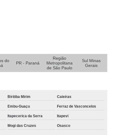
ceirizada de Limpeza Predial
 Limpeza
Empresa Terceirizada Limpeza
Limpeza
Empresa de Logística e Transporte
alar
Empresa de Logística para Ecommerce
eirizada
Empresa de Serviços Logísticos
Região
te e Logística
Empresa Logística
os do
Sul Minas
PR - Paraná
Metropolitana
ná
Gerais
de São Paulo
xarifado
Empresa Logística Ecommerce
Paraná
Empresa Logística Reversa
ulo
Empresa de Alarme e Monitoramento
Biritiba Mirim
Caieiras
to
Empresa de Monitoramento 24 Horas
Embu-Guaçu
Ferraz de Vasconcelos
e Monitoramento de Alarmes
Itapecerica da Serra
Itapevi
 Monitoramento de Câmeras
Mogi das Cruzes
Osasco
 Monitoramento de Segurança