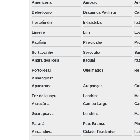
empilhadeiri
Americana
Amparo
An
Bebedouro
Bragança Paulista
Ca
Terceirizaçã
facilities
Hortolândia
Indaiatuba
Ita
Terceirizaçã
Limeira
Lins
Lo
limpezas
Paulínia
Piracicaba
Pr
Terceirizaçã
movimentaç
Sertãozinho
Sorocaba
Su
de cargas
Angra dos Reis
Itaguaí
Ita
Terceirizaçã
Porto Real
Queimados
Re
serviço
Anhanguera
Terceirizaç
Apucarana
Arapongas
Ca
de mão de o
Foz do Iguaçu
Londrina
Ma
Araucária
Campo Largo
Ca
Guarapuava
Londrina
Ma
Paraná
Pato Branco
Pin
Aricanduva
Cidade Tiradentes
Ita