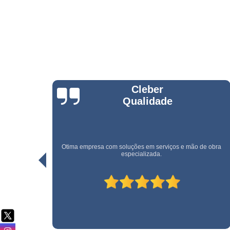
Serviço d
cargas e
descarga
Serviço d
conferente
Serviço d
copeiras
Rogerio Santos
Serviço d
empilhadeiri
Serviço d
limpeza
e obra
Serviço d
Uma empresa rápida e eficiente. Recomendo!
limpeza pó
obra
Serviço d
movimentaç
de cargas
Serviço d
portaria