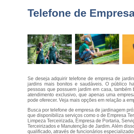
terceirizad
Telefone de Empres
Empresas 
logística
Empresas 
monitorame
Empresas 
paisagism
Empresas 
recrutament
seleção
Se deseja adquirir telefone de empresa de jard
Empresas 
jardins mais bonitos e saudáveis. O público h
terceirizaç
pessoas que possuem jardim em casa, também b
atendimento exclusivo, que apenas uma empres
Empresas 
pode oferecer. Veja mais opções em relação a emp
terceirização
limpezas
Busca por telefone de empresa de jardinagem pró
que disponibiliza serviços como o de Empresa Te
Empresas
Limpeza Terceirizada, Empresa de Portaria, Servi
terceirizad
Terceirizados e Manutenção de Jardim. Além dis
qualificado, através de funcionários especializa
Gestões d