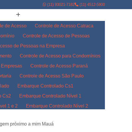
(11) 93021-7182
(11) 4512-5900
le de Acesso
Controle de Acesso Catraca
domínio
Controle de Acesso de Pessoas
Acesso de Pessoas na Empresa
amento
Controle de Acesso para Condomínios
a Empresas
Controle de Acesso Paraná
rtaria
Controle de Acesso São Paulo
lado
Embarque Controlado Cs1
o Cs2
Embarque Controlado Nível 1
el 1 e 2
Embarque Controlado Nível 2
l 3
Embarque Controlado para Empresas
nagem próximo a mim Mauá
Indústrias
Embarque Controlado Paraná