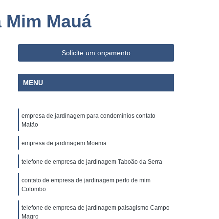
o Paulo
Empresa de Limpeza e Portaria
a Mim Mauá
ia
Empresa de Portaria e Limpeza
Segurança
Empresa de Portaria Paraná
Solicite um orçamento
 Paulo
Empresa de Portaria Terceirizada
ria e Portaria
Empresa Portaria
MENU
rança
Empresa Terceirizada de Portaria
ria
Empresa Administradora Condominial
empresa de jardinagem para condomínios contato
ministradora de Condomínio
Matão
ministradora de Condomínios
empresa de jardinagem Moema
adora de Condomínios Residenciais
telefone de empresa de jardinagem Taboão da Serra
Administradora de Condomínio
contato de empresa de jardinagem perto de mim
Administração de Condomínio
Colombo
Administração de Condomínios
telefone de empresa de jardinagem paisagismo Campo
Magro