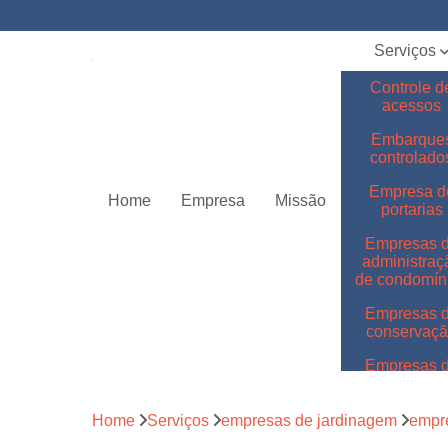
Serviços
Controle d
acessos
Embarque
controlado
Empresa d
Home
Empresa
Missão
portarias
Empresas 
administraç
de condomín
Empresas 
conservaç
Empresas 
jardinage
Empresas 
Home
Serviços
empresas de jardinagem
empr
limpeza