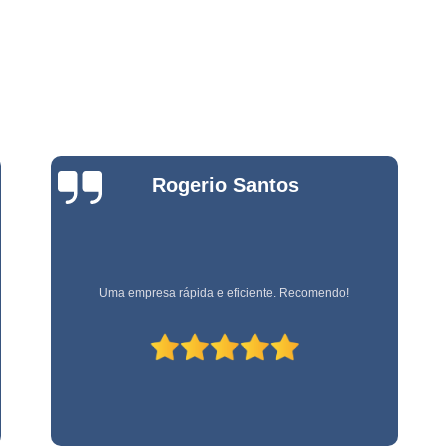
Empresa de Jardinage
e
Empresa de Jardin
s
Empresa de Jard
e
s
Empresa de Jardinagem em 
e
Empresa de 
Bianca
Empresa d
e
Zanardo
stas
Empresa d
e
Empresa de Jardinagem Resi
Empresa E
e
Empresa referência em terceirização de mão de obra!
s
Empresa de Conservação e 
Empresa de Limpeza e Con
e
Empresa de Ser
ão
Empresa de Soluções em Li
e
Empresa Tercei