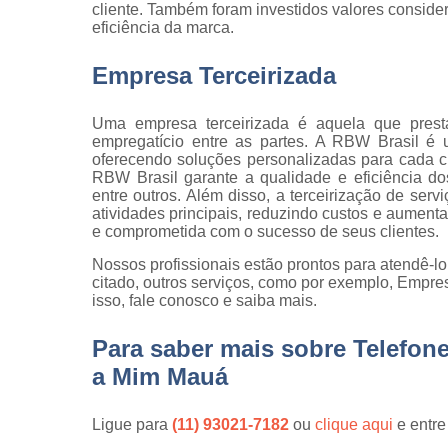
cliente. Também foram investidos valores consid
qualidade
eficiência da marca.
Inspeção d
peça
Empresa Terceirizada
Inspeção d
recebiment
Uma empresa terceirizada é aquela que prest
empregatício entre as partes. A RBW Brasil é 
Inspeções 
oferecendo soluções personalizadas para cada cl
qualidade
RBW Brasil garante a qualidade e eficiência do
entre outros. Além disso, a terceirização de se
Inspeçõe
atividades principais, reduzindo custos e aument
visuais
e comprometida com o sucesso de seus clientes.
Manutenção
Nossos profissionais estão prontos para atendê-l
jardins
citado, outros serviços, como por exemplo, Empre
isso, fale conosco e saiba mais.
Movimentaç
de cargas
Para saber mais sobre Telefo
Portaria d
a Mim Mauá
condomíni
Serviço d
Ligue para
(11) 93021-7182
ou
clique aqui
e entre
almoxarife