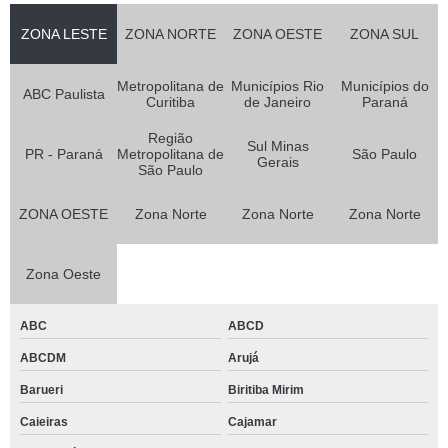
ZONA LESTE
ZONA NORTE
ZONA OESTE
ZONA SUL
Metropolitana de
Municípios Rio
Municípios do
ABC Paulista
Curitiba
de Janeiro
Paraná
Região
Sul Minas
PR - Paraná
Metropolitana de
São Paulo
Gerais
São Paulo
ZONA OESTE
Zona Norte
Zona Norte
Zona Norte
Zona Oeste
ABC
ABCD
ABCDM
Arujá
Barueri
Biritiba Mirim
Caieiras
Cajamar