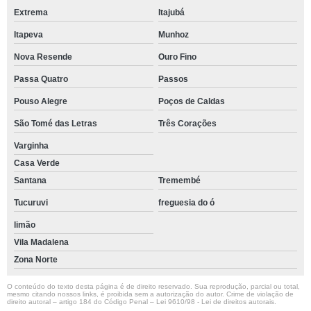
Extrema
Itajubá
Itapeva
Munhoz
Nova Resende
Ouro Fino
Passa Quatro
Passos
Pouso Alegre
Poços de Caldas
São Tomé das Letras
Três Corações
Varginha
Casa Verde
Santana
Tremembé
Tucuruvi
freguesia do ó
limão
Vila Madalena
Zona Norte
O conteúdo do texto desta página é de direito reservado. Sua reprodução, parcial ou total,
mesmo citando nossos links, é proibida sem a autorização do autor. Crime de violação de
direito autoral – artigo 184 do Código Penal –
Lei 9610/98 - Lei de direitos autorais
.