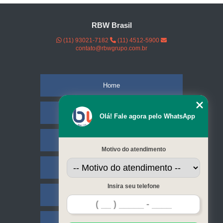
RBW Brasil
(11) 93021-7182
(11) 4512-5900
contato@rbwgrupo.com.br
Home
Empresa
Olá! Fale agora pelo WhatsApp
Missão
Motivo do atendimento
Serviços
Insira seu telefone
Contato
Mapa do site