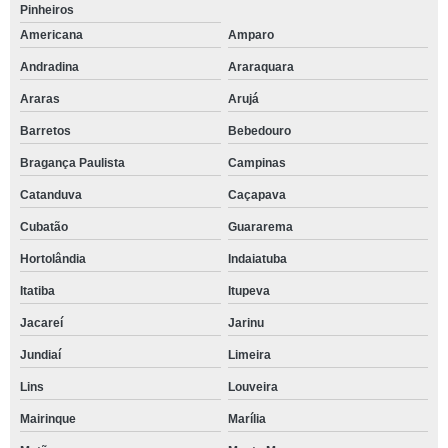
Pinheiros
Americana
Amparo
Andradina
Araraquara
Araras
Arujá
Barretos
Bebedouro
Bragança Paulista
Campinas
Catanduva
Caçapava
Cubatão
Guararema
Hortolândia
Indaiatuba
Itatiba
Itupeva
Jacareí
Jarinu
Jundiaí
Limeira
Lins
Louveira
Mairinque
Marília