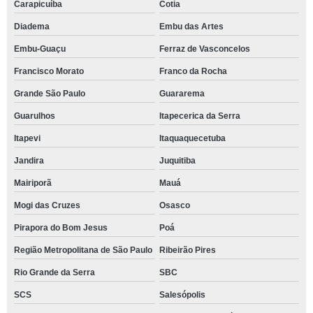
Carapicuíba
Cotia
Diadema
Embu das Artes
Embu-Guaçu
Ferraz de Vasconcelos
Francisco Morato
Franco da Rocha
Grande São Paulo
Guararema
Guarulhos
Itapecerica da Serra
Itapevi
Itaquaquecetuba
Jandira
Juquitiba
Mairiporã
Mauá
Mogi das Cruzes
Osasco
Pirapora do Bom Jesus
Poá
Região Metropolitana de São Paulo
Ribeirão Pires
Rio Grande da Serra
SBC
SCS
Salesópolis