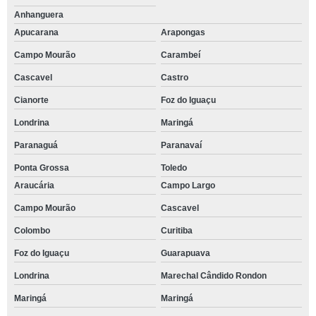
Anhanguera
Apucarana
Arapongas
Campo Mourão
Carambeí
Cascavel
Castro
Cianorte
Foz do Iguaçu
Londrina
Maringá
Paranaguá
Paranavaí
Ponta Grossa
Toledo
Araucária
Campo Largo
Campo Mourão
Cascavel
Colombo
Curitiba
Foz do Iguaçu
Guarapuava
Londrina
Marechal Cândido Rondon
Maringá
Maringá