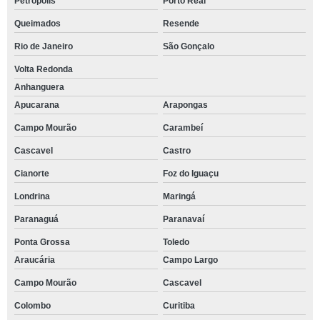
Petrópolis
Porto Real
Queimados
Resende
Rio de Janeiro
São Gonçalo
Volta Redonda
Anhanguera
Apucarana
Arapongas
Campo Mourão
Carambeí
Cascavel
Castro
Cianorte
Foz do Iguaçu
Londrina
Maringá
Paranaguá
Paranavaí
Ponta Grossa
Toledo
Araucária
Campo Largo
Campo Mourão
Cascavel
Colombo
Curitiba