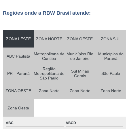
Regiões onde a RBW Brasil atende:
ZONA LESTE
ZONA NORTE
ZONA OESTE
ZONA SUL
Metropolitana de
Municípios Rio
Municípios do
ABC Paulista
Curitiba
de Janeiro
Paraná
Região
Sul Minas
PR - Paraná
Metropolitana de
São Paulo
Gerais
São Paulo
ZONA OESTE
Zona Norte
Zona Norte
Zona Norte
Zona Oeste
ABC
ABCD