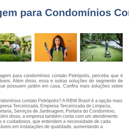
a
Embarque Controlado Sã
gem para Condomínios Con
de
Empresa de Portar
Empresa de Portaria e 
de
nto
Empresa de Portaria São
de
Empresa de Zelado
o
Empresa Portaria e Segu
de
o e
Empresa Terceirizada Porta
Empresa Ad
agem para condomínios contato Petrópolis, perceba que é
de
dáveis. Além disso, essa e outras soluções do segmento de
ão
Empresa Ad
 que possuem jardim em casa. Confira mais soluções sobre
de
Empresa Administr
 de
ndomínios contato Petrópolis? A RBW Brasil é a opção mais
Empresa de 
Empresa Terceirizada, Empresa Terceirizada de Limpeza,
taria, Serviços de Jardinagem, Portaria do Condomínio,
Empresa de 
 Além disso, a empresa também conta com um atendimento
as
dos e cuidadosos, que entendem a necessidade de cada
Empresa de 
eráveis em instalações de qualidade, aumentando a
e