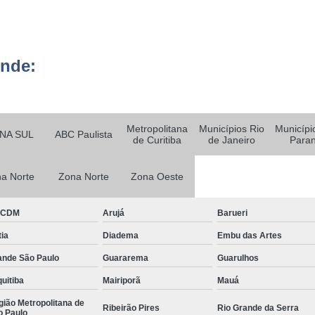
Empresa Ter
o
Empresa Terceirizada em
e
ende:
Empresa Terceirizada para 
ão
Empresa de Logística Hospit
e
m
Empresa de Logística Terc
Metropolitana
Municípios Rio
Municípi
e
NA SUL
ABC Paulista
de Curitiba
de Janeiro
Para
Empresa de Transpor
o
Empresa Logística e Almo
e
a Norte
Zona Norte
Zona Oeste
o
Empresa Logística 
Empresa Logística São Pa
BCDM
Arujá
Barueri
e
nto
Empresa de Monitoramen
ia
Diadema
Embu das Artes
e
ande São Paulo
Guararema
Guarulhos
Empresa d
m
uitiba
Mairiporã
Mauá
Empresa de
e
ião Metropolitana de
o
Empresa de
Ribeirão Pires
Rio Grande da Serra
o Paulo