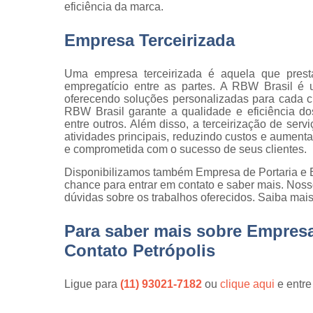
eficiência da marca.
qualidade
Inspeção d
Empresa Terceirizada
peça
Inspeção d
Uma empresa terceirizada é aquela que prest
recebiment
empregatício entre as partes. A RBW Brasil é 
oferecendo soluções personalizadas para cada cl
Inspeções 
RBW Brasil garante a qualidade e eficiência do
qualidade
entre outros. Além disso, a terceirização de se
atividades principais, reduzindo custos e aument
Inspeçõe
e comprometida com o sucesso de seus clientes.
visuais
Disponibilizamos também Empresa de Portaria e E
Manutenção
chance para entrar em contato e saber mais. Noss
jardins
dúvidas sobre os trabalhos oferecidos. Saiba mais
Movimentaç
de cargas
Para saber mais sobre Empres
Contato Petrópolis
Portaria d
condomíni
Ligue para
(11) 93021-7182
ou
clique aqui
e entre
Serviço d
almoxarife