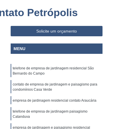
o Paulo
Empresa de Limpeza e Portaria
tato Petrópolis
ia
Empresa de Portaria e Limpeza
Segurança
Empresa de Portaria Paraná
Solicite um orçamento
 Paulo
Empresa de Portaria Terceirizada
ria e Portaria
Empresa Portaria
MENU
rança
Empresa Terceirizada de Portaria
ria
Empresa Administradora Condominial
telefone de empresa de jardinagem residencial São
ministradora de Condomínio
Bernardo do Campo
ministradora de Condomínios
contato de empresa de jardinagem e paisagismo para
condomínios Casa Verde
adora de Condomínios Residenciais
empresa de jardinagem residencial contato Araucária
Administradora de Condomínio
Administração de Condomínio
telefone de empresa de jardinagem paisagismo
Catanduva
Administração de Condomínios
empresa de jardinagem e paisagismo residencial