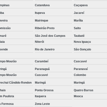
stas
Empresa de Consu
mpinas
Catanduva
Caçapava
o de
Empresa de Recrutamen
tiba
Itupeva
Jacareí
Empresa de Rec
uveira
Mairinque
Marília
o de
omissão
Ribeirão Preto
Salto
Empresa de Recruta
o de
maré
São José dos Campos
Taubaté
Empresa de Recr
ão
tiaia
Niterói
Nova Iguaçu
Empresa de Recru
sende
Rio de Janeiro
São Gonçalo
o de
Empresa 
Empresa Especia
mpo Mourão
Carambeí
Cascavel
ões
bra
Empresa Especia
ringá
Paranaguá
Paranavaí
mpo Mourão
Cascavel
Colombo
Empresa Recrutamento
rechal Cândido Rondon
Maringá
Maringá
Empresa d
hais
Ponta Grossa
Quatro Barras
Empresa de 
im Paulista
Itaquera
Mooca
Empresa d
la Formosa
Zona Leste