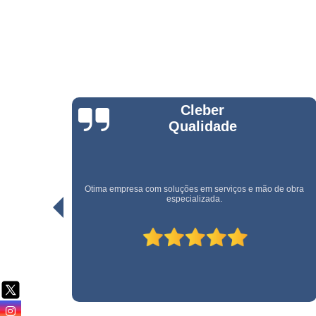
Serviço d
cargas e
descarga
Serviço d
conferente
Serviço d
copeiras
Rogerio Santos
Serviço d
empilhadeiri
Serviço d
limpeza
e obra
Uma empresa rápida e eficiente. Recomendo!
Serviço d
limpeza pó
obra
Serviço d
movimentaç
de cargas
Serviço d
portaria