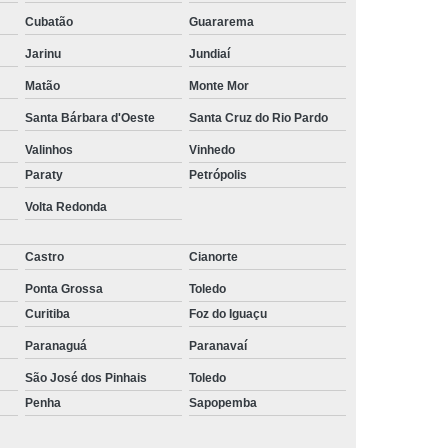
ltoria de Recrutamento e Seleção
Cubatão
Guararema
to
Empresa de Recrutamento e Seleção
Jarinu
Jundiaí
rutamento e Seleção de Pessoas
Matão
Monte Mor
Santa Bárbara d'Oeste
Santa Cruz do Rio Pardo
mento e Seleção Mais Próximo de Mim
Valinhos
Vinhedo
utamento e Seleção Perto de Mim
Paraty
Petrópolis
tamento e Seleção Próximo de Mim
Volta Redonda
de Seleção e Recrutamento
lista em Recrutamento e Seleção
Castro
Cianorte
lizada em Recrutamento e Seleção
Ponta Grossa
Toledo
Curitiba
Foz do Iguaçu
 e Seleção
Empresa de Terceirização
Paranaguá
Paranavaí
e Terceirização de Limpeza
São José dos Pinhais
Toledo
Terceirização de Mão de Obra
Penha
Sapopemba
e Terceirização de Portaria