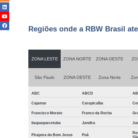
Serviço
terceirizad
Serviços d
Regiões onde a RBW Brasil at
conservaç
Serviços d
jardinage
Serviços d
ZONA LESTE
ZONA NORTE
ZONA OESTE
ZO
manutençã
Serviços d
São Paulo
ZONA OESTE
Zona Norte
Zon
manutençã
predial
ABC
ABCD
A
Serviços d
monitorame
Cajamar
Carapicuíba
Cot
Serviços d
Francisco Morato
Franco da Rocha
Gr
montage
Itaquaquecetuba
Jandira
Juq
Serviços d
Reg
paisagism
Pirapora do Bom Jesus
Poá
Sã