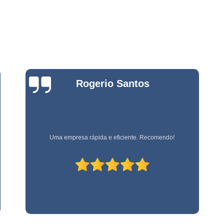
Empresa de Jardinage
e
Empresa de Jardin
s
Empresa de Jard
e
s
Empresa de Jardinagem em 
e
Empresa de 
Bianca
Empresa d
Zanardo
e
stas
Empresa d
e
Empresa de Jardinagem Resi
Empresa E
Empresa referência em terceirização de mão de obra!
e
s
Empresa de Conservação e 
Empresa de Limpeza e Con
e
Empresa de Ser
ão
Empresa de Soluções em Li
e
Empresa Tercei