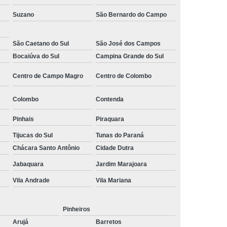
 Monitoramento e Segurança
Suzano
São Bernardo do Campo
 Monitoramento Residencial
São Caetano do Sul
São José dos Campos
 Segurança e Monitoramento
Bocaiúva do Sul
Campina Grande do Sul
ecializada em Monitoramento
Centro de Campo Magro
Centro de Colombo
oras
Empresa Terceirizada de Monitoramento
 e Paisagismo
Empresa de Paisagismo
Colombo
Contenda
e Paisagismo e Jardinagem
Pinhais
Piraquara
isagismo e Jardinagem Predial
Tijucas do Sul
Tunas do Paraná
Chácara Santo Antônio
Cidade Dutra
dial
Empresa de Paisagismo Terceirizado
Jabaquara
Jardim Marajoara
specializada em Paisagismo
Vila Andrade
Vila Mariana
ializada em Paisagismo Predial
agismo
Empresa Paisagismo e Jardinagem
Pinheiros
erceirizada de Paisagismo
Arujá
Barretos