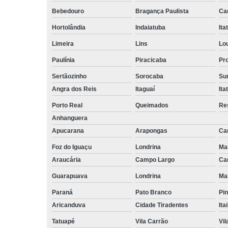
empilhadeiri
Bebedouro
Bragança Paulista
Ca
Terceirizaçã
Hortolândia
Indaiatuba
Ita
facilities
Limeira
Lins
Lo
Terceirizaçã
limpezas
Paulínia
Piracicaba
Pr
Terceirizaçã
Sertãozinho
Sorocaba
Su
movimentaç
Angra dos Reis
Itaguaí
Ita
de cargas
Porto Real
Queimados
Re
Terceirizaçã
Anhanguera
serviço
Apucarana
Arapongas
Ca
Terceirizaç
de mão de o
Foz do Iguaçu
Londrina
Ma
Araucária
Campo Largo
Ca
Guarapuava
Londrina
Ma
Paraná
Pato Branco
Pin
Aricanduva
Cidade Tiradentes
Ita
Tatuapé
Vila Carrão
Vi