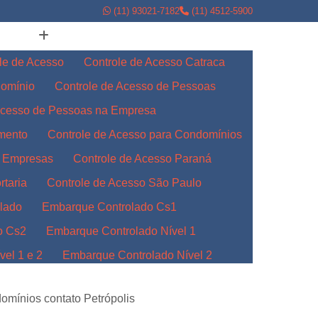
(11) 93021-7182
(11) 4512-5900
le de Acesso
Controle de Acesso Catraca
domínio
Controle de Acesso de Pessoas
Acesso de Pessoas na Empresa
amento
Controle de Acesso para Condomínios
a Empresas
Controle de Acesso Paraná
rtaria
Controle de Acesso São Paulo
lado
Embarque Controlado Cs1
o Cs2
Embarque Controlado Nível 1
el 1 e 2
Embarque Controlado Nível 2
l 3
Embarque Controlado para Empresas
omínios contato Petrópolis
Indústrias
Embarque Controlado Paraná