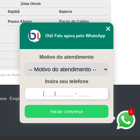
erceirização de Recepcionista
Zona Oeste
Itajubá
Itapeva
e Terceirização de Serviços
Pouso Alegre
Poços de Caldas
eirização de Serviços de Limpeza
araná
Empresa de Terceirização São Paulo
Olá! Fale agora pelo WhatsApp
Empresa Terceirização de Mão de Obra
limão
Terceirização de Serviços
Motivo do atendimento
rização de Serviços de Qualidade
ação de direito autoral – artigo 184 do Código Penal –
Lei 9610/98 - Lei de
irização de Limpeza e Conservação
Insira seu telefone
rização de Limpeza em Condomínios
ome
Empresa
Missão
Serviços
Contato
Mapa do site
ceirização de Limpeza Industrial
rceirização de Limpeza Predial
Iniciar conversa
1
 Terceirização de Limpezas
ceirização de Portaria e Limpeza