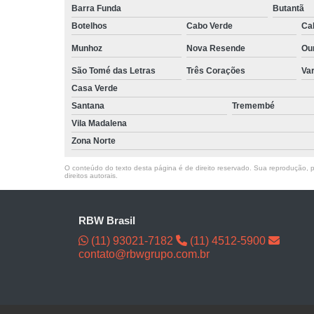
Barra Funda
Butantã
Botelhos
Cabo Verde
Ca
Munhoz
Nova Resende
Ou
São Tomé das Letras
Três Corações
Va
Casa Verde
Santana
Tremembé
Vila Madalena
Zona Norte
O conteúdo do texto desta página é de direito reservado. Sua reprodução, pa
direitos autorais
.
RBW Brasil
(11) 93021-7182
(11) 4512-5900
contato@rbwgrupo.com.br