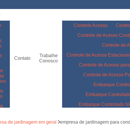
e
Controle Acesso
Contro
Controle de Acesso Con
s
Controle de 
s
Controle de Acesso Estacion
e
Trabalhe
Contato
Conosco
Controle de Acesso par
de
Controle de Acesso Po
ão
ios
Embarque Contro
de
Embarque Controlad
ão
Embarque Controlado Nív
de
m
Embarque Controlado Níve
de
sa de jardinagem em geral
empresa de jardinagem para cond
Embarque Controlado para 