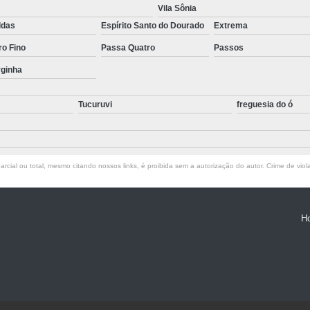
Empresa de T
Vila Sônia
ldas
Espírito Santo do Dourado
Extrema
Empresa d
ro Fino
Passa Quatro
Passos
Empresa de Terc
rginha
Empresa de Terceirização P
Empresa Terceirização
Tucuruvi
freguesia do ó
Empresa 
Empresa Tercei
rcial ou total, mesmo citando nossos links, é proibida sem a autorização do autor. Crime de viol
Empresa de Terce
Empresa de Tercei
H
Empresa de Ter
Empresa de Te
Empresa de
Empresa de Ter