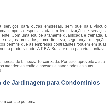
Empresa de Gestão de Cond
Empresa Especializ
e
Empresa Especializ
e
a serviços para outras empresas, sem que haja vínculo
Empresa Conservação
os
uma empresa especializada em terceirização de serviços,
iente. Com uma equipe altamente qualificada e treinada, a
Empresa de C
de
s serviços prestados, como limpeza, segurança, recepção,
rviços permite que as empresas contratantes foquem em suas
Empresa d
ando a produtividade. A RBW Brasil é uma parceira confiável
s
Empresa de L
Empresa de Ser
mpresa de Limpeza Terceirizada. Por isso, aproveite a sua
 de
os atendentes estão dispostos a sanar todas as suas
Empresa de Ser
!
ão
Empresa Terce
a de Jardinagem para Condomínios
Empresa Tercei
e
os
Empresa Terceirizada d
 em contato por email.
e
Empresa Terceiriza
s