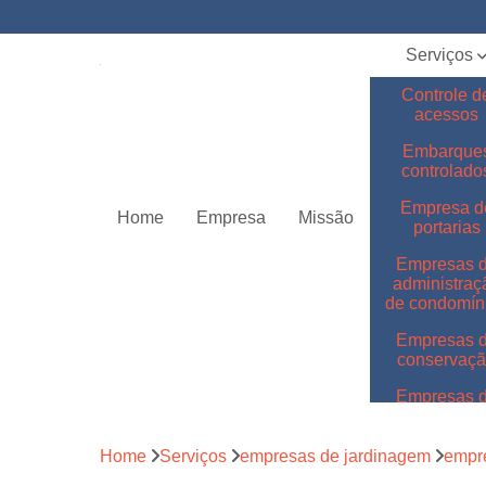
Serviços
Controle d
acessos
Embarque
controlado
Empresa d
Home
Empresa
Missão
portarias
Empresas 
administraç
de condomín
Empresas 
conservaç
Empresas 
jardinage
Empresas 
Home
Serviços
empresas de jardinagem
empre
limpeza