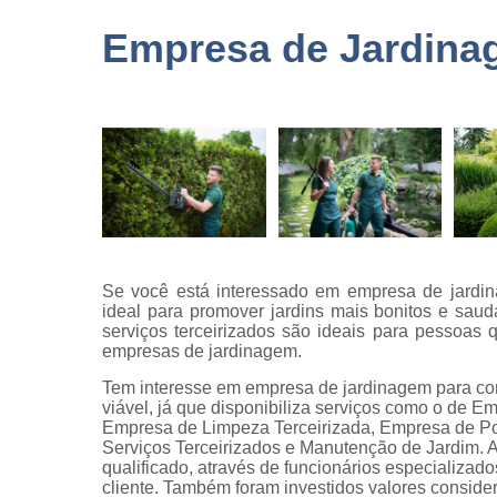
terceirizad
Empresa de Jardina
Empresas 
logística
Empresas 
monitorame
Empresas 
paisagism
Empresas 
recrutament
seleção
Se você está interessado em empresa de jardin
Empresas 
ideal para promover jardins mais bonitos e sau
terceirizaç
serviços terceirizados são ideais para pessoas
empresas de jardinagem.
Empresas 
terceirização
Tem interesse em empresa de jardinagem para co
limpezas
viável, já que disponibiliza serviços como o de 
Empresa de Limpeza Terceirizada, Empresa de Por
Empresas
Serviços Terceirizados e Manutenção de Jardim.
terceirizad
qualificado, através de funcionários especializa
cliente. Também foram investidos valores consid
Gestões d