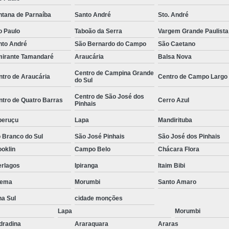
e
Empresa de
ntana de Parnaíba
Santo André
Sto. André
Empresa de
o Paulo
Taboão da Serra
Vargem Grande Paulista
nto André
São Bernardo do Campo
São Caetano
 de
Empresa de
mirante Tamandaré
Araucária
Balsa Nova
Empresa Esp
Centro de Campina Grande
ntro de Araucária
Centro de Campo Largo
do Sul
 de
Empresa Monitoramento 24 H
e
Centro de São José dos
Empresa de Jardinagem
ntro de Quatro Barras
Cerro Azul
Pinhais
o de
Empresa d
s
peruçu
Lapa
Mandirituba
Empresa de Pa
o de
 Branco do Sul
São José Pinhais
São José dos Pinhais
oklin
Campo Belo
Chácara Flora
Empresa de Paisagismo Pre
s
erlagos
Ipiranga
Itaim Bibi
Empresa E
o de
s
ema
Morumbi
Santo Amaro
Empresa Espec
o de
na Sul
cidade monções
Empresa Jardinagem e Pais
as
Lapa
Morumbi
Empresa T
o de
dradina
Araraquara
Araras