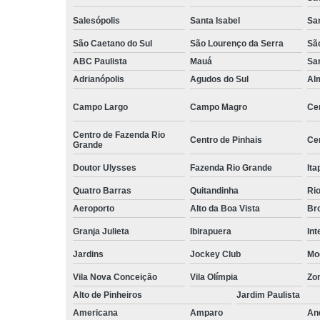
Serviços d
Salesópolis
Santa Isabel
Sa
zeladoria
São Caetano do Sul
São Lourenço da Serra
Sã
Serviços
ABC Paulista
Mauá
Sa
terceirizados
ajudante
Adrianópolis
Agudos do Sul
Al
Serviços
Campo Largo
Campo Magro
Ce
terceirizados
conferent
Centro de Fazenda Rio
Centro de Pinhais
Ce
Grande
Terceirizaçã
almoxarife
Doutor Ulysses
Fazenda Rio Grande
Ita
Terceirizaçã
Quatro Barras
Quitandinha
Rio
cargas e
Aeroporto
Alto da Boa Vista
Bro
descarga
Granja Julieta
Ibirapuera
Int
Terceirizaçã
conferente
Jardins
Jockey Club
Mo
Terceirizaçã
Vila Nova Conceição
Vila Olímpia
Zo
empilhadeir
Alto de Pinheiros
Jardim Paulista
Terceirizaçã
Americana
Amparo
An