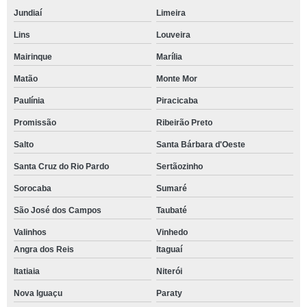
Jundiaí
Limeira
Lins
Louveira
Mairinque
Marília
Matão
Monte Mor
Paulínia
Piracicaba
Promissão
Ribeirão Preto
Salto
Santa Bárbara d'Oeste
Santa Cruz do Rio Pardo
Sertãozinho
Sorocaba
Sumaré
São José dos Campos
Taubaté
Valinhos
Vinhedo
Angra dos Reis
Itaguaí
Itatiaia
Niterói
Nova Iguaçu
Paraty