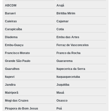
ABCDM
Arujá
Barueri
Biritiba Mirim
Caieiras
Cajamar
Carapicuíba
Cotia
Diadema
Embu das Artes
Embu-Guaçu
Ferraz de Vasconcelos
Francisco Morato
Franco da Rocha
Grande São Paulo
Guararema
Guarulhos
Itapecerica da Serra
Itapevi
Itaquaquecetuba
Jandira
Juquitiba
Mairiporã
Mauá
Mogi das Cruzes
Osasco
Pirapora do Bom Jesus
Poá