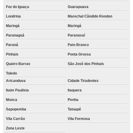
Foz do Iguaçu
Guarapuava
Londrina
Marechal Cândido Rondon
Maringá
Maringá
Paranaguá
Paranavaí
Paraná
Pato Branco
Pinhais
Ponta Grossa
Quatro Barras
São José dos Pinhais
Toledo
Aricanduva
Cidade Tiradentes
Itaim Paulista
Itaquera
Mooca
Penha
Sapopemba
Tatuapé
Vila Carrão
Vila Formosa
Zona Leste