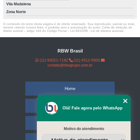
Vila Madalena
Zona Norte
O conteúdo do texto desta página é de direito reservado. Sua reprodução, parcial ou total,
mesmo citando nossos links, é proibida sem a autorização do autor. Crime de violação de
direito autoral – artigo 184 do Código Penal –
Lei 9610/98 - Lei de direitos autorais
.
RBW Brasil
(11) 93021-7182
(11) 4512-5900
contato@rbwgrupo.com.br
Home
Empresa
Olá! Fale agora pelo WhatsApp
Missão
Motivo do atendimento