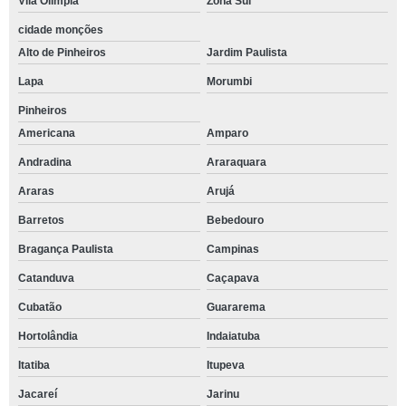
Vila Olímpia
Zona Sul
cidade monções
Alto de Pinheiros
Jardim Paulista
Lapa
Morumbi
Pinheiros
Americana
Amparo
Andradina
Araraquara
Araras
Arujá
Barretos
Bebedouro
Bragança Paulista
Campinas
Catanduva
Caçapava
Cubatão
Guararema
Hortolândia
Indaiatuba
Itatiba
Itupeva
Jacareí
Jarinu