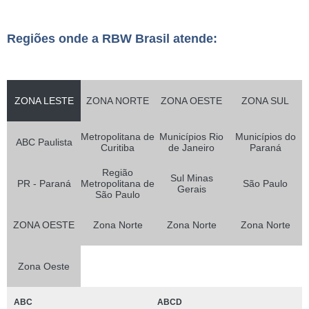
Regiões onde a RBW Brasil atende:
ZONA LESTE
ZONA NORTE
ZONA OESTE
ZONA SUL
Metropolitana de
Municípios Rio
Municípios do
ABC Paulista
Curitiba
de Janeiro
Paraná
Região
Sul Minas
PR - Paraná
Metropolitana de
São Paulo
Gerais
São Paulo
ZONA OESTE
Zona Norte
Zona Norte
Zona Norte
Zona Oeste
ABC
ABCD