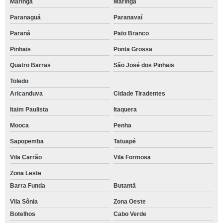
Maringá
Maringá
Paranaguá
Paranavaí
Paraná
Pato Branco
Pinhais
Ponta Grossa
Quatro Barras
São José dos Pinhais
Toledo
Aricanduva
Cidade Tiradentes
Itaim Paulista
Itaquera
Mooca
Penha
Sapopemba
Tatuapé
Vila Carrão
Vila Formosa
Zona Leste
Barra Funda
Butantã
Vila Sônia
Zona Oeste
Botelhos
Cabo Verde