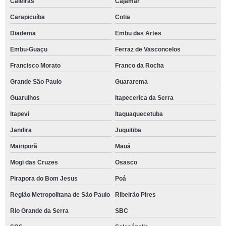
Caieiras
Cajamar
Carapicuíba
Cotia
Diadema
Embu das Artes
Embu-Guaçu
Ferraz de Vasconcelos
Francisco Morato
Franco da Rocha
Grande São Paulo
Guararema
Guarulhos
Itapecerica da Serra
Itapevi
Itaquaquecetuba
Jandira
Juquitiba
Mairiporã
Mauá
Mogi das Cruzes
Osasco
Pirapora do Bom Jesus
Poá
Região Metropolitana de São Paulo
Ribeirão Pires
Rio Grande da Serra
SBC