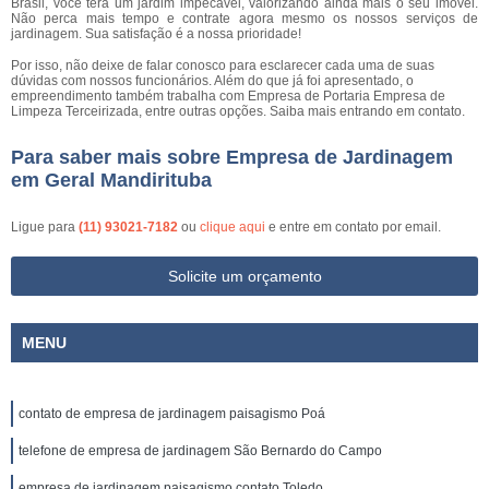
Brasil, você terá um jardim impecável, valorizando ainda mais o seu imóvel.
Não perca mais tempo e contrate agora mesmo os nossos serviços de
jardinagem. Sua satisfação é a nossa prioridade!
Por isso, não deixe de falar conosco para esclarecer cada uma de suas
dúvidas com nossos funcionários. Além do que já foi apresentado, o
empreendimento também trabalha com Empresa de Portaria Empresa de
Limpeza Terceirizada, entre outras opções. Saiba mais entrando em contato.
Para saber mais sobre Empresa de Jardinagem
em Geral Mandirituba
Ligue para
(11) 93021-7182
ou
clique aqui
e entre em contato por email.
Solicite um orçamento
MENU
contato de empresa de jardinagem paisagismo Poá
telefone de empresa de jardinagem São Bernardo do Campo
empresa de jardinagem paisagismo contato Toledo