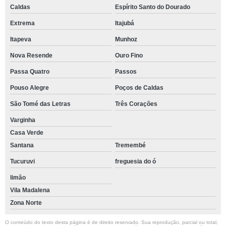
Caldas
Espírito Santo do Dourado
Extrema
Itajubá
Itapeva
Munhoz
Nova Resende
Ouro Fino
Passa Quatro
Passos
Pouso Alegre
Poços de Caldas
São Tomé das Letras
Três Corações
Varginha
Casa Verde
Santana
Tremembé
Tucuruvi
freguesia do ó
limão
Vila Madalena
Zona Norte
O conteúdo do texto desta página é de direito reservado. Sua reprodução, parcial ou total,