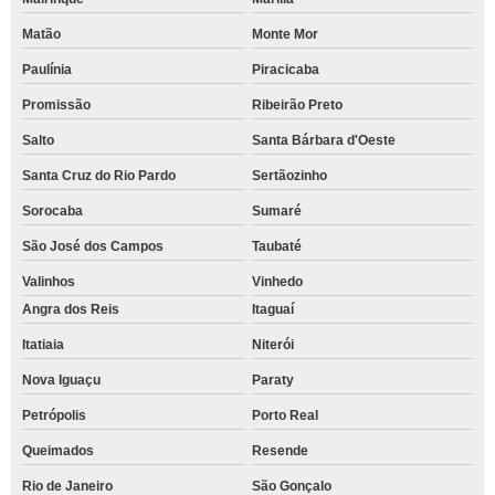
Matão
Monte Mor
Paulínia
Piracicaba
Promissão
Ribeirão Preto
Salto
Santa Bárbara d'Oeste
Santa Cruz do Rio Pardo
Sertãozinho
Sorocaba
Sumaré
São José dos Campos
Taubaté
Valinhos
Vinhedo
Angra dos Reis
Itaguaí
Itatiaia
Niterói
Nova Iguaçu
Paraty
Petrópolis
Porto Real
Queimados
Resende
Rio de Janeiro
São Gonçalo