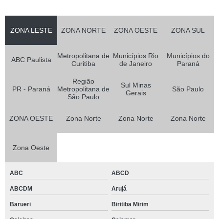
ZONA LESTE
ZONA NORTE
ZONA OESTE
ZONA SUL
Metropolitana de
Municípios Rio
Municípios do
ABC Paulista
Curitiba
de Janeiro
Paraná
Região
Sul Minas
PR - Paraná
Metropolitana de
São Paulo
Gerais
São Paulo
ZONA OESTE
Zona Norte
Zona Norte
Zona Norte
Zona Oeste
ABC
ABCD
ABCDM
Arujá
Barueri
Biritiba Mirim