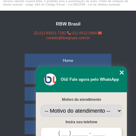
mesmo citando nossos links, é proibida sem a autorização do autor. Crime de violação de
direito autoral – artigo 184 do Código Penal –
Lei 9610/98 - Lei de direitos autorais
.
RBW Brasil
(11) 93021-7182
(11) 4512-5900
contato@rbwgrupo.com.br
Home
Empresa
Olá! Fale agora pelo WhatsApp
Missão
Motivo do atendimento
Serviços
Insira seu telefone
Contato