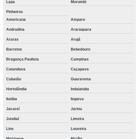
Lapa
Morumbi
Pinheiros
Americana
Amparo
Andradina
Araraquara
Araras
Arujá
Barretos
Bebedouro
Bragança Paulista
Campinas
Catanduva
Caçapava
Cubatão
Guararema
Hortolândia
Indaiatuba
Itatiba
Itupeva
Jacareí
Jarinu
Jundiaí
Limeira
Lins
Louveira
Mairinque
Marília