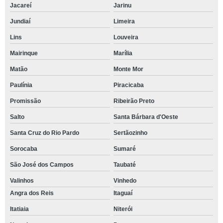
Jacareí
Jarinu
Jundiaí
Limeira
Lins
Louveira
Mairinque
Marília
Matão
Monte Mor
Paulínia
Piracicaba
Promissão
Ribeirão Preto
Salto
Santa Bárbara d'Oeste
Santa Cruz do Rio Pardo
Sertãozinho
Sorocaba
Sumaré
São José dos Campos
Taubaté
Valinhos
Vinhedo
Angra dos Reis
Itaguaí
Itatiaia
Niterói