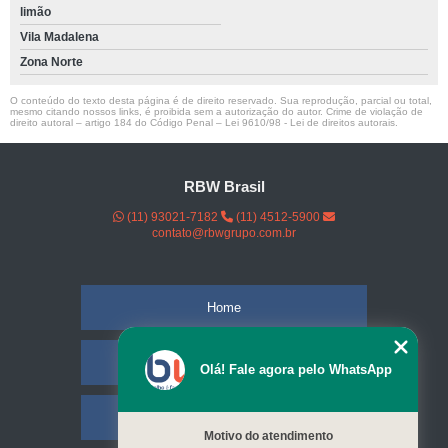
limão
Vila Madalena
Zona Norte
O conteúdo do texto desta página é de direito reservado. Sua reprodução, parcial ou total,
mesmo citando nossos links, é proibida sem a autorização do autor. Crime de violação de
direito autoral – artigo 184 do Código Penal –
Lei 9610/98 - Lei de direitos autorais
.
RBW Brasil
(11) 93021-7182
(11) 4512-5900
contato@rbwgrupo.com.br
Home
Empresa
Olá! Fale agora pelo WhatsApp
Missão
Motivo do atendimento