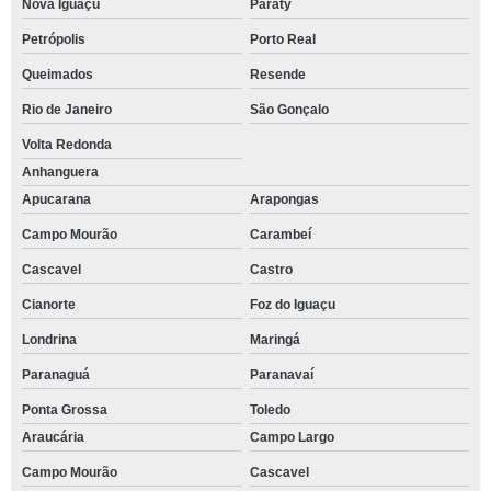
Nova Iguaçu
Paraty
Petrópolis
Porto Real
Queimados
Resende
Rio de Janeiro
São Gonçalo
Volta Redonda
Anhanguera
Apucarana
Arapongas
Campo Mourão
Carambeí
Cascavel
Castro
Cianorte
Foz do Iguaçu
Londrina
Maringá
Paranaguá
Paranavaí
Ponta Grossa
Toledo
Araucária
Campo Largo
Campo Mourão
Cascavel