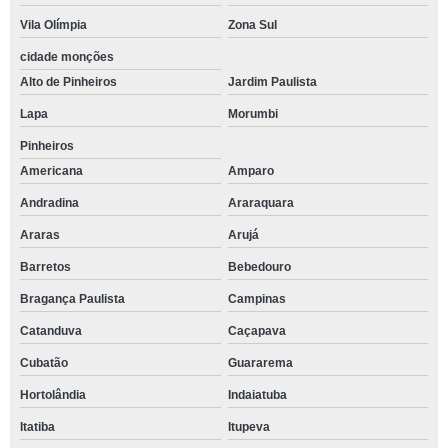
Vila Olímpia
Zona Sul
cidade monções
Alto de Pinheiros
Jardim Paulista
Lapa
Morumbi
Pinheiros
Americana
Amparo
Andradina
Araraquara
Araras
Arujá
Barretos
Bebedouro
Bragança Paulista
Campinas
Catanduva
Caçapava
Cubatão
Guararema
Hortolândia
Indaiatuba
Itatiba
Itupeva