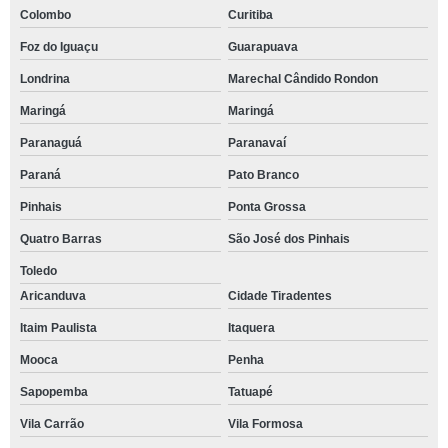
Colombo
Curitiba
Foz do Iguaçu
Guarapuava
Londrina
Marechal Cândido Rondon
Maringá
Maringá
Paranaguá
Paranavaí
Paraná
Pato Branco
Pinhais
Ponta Grossa
Quatro Barras
São José dos Pinhais
Toledo
Aricanduva
Cidade Tiradentes
Itaim Paulista
Itaquera
Mooca
Penha
Sapopemba
Tatuapé
Vila Carrão
Vila Formosa