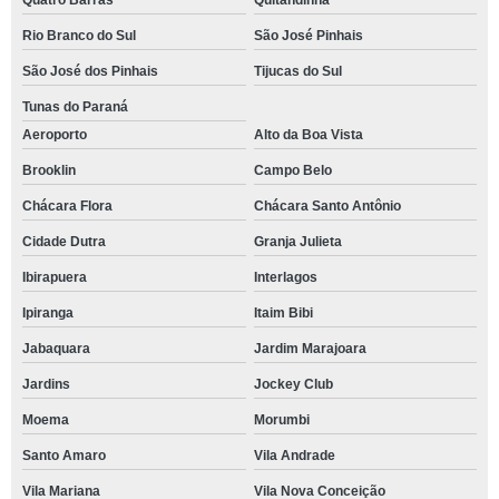
Quatro Barras
Quitandinha
Rio Branco do Sul
São José Pinhais
São José dos Pinhais
Tijucas do Sul
Tunas do Paraná
Aeroporto
Alto da Boa Vista
Brooklin
Campo Belo
Chácara Flora
Chácara Santo Antônio
Cidade Dutra
Granja Julieta
Ibirapuera
Interlagos
Ipiranga
Itaim Bibi
Jabaquara
Jardim Marajoara
Jardins
Jockey Club
Moema
Morumbi
Santo Amaro
Vila Andrade
Vila Mariana
Vila Nova Conceição