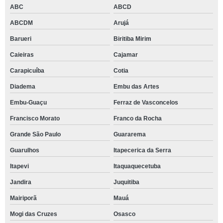
ABC
ABCD
ABCDM
Arujá
Barueri
Biritiba Mirim
Caieiras
Cajamar
Carapicuíba
Cotia
Diadema
Embu das Artes
Embu-Guaçu
Ferraz de Vasconcelos
Francisco Morato
Franco da Rocha
Grande São Paulo
Guararema
Guarulhos
Itapecerica da Serra
Itapevi
Itaquaquecetuba
Jandira
Juquitiba
Mairiporã
Mauá
Mogi das Cruzes
Osasco