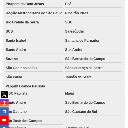
Pirapora do Bom Jesus
Poá
Região Metropolitana de São Paulo
Ribeirão Pires
Rio Grande da Serra
SBC
SCS
Salesópolis
Santa Isabel
Santana de Parnaíba
Santo André
Sto. André
Suzano
São Bernardo do Campo
São Caetano do Sul
São Lourenço da Serra
São Paulo
Taboão da Serra
Vargem Grande Paulista
ABC Paulista
Mauá
Santo André
São Bernardo do Campo
São Caetano
São Caetano do Sul
São José dos Campos