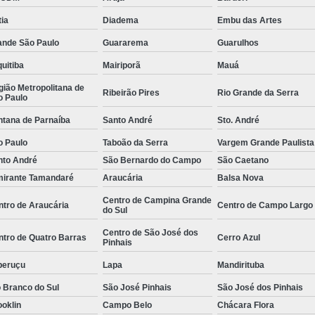
e
Empresa de
ia
Diadema
Embu das Artes
Empresa de
ande São Paulo
Guararema
Guarulhos
 de
Empresa de
uitiba
Mairiporã
Mauá
Empresa Esp
ião Metropolitana de
Ribeirão Pires
Rio Grande da Serra
o Paulo
 de
Empresa Monitoramento 24 H
ntana de Parnaíba
Santo André
Sto. André
e
Empresa de Jardinagem
o Paulo
Taboão da Serra
Vargem Grande Paulista
o de
Empresa d
nto André
São Bernardo do Campo
São Caetano
s
mirante Tamandaré
Araucária
Balsa Nova
Empresa de Pa
o de
Centro de Campina Grande
ntro de Araucária
Centro de Campo Largo
Empresa de Paisagismo Pre
s
do Sul
Empresa E
Centro de São José dos
o de
ntro de Quatro Barras
Cerro Azul
Pinhais
s
Empresa Espec
peruçu
Lapa
Mandirituba
o de
Empresa Jardinagem e Pais
as
 Branco do Sul
São José Pinhais
São José dos Pinhais
Empresa T
oklin
Campo Belo
Chácara Flora
o de