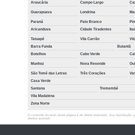
Araucária
Campo Largo
Ca
Guarapuava
Londrina
Ma
Paraná
Pato Branco
Pin
Aricanduva
Cidade Tiradentes
Ita
Tatuapé
Vila Carrão
Vi
Barra Funda
Butantã
Botelhos
Cabo Verde
Ca
Munhoz
Nova Resende
Ou
São Tomé das Letras
Três Corações
Va
Casa Verde
Santana
Tremembé
Vila Madalena
Zona Norte
O conteúdo do texto desta página é de direito reservado. Sua reprodução, pa
direitos autorais
.