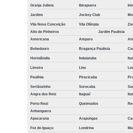
empilhadeiri
Granja Julieta
Ibirapuera
Int
Terceirizaçã
Jardins
Jockey Club
Mo
facilities
Vila Nova Conceição
Vila Olímpia
Zo
Terceirizaçã
Alto de Pinheiros
Jardim Paulista
limpezas
Americana
Amparo
An
Terceirizaçã
movimentaç
Bebedouro
Bragança Paulista
Ca
de cargas
Hortolândia
Indaiatuba
Ita
Terceirizaçã
Limeira
Lins
Lo
serviço
Paulínia
Piracicaba
Pr
Terceirizaç
de mão de o
Sertãozinho
Sorocaba
Su
Angra dos Reis
Itaguaí
Ita
Porto Real
Queimados
Re
Anhanguera
Apucarana
Arapongas
Ca
Foz do Iguaçu
Londrina
Ma