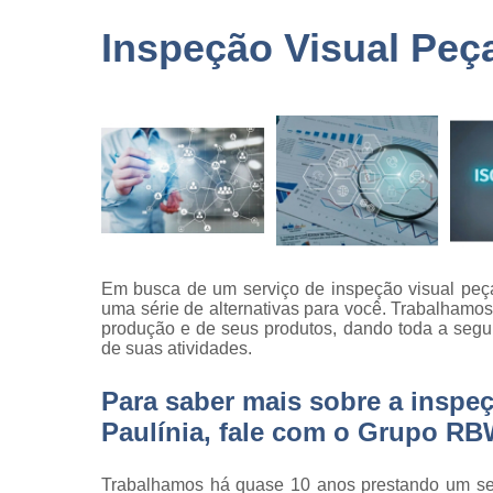
terceirizad
Inspeção Visual Peç
Empresas 
logística
Empresas 
monitorame
Empresas 
paisagism
Empresas 
recrutament
seleção
Em busca de um serviço de inspeção visual peç
Empresas 
uma série de alternativas para você. Trabalhamo
terceirizaç
produção e de seus produtos, dando toda a segu
de suas atividades.
Empresas 
terceirização
limpezas
Para saber mais sobre a inspe
Paulínia, fale com o Grupo R
Empresas
terceirizad
Gestões d
Trabalhamos há quase 10 anos prestando um ser