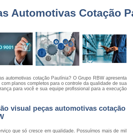
a
Embarque Controlado Sã
as Automotivas Cotação Pa
de
Empresa de Portar
Empresa de Portaria e 
de
nto
Empresa de Portaria São
de
Empresa de Zelado
o
Empresa Portaria e Segu
de
o e
Empresa Terceirizada Porta
Empresa Ad
as automotivas cotação Paulínia? O Grupo RBW apresenta
de
s com planos completos para o controle da qualidade de sua
ão
Empresa Ad
rança para você e sua equipe profissional para a execução
de
Empresa Administr
 de
Empresa de 
ção visual peças automotivas cotação
BW
Empresa de 
as
Empresa de 
e
viço que só cresce em qualidade. Possuímos mais de mil