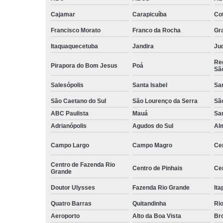
Serviços d
Cajamar
Carapicuíba
Cot
zeladoria
Francisco Morato
Franco da Rocha
Gr
Serviços
terceirizados
Itaquaquecetuba
Jandira
Juq
ajudante
Reg
Pirapora do Bom Jesus
Poá
Sã
Serviços
terceirizados
Salesópolis
Santa Isabel
Sa
conferent
São Caetano do Sul
São Lourenço da Serra
Sã
Terceirizaçã
ABC Paulista
Mauá
Sa
almoxarife
Adrianópolis
Agudos do Sul
Al
Terceirizaçã
cargas e
Campo Largo
Campo Magro
Ce
descarga
Centro de Fazenda Rio
Terceirizaçã
Centro de Pinhais
Ce
Grande
conferente
Doutor Ulysses
Fazenda Rio Grande
Ita
Terceirizaçã
empilhadeir
Quatro Barras
Quitandinha
Rio
Aeroporto
Alto da Boa Vista
Bro
Terceirizaçã