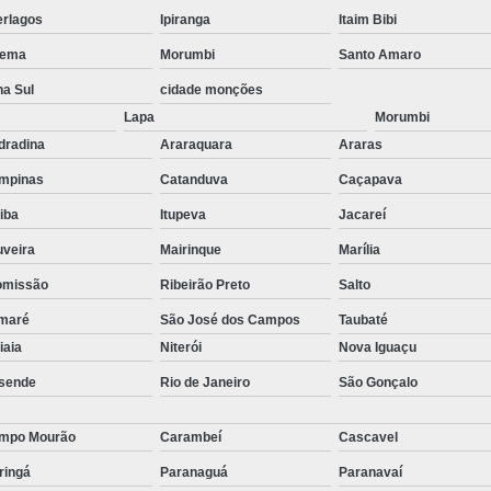
stas
Empresa de Consu
erlagos
Ipiranga
Itaim Bibi
o de
ema
Morumbi
Santo Amaro
Empresa de Recrutamen
na Sul
cidade monções
Empresa de Rec
o de
Lapa
Morumbi
Empresa de Recruta
dradina
Araraquara
Araras
o de
Empresa de Recr
ão
mpinas
Catanduva
Caçapava
Empresa de Recru
tiba
Itupeva
Jacareí
o de
Empresa 
uveira
Mairinque
Marília
Empresa Especia
omissão
Ribeirão Preto
Salto
ões
bra
Empresa Especia
maré
São José dos Campos
Taubaté
tiaia
Niterói
Nova Iguaçu
Empresa Recrutamento
sende
Rio de Janeiro
São Gonçalo
Empresa d
Empresa de 
mpo Mourão
Carambeí
Cascavel
Empresa d
ringá
Paranaguá
Paranavaí