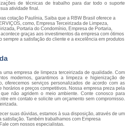
Empresa de Gestão de Cond
lizações de técnicas de trabalho para dar todo o suporte
ua atividade final.
Empresa Especializ
e
as cotação Paulínia, Saiba que a RBW Brasil oferece a
Empresa Especializ
VIÇOS, como, Empresa Terceirizada de Limpeza,
e
rizada, Portaria do Condomínio, Empresa de Portaria,
Empresa Conservação
os
so acontece graças aos investimentos da empresa com ótimos
o sempre a satisfação do cliente e a excelência em produtos
Empresa de C
de
Empresa d
ada
s
Empresa de L
Empresa de Ser
a uma empresa de limpeza terceirizada de qualidade. Com
 de
tos modernos, garantimos a limpeza e higienização de
Empresa de Ser
so, oferecemos serviços personalizados de acordo com as
de horários e preços competitivos. Nossa empresa preza pela
ão
Empresa Terce
cas que não agridem o meio ambiente. Conte conosco para
ntre em contato e solicite um orçamento sem compromisso.
Empresa Tercei
eirizada.
e
os
Empresa Terceirizada d
ecer suas dúvidas, estamos à sua disposição, através de um
a satisfação. Também trabalhamos com Empresa
e
Empresa Terceiriza
Fale com nossos especialistas.
s