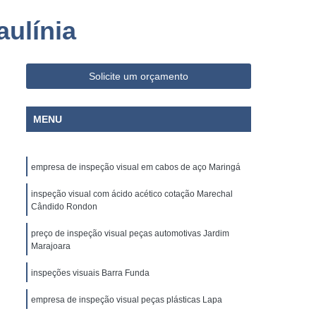
o Paulo
Empresa de Limpeza e Portaria
ulínia
ia
Empresa de Portaria e Limpeza
Segurança
Empresa de Portaria Paraná
Solicite um orçamento
 Paulo
Empresa de Portaria Terceirizada
ria e Portaria
Empresa Portaria
MENU
rança
Empresa Terceirizada de Portaria
ria
Empresa Administradora Condominial
empresa de inspeção visual em cabos de aço Maringá
ministradora de Condomínio
inspeção visual com ácido acético cotação Marechal
ministradora de Condomínios
Cândido Rondon
adora de Condomínios Residenciais
preço de inspeção visual peças automotivas Jardim
Marajoara
Administradora de Condomínio
Administração de Condomínio
inspeções visuais Barra Funda
Administração de Condomínios
empresa de inspeção visual peças plásticas Lapa