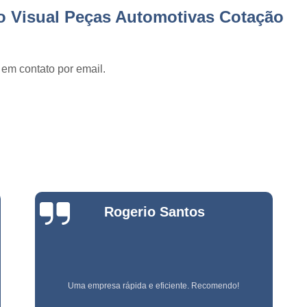
Empresa de Jardinage
e
o Visual Peças Automotivas Cotação
Empresa de Jardin
s
Empresa de Jard
e
s
 em contato por email.
Empresa de Jardinagem em 
e
Empresa de 
Empresa d
e
stas
Empresa d
e
Empresa de Jardinagem Resi
Empresa E
e
Bianca
s
Empresa de Conservação e 
Zanardo
Empresa de Limpeza e Con
e
Empresa de Ser
ão
Empresa de Soluções em Li
Empresa referência em terceirização de mão de obra!
e
Empresa Tercei