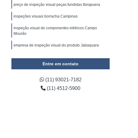
omínio
Empresa de Gestão de Condomínios
preço de inspeção visual peças fundidas Ibirapuera
ada em Administração de Condomínio
inspeções visuais borracha Campinas
ada em Administração de Condomínios
inspeção visual de componentes elétricos Campo
 e Limpeza
Empresa de Conservação
Mourão
onservação e Limpeza Predial
empresa de inspeção visual do produto Jabaquara
e Conservação Terceirizada
inspeção visual em cabos de aço Ponta Grossa
Entre em contato
impeza e Conservação Predial
viços de Conservação e Limpeza
(11) 93021-7182
viços de Limpeza e Conservação
(11) 4512-5900
irizada de Conservação Predial
rizada de Limpeza e Conservação
e Limpeza e Conservação de Condomínios
da de Limpeza e Conservação Predial