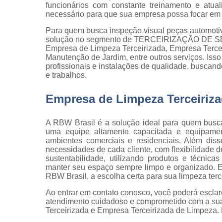
qualidade
funcionários com constante treinamento e atua
necessário para que sua empresa possa focar em s
Inspeção d
Para quem busca inspeção visual peças automotiv
peça
solução no segmento de TERCEIRIZAÇÃO DE SER
Inspeção d
Empresa de Limpeza Terceirizada, Empresa Tercei
recebiment
Manutenção de Jardim, entre outros serviços. Is
profissionais e instalações de qualidade, buscand
Inspeções 
e trabalhos.
qualidade
Empresa de Limpeza Terceiriz
Inspeçõe
visuais
A RBW Brasil é a solução ideal para quem busc
Manutenção
uma equipe altamente capacitada e equipamen
jardins
ambientes comerciais e residenciais. Além dis
necessidades de cada cliente, com flexibilidade 
Movimentaç
sustentabilidade, utilizando produtos e técni
de cargas
manter seu espaço sempre limpo e organizado. E
RBW Brasil, a escolha certa para sua limpeza terc
Portaria d
condomíni
Ao entrar em contato conosco, você poderá esclar
atendimento cuidadoso e comprometido com a su
Serviço d
Terceirizada e Empresa Terceirizada de Limpeza. 
almoxarife