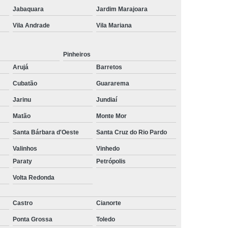
ltoria de Recrutamento e Seleção
Jabaquara
Jardim Marajoara
Vila Andrade
Vila Mariana
to
Empresa de Recrutamento e Seleção
rutamento e Seleção de Pessoas
Pinheiros
mento e Seleção Mais Próximo de Mim
Arujá
Barretos
utamento e Seleção Perto de Mim
Cubatão
Guararema
tamento e Seleção Próximo de Mim
Jarinu
Jundiaí
de Seleção e Recrutamento
Matão
Monte Mor
lista em Recrutamento e Seleção
Santa Bárbara d'Oeste
Santa Cruz do Rio Pardo
lizada em Recrutamento e Seleção
Valinhos
Vinhedo
Paraty
Petrópolis
 e Seleção
Empresa de Terceirização
Volta Redonda
e Terceirização de Limpeza
Terceirização de Mão de Obra
Castro
Cianorte
e Terceirização de Portaria
Ponta Grossa
Toledo