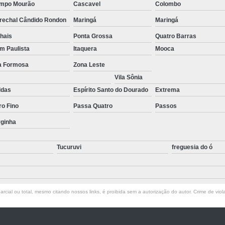
mpo Mourão
Cascavel
Colombo
Empresa de T
rechal Cândido Rondon
Maringá
Maringá
Empresa d
hais
Ponta Grossa
Quatro Barras
Empresa de Terc
im Paulista
Itaquera
Mooca
Empresa de Terceirização P
la Formosa
Zona Leste
Empresa Terceirização
Vila Sônia
ldas
Espírito Santo do Dourado
Extrema
Empresa 
ro Fino
Passa Quatro
Passos
Empresa Tercei
rginha
Empresa de Terce
Empresa de Tercei
Tucuruvi
freguesia do ó
Empresa de Ter
Empresa de Te
rcial ou total, mesmo citando nossos links, é proibida sem a autorização do autor. Crime de viol
Empresa de
Empresa de Ter