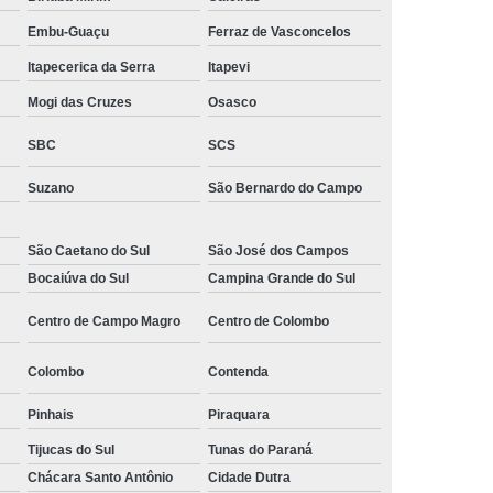
 Monitoramento e Segurança
Embu-Guaçu
Ferraz de Vasconcelos
 Monitoramento Residencial
Itapecerica da Serra
Itapevi
 Segurança e Monitoramento
Mogi das Cruzes
Osasco
ecializada em Monitoramento
SBC
SCS
oras
Empresa Terceirizada de Monitoramento
Suzano
São Bernardo do Campo
 e Paisagismo
Empresa de Paisagismo
e Paisagismo e Jardinagem
São Caetano do Sul
São José dos Campos
Bocaiúva do Sul
Campina Grande do Sul
isagismo e Jardinagem Predial
Centro de Campo Magro
Centro de Colombo
dial
Empresa de Paisagismo Terceirizado
specializada em Paisagismo
Colombo
Contenda
ializada em Paisagismo Predial
Pinhais
Piraquara
agismo
Empresa Paisagismo e Jardinagem
Tijucas do Sul
Tunas do Paraná
erceirizada de Paisagismo
Chácara Santo Antônio
Cidade Dutra