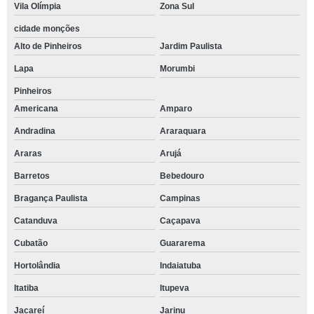
Vila Olímpia
Zona Sul
cidade monções
Alto de Pinheiros
Jardim Paulista
Lapa
Morumbi
Pinheiros
Americana
Amparo
Andradina
Araraquara
Araras
Arujá
Barretos
Bebedouro
Bragança Paulista
Campinas
Catanduva
Caçapava
Cubatão
Guararema
Hortolândia
Indaiatuba
Itatiba
Itupeva
Jacareí
Jarinu