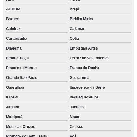
ABCDM
Arujá
Barueri
Biritiba Mirim
Caieiras
Cajamar
Carapicuíba
Cotia
Diadema
Embu das Artes
Embu-Guaçu
Ferraz de Vasconcelos
Francisco Morato
Franco da Rocha
Grande São Paulo
Guararema
Guarulhos
Itapecerica da Serra
Itapevi
Itaquaquecetuba
Jandira
Juquitiba
Mairiporã
Mauá
Mogi das Cruzes
Osasco
Pirapora do Bom Jesus
Poá