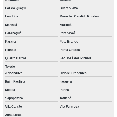
Foz do Iguaçu
Guarapuava
Londrina
Marechal Cândido Rondon
Maringá
Maringá
Paranaguá
Paranavaí
Paraná
Pato Branco
Pinhais
Ponta Grossa
Quatro Barras
São José dos Pinhais
Toledo
Aricanduva
Cidade Tiradentes
Itaim Paulista
Itaquera
Mooca
Penha
Sapopemba
Tatuapé
Vila Carrão
Vila Formosa
Zona Leste