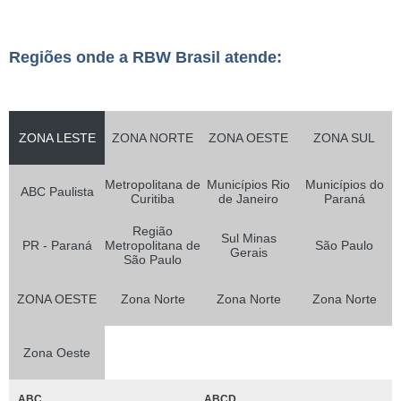
Regiões onde a RBW Brasil atende:
ZONA LESTE
ZONA NORTE
ZONA OESTE
ZONA SUL
Metropolitana de
Municípios Rio
Municípios do
ABC Paulista
Curitiba
de Janeiro
Paraná
Região
Sul Minas
PR - Paraná
Metropolitana de
São Paulo
Gerais
São Paulo
ZONA OESTE
Zona Norte
Zona Norte
Zona Norte
Zona Oeste
ABC
ABCD