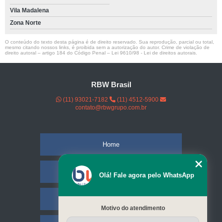
Vila Madalena
Zona Norte
O conteúdo do texto desta página é de direito reservado. Sua reprodução, parcial ou total,
mesmo citando nossos links, é proibida sem a autorização do autor. Crime de violação de
direito autoral – artigo 184 do Código Penal –
Lei 9610/98 - Lei de direitos autorais
.
RBW Brasil
(11) 93021-7182
(11) 4512-5900
contato@rbwgrupo.com.br
Home
Empresa
Olá! Fale agora pelo WhatsApp
Missão
Motivo do atendimento