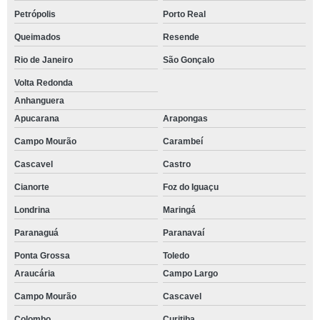
Petrópolis
Porto Real
Queimados
Resende
Rio de Janeiro
São Gonçalo
Volta Redonda
Anhanguera
Apucarana
Arapongas
Campo Mourão
Carambeí
Cascavel
Castro
Cianorte
Foz do Iguaçu
Londrina
Maringá
Paranaguá
Paranavaí
Ponta Grossa
Toledo
Araucária
Campo Largo
Campo Mourão
Cascavel
Colombo
Curitiba