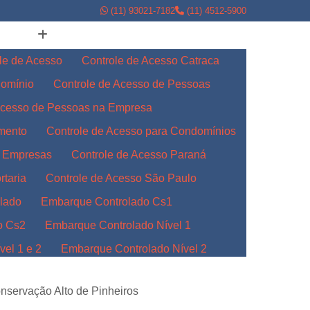
(11) 93021-7182
(11) 4512-5900
le de Acesso
Controle de Acesso Catraca
domínio
Controle de Acesso de Pessoas
Acesso de Pessoas na Empresa
amento
Controle de Acesso para Condomínios
a Empresas
Controle de Acesso Paraná
rtaria
Controle de Acesso São Paulo
lado
Embarque Controlado Cs1
o Cs2
Embarque Controlado Nível 1
el 1 e 2
Embarque Controlado Nível 2
l 3
Embarque Controlado para Empresas
nservação Alto de Pinheiros
Indústrias
Embarque Controlado Paraná