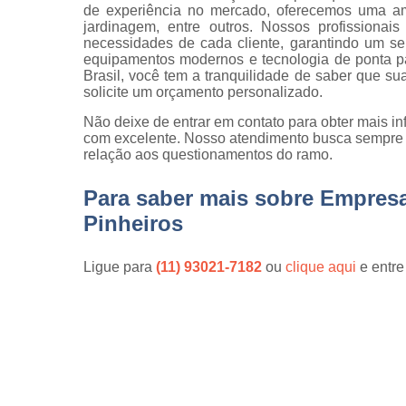
de experiência no mercado, oferecemos uma amp
Serviço d
jardinagem, entre outros. Nossos profissionai
cargas e
necessidades de cada cliente, garantindo um se
descarga
equipamentos modernos e tecnologia de ponta p
Serviço d
Brasil, você tem a tranquilidade de saber que 
conferente
solicite um orçamento personalizado.
Serviço d
Não deixe de entrar em contato para obter mais i
copeiras
com excelente. Nosso atendimento busca sempre 
relação aos questionamentos do ramo.
Serviço d
empilhadeiri
Para saber mais sobre Empres
Serviço d
Pinheiros
limpeza
Serviço d
Ligue para
(11) 93021-7182
ou
clique aqui
e entre
limpeza pó
obra
Serviço d
movimentaç
de cargas
Serviço d
portaria