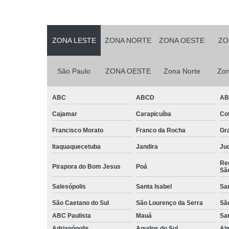
Serviços d
zeladoria
Serviços
ZONA LESTE
ZONA NORTE
ZONA OESTE
ZO
terceirizados
ajudante
São Paulo
ZONA OESTE
Zona Norte
Zon
Serviços
terceirizados
conferent
ABC
ABCD
A
Terceirizaçã
Cajamar
Carapicuíba
Cot
almoxarife
Francisco Morato
Franco da Rocha
Gr
Terceirizaçã
cargas e
Itaquaquecetuba
Jandira
Juq
descarga
Reg
Pirapora do Bom Jesus
Poá
Terceirizaçã
Sã
conferente
Salesópolis
Santa Isabel
Sa
Terceirizaçã
São Caetano do Sul
São Lourenço da Serra
Sã
empilhadeir
ABC Paulista
Mauá
Sa
Terceirizaçã
Adrianópolis
Agudos do Sul
Al