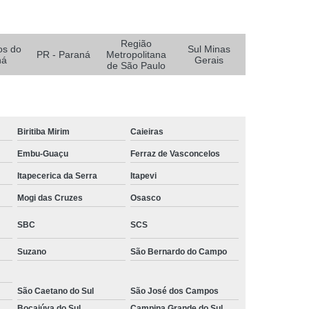
 Monitoramento e Segurança
 Monitoramento Residencial
Região
os do
Sul Minas
PR - Paraná
Metropolitana
ná
Gerais
 Segurança e Monitoramento
de São Paulo
ecializada em Monitoramento
oras
Empresa Terceirizada de Monitoramento
Biritiba Mirim
Caieiras
 e Paisagismo
Empresa de Paisagismo
Embu-Guaçu
Ferraz de Vasconcelos
e Paisagismo e Jardinagem
Itapecerica da Serra
Itapevi
isagismo e Jardinagem Predial
Mogi das Cruzes
Osasco
dial
Empresa de Paisagismo Terceirizado
SBC
SCS
specializada em Paisagismo
ializada em Paisagismo Predial
Suzano
São Bernardo do Campo
agismo
Empresa Paisagismo e Jardinagem
São Caetano do Sul
São José dos Campos
erceirizada de Paisagismo
Bocaiúva do Sul
Campina Grande do Sul