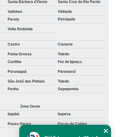
Santa Bárbara d'Oeste
Santa Cruz do Rio Pardo
erceirização de Recepcionista
Valinhos
Vinhedo
e Terceirização de Serviços
Paraty
Petrópolis
eirização de Serviços de Limpeza
Volta Redonda
araná
Empresa de Terceirização São Paulo
Castro
Cianorte
Empresa Terceirização de Mão de Obra
Ponta Grossa
Toledo
Terceirização de Serviços
Curitiba
Foz do Iguaçu
rização de Serviços de Qualidade
Paranaguá
Paranavaí
irização de Limpeza e Conservação
São José dos Pinhais
Toledo
rização de Limpeza em Condomínios
Penha
Sapopemba
ceirização de Limpeza Industrial
Zona Oeste
rceirização de Limpeza Predial
Itajubá
Itapeva
 Terceirização de Limpezas
Pouso Alegre
Poços de Caldas
ceirização de Portaria e Limpeza