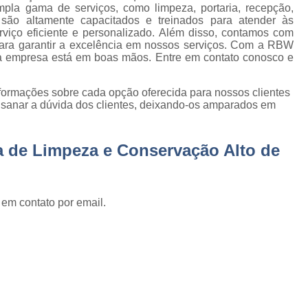
Empresa de Jardinage
la gama de serviços, como limpeza, portaria, recepção,
e
s são altamente capacitados e treinados para atender às
Empresa de Jardin
rviço eficiente e personalizado. Além disso, contamos com
s
ara garantir a excelência em nossos serviços. Com a RBW
Empresa de Jard
e
sua empresa está em boas mãos. Entre em contato conosco e
s
Empresa de Jardinagem em 
e
nformações sobre cada opção oferecida para nossos clientes
Empresa de 
sanar a dúvida dos clientes, deixando-os amparados em
Empresa d
e
stas
Empresa d
a de Limpeza e Conservação Alto de
e
Empresa de Jardinagem Resi
Empresa E
e
 em contato por email.
s
Empresa de Conservação e 
Empresa de Limpeza e Con
e
Empresa de Ser
ão
Empresa de Soluções em Li
e
Empresa Tercei