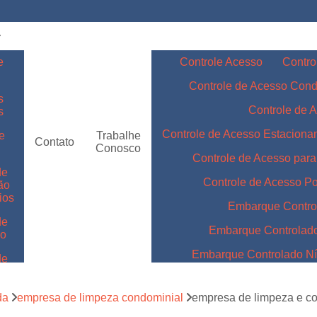
e
Controle Acesso
Contro
Controle de Acesso Con
s
Controle de 
s
Controle de Acesso Estacion
e
Trabalhe
Contato
Conosco
Controle de Acesso par
de
Controle de Acesso Po
ão
ios
Embarque Contro
de
Embarque Controlad
ão
Embarque Controlado Nív
de
m
Embarque Controlado Níve
de
da
empresa de limpeza condominial
empresa de limpeza e co
Embarque Controlado para 