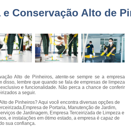
a
Embarque Controlado Sã
e Conservação Alto de Pi
de
Empresa de Portar
Empresa de Portaria e 
de
nto
Empresa de Portaria São
de
Empresa de Zelado
o
Empresa Portaria e Segu
de
o e
Empresa Terceirizada Porta
Empresa Ad
ação Alto de Pinheiros, atente-se sempre se a empresa
de
m disso, lembre que quando se fala de empresas de limpeza
ão
Empresa Ad
 exclusivo e funcionalidade. Não perca a chance de conferir
irizados a seguir.
de
Empresa Administr
 de
lto de Pinheiros? Aqui você encontra diversas opções de
Empresa de 
rceirizada,Empresa de Portaria, Manutenção de Jardim,
 Serviços de Jardinagem, Empresa Terceirizada de Limpeza e
Empresa de 
s, e instalações em ótimo estado, a empresa é capaz de
as
do sua confiança.
Empresa de 
e