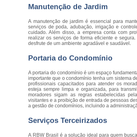
qualidade
Manutenção de Jardim
Inspeção d
peça
A manutenção de jardim é essencial para mante
serviços de poda, adubação, irrigação e contro
Inspeção d
cuidado. Além disso, a empresa conta com prof
recebiment
realizar os serviços de forma eficiente e segur
desfrute de um ambiente agradável e saudável.
Inspeções 
qualidade
Portaria do Condomínio
Inspeçõe
visuais
A portaria do condomínio é um espaço fundamenta
Manutenção
importante que o condomínio tenha um sistema de
jardins
profissionais capacitados para atender os morad
esteja sempre limpa e organizada, para transm
Movimentaç
moradores sigam as regras estabelecidas pela
de cargas
visitantes e a proibição de entrada de pessoas d
a gestão de condomínios, incluindo a administraçã
Portaria d
condomíni
Serviços Terceirizados
Serviço d
almoxarife
A RBW Brasil é a solução ideal para quem busca