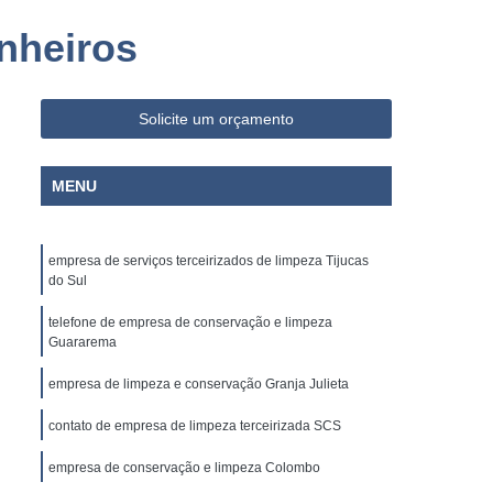
o Paulo
Empresa de Limpeza e Portaria
nheiros
ia
Empresa de Portaria e Limpeza
Segurança
Empresa de Portaria Paraná
Solicite um orçamento
 Paulo
Empresa de Portaria Terceirizada
ria e Portaria
Empresa Portaria
MENU
rança
Empresa Terceirizada de Portaria
ria
Empresa Administradora Condominial
empresa de serviços terceirizados de limpeza Tijucas
ministradora de Condomínio
do Sul
ministradora de Condomínios
telefone de empresa de conservação e limpeza
Guararema
adora de Condomínios Residenciais
empresa de limpeza e conservação Granja Julieta
Administradora de Condomínio
Administração de Condomínio
contato de empresa de limpeza terceirizada SCS
Administração de Condomínios
empresa de conservação e limpeza Colombo