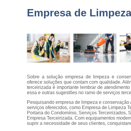
terceirizad
Empresa de Limpeza 
Empresas 
logística
Empresas 
monitorame
Empresas 
paisagism
Empresas 
recrutament
seleção
Sobre a solução empresa de limpeza e conserv
Empresas 
oferece soluções que contam com qualidade. Alé
terceirizaç
terceirizada é importante lembrar de atendimento
essa e outras sugestões no ramo de serviços terce
Empresas 
terceirização
Pesquisando empresa de limpeza e conservação A
limpezas
serviços oferecidos, como Empresa de Limpeza Te
Portaria do Condomínio, Serviços Terceirizados,
Empresas
Empresa Terceirizada. Com equipamentos moderno
terceirizad
suprir a necessidade de seus clientes, conquistan
Gestões d