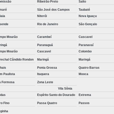
omissão
Ribeirão Preto
Salto
Empresa de T
maré
São José dos Campos
Taubaté
Empresa d
tiaia
Niterói
Nova Iguaçu
Empresa de Terc
sende
Rio de Janeiro
São Gonçalo
Empresa de Terceirização P
mpo Mourão
Carambeí
Cascavel
Empresa Terceirização
ringá
Paranaguá
Paranavaí
Empresa 
mpo Mourão
Cascavel
Colombo
Empresa Tercei
rechal Cândido Rondon
Maringá
Maringá
Empresa de Terce
hais
Ponta Grossa
Quatro Barras
Empresa de Tercei
im Paulista
Itaquera
Mooca
Empresa de Ter
la Formosa
Zona Leste
Vila Sônia
Empresa de Te
ldas
Espírito Santo do Dourado
Extrema
Empresa de
ro Fino
Passa Quatro
Passos
Empresa de Ter
rginha