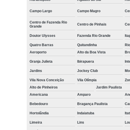
empilhadeiri
Campo Largo
Campo Magro
Ce
Terceirizaçã
facilities
Centro de Fazenda Rio
Centro de Pinhais
Ce
Grande
Terceirizaçã
limpezas
Doutor Ulysses
Fazenda Rio Grande
Ita
Terceirizaçã
Quatro Barras
Quitandinha
Rio
movimentaç
Aeroporto
Alto da Boa Vista
Bro
de cargas
Granja Julieta
Ibirapuera
Int
Terceirizaçã
serviço
Jardins
Jockey Club
Mo
Terceirizaç
Vila Nova Conceição
Vila Olímpia
Zo
de mão de o
Alto de Pinheiros
Jardim Paulista
Americana
Amparo
An
Bebedouro
Bragança Paulista
Ca
Hortolândia
Indaiatuba
Ita
Limeira
Lins
Lo