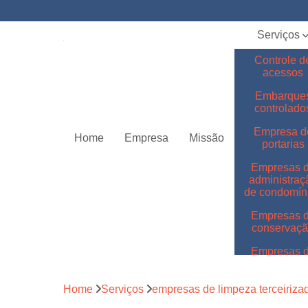
Serviços
Controle d
acessos
Embarque
controlado
Empresa d
Home
Empresa
Missão
portarias
Empresas 
administraç
de condomín
Empresas 
conservaç
Empresas 
jardinage
Empresas 
Home
Serviços
empresas de limpeza terceiriza
limpeza