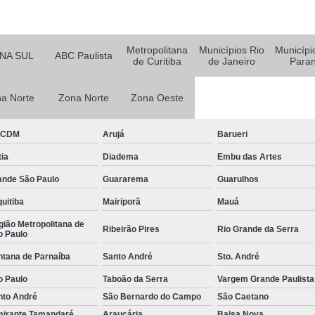
e
Empresa de
Empresa de
Metropolitana
Municípios Rio
Municípi
NA SUL
ABC Paulista
de Curitiba
de Janeiro
Para
 de
Empresa de
Empresa Esp
a Norte
Zona Norte
Zona Oeste
 de
Empresa Monitoramento 24 H
e
BCDM
Arujá
Barueri
Empresa de Jardinagem
o de
ia
Diadema
Embu das Artes
Empresa d
s
ande São Paulo
Guararema
Guarulhos
Empresa de Pa
o de
uitiba
Mairiporã
Mauá
Empresa de Paisagismo Pre
s
ião Metropolitana de
Ribeirão Pires
Rio Grande da Serra
Empresa E
o de
o Paulo
s
Empresa Espec
ntana de Parnaíba
Santo André
Sto. André
o de
Empresa Jardinagem e Pais
o Paulo
Taboão da Serra
Vargem Grande Paulista
as
nto André
São Bernardo do Campo
São Caetano
Empresa T
o de
mirante Tamandaré
Araucária
Balsa Nova