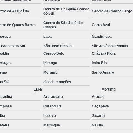
stas
Empresa de Consu
Centro de Campina Grande
ntro de Araucária
Centro de Campo Largo
o de
do Sul
Empresa de Recrutamen
Centro de São José dos
ntro de Quatro Barras
Cerro Azul
Empresa de Rec
Pinhais
o de
Empresa de Recruta
peruçu
Lapa
Mandirituba
o de
Empresa de Recr
 Branco do Sul
São José Pinhais
São José dos Pinhais
ão
oklin
Campo Belo
Chácara Flora
Empresa de Recru
erlagos
Ipiranga
Itaim Bibi
o de
Empresa 
ema
Morumbi
Santo Amaro
Empresa Especia
ões
na Sul
cidade monções
bra
Empresa Especia
Lapa
Morumbi
Empresa Recrutamento
dradina
Araraquara
Araras
Empresa d
mpinas
Catanduva
Caçapava
tiba
Itupeva
Jacareí
Empresa de 
uveira
Mairinque
Marília
Empresa d