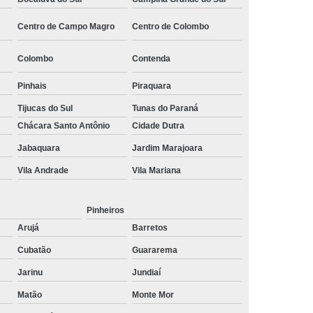
ltoria de Recrutamento e Seleção
Centro de Campo Magro
Centro de Colombo
to
Empresa de Recrutamento e Seleção
Colombo
Contenda
rutamento e Seleção de Pessoas
mento e Seleção Mais Próximo de Mim
Pinhais
Piraquara
utamento e Seleção Perto de Mim
Tijucas do Sul
Tunas do Paraná
Chácara Santo Antônio
Cidade Dutra
tamento e Seleção Próximo de Mim
Jabaquara
Jardim Marajoara
de Seleção e Recrutamento
Vila Andrade
Vila Mariana
lista em Recrutamento e Seleção
lizada em Recrutamento e Seleção
Pinheiros
 e Seleção
Empresa de Terceirização
Arujá
Barretos
e Terceirização de Limpeza
Cubatão
Guararema
Jarinu
Jundiaí
Terceirização de Mão de Obra
Matão
Monte Mor
e Terceirização de Portaria