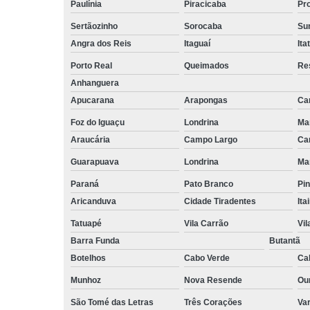
Paulínia
Piracicaba
Pr
Sertãozinho
Sorocaba
Su
Angra dos Reis
Itaguaí
Ita
Porto Real
Queimados
Re
Anhanguera
Apucarana
Arapongas
Ca
Foz do Iguaçu
Londrina
Ma
Araucária
Campo Largo
Ca
Guarapuava
Londrina
Ma
Paraná
Pato Branco
Pin
Aricanduva
Cidade Tiradentes
Ita
Tatuapé
Vila Carrão
Vi
Barra Funda
Butantã
Botelhos
Cabo Verde
Ca
Munhoz
Nova Resende
Ou
São Tomé das Letras
Três Corações
Va