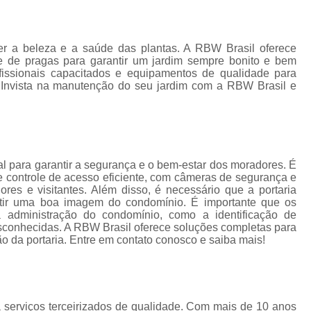
Empresa de Gestão de Cond
Empresa Especializ
e
r a beleza e a saúde das plantas. A RBW Brasil oferece
Empresa Especializ
le de pragas para garantir um jardim sempre bonito e bem
e
issionais capacitados e equipamentos de qualidade para
Empresa Conservação
os
a. Invista na manutenção do seu jardim com a RBW Brasil e
Empresa de C
de
Empresa d
s
Empresa de L
l para garantir a segurança e o bem-estar dos moradores. É
Empresa de Ser
 de
 controle de acesso eficiente, com câmeras de segurança e
ores e visitantes. Além disso, é necessário que a portaria
Empresa de Ser
itir uma boa imagem do condomínio. É importante que os
ão
 administração do condomínio, como a identificação de
Empresa Terce
esconhecidas. A RBW Brasil oferece soluções completas para
o da portaria. Entre em contato conosco e saiba mais!
Empresa Tercei
e
os
Empresa Terceirizada d
e
Empresa Terceiriza
s
 serviços terceirizados de qualidade. Com mais de 10 anos