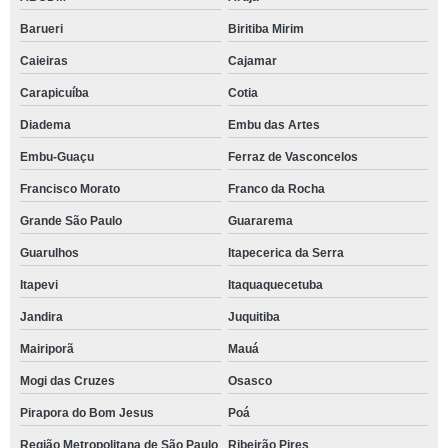
Barueri
Biritiba Mirim
Caieiras
Cajamar
Carapicuíba
Cotia
Diadema
Embu das Artes
Embu-Guaçu
Ferraz de Vasconcelos
Francisco Morato
Franco da Rocha
Grande São Paulo
Guararema
Guarulhos
Itapecerica da Serra
Itapevi
Itaquaquecetuba
Jandira
Juquitiba
Mairiporã
Mauá
Mogi das Cruzes
Osasco
Pirapora do Bom Jesus
Poá
Região Metropolitana de São Paulo
Ribeirão Pires