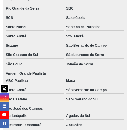
Rio Grande da Serra
SBC
SCS
Salesópolis
Santa Isabel
Santana de Parnaíba
Santo André
Sto. André
Suzano
São Bernardo do Campo
São Caetano do Sul
São Lourenço da Serra
São Paulo
Taboão da Serra
Vargem Grande Paulista
ABC Paulista
Mauá
Santo André
São Bernardo do Campo
São Caetano
São Caetano do Sul
São José dos Campos
Adrianópolis
Agudos do Sul
Almirante Tamandaré
Araucária