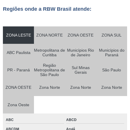
Regiões onde a RBW Brasil atende:
ZONA LESTE
ZONA NORTE
ZONA OESTE
ZONA SUL
Metropolitana de
Municípios Rio
Municípios do
ABC Paulista
Curitiba
de Janeiro
Paraná
Região
Sul Minas
PR - Paraná
Metropolitana de
São Paulo
Gerais
São Paulo
ZONA OESTE
Zona Norte
Zona Norte
Zona Norte
Zona Oeste
ABC
ABCD
ABCDM
Arujá