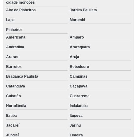
cidade monções
Alto de Pinheiros
Jardim Paulista
Lapa
Morumbi
Pinheiros
Americana
Amparo
Andradina
Araraquara
Araras
Arujá
Barretos
Bebedouro
Bragança Paulista
Campinas
Catanduva
Caçapava
Cubatão
Guararema
Hortolândia
Indaiatuba
Itatiba
Itupeva
Jacareí
Jarinu
Jundiaí
Limeira