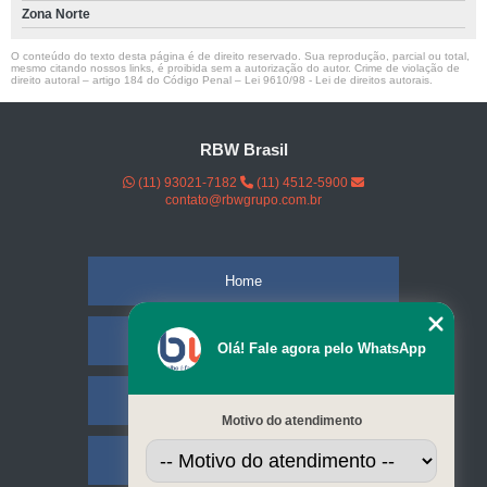
Zona Norte
O conteúdo do texto desta página é de direito reservado. Sua reprodução, parcial ou total,
mesmo citando nossos links, é proibida sem a autorização do autor. Crime de violação de
direito autoral – artigo 184 do Código Penal –
Lei 9610/98 - Lei de direitos autorais
.
RBW Brasil
(11) 93021-7182
(11) 4512-5900
contato@rbwgrupo.com.br
Home
Empresa
Olá! Fale agora pelo WhatsApp
Missão
Motivo do atendimento
Serviços