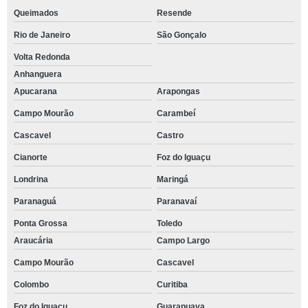
Queimados
Resende
Rio de Janeiro
São Gonçalo
Volta Redonda
Anhanguera
Apucarana
Arapongas
Campo Mourão
Carambeí
Cascavel
Castro
Cianorte
Foz do Iguaçu
Londrina
Maringá
Paranaguá
Paranavaí
Ponta Grossa
Toledo
Araucária
Campo Largo
Campo Mourão
Cascavel
Colombo
Curitiba
Foz do Iguaçu
Guarapuava