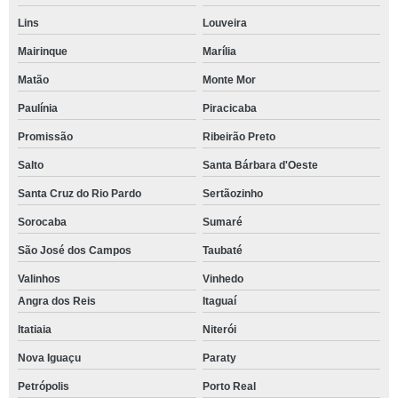
Lins
Louveira
Mairinque
Marília
Matão
Monte Mor
Paulínia
Piracicaba
Promissão
Ribeirão Preto
Salto
Santa Bárbara d'Oeste
Santa Cruz do Rio Pardo
Sertãozinho
Sorocaba
Sumaré
São José dos Campos
Taubaté
Valinhos
Vinhedo
Angra dos Reis
Itaguaí
Itatiaia
Niterói
Nova Iguaçu
Paraty
Petrópolis
Porto Real