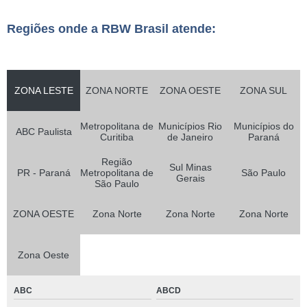
Regiões onde a RBW Brasil atende:
ZONA LESTE
ZONA NORTE
ZONA OESTE
ZONA SUL
Metropolitana de
Municípios Rio
Municípios do
ABC Paulista
Curitiba
de Janeiro
Paraná
Região
Sul Minas
PR - Paraná
Metropolitana de
São Paulo
Gerais
São Paulo
ZONA OESTE
Zona Norte
Zona Norte
Zona Norte
Zona Oeste
ABC
ABCD