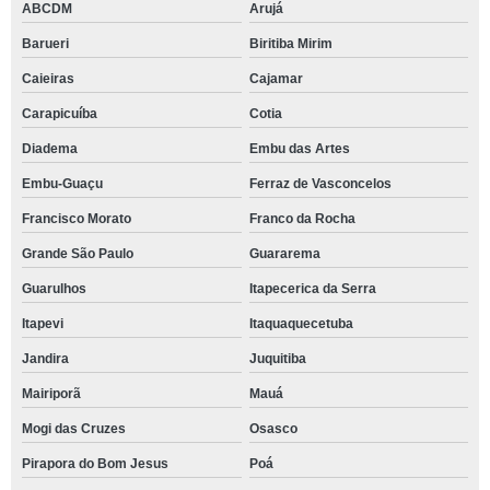
ABCDM
Arujá
Barueri
Biritiba Mirim
Caieiras
Cajamar
Carapicuíba
Cotia
Diadema
Embu das Artes
Embu-Guaçu
Ferraz de Vasconcelos
Francisco Morato
Franco da Rocha
Grande São Paulo
Guararema
Guarulhos
Itapecerica da Serra
Itapevi
Itaquaquecetuba
Jandira
Juquitiba
Mairiporã
Mauá
Mogi das Cruzes
Osasco
Pirapora do Bom Jesus
Poá