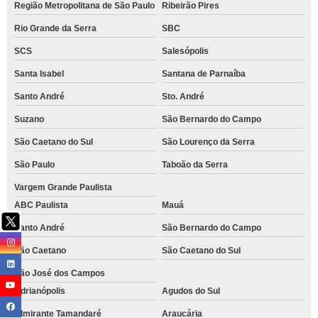
Região Metropolitana de São Paulo
Ribeirão Pires
Rio Grande da Serra
SBC
SCS
Salesópolis
Santa Isabel
Santana de Parnaíba
Santo André
Sto. André
Suzano
São Bernardo do Campo
São Caetano do Sul
São Lourenço da Serra
São Paulo
Taboão da Serra
Vargem Grande Paulista
ABC Paulista
Mauá
Santo André
São Bernardo do Campo
São Caetano
São Caetano do Sul
São José dos Campos
Adrianópolis
Agudos do Sul
Almirante Tamandaré
Araucária