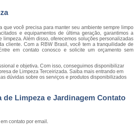
Empresa de Gestão de Cond
eza
Empresa Especializ
e
Empresa Especializ
za que você precisa para manter seu ambiente sempre limpo
e
acitados e equipamentos de última geração, garantimos a
Empresa Conservação
os
de limpeza. Além disso, oferecemos soluções personalizadas
da cliente. Com a RBW Brasil, você tem a tranquilidade de
Empresa de C
de
ntre em contato conosco e solicite um orçamento sem
Empresa d
s
ional e objetiva. Com isso, conseguimos disponibilizar
Empresa de L
presa de Limpeza Terceirizada. Saiba mais entrando em
Empresa de Ser
s dúvidas sobre os serviços e produtos disponibilizados
 de
Empresa de Ser
ão
a de Limpeza e Jardinagem Contato
Empresa Terce
Empresa Tercei
e
os
Empresa Terceirizada d
 em contato por email.
e
Empresa Terceiriza
s