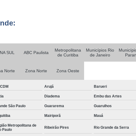
Empresa Ter
o
Empresa Terceirizada em
ende:
e
Empresa Terceirizada para 
ão
Empresa de Logística Hospit
e
m
Metropolitana
Municípios Rio
Municípi
Empresa de Logística Terc
NA SUL
ABC Paulista
de Curitiba
de Janeiro
Para
e
Empresa de Transpor
o
a Norte
Zona Norte
Zona Oeste
Empresa Logística e Almo
e
o
Empresa Logística 
BCDM
Arujá
Barueri
Empresa Logística São Pa
e
ia
Diadema
Embu das Artes
nto
Empresa de Monitoramen
ande São Paulo
Guararema
Guarulhos
e
Empresa d
m
uitiba
Mairiporã
Mauá
Empresa de
ião Metropolitana de
e
Ribeirão Pires
Rio Grande da Serra
o Paulo
o
Empresa de