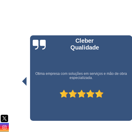
Serviço d
cargas e
descarga
Serviço d
conferente
Serviço d
Rogerio Santos
copeiras
Serviço d
empilhadeiri
Serviço d
e obra
limpeza
Uma empresa rápida e eficiente. Recomendo!
Serviço d
limpeza pó
obra
Serviço d
movimentaç
de cargas
Serviço d
portaria