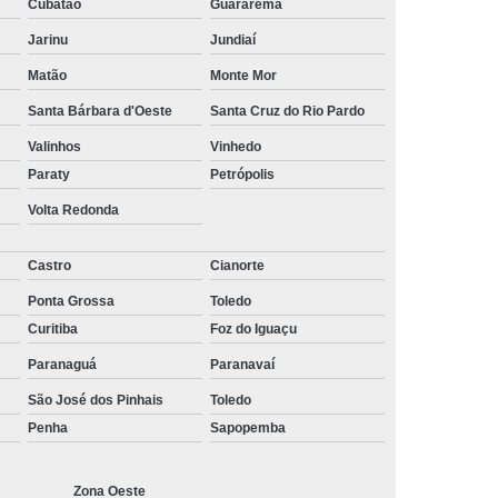
Cubatão
Guararema
ltoria de Recrutamento e Seleção
Jarinu
Jundiaí
to
Empresa de Recrutamento e Seleção
Matão
Monte Mor
rutamento e Seleção de Pessoas
Santa Bárbara d'Oeste
Santa Cruz do Rio Pardo
mento e Seleção Mais Próximo de Mim
Valinhos
Vinhedo
utamento e Seleção Perto de Mim
Paraty
Petrópolis
tamento e Seleção Próximo de Mim
Volta Redonda
de Seleção e Recrutamento
Castro
Cianorte
lista em Recrutamento e Seleção
Ponta Grossa
Toledo
lizada em Recrutamento e Seleção
Curitiba
Foz do Iguaçu
 e Seleção
Empresa de Terceirização
Paranaguá
Paranavaí
e Terceirização de Limpeza
São José dos Pinhais
Toledo
Penha
Sapopemba
Terceirização de Mão de Obra
e Terceirização de Portaria
Zona Oeste