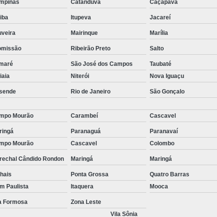
mpinas
Catanduva
Caçapava
stas
Empresa de Consu
tiba
Itupeva
Jacareí
o de
Empresa de Recrutamen
uveira
Mairinque
Marília
Empresa de Rec
o de
omissão
Ribeirão Preto
Salto
Empresa de Recruta
maré
São José dos Campos
Taubaté
o de
Empresa de Recr
tiaia
Niterói
Nova Iguaçu
ão
Empresa de Recru
sende
Rio de Janeiro
São Gonçalo
o de
Empresa 
mpo Mourão
Carambeí
Cascavel
Empresa Especia
ões
ringá
Paranaguá
Paranavaí
bra
Empresa Especia
mpo Mourão
Cascavel
Colombo
Empresa Recrutamento
rechal Cândido Rondon
Maringá
Maringá
Empresa d
hais
Ponta Grossa
Quatro Barras
im Paulista
Itaquera
Mooca
Empresa de 
la Formosa
Zona Leste
Empresa d
Vila Sônia