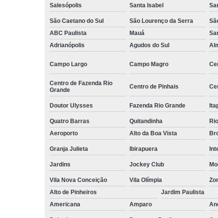
Salesópolis
Santa Isabel
Sa
Serviços d
zeladoria
São Caetano do Sul
São Lourenço da Serra
Sã
ABC Paulista
Mauá
Sa
Serviços
terceirizados
Adrianópolis
Agudos do Sul
Al
ajudante
Campo Largo
Campo Magro
Ce
Serviços
terceirizados
Centro de Fazenda Rio
conferent
Centro de Pinhais
Ce
Grande
Terceirizaçã
Doutor Ulysses
Fazenda Rio Grande
Ita
almoxarife
Quatro Barras
Quitandinha
Rio
Terceirizaçã
Aeroporto
Alto da Boa Vista
Bro
cargas e
descarga
Granja Julieta
Ibirapuera
Int
Terceirizaçã
Jardins
Jockey Club
Mo
conferente
Vila Nova Conceição
Vila Olímpia
Zo
Terceirizaçã
Alto de Pinheiros
Jardim Paulista
empilhadeir
Americana
Amparo
An
Terceirizaçã