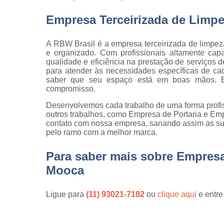
qualidade
Empresa Terceirizada de Limp
Inspeção d
peça
A RBW Brasil é a empresa terceirizada de limpe
Inspeção d
e organizado. Com profissionais altamente cap
recebiment
qualidade e eficiência na prestação de serviços 
para atender às necessidades específicas de ca
Inspeções 
saber que seu espaço está em boas mãos. E
qualidade
compromisso.
Inspeçõe
Desenvolvemos cada trabalho de uma forma profiss
visuais
outros trabalhos, como Empresa de Portaria e Em
contato com nossa empresa, sanando assim as sua
Manutenção
pelo ramo com a melhor marca.
jardins
Movimentaç
Para saber mais sobre Empres
de cargas
Mooca
Portaria d
condomíni
Ligue para
(11) 93021-7182
ou
clique aqui
e entre
Serviço d
almoxarife