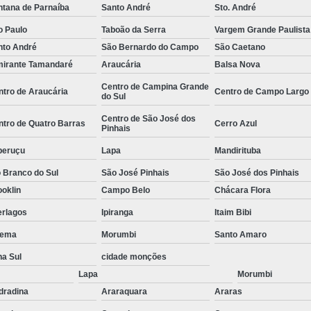
ntana de Parnaíba
Santo André
Sto. André
e
Empresa de
o Paulo
Taboão da Serra
Vargem Grande Paulista
Empresa de
nto André
São Bernardo do Campo
São Caetano
 de
Empresa de
mirante Tamandaré
Araucária
Balsa Nova
Empresa Esp
Centro de Campina Grande
ntro de Araucária
Centro de Campo Largo
do Sul
 de
Empresa Monitoramento 24 H
Centro de São José dos
e
ntro de Quatro Barras
Cerro Azul
Pinhais
Empresa de Jardinagem
o de
peruçu
Lapa
Mandirituba
Empresa d
s
 Branco do Sul
São José Pinhais
São José dos Pinhais
Empresa de Pa
o de
oklin
Campo Belo
Chácara Flora
Empresa de Paisagismo Pre
s
erlagos
Ipiranga
Itaim Bibi
Empresa E
o de
ema
Morumbi
Santo Amaro
s
Empresa Espec
na Sul
cidade monções
o de
Lapa
Morumbi
Empresa Jardinagem e Pais
as
dradina
Araraquara
Araras
Empresa T
o de