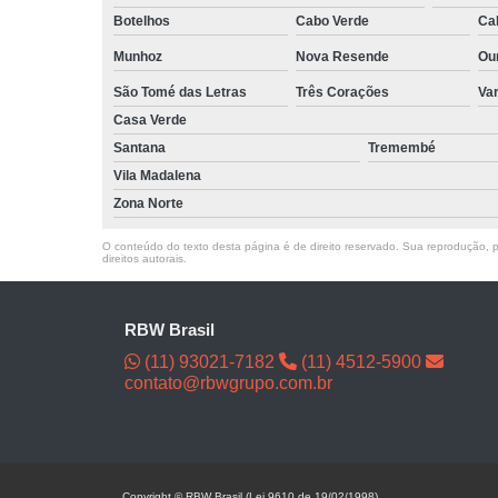
Botelhos
Cabo Verde
Ca
Munhoz
Nova Resende
Ou
São Tomé das Letras
Três Corações
Va
Casa Verde
Santana
Tremembé
Vila Madalena
Zona Norte
O conteúdo do texto desta página é de direito reservado. Sua reprodução, pa
direitos autorais
.
RBW Brasil
(11) 93021-7182
(11) 4512-5900
contato@rbwgrupo.com.br
Copyright © RBW Brasil (Lei 9610 de 19/02/1998)