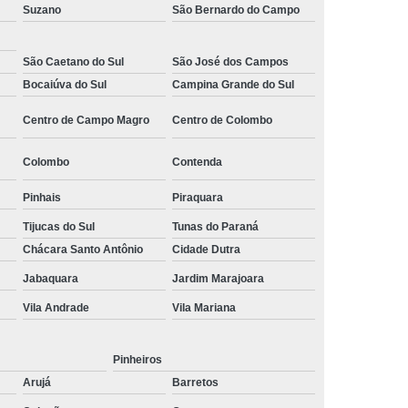
Suzano
São Bernardo do Campo
 Monitoramento e Segurança
 Monitoramento Residencial
São Caetano do Sul
São José dos Campos
 Segurança e Monitoramento
Bocaiúva do Sul
Campina Grande do Sul
ecializada em Monitoramento
Centro de Campo Magro
Centro de Colombo
oras
Empresa Terceirizada de Monitoramento
Colombo
Contenda
 e Paisagismo
Empresa de Paisagismo
Pinhais
Piraquara
e Paisagismo e Jardinagem
Tijucas do Sul
Tunas do Paraná
isagismo e Jardinagem Predial
Chácara Santo Antônio
Cidade Dutra
dial
Empresa de Paisagismo Terceirizado
Jabaquara
Jardim Marajoara
specializada em Paisagismo
Vila Andrade
Vila Mariana
ializada em Paisagismo Predial
Pinheiros
agismo
Empresa Paisagismo e Jardinagem
Arujá
Barretos
erceirizada de Paisagismo