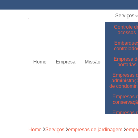
Serviços
Controle d
acessos
Embarque
controlado
Empresa d
Home
Empresa
Missão
portarias
Empresas 
administraç
de condomín
Empresas 
conservaç
Empresas 
jardinage
Empresas 
Home
Serviços
empresas de jardinagem
empre
limpeza