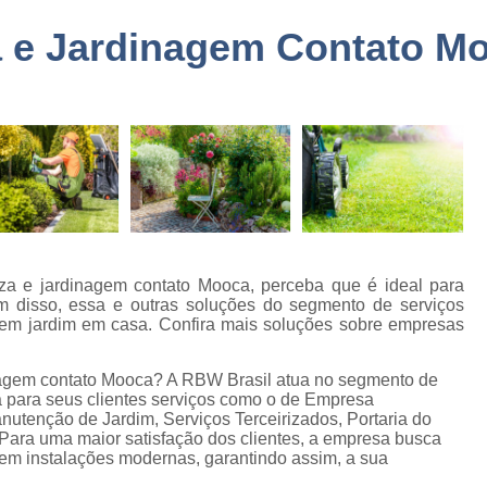
a
Embarque Controlado Sã
 e Jardinagem Contato M
de
Empresa de Portar
Empresa de Portaria e 
de
nto
Empresa de Portaria São
de
Empresa de Zelado
o
Empresa Portaria e Segu
de
o e
Empresa Terceirizada Porta
Empresa Ad
a e jardinagem contato Mooca, perceba que é ideal para
de
ém disso, essa e outras soluções do segmento de serviços
ão
Empresa Ad
uem jardim em casa. Confira mais soluções sobre empresas
de
Empresa Administr
 de
nagem contato Mooca? A RBW Brasil atua no segmento de
Empresa de 
ara seus clientes serviços como o de Empresa
nutenção de Jardim, Serviços Terceirizados, Portaria do
Empresa de 
ara uma maior satisfação dos clientes, a empresa busca
as
e em instalações modernas, garantindo assim, a sua
Empresa de 
e