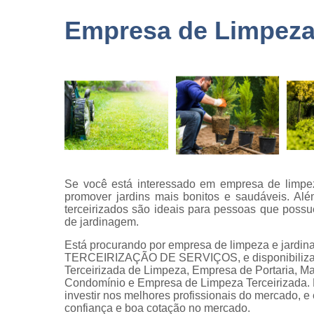
terceirizad
Empresa de Limpeza
Empresas 
logística
Empresas 
monitorame
Empresas 
paisagism
Empresas 
recrutament
seleção
Se você está interessado em empresa de limpez
Empresas 
promover jardins mais bonitos e saudáveis. Al
terceirizaç
terceirizados são ideais para pessoas que poss
de jardinagem.
Empresas 
terceirização
Está procurando por empresa de limpeza e jardi
limpezas
TERCEIRIZAÇÃO DE SERVIÇOS, e disponibiliza p
Terceirizada de Limpeza, Empresa de Portaria, Ma
Empresas
Condomínio e Empresa de Limpeza Terceirizada. P
terceirizad
investir nos melhores profissionais do mercado, 
confiança e boa cotação no mercado.
Gestões d