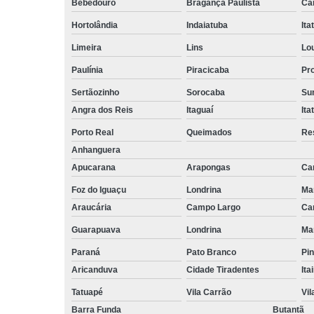
Bebedouro
Bragança Paulista
Ca
empilhadeiri
Hortolândia
Indaiatuba
Ita
Terceirizaçã
facilities
Limeira
Lins
Lo
Terceirizaçã
Paulínia
Piracicaba
Pr
limpezas
Sertãozinho
Sorocaba
Su
Terceirizaçã
Angra dos Reis
Itaguaí
Ita
movimentaç
de cargas
Porto Real
Queimados
Re
Anhanguera
Terceirizaçã
serviço
Apucarana
Arapongas
Ca
Terceirizaç
Foz do Iguaçu
Londrina
Ma
de mão de o
Araucária
Campo Largo
Ca
Guarapuava
Londrina
Ma
Paraná
Pato Branco
Pin
Aricanduva
Cidade Tiradentes
Ita
Tatuapé
Vila Carrão
Vi
Barra Funda
Butantã