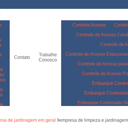
e
Controle Acesso
Contro
Controle de Acesso Con
s
Controle de 
s
Controle de Acesso Estacion
e
Trabalhe
Contato
Conosco
Controle de Acesso par
de
Controle de Acesso Po
ão
ios
Embarque Contro
de
Embarque Controlad
ão
Embarque Controlado Nív
de
m
Embarque Controlado Níve
de
sa de jardinagem em geral
empresa de limpeza e jardinagem
Embarque Controlado para 