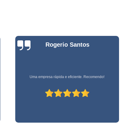
Empresa de Jardinage
e
Empresa de Jardin
s
Empresa de Jard
e
s
Empresa de Jardinagem em 
e
Bianca
Empresa de 
Zanardo
Empresa d
e
stas
Empresa d
e
Empresa de Jardinagem Resi
Empresa referência em terceirização de mão de obra!
Empresa E
e
s
Empresa de Conservação e 
Empresa de Limpeza e Con
e
Empresa de Ser
ão
Empresa de Soluções em Li
e
Empresa Tercei