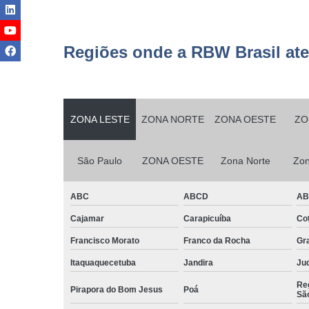
Serviço
terceirizad
Regiões onde a RBW Brasil at
Serviços d
conservaç
Serviços d
jardinage
ZONA LESTE
ZONA NORTE
ZONA OESTE
ZO
Serviços d
manutençã
São Paulo
ZONA OESTE
Zona Norte
Zon
Serviços d
manutençã
predial
ABC
ABCD
A
Serviços d
Cajamar
Carapicuíba
Cot
monitorame
Francisco Morato
Franco da Rocha
Gr
Serviços d
montage
Itaquaquecetuba
Jandira
Juq
Reg
Serviços d
Pirapora do Bom Jesus
Poá
Sã
paisagism