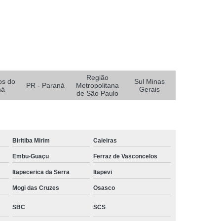
ceirizada de Limpeza Predial
 Limpeza
Empresa Terceirizada Limpeza
Limpeza
Empresa de Logística e Transporte
alar
Empresa de Logística para Ecommerce
Região
os do
Sul Minas
eirizada
Empresa de Serviços Logísticos
PR - Paraná
Metropolitana
ná
Gerais
de São Paulo
te e Logística
Empresa Logística
xarifado
Empresa Logística Ecommerce
Paraná
Empresa Logística Reversa
Biritiba Mirim
Caieiras
ulo
Empresa de Alarme e Monitoramento
Embu-Guaçu
Ferraz de Vasconcelos
to
Empresa de Monitoramento 24 Horas
Itapecerica da Serra
Itapevi
e Monitoramento de Alarmes
Mogi das Cruzes
Osasco
 Monitoramento de Câmeras
SBC
SCS
 Monitoramento de Segurança