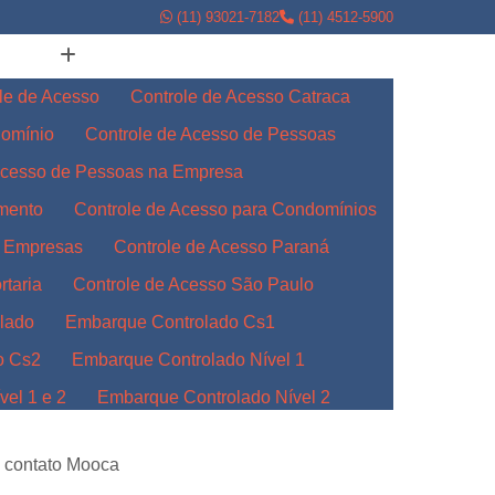
(11) 93021-7182
(11) 4512-5900
le de Acesso
Controle de Acesso Catraca
domínio
Controle de Acesso de Pessoas
Acesso de Pessoas na Empresa
amento
Controle de Acesso para Condomínios
a Empresas
Controle de Acesso Paraná
rtaria
Controle de Acesso São Paulo
lado
Embarque Controlado Cs1
o Cs2
Embarque Controlado Nível 1
el 1 e 2
Embarque Controlado Nível 2
l 3
Embarque Controlado para Empresas
 contato Mooca
Indústrias
Embarque Controlado Paraná