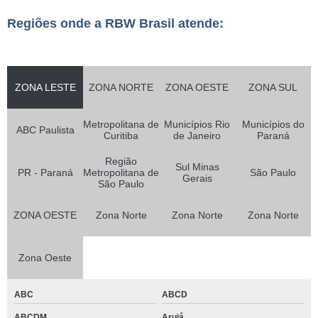
Regiões onde a RBW Brasil atende:
ZONA LESTE
ZONA NORTE
ZONA OESTE
ZONA SUL
Metropolitana de
Municípios Rio
Municípios do
ABC Paulista
Curitiba
de Janeiro
Paraná
Região
Sul Minas
PR - Paraná
Metropolitana de
São Paulo
Gerais
São Paulo
ZONA OESTE
Zona Norte
Zona Norte
Zona Norte
Zona Oeste
ABC
ABCD
ABCDM
Arujá