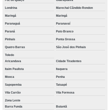
Foz do Iguaçu
Guarapuava
Londrina
Marechal Cândido Rondon
Maringá
Maringá
Paranaguá
Paranavaí
Paraná
Pato Branco
Pinhais
Ponta Grossa
Quatro Barras
São José dos Pinhais
Toledo
Aricanduva
Cidade Tiradentes
Itaim Paulista
Itaquera
Mooca
Penha
Sapopemba
Tatuapé
Vila Carrão
Vila Formosa
Zona Leste
Barra Funda
Butantã