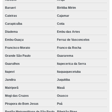
Barueri
Biritiba Mirim
Caieiras
Cajamar
Carapicuíba
Cotia
Diadema
Embu das Artes
Embu-Guaçu
Ferraz de Vasconcelos
Francisco Morato
Franco da Rocha
Grande São Paulo
Guararema
Guarulhos
Itapecerica da Serra
Itapevi
Itaquaquecetuba
Jandira
Juquitiba
Mairiporã
Mauá
Mogi das Cruzes
Osasco
Pirapora do Bom Jesus
Poá
Região Metropolitana de São Paulo
Ribeirão Pires