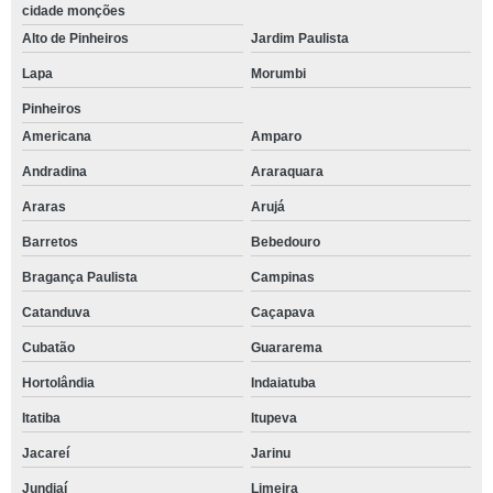
cidade monções
Alto de Pinheiros
Jardim Paulista
Lapa
Morumbi
Pinheiros
Americana
Amparo
Andradina
Araraquara
Araras
Arujá
Barretos
Bebedouro
Bragança Paulista
Campinas
Catanduva
Caçapava
Cubatão
Guararema
Hortolândia
Indaiatuba
Itatiba
Itupeva
Jacareí
Jarinu
Jundiaí
Limeira