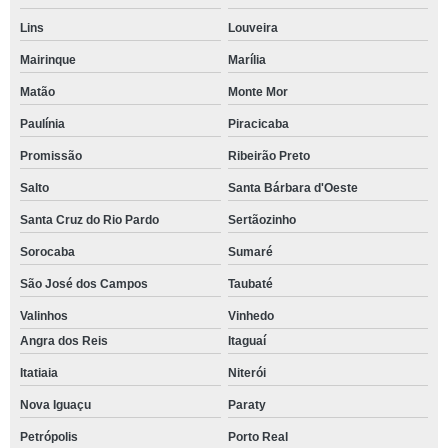
Lins
Louveira
Mairinque
Marília
Matão
Monte Mor
Paulínia
Piracicaba
Promissão
Ribeirão Preto
Salto
Santa Bárbara d'Oeste
Santa Cruz do Rio Pardo
Sertãozinho
Sorocaba
Sumaré
São José dos Campos
Taubaté
Valinhos
Vinhedo
Angra dos Reis
Itaguaí
Itatiaia
Niterói
Nova Iguaçu
Paraty
Petrópolis
Porto Real