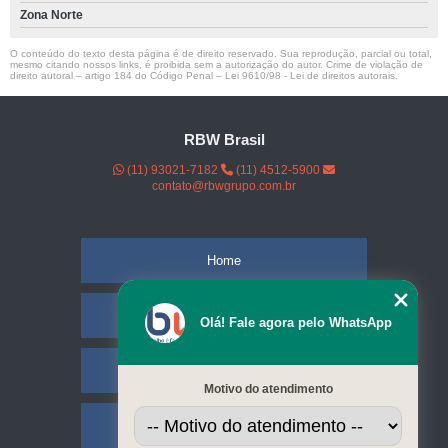
Zona Norte
O conteúdo do texto desta página é de direito reservado. Sua reprodução, parcial ou total,
mesmo citando nossos links, é proibida sem a autorização do autor. Crime de violação de
direito autoral – artigo 184 do Código Penal –
Lei 9610/98 - Lei de direitos autorais
.
RBW Brasil
(11) 93021-7182
(11) 4512-5900
contato@rbwgrupo.com.br
Home
Empresa
Olá! Fale agora pelo WhatsApp
Missão
Motivo do atendimento
Serviços