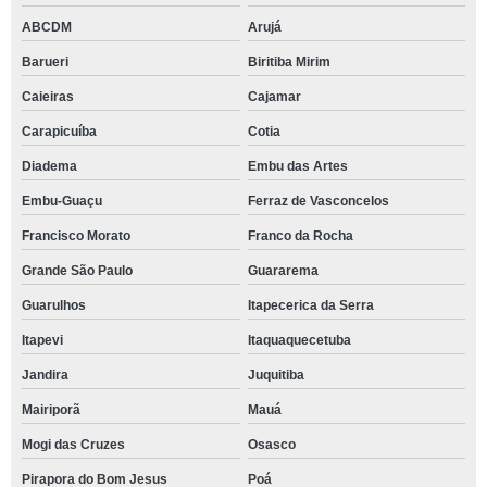
ABCDM
Arujá
Barueri
Biritiba Mirim
Caieiras
Cajamar
Carapicuíba
Cotia
Diadema
Embu das Artes
Embu-Guaçu
Ferraz de Vasconcelos
Francisco Morato
Franco da Rocha
Grande São Paulo
Guararema
Guarulhos
Itapecerica da Serra
Itapevi
Itaquaquecetuba
Jandira
Juquitiba
Mairiporã
Mauá
Mogi das Cruzes
Osasco
Pirapora do Bom Jesus
Poá