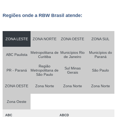
Regiões onde a RBW Brasil atende:
ZONA LESTE
ZONA NORTE
ZONA OESTE
ZONA SUL
Metropolitana de
Municípios Rio
Municípios do
ABC Paulista
Curitiba
de Janeiro
Paraná
Região
Sul Minas
PR - Paraná
Metropolitana de
São Paulo
Gerais
São Paulo
ZONA OESTE
Zona Norte
Zona Norte
Zona Norte
Zona Oeste
ABC
ABCD