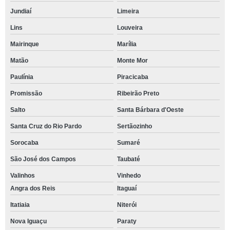
Jundiaí
Limeira
Lins
Louveira
Mairinque
Marília
Matão
Monte Mor
Paulínia
Piracicaba
Promissão
Ribeirão Preto
Salto
Santa Bárbara d'Oeste
Santa Cruz do Rio Pardo
Sertãozinho
Sorocaba
Sumaré
São José dos Campos
Taubaté
Valinhos
Vinhedo
Angra dos Reis
Itaguaí
Itatiaia
Niterói
Nova Iguaçu
Paraty