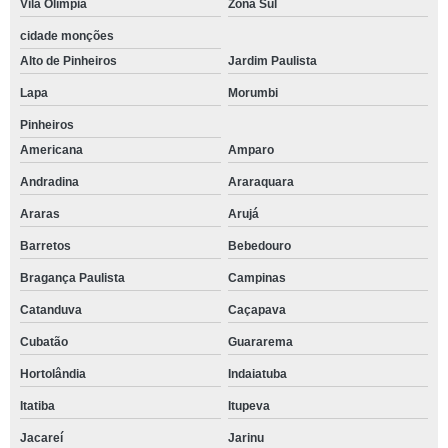
Vila Olímpia
Zona Sul
cidade monções
Alto de Pinheiros
Jardim Paulista
Lapa
Morumbi
Pinheiros
Americana
Amparo
Andradina
Araraquara
Araras
Arujá
Barretos
Bebedouro
Bragança Paulista
Campinas
Catanduva
Caçapava
Cubatão
Guararema
Hortolândia
Indaiatuba
Itatiba
Itupeva
Jacareí
Jarinu