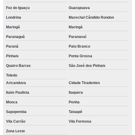
Foz do Iguaçu
Guarapuava
Londrina
Marechal Cândido Rondon
Maringá
Maringá
Paranaguá
Paranavaí
Paraná
Pato Branco
Pinhais
Ponta Grossa
Quatro Barras
São José dos Pinhais
Toledo
Aricanduva
Cidade Tiradentes
Itaim Paulista
Itaquera
Mooca
Penha
Sapopemba
Tatuapé
Vila Carrão
Vila Formosa
Zona Leste