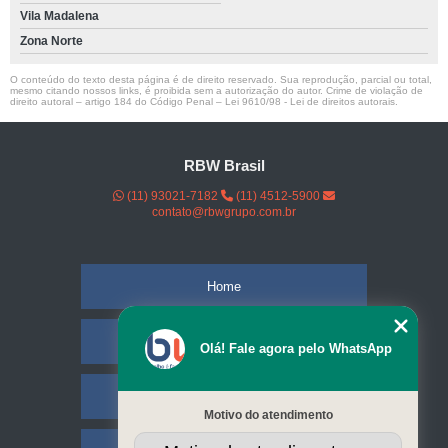
Vila Madalena
Zona Norte
O conteúdo do texto desta página é de direito reservado. Sua reprodução, parcial ou total,
mesmo citando nossos links, é proibida sem a autorização do autor. Crime de violação de
direito autoral – artigo 184 do Código Penal –
Lei 9610/98 - Lei de direitos autorais
.
RBW Brasil
(11) 93021-7182
(11) 4512-5900
contato@rbwgrupo.com.br
Home
Empresa
Olá! Fale agora pelo WhatsApp
Missão
Motivo do atendimento