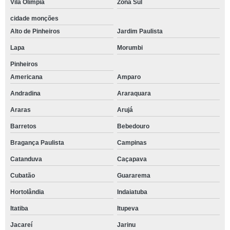
Vila Olímpia
Zona Sul
cidade monções
Alto de Pinheiros
Jardim Paulista
Lapa
Morumbi
Pinheiros
Americana
Amparo
Andradina
Araraquara
Araras
Arujá
Barretos
Bebedouro
Bragança Paulista
Campinas
Catanduva
Caçapava
Cubatão
Guararema
Hortolândia
Indaiatuba
Itatiba
Itupeva
Jacareí
Jarinu