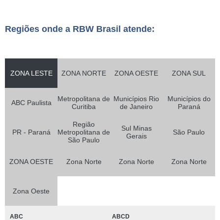
Regiões onde a RBW Brasil atende:
ZONA LESTE
ZONA NORTE
ZONA OESTE
ZONA SUL
Metropolitana de
Municípios Rio
Municípios do
ABC Paulista
Curitiba
de Janeiro
Paraná
Região
Sul Minas
PR - Paraná
Metropolitana de
São Paulo
Gerais
São Paulo
ZONA OESTE
Zona Norte
Zona Norte
Zona Norte
Zona Oeste
ABC
ABCD