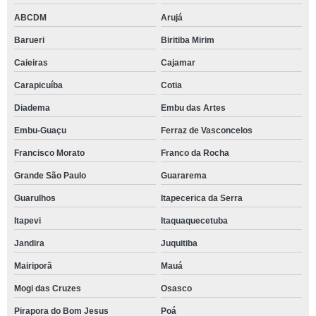
ABCDM
Arujá
Barueri
Biritiba Mirim
Caieiras
Cajamar
Carapicuíba
Cotia
Diadema
Embu das Artes
Embu-Guaçu
Ferraz de Vasconcelos
Francisco Morato
Franco da Rocha
Grande São Paulo
Guararema
Guarulhos
Itapecerica da Serra
Itapevi
Itaquaquecetuba
Jandira
Juquitiba
Mairiporã
Mauá
Mogi das Cruzes
Osasco
Pirapora do Bom Jesus
Poá