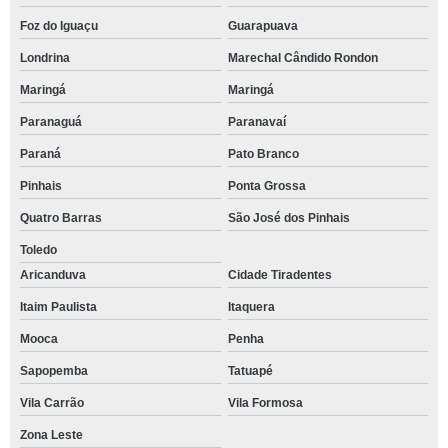
Foz do Iguaçu
Guarapuava
Londrina
Marechal Cândido Rondon
Maringá
Maringá
Paranaguá
Paranavaí
Paraná
Pato Branco
Pinhais
Ponta Grossa
Quatro Barras
São José dos Pinhais
Toledo
Aricanduva
Cidade Tiradentes
Itaim Paulista
Itaquera
Mooca
Penha
Sapopemba
Tatuapé
Vila Carrão
Vila Formosa
Zona Leste