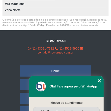
Vila Madalena
Zona Norte
O conteúdo do texto desta página é de direito reservado. Sua reprodução, parcial ou total,
mesmo citando nossos links, é proibida sem a autorização do autor. Crime de violação de
direito autoral – artigo 184 do Código Penal –
Lei 9610/98 - Lei de direitos autorais
.
RBW Brasil
(11) 93021-7182
(11) 4512-5900
contato@rbwgrupo.com.br
Home
Empresa
Olá! Fale agora pelo WhatsApp
Missão
Motivo do atendimento