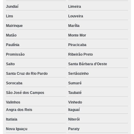
Jundiaí
Limeira
Lins
Louveira
Mairinque
Marília
Matão
Monte Mor
Paulínia
Piracicaba
Promissão
Ribeirão Preto
Salto
Santa Bárbara d'Oeste
Santa Cruz do Rio Pardo
Sertãozinho
Sorocaba
Sumaré
São José dos Campos
Taubaté
Valinhos
Vinhedo
Angra dos Reis
Itaguaí
Itatiaia
Niterói
Nova Iguaçu
Paraty