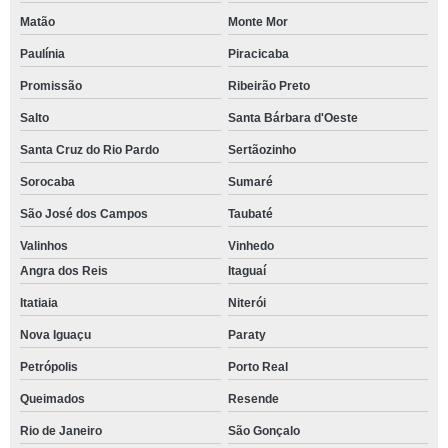
Matão
Monte Mor
Paulínia
Piracicaba
Promissão
Ribeirão Preto
Salto
Santa Bárbara d'Oeste
Santa Cruz do Rio Pardo
Sertãozinho
Sorocaba
Sumaré
São José dos Campos
Taubaté
Valinhos
Vinhedo
Angra dos Reis
Itaguaí
Itatiaia
Niterói
Nova Iguaçu
Paraty
Petrópolis
Porto Real
Queimados
Resende
Rio de Janeiro
São Gonçalo