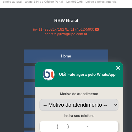
direito autoral – artigo 184 do Código Penal –
Lei 9610/98 - Lei de direitos autorais
.
RBW Brasil
(11) 93021-7182
(11) 4512-5900
contato@rbwgrupo.com.br
Home
Empresa
Olá! Fale agora pelo WhatsApp
Missão
Motivo do atendimento
Serviços
Insira seu telefone
Contato