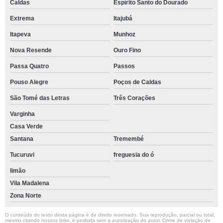
Caldas
Espírito Santo do Dourado
Extrema
Itajubá
Itapeva
Munhoz
Nova Resende
Ouro Fino
Passa Quatro
Passos
Pouso Alegre
Poços de Caldas
São Tomé das Letras
Três Corações
Varginha
Casa Verde
Santana
Tremembé
Tucuruvi
freguesia do ó
limão
Vila Madalena
Zona Norte
O conteúdo do texto desta página é de direito reservado. Sua reprodução, parcial ou total,
mesmo citando nossos links, é proibida sem a autorização do autor. Crime de violação de