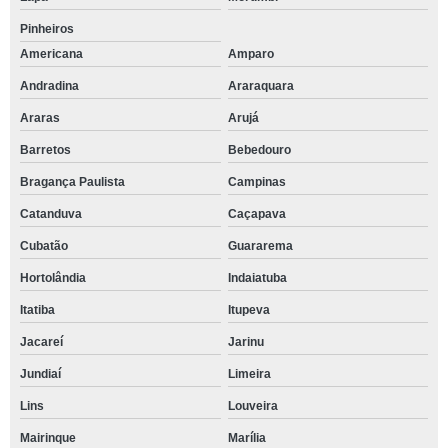
Pinheiros
Americana
Amparo
Andradina
Araraquara
Araras
Arujá
Barretos
Bebedouro
Bragança Paulista
Campinas
Catanduva
Caçapava
Cubatão
Guararema
Hortolândia
Indaiatuba
Itatiba
Itupeva
Jacareí
Jarinu
Jundiaí
Limeira
Lins
Louveira
Mairinque
Marília