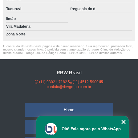
Tucuruvi
freguesia do ó
limão
Vila Madalena
Zona Norte
O conteúdo do texto desta página é de direito reservado. Sua reprodução, parcial ou total,
mesmo citando nossos links, é proibida sem a autorização do autor. Crime de violação de
direito autoral – artigo 184 do Código Penal –
Lei 9610/98 - Lei de direitos autorais
.
RBW Brasil
(11) 93021-7182
(11) 4512-5900
contato@rbwgrupo.com.br
Home
Empresa
Olá! Fale agora pelo WhatsApp