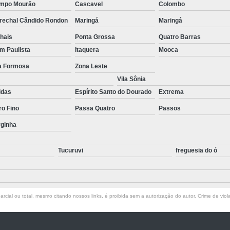
mpo Mourão
Cascavel
Colombo
Empresa de T
rechal Cândido Rondon
Maringá
Maringá
Empresa d
hais
Ponta Grossa
Quatro Barras
Empresa de Terc
im Paulista
Itaquera
Mooca
Empresa de Terceirização P
la Formosa
Zona Leste
Empresa Terceirização
Vila Sônia
ldas
Espírito Santo do Dourado
Extrema
Empresa 
ro Fino
Passa Quatro
Passos
Empresa Tercei
rginha
Empresa de Terce
Empresa de Tercei
Tucuruvi
freguesia do ó
Empresa de Ter
Empresa de Te
rcial ou total, mesmo citando nossos links, é proibida sem a autorização do autor. Crime de viol
Empresa de
Empresa de Ter