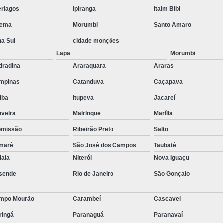
stas
Empresa de Consu
erlagos
Ipiranga
Itaim Bibi
o de
ema
Morumbi
Santo Amaro
Empresa de Recrutamen
na Sul
cidade monções
Empresa de Rec
o de
Lapa
Morumbi
Empresa de Recruta
dradina
Araraquara
Araras
o de
Empresa de Recr
ão
mpinas
Catanduva
Caçapava
Empresa de Recru
tiba
Itupeva
Jacareí
o de
Empresa 
uveira
Mairinque
Marília
Empresa Especia
omissão
Ribeirão Preto
Salto
ões
bra
Empresa Especia
maré
São José dos Campos
Taubaté
tiaia
Niterói
Nova Iguaçu
Empresa Recrutamento
sende
Rio de Janeiro
São Gonçalo
Empresa d
Empresa de 
mpo Mourão
Carambeí
Cascavel
Empresa d
ringá
Paranaguá
Paranavaí