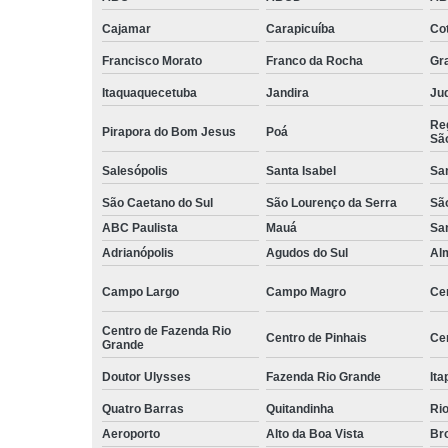
Serviços d
Cajamar
Carapicuíba
Cot
zeladoria
Francisco Morato
Franco da Rocha
Gr
Serviços
terceirizados
Itaquaquecetuba
Jandira
Juq
ajudante
Reg
Pirapora do Bom Jesus
Poá
Sã
Serviços
terceirizados
Salesópolis
Santa Isabel
Sa
conferent
São Caetano do Sul
São Lourenço da Serra
Sã
Terceirizaçã
ABC Paulista
Mauá
Sa
almoxarife
Adrianópolis
Agudos do Sul
Al
Terceirizaçã
cargas e
Campo Largo
Campo Magro
Ce
descarga
Centro de Fazenda Rio
Terceirizaçã
Centro de Pinhais
Ce
Grande
conferente
Doutor Ulysses
Fazenda Rio Grande
Ita
Terceirizaçã
empilhadeir
Quatro Barras
Quitandinha
Rio
Aeroporto
Alto da Boa Vista
Bro
Terceirizaçã