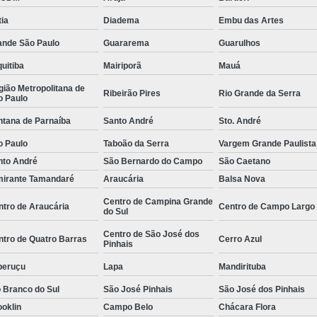
e
Empresa de
ia
Diadema
Embu das Artes
Empresa de
ande São Paulo
Guararema
Guarulhos
 de
Empresa de
uitiba
Mairiporã
Mauá
Empresa Esp
ião Metropolitana de
Ribeirão Pires
Rio Grande da Serra
o Paulo
 de
Empresa Monitoramento 24 H
ntana de Parnaíba
Santo André
Sto. André
e
Empresa de Jardinagem
o Paulo
Taboão da Serra
Vargem Grande Paulista
o de
Empresa d
nto André
São Bernardo do Campo
São Caetano
s
mirante Tamandaré
Araucária
Balsa Nova
Empresa de Pa
o de
Centro de Campina Grande
ntro de Araucária
Centro de Campo Largo
Empresa de Paisagismo Pre
s
do Sul
Empresa E
Centro de São José dos
o de
ntro de Quatro Barras
Cerro Azul
Pinhais
s
Empresa Espec
peruçu
Lapa
Mandirituba
o de
Empresa Jardinagem e Pais
as
 Branco do Sul
São José Pinhais
São José dos Pinhais
Empresa T
oklin
Campo Belo
Chácara Flora
o de