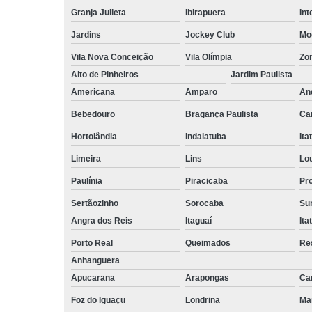
empilhadeiri
Granja Julieta
Ibirapuera
Int
Terceirizaçã
Jardins
Jockey Club
Mo
facilities
Vila Nova Conceição
Vila Olímpia
Zo
Terceirizaçã
Alto de Pinheiros
Jardim Paulista
limpezas
Americana
Amparo
An
Terceirizaçã
movimentaç
Bebedouro
Bragança Paulista
Ca
de cargas
Hortolândia
Indaiatuba
Ita
Terceirizaçã
Limeira
Lins
Lo
serviço
Paulínia
Piracicaba
Pr
Terceirizaç
de mão de o
Sertãozinho
Sorocaba
Su
Angra dos Reis
Itaguaí
Ita
Porto Real
Queimados
Re
Anhanguera
Apucarana
Arapongas
Ca
Foz do Iguaçu
Londrina
Ma