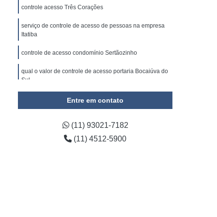
omínio
Empresa de Gestão de Condomínios
controle acesso Três Corações
ada em Administração de Condomínio
serviço de controle de acesso de pessoas na empresa
Itatiba
ada em Administração de Condomínios
 e Limpeza
Empresa de Conservação
controle de acesso condomínio Sertãozinho
onservação e Limpeza Predial
qual o valor de controle de acesso portaria Bocaiúva do
Sul
e Conservação Terceirizada
controle de acesso empresas valores Amparo
Entre em contato
impeza e Conservação Predial
viços de Conservação e Limpeza
(11) 93021-7182
viços de Limpeza e Conservação
(11) 4512-5900
irizada de Conservação Predial
rizada de Limpeza e Conservação
e Limpeza e Conservação de Condomínios
da de Limpeza e Conservação Predial