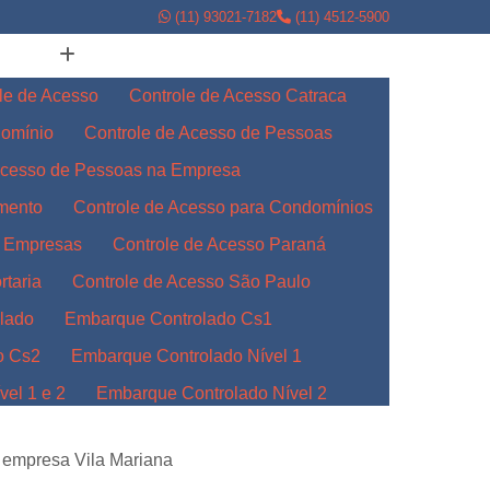
(11) 93021-7182
(11) 4512-5900
le de Acesso
Controle de Acesso Catraca
domínio
Controle de Acesso de Pessoas
Acesso de Pessoas na Empresa
amento
Controle de Acesso para Condomínios
a Empresas
Controle de Acesso Paraná
rtaria
Controle de Acesso São Paulo
lado
Embarque Controlado Cs1
o Cs2
Embarque Controlado Nível 1
el 1 e 2
Embarque Controlado Nível 2
l 3
Embarque Controlado para Empresas
 empresa Vila Mariana
Indústrias
Embarque Controlado Paraná