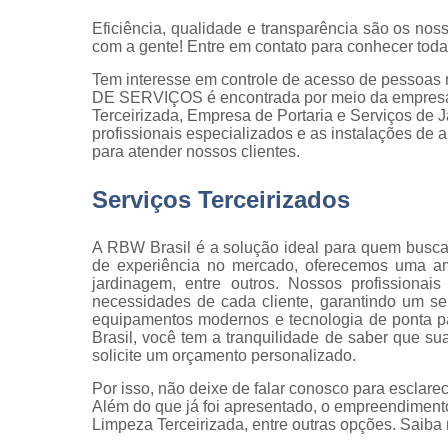
qualidade
Eficiência, qualidade e transparência são os noss
Inspeção d
com a gente! Entre em contato para conhecer tod
peça
Tem interesse em controle de acesso de pessoa
Inspeção d
DE SERVIÇOS é encontrada por meio da empresa
recebiment
Terceirizada, Empresa de Portaria e Serviços de 
profissionais especializados e as instalações de
Inspeções 
para atender nossos clientes.
qualidade
Serviços Terceirizados
Inspeçõe
visuais
A RBW Brasil é a solução ideal para quem busca
Manutenção
de experiência no mercado, oferecemos uma amp
jardins
jardinagem, entre outros. Nossos profissionai
necessidades de cada cliente, garantindo um se
Movimentaç
equipamentos modernos e tecnologia de ponta p
de cargas
Brasil, você tem a tranquilidade de saber que 
solicite um orçamento personalizado.
Portaria d
condomíni
Por isso, não deixe de falar conosco para esclar
Além do que já foi apresentado, o empreendimen
Serviço d
Limpeza Terceirizada, entre outras opções. Saiba
almoxarife