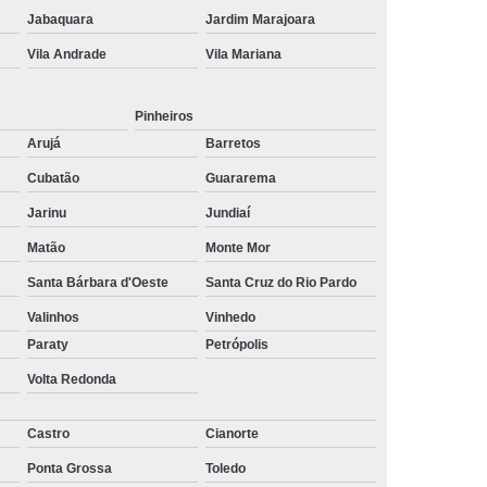
ltoria de Recrutamento e Seleção
Jabaquara
Jardim Marajoara
Vila Andrade
Vila Mariana
to
Empresa de Recrutamento e Seleção
rutamento e Seleção de Pessoas
Pinheiros
mento e Seleção Mais Próximo de Mim
Arujá
Barretos
utamento e Seleção Perto de Mim
Cubatão
Guararema
tamento e Seleção Próximo de Mim
Jarinu
Jundiaí
de Seleção e Recrutamento
Matão
Monte Mor
lista em Recrutamento e Seleção
Santa Bárbara d'Oeste
Santa Cruz do Rio Pardo
lizada em Recrutamento e Seleção
Valinhos
Vinhedo
Paraty
Petrópolis
 e Seleção
Empresa de Terceirização
Volta Redonda
e Terceirização de Limpeza
Terceirização de Mão de Obra
Castro
Cianorte
e Terceirização de Portaria
Ponta Grossa
Toledo