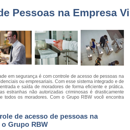
a
Embarque Controlado Sã
de Pessoas na Empresa Vi
de
Empresa de Portar
Empresa de Portaria e 
de
nto
Empresa de Portaria São
de
Empresa de Zelado
o
Empresa Portaria e Segu
de
o e
Empresa Terceirizada Porta
Empresa Ad
idade em segurança é com controle de acesso de pessoas na
de
idenciais ou empresariais. Com esse sistema integrado e de
ão
Empresa Ad
e entrada e saída de moradores de forma eficiente e prática.
s estranhas não autorizadas criminosas é drasticamente
de
Empresa Administr
 de todos os moradores. Com o Grupo RBW você encontra
 de
Empresa de 
Empresa de 
trole de acesso de pessoas na
as
Empresa de 
om o Grupo RBW
e