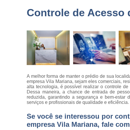
terceirizad
Controle de Acesso 
Empresas 
logística
Empresas 
monitorame
Empresas 
paisagism
Empresas 
recrutament
seleção
A melhor forma de manter o prédio de sua local
Empresas 
empresa Vila Mariana, sejam eles comerciais, res
terceirizaç
alta tecnologia, é possível realizar o controle d
Dessa maneira, a chance de entrada de pessoa
Empresas 
reduzida, garantindo a segurança e bem-estar
terceirização
serviços e profissionais de qualidade e eficiência.
limpezas
Empresas
Se você se interessou por con
terceirizad
empresa Vila Mariana, fale c
Gestões d