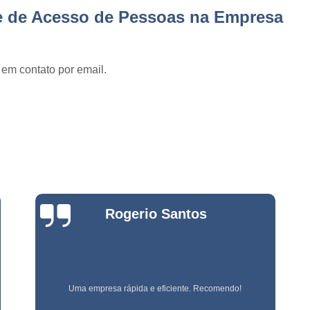
Empresa de Jardinage
e
le de Acesso de Pessoas na Empresa
Empresa de Jardin
s
Empresa de Jard
e
s
 em contato por email.
Empresa de Jardinagem em 
e
Empresa de 
Empresa d
e
stas
Empresa d
e
Empresa de Jardinagem Resi
Empresa E
e
Bianca
s
Empresa de Conservação e 
Zanardo
Empresa de Limpeza e Con
e
Empresa de Ser
ão
Empresa de Soluções em Li
Empresa referência em terceirização de mão de obra!
e
Empresa Tercei