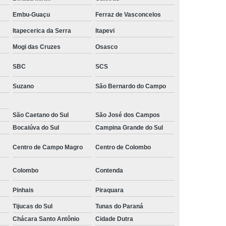
 Monitoramento e Segurança
Embu-Guaçu
Ferraz de Vasconcelos
 Monitoramento Residencial
Itapecerica da Serra
Itapevi
 Segurança e Monitoramento
Mogi das Cruzes
Osasco
ecializada em Monitoramento
SBC
SCS
oras
Empresa Terceirizada de Monitoramento
Suzano
São Bernardo do Campo
 e Paisagismo
Empresa de Paisagismo
e Paisagismo e Jardinagem
São Caetano do Sul
São José dos Campos
Bocaiúva do Sul
Campina Grande do Sul
isagismo e Jardinagem Predial
Centro de Campo Magro
Centro de Colombo
dial
Empresa de Paisagismo Terceirizado
specializada em Paisagismo
Colombo
Contenda
ializada em Paisagismo Predial
Pinhais
Piraquara
agismo
Empresa Paisagismo e Jardinagem
Tijucas do Sul
Tunas do Paraná
erceirizada de Paisagismo
Chácara Santo Antônio
Cidade Dutra