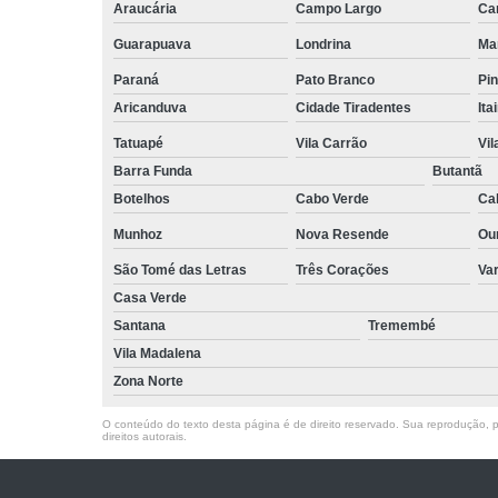
Araucária
Campo Largo
Ca
Guarapuava
Londrina
Ma
Paraná
Pato Branco
Pin
Aricanduva
Cidade Tiradentes
Ita
Tatuapé
Vila Carrão
Vi
Barra Funda
Butantã
Botelhos
Cabo Verde
Ca
Munhoz
Nova Resende
Ou
São Tomé das Letras
Três Corações
Va
Casa Verde
Santana
Tremembé
Vila Madalena
Zona Norte
O conteúdo do texto desta página é de direito reservado. Sua reprodução, pa
direitos autorais
.