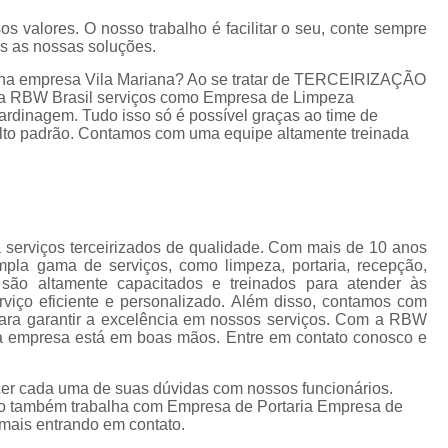
Empresa de Gestão de Cond
os valores. O nosso trabalho é facilitar o seu, conte sempre
Empresa Especializ
e
as as nossas soluções.
Empresa Especializ
s na empresa Vila Mariana? Ao se tratar de TERCEIRIZAÇÃO
e
 RBW Brasil serviços como Empresa de Limpeza
Empresa Conservação
os
Jardinagem. Tudo isso só é possível graças ao time de
 alto padrão. Contamos com uma equipe altamente treinada
Empresa de C
de
Empresa d
s
Empresa de L
Empresa de Ser
 serviços terceirizados de qualidade. Com mais de 10 anos
 de
la gama de serviços, como limpeza, portaria, recepção,
Empresa de Ser
s são altamente capacitados e treinados para atender às
rviço eficiente e personalizado. Além disso, contamos com
ão
Empresa Terce
ara garantir a excelência em nossos serviços. Com a RBW
sua empresa está em boas mãos. Entre em contato conosco e
Empresa Tercei
e
os
Empresa Terceirizada d
ecer cada uma de suas dúvidas com nossos funcionários.
to também trabalha com Empresa de Portaria Empresa de
e
Empresa Terceiriza
 mais entrando em contato.
s