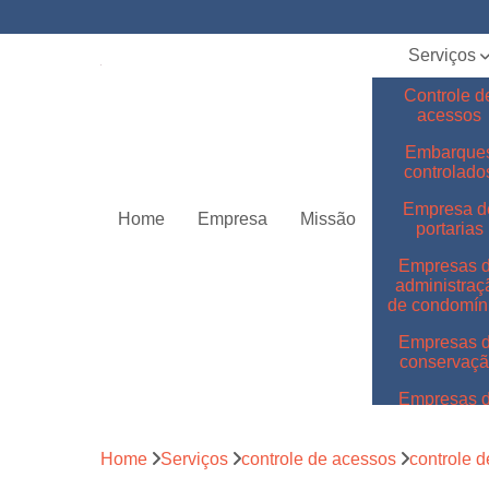
Serviços
Controle d
acessos
Embarque
controlado
Empresa d
Home
Empresa
Missão
portarias
Empresas 
administraç
de condomín
Empresas 
conservaç
Empresas 
jardinage
Empresas 
Home
Serviços
controle de acessos
controle 
limpeza