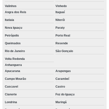
Valinhos
Vinhedo
Angra dos Reis
Itaguaí
Itatiaia
Niterói
Nova Iguaçu
Paraty
Petrópolis
Porto Real
Queimados
Resende
Rio de Janeiro
São Gonçalo
Volta Redonda
Anhanguera
Apucarana
Arapongas
Campo Mourão
Carambeí
Cascavel
Castro
Cianorte
Foz do Iguaçu
Londrina
Maringá