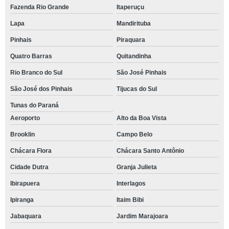
Fazenda Rio Grande
Itaperuçu
Lapa
Mandirituba
Pinhais
Piraquara
Quatro Barras
Quitandinha
Rio Branco do Sul
São José Pinhais
São José dos Pinhais
Tijucas do Sul
Tunas do Paraná
Aeroporto
Alto da Boa Vista
Brooklin
Campo Belo
Chácara Flora
Chácara Santo Antônio
Cidade Dutra
Granja Julieta
Ibirapuera
Interlagos
Ipiranga
Itaim Bibi
Jabaquara
Jardim Marajoara