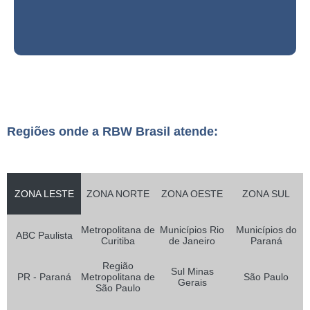
Regiões onde a RBW Brasil atende:
ZONA LESTE
ZONA NORTE
ZONA OESTE
ZONA SUL
Metropolitana de
Municípios Rio
Municípios do
ABC Paulista
Curitiba
de Janeiro
Paraná
Região
Sul Minas
PR - Paraná
Metropolitana de
São Paulo
Gerais
São Paulo