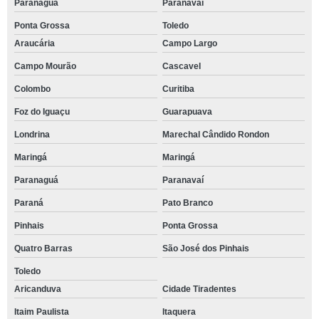
Paranaguá
Paranavaí
Ponta Grossa
Toledo
Araucária
Campo Largo
Campo Mourão
Cascavel
Colombo
Curitiba
Foz do Iguaçu
Guarapuava
Londrina
Marechal Cândido Rondon
Maringá
Maringá
Paranaguá
Paranavaí
Paraná
Pato Branco
Pinhais
Ponta Grossa
Quatro Barras
São José dos Pinhais
Toledo
Aricanduva
Cidade Tiradentes
Itaim Paulista
Itaquera