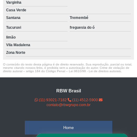
Varginha
Casa Verde
Santana
Tremembé
Tucuruvi
freguesia do ó
limão
Vila Madalena
Zona Norte
O conteúdo do texto desta página é de direito reservado. Sua reprodução, parcial ou total,
mesmo citando nossos links, é proibida sem a autorização do autor. Crime de violação de
direito autoral – artigo 184 do Código Penal –
Lei 9610/98 - Lei de direitos autorais
.
RBW Brasil
(11) 93021-7182
(11) 4512-5900
contato@rbwgrupo.com.br
Home