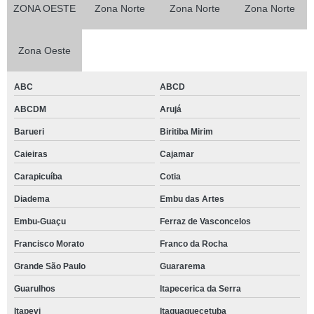
ZONA OESTE
Zona Norte
Zona Norte
Zona Norte
Zona Oeste
ABC
ABCD
ABCDM
Arujá
Barueri
Biritiba Mirim
Caieiras
Cajamar
Carapicuíba
Cotia
Diadema
Embu das Artes
Embu-Guaçu
Ferraz de Vasconcelos
Francisco Morato
Franco da Rocha
Grande São Paulo
Guararema
Guarulhos
Itapecerica da Serra
Itapevi
Itaquaquecetuba