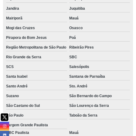
Jandira
Juquitiba
Mairiporã
Mauá
Mogi das Cruzes
Osasco
Pirapora do Bom Jesus
Poá
Região Metropolitana de São Paulo
Ribeirão Pires
Rio Grande da Serra
SBC
SCS
Salesópolis
Santa Isabel
Santana de Parnaíba
Santo André
Sto. André
Suzano
São Bernardo do Campo
São Caetano do Sul
São Lourenço da Serra
São Paulo
Taboão da Serra
Vargem Grande Paulista
ABC Paulista
Mauá