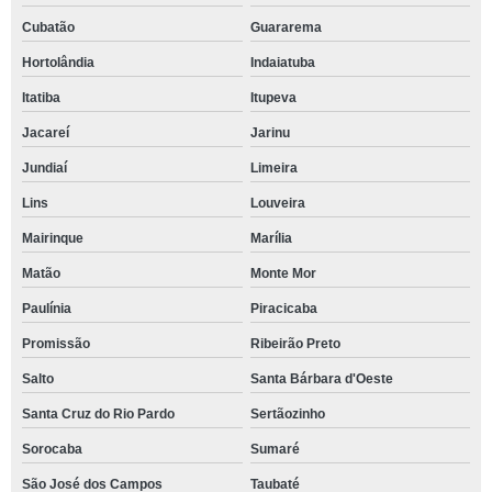
Cubatão
Guararema
Hortolândia
Indaiatuba
Itatiba
Itupeva
Jacareí
Jarinu
Jundiaí
Limeira
Lins
Louveira
Mairinque
Marília
Matão
Monte Mor
Paulínia
Piracicaba
Promissão
Ribeirão Preto
Salto
Santa Bárbara d'Oeste
Santa Cruz do Rio Pardo
Sertãozinho
Sorocaba
Sumaré
São José dos Campos
Taubaté