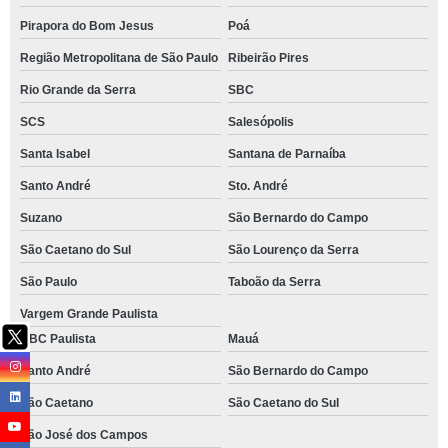
Pirapora do Bom Jesus
Poá
Região Metropolitana de São Paulo
Ribeirão Pires
Rio Grande da Serra
SBC
SCS
Salesópolis
Santa Isabel
Santana de Parnaíba
Santo André
Sto. André
Suzano
São Bernardo do Campo
São Caetano do Sul
São Lourenço da Serra
São Paulo
Taboão da Serra
Vargem Grande Paulista
ABC Paulista
Mauá
Santo André
São Bernardo do Campo
São Caetano
São Caetano do Sul
São José dos Campos