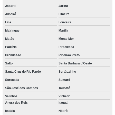
Jacareí
Jarinu
Jundiaí
Limeira
Lins
Louveira
Mairinque
Marília
Matão
Monte Mor
Paulínia
Piracicaba
Promissão
Ribeirão Preto
Salto
Santa Bárbara d'Oeste
Santa Cruz do Rio Pardo
Sertãozinho
Sorocaba
Sumaré
São José dos Campos
Taubaté
Valinhos
Vinhedo
Angra dos Reis
Itaguaí
Itatiaia
Niterói