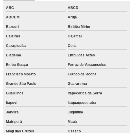
ABC
ABCD
ABCDM
Arujá
Barueri
Biritiba Mirim
Caieiras
Cajamar
Carapicuíba
Cotia
Diadema
Embu das Artes
Embu-Guaçu
Ferraz de Vasconcelos
Francisco Morato
Franco da Rocha
Grande São Paulo
Guararema
Guarulhos
Itapecerica da Serra
Itapevi
Itaquaquecetuba
Jandira
Juquitiba
Mairiporã
Mauá
Mogi das Cruzes
Osasco