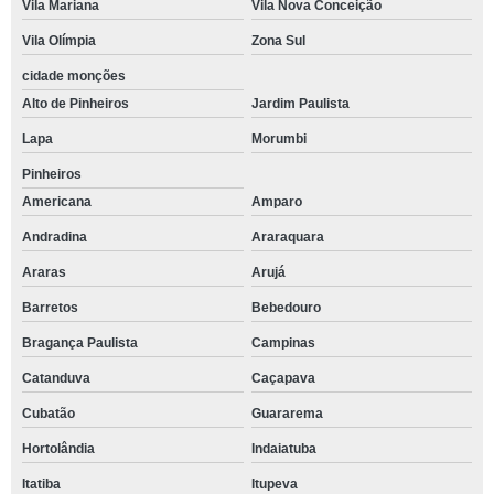
Vila Mariana
Vila Nova Conceição
Vila Olímpia
Zona Sul
cidade monções
Alto de Pinheiros
Jardim Paulista
Lapa
Morumbi
Pinheiros
Americana
Amparo
Andradina
Araraquara
Araras
Arujá
Barretos
Bebedouro
Bragança Paulista
Campinas
Catanduva
Caçapava
Cubatão
Guararema
Hortolândia
Indaiatuba
Itatiba
Itupeva