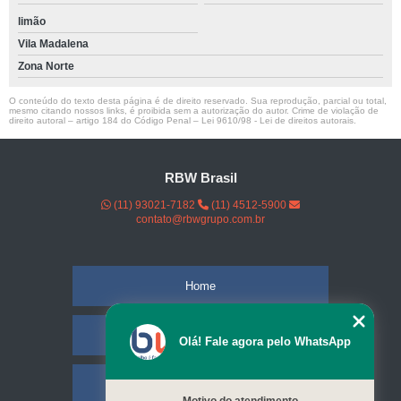
limão
Vila Madalena
Zona Norte
O conteúdo do texto desta página é de direito reservado. Sua reprodução, parcial ou total,
mesmo citando nossos links, é proibida sem a autorização do autor. Crime de violação de
direito autoral – artigo 184 do Código Penal –
Lei 9610/98 - Lei de direitos autorais
.
RBW Brasil
(11) 93021-7182
(11) 4512-5900
contato@rbwgrupo.com.br
Home
Empresa
Olá! Fale agora pelo WhatsApp
Missão