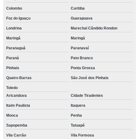
Colombo
Curitiba
Foz do Iguaçu
Guarapuava
Londrina
Marechal Cândido Rondon
Maringá
Maringá
Paranaguá
Paranavaí
Paraná
Pato Branco
Pinhais
Ponta Grossa
Quatro Barras
São José dos Pinhais
Toledo
Aricanduva
Cidade Tiradentes
Itaim Paulista
Itaquera
Mooca
Penha
Sapopemba
Tatuapé
Vila Carrão
Vila Formosa