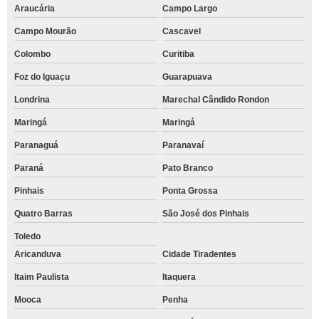
Araucária
Campo Largo
Campo Mourão
Cascavel
Colombo
Curitiba
Foz do Iguaçu
Guarapuava
Londrina
Marechal Cândido Rondon
Maringá
Maringá
Paranaguá
Paranavaí
Paraná
Pato Branco
Pinhais
Ponta Grossa
Quatro Barras
São José dos Pinhais
Toledo
Aricanduva
Cidade Tiradentes
Itaim Paulista
Itaquera
Mooca
Penha