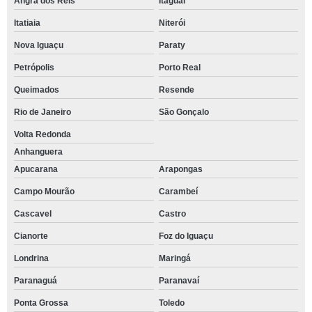
Angra dos Reis
Itaguaí
Itatiaia
Niterói
Nova Iguaçu
Paraty
Petrópolis
Porto Real
Queimados
Resende
Rio de Janeiro
São Gonçalo
Volta Redonda
Anhanguera
Apucarana
Arapongas
Campo Mourão
Carambeí
Cascavel
Castro
Cianorte
Foz do Iguaçu
Londrina
Maringá
Paranaguá
Paranavaí
Ponta Grossa
Toledo