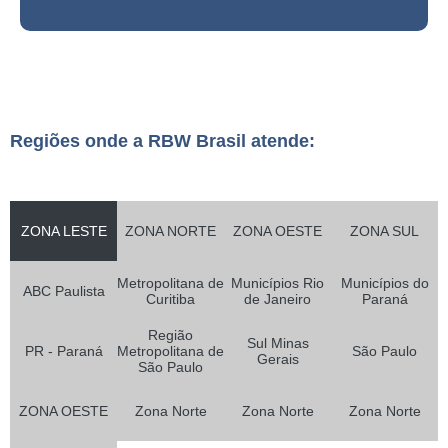
Regiões onde a RBW Brasil atende:
ZONA LESTE
ZONA NORTE
ZONA OESTE
ZONA SUL
Metropolitana de
Municípios Rio
Municípios do
ABC Paulista
Curitiba
de Janeiro
Paraná
Região
Sul Minas
PR - Paraná
Metropolitana de
São Paulo
Gerais
São Paulo
ZONA OESTE
Zona Norte
Zona Norte
Zona Norte