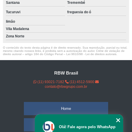
Santana
Tremembé
Tucuruvi
freguesia do ó
limão
Vila Madalena
Zona Norte
O conteúdo do texto desta página é de direito reservado. Sua reprodução, parcial ou total,
mesmo citando nossos links, é proibida sem a autorização do autor. Crime de violação de
direito autoral – artigo 184 do Código Penal –
Lei 9610/98 - Lei de direitos autorais
.
RBW Brasil
(11) 93021-7182
(11) 4512-5900
contato@rbwgrupo.com.br
Home
Empresa
Olá! Fale agora pelo WhatsApp