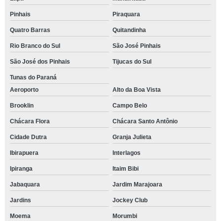
Pinhais
Piraquara
Quatro Barras
Quitandinha
Rio Branco do Sul
São José Pinhais
São José dos Pinhais
Tijucas do Sul
Tunas do Paraná
Aeroporto
Alto da Boa Vista
Brooklin
Campo Belo
Chácara Flora
Chácara Santo Antônio
Cidade Dutra
Granja Julieta
Ibirapuera
Interlagos
Ipiranga
Itaim Bibi
Jabaquara
Jardim Marajoara
Jardins
Jockey Club
Moema
Morumbi