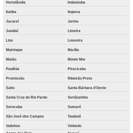
Hortolândia
Indaiatuba
Itatiba
Itupeva
Jacareí
Jarinu
Jundiaí
Limeira
Lins
Louveira
Mairinque
Marília
Matão
Monte Mor
Paulínia
Piracicaba
Promissão
Ribeirão Preto
Salto
Santa Bárbara d'Oeste
Santa Cruz do Rio Pardo
Sertãozinho
Sorocaba
Sumaré
São José dos Campos
Taubaté
Valinhos
Vinhedo