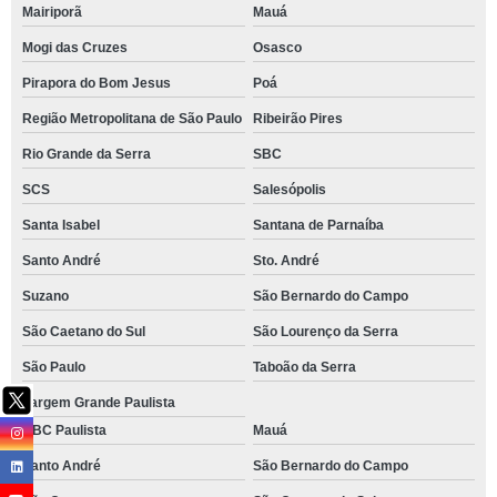
Mairiporã
Mauá
Mogi das Cruzes
Osasco
Pirapora do Bom Jesus
Poá
Região Metropolitana de São Paulo
Ribeirão Pires
Rio Grande da Serra
SBC
SCS
Salesópolis
Santa Isabel
Santana de Parnaíba
Santo André
Sto. André
Suzano
São Bernardo do Campo
São Caetano do Sul
São Lourenço da Serra
São Paulo
Taboão da Serra
Vargem Grande Paulista
ABC Paulista
Mauá
Santo André
São Bernardo do Campo