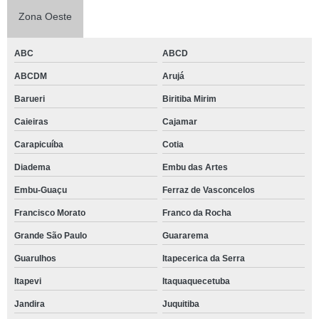
Zona Oeste
ABC
ABCD
ABCDM
Arujá
Barueri
Biritiba Mirim
Caieiras
Cajamar
Carapicuíba
Cotia
Diadema
Embu das Artes
Embu-Guaçu
Ferraz de Vasconcelos
Francisco Morato
Franco da Rocha
Grande São Paulo
Guararema
Guarulhos
Itapecerica da Serra
Itapevi
Itaquaquecetuba
Jandira
Juquitiba