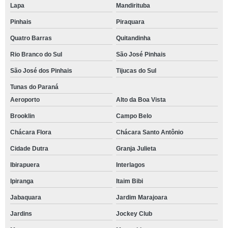
Lapa
Mandirituba
Pinhais
Piraquara
Quatro Barras
Quitandinha
Rio Branco do Sul
São José Pinhais
São José dos Pinhais
Tijucas do Sul
Tunas do Paraná
Aeroporto
Alto da Boa Vista
Brooklin
Campo Belo
Chácara Flora
Chácara Santo Antônio
Cidade Dutra
Granja Julieta
Ibirapuera
Interlagos
Ipiranga
Itaim Bibi
Jabaquara
Jardim Marajoara
Jardins
Jockey Club