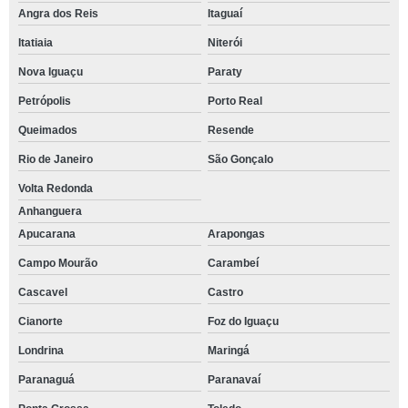
Angra dos Reis
Itaguaí
Itatiaia
Niterói
Nova Iguaçu
Paraty
Petrópolis
Porto Real
Queimados
Resende
Rio de Janeiro
São Gonçalo
Volta Redonda
Anhanguera
Apucarana
Arapongas
Campo Mourão
Carambeí
Cascavel
Castro
Cianorte
Foz do Iguaçu
Londrina
Maringá
Paranaguá
Paranavaí