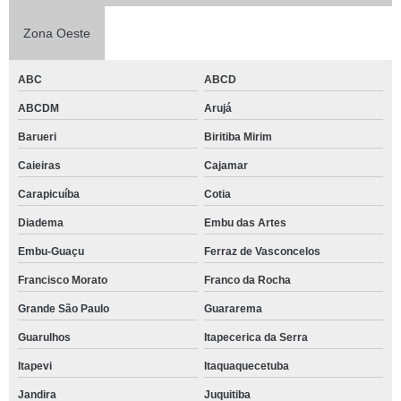
Zona Oeste
ABC
ABCD
ABCDM
Arujá
Barueri
Biritiba Mirim
Caieiras
Cajamar
Carapicuíba
Cotia
Diadema
Embu das Artes
Embu-Guaçu
Ferraz de Vasconcelos
Francisco Morato
Franco da Rocha
Grande São Paulo
Guararema
Guarulhos
Itapecerica da Serra
Itapevi
Itaquaquecetuba
Jandira
Juquitiba