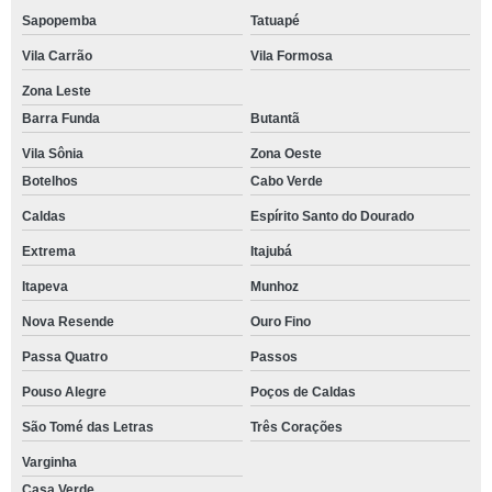
Sapopemba
Tatuapé
Vila Carrão
Vila Formosa
Zona Leste
Barra Funda
Butantã
Vila Sônia
Zona Oeste
Botelhos
Cabo Verde
Caldas
Espírito Santo do Dourado
Extrema
Itajubá
Itapeva
Munhoz
Nova Resende
Ouro Fino
Passa Quatro
Passos
Pouso Alegre
Poços de Caldas
São Tomé das Letras
Três Corações
Varginha
Casa Verde