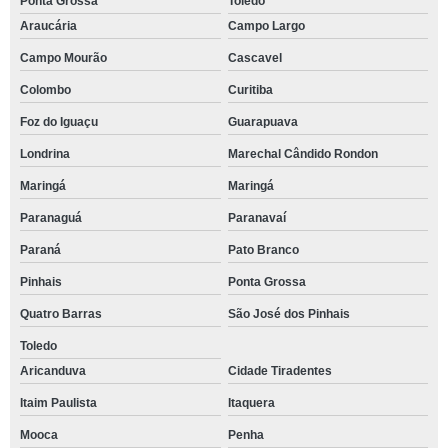
Ponta Grossa
Toledo
Araucária
Campo Largo
Campo Mourão
Cascavel
Colombo
Curitiba
Foz do Iguaçu
Guarapuava
Londrina
Marechal Cândido Rondon
Maringá
Maringá
Paranaguá
Paranavaí
Paraná
Pato Branco
Pinhais
Ponta Grossa
Quatro Barras
São José dos Pinhais
Toledo
Aricanduva
Cidade Tiradentes
Itaim Paulista
Itaquera
Mooca
Penha