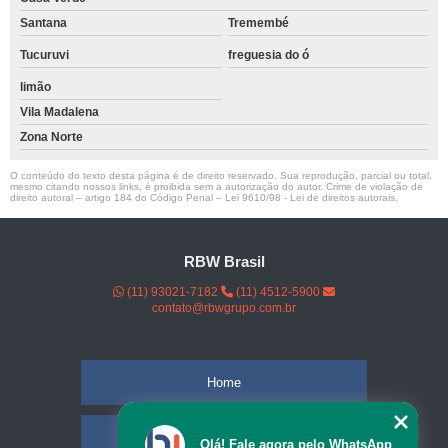
Santana
Tremembé
Tucuruvi
freguesia do ó
limão
Vila Madalena
Zona Norte
O conteúdo do texto desta página é de direito reservado. Sua reprodução, parcial ou total,
mesmo citando nossos links, é proibida sem a autorização do autor. Crime de violação de
direito autoral – artigo 184 do Código Penal –
Lei 9610/98 - Lei de direitos autorais
.
RBW Brasil
(11) 93021-7182
(11) 4512-5900
contato@rbwgrupo.com.br
Home
Empresa
Olá! Fale agora pelo WhatsApp