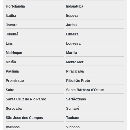
Hortolândia
Indaiatuba
Itatiba
Itupeva
Jacareí
Jarinu
Jundiaí
Limeira
Lins
Louveira
Mairinque
Marília
Matão
Monte Mor
Paulínia
Piracicaba
Promissão
Ribeirão Preto
Salto
Santa Bárbara d'Oeste
Santa Cruz do Rio Pardo
Sertãozinho
Sorocaba
Sumaré
São José dos Campos
Taubaté
Valinhos
Vinhedo