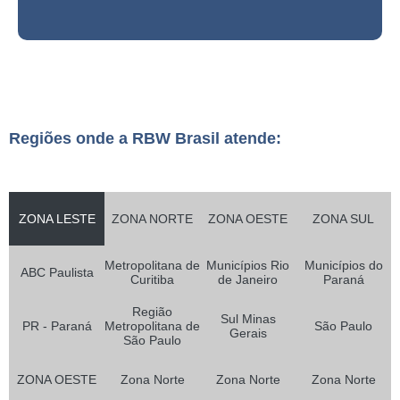
Regiões onde a RBW Brasil atende:
ZONA LESTE
ZONA NORTE
ZONA OESTE
ZONA SUL
Metropolitana de
Municípios Rio
Municípios do
ABC Paulista
Curitiba
de Janeiro
Paraná
Região
Sul Minas
PR - Paraná
Metropolitana de
São Paulo
Gerais
São Paulo
ZONA OESTE
Zona Norte
Zona Norte
Zona Norte