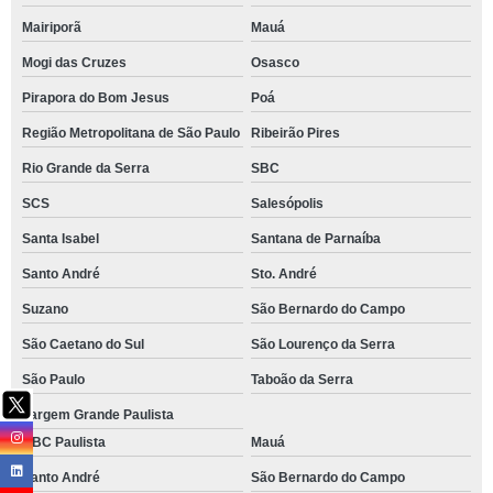
Mairiporã
Mauá
Mogi das Cruzes
Osasco
Pirapora do Bom Jesus
Poá
Região Metropolitana de São Paulo
Ribeirão Pires
Rio Grande da Serra
SBC
SCS
Salesópolis
Santa Isabel
Santana de Parnaíba
Santo André
Sto. André
Suzano
São Bernardo do Campo
São Caetano do Sul
São Lourenço da Serra
São Paulo
Taboão da Serra
Vargem Grande Paulista
ABC Paulista
Mauá
Santo André
São Bernardo do Campo