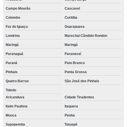
Campo Mourão
Cascavel
Colombo
Curitiba
Foz do Iguaçu
Guarapuava
Londrina
Marechal Cândido Rondon
Maringá
Maringá
Paranaguá
Paranavaí
Paraná
Pato Branco
Pinhais
Ponta Grossa
Quatro Barras
São José dos Pinhais
Toledo
Aricanduva
Cidade Tiradentes
Itaim Paulista
Itaquera
Mooca
Penha
Sapopemba
Tatuapé