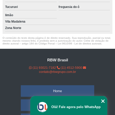
Tucuruvi
freguesia do ó
limão
Vila Madalena
Zona Norte
O conteúdo do texto desta página é de direito reservado. Sua reprodução, parcial ou total,
mesmo citando nossos links, é proibida sem a autorização do autor. Crime de violação de
direito autoral – artigo 184 do Código Penal –
Lei 9610/98 - Lei de direitos autorais
.
RBW Brasil
(11) 93021-7182
(11) 4512-5900
contato@rbwgrupo.com.br
Home
Empresa
Olá! Fale agora pelo WhatsApp