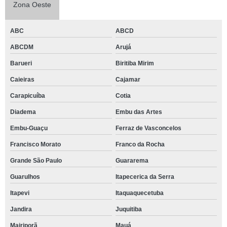
Zona Oeste
ABC
ABCD
ABCDM
Arujá
Barueri
Biritiba Mirim
Caieiras
Cajamar
Carapicuíba
Cotia
Diadema
Embu das Artes
Embu-Guaçu
Ferraz de Vasconcelos
Francisco Morato
Franco da Rocha
Grande São Paulo
Guararema
Guarulhos
Itapecerica da Serra
Itapevi
Itaquaquecetuba
Jandira
Juquitiba
Mairiporã
Mauá