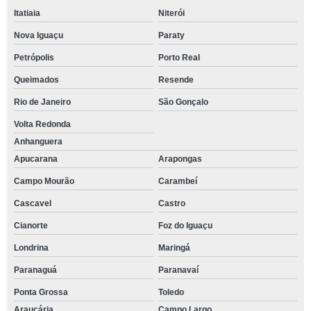
Itatiaia
Niterói
Nova Iguaçu
Paraty
Petrópolis
Porto Real
Queimados
Resende
Rio de Janeiro
São Gonçalo
Volta Redonda
Anhanguera
Apucarana
Arapongas
Campo Mourão
Carambeí
Cascavel
Castro
Cianorte
Foz do Iguaçu
Londrina
Maringá
Paranaguá
Paranavaí
Ponta Grossa
Toledo
Araucária
Campo Largo