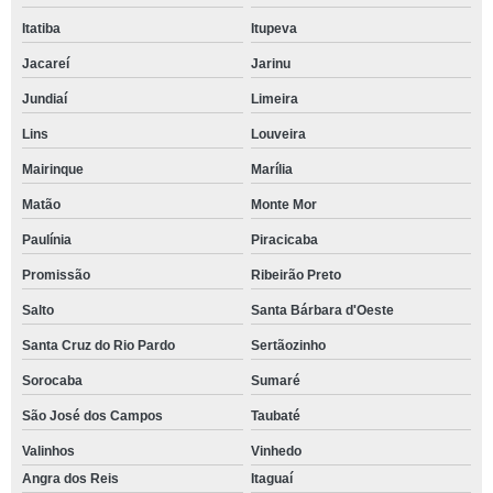
Itatiba
Itupeva
Jacareí
Jarinu
Jundiaí
Limeira
Lins
Louveira
Mairinque
Marília
Matão
Monte Mor
Paulínia
Piracicaba
Promissão
Ribeirão Preto
Salto
Santa Bárbara d'Oeste
Santa Cruz do Rio Pardo
Sertãozinho
Sorocaba
Sumaré
São José dos Campos
Taubaté
Valinhos
Vinhedo
Angra dos Reis
Itaguaí