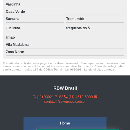
Varginha
Casa Verde
Santana
Tremembé
Tucuruvi
freguesia do ó
limão
Vila Madalena
Zona Norte
O conteúdo do texto desta página é de direito reservado. Sua reprodução, parcial ou total,
mesmo citando nossos links, é proibida sem a autorização do autor. Crime de violação de
direito autoral – artigo 184 do Código Penal –
Lei 9610/98 - Lei de direitos autorais
.
RBW Brasil
(11) 93021-7182
(11) 4512-5900
contato@rbwgrupo.com.br
Home