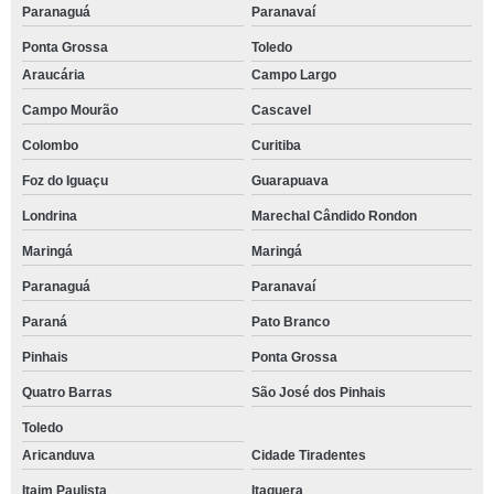
Paranaguá
Paranavaí
Ponta Grossa
Toledo
Araucária
Campo Largo
Campo Mourão
Cascavel
Colombo
Curitiba
Foz do Iguaçu
Guarapuava
Londrina
Marechal Cândido Rondon
Maringá
Maringá
Paranaguá
Paranavaí
Paraná
Pato Branco
Pinhais
Ponta Grossa
Quatro Barras
São José dos Pinhais
Toledo
Aricanduva
Cidade Tiradentes
Itaim Paulista
Itaquera