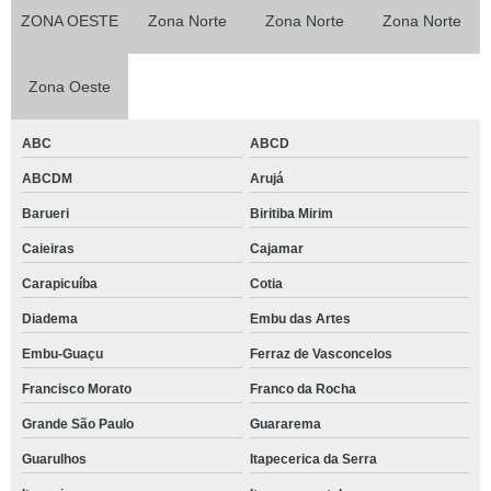
ZONA OESTE
Zona Norte
Zona Norte
Zona Norte
Zona Oeste
ABC
ABCD
ABCDM
Arujá
Barueri
Biritiba Mirim
Caieiras
Cajamar
Carapicuíba
Cotia
Diadema
Embu das Artes
Embu-Guaçu
Ferraz de Vasconcelos
Francisco Morato
Franco da Rocha
Grande São Paulo
Guararema
Guarulhos
Itapecerica da Serra