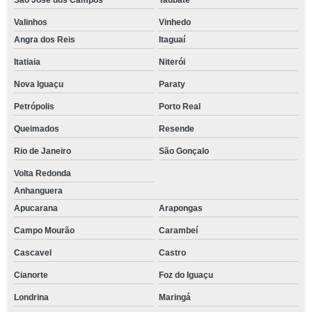
São José dos Campos
Taubaté
Valinhos
Vinhedo
Angra dos Reis
Itaguaí
Itatiaia
Niterói
Nova Iguaçu
Paraty
Petrópolis
Porto Real
Queimados
Resende
Rio de Janeiro
São Gonçalo
Volta Redonda
Anhanguera
Apucarana
Arapongas
Campo Mourão
Carambeí
Cascavel
Castro
Cianorte
Foz do Iguaçu
Londrina
Maringá