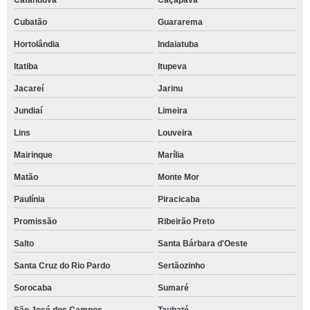
Catanduva
Caçapava
Cubatão
Guararema
Hortolândia
Indaiatuba
Itatiba
Itupeva
Jacareí
Jarinu
Jundiaí
Limeira
Lins
Louveira
Mairinque
Marília
Matão
Monte Mor
Paulínia
Piracicaba
Promissão
Ribeirão Preto
Salto
Santa Bárbara d'Oeste
Santa Cruz do Rio Pardo
Sertãozinho
Sorocaba
Sumaré