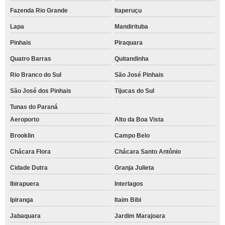
Fazenda Rio Grande
Itaperuçu
Lapa
Mandirituba
Pinhais
Piraquara
Quatro Barras
Quitandinha
Rio Branco do Sul
São José Pinhais
São José dos Pinhais
Tijucas do Sul
Tunas do Paraná
Aeroporto
Alto da Boa Vista
Brooklin
Campo Belo
Chácara Flora
Chácara Santo Antônio
Cidade Dutra
Granja Julieta
Ibirapuera
Interlagos
Ipiranga
Itaim Bibi
Jabaquara
Jardim Marajoara