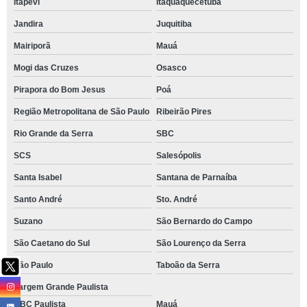
Itapevi
Itaquaquecetuba
Jandira
Juquitiba
Mairiporã
Mauá
Mogi das Cruzes
Osasco
Pirapora do Bom Jesus
Poá
Região Metropolitana de São Paulo
Ribeirão Pires
Rio Grande da Serra
SBC
SCS
Salesópolis
Santa Isabel
Santana de Parnaíba
Santo André
Sto. André
Suzano
São Bernardo do Campo
São Caetano do Sul
São Lourenço da Serra
São Paulo
Taboão da Serra
Vargem Grande Paulista
ABC Paulista
Mauá