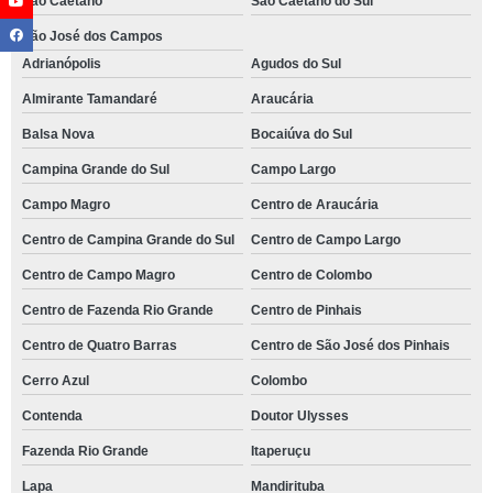
São Caetano
São Caetano do Sul
São José dos Campos
Adrianópolis
Agudos do Sul
Almirante Tamandaré
Araucária
Balsa Nova
Bocaiúva do Sul
Campina Grande do Sul
Campo Largo
Campo Magro
Centro de Araucária
Centro de Campina Grande do Sul
Centro de Campo Largo
Centro de Campo Magro
Centro de Colombo
Centro de Fazenda Rio Grande
Centro de Pinhais
Centro de Quatro Barras
Centro de São José dos Pinhais
Cerro Azul
Colombo
Contenda
Doutor Ulysses
Fazenda Rio Grande
Itaperuçu
Lapa
Mandirituba