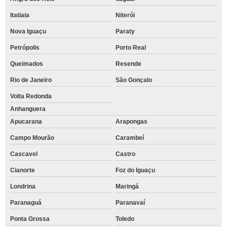
Itatiaia
Niterói
Nova Iguaçu
Paraty
Petrópolis
Porto Real
Queimados
Resende
Rio de Janeiro
São Gonçalo
Volta Redonda
Anhanguera
Apucarana
Arapongas
Campo Mourão
Carambeí
Cascavel
Castro
Cianorte
Foz do Iguaçu
Londrina
Maringá
Paranaguá
Paranavaí
Ponta Grossa
Toledo