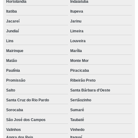
Hortolândia
Indaiatuba
Itatiba
Itupeva
Jacareí
Jarinu
Jundiaí
Limeira
Lins
Louveira
Mairinque
Marília
Matão
Monte Mor
Paulínia
Piracicaba
Promissão
Ribeirão Preto
Salto
Santa Bárbara d'Oeste
Santa Cruz do Rio Pardo
Sertãozinho
Sorocaba
Sumaré
São José dos Campos
Taubaté
Valinhos
Vinhedo
Angra dos Reis
Itaguaí