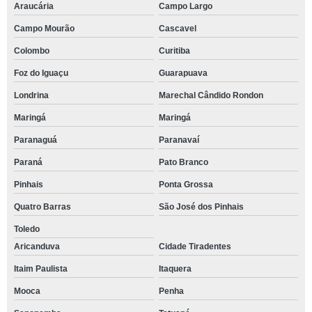
Araucária
Campo Largo
Campo Mourão
Cascavel
Colombo
Curitiba
Foz do Iguaçu
Guarapuava
Londrina
Marechal Cândido Rondon
Maringá
Maringá
Paranaguá
Paranavaí
Paraná
Pato Branco
Pinhais
Ponta Grossa
Quatro Barras
São José dos Pinhais
Toledo
Aricanduva
Cidade Tiradentes
Itaim Paulista
Itaquera
Mooca
Penha