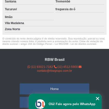
Santana
Tremembé
Tucuruvi
freguesia do ó
limão
Vila Madalena
Zona Norte
O conteúdo do texto desta página é de direito reservado. Sua reprodução, parcial ou total,
mesmo citando nossos links, é proibida sem a autorização do autor. Crime de violação de
direito autoral – artigo 184 do Código Penal –
Lei 9610/98 - Lei de direitos autorais
.
RBW Brasil
(11) 93021-7182
(11) 4512-5900
contato@rbwgrupo.com.br
Home
Empresa
Olá! Fale agora pelo WhatsApp