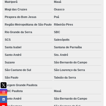
Mairiporã
Mauá
Mogi das Cruzes
Osasco
Pirapora do Bom Jesus
Poá
Região Metropolitana de São Paulo
Ribeirão Pires
Rio Grande da Serra
SBC
SCS
Salesópolis
Santa Isabel
Santana de Parnaíba
Santo André
Sto. André
Suzano
São Bernardo do Campo
São Caetano do Sul
São Lourenço da Serra
São Paulo
Taboão da Serra
Vargem Grande Paulista
ABC Paulista
Mauá
Santo André
São Bernardo do Campo