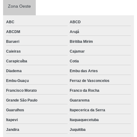
Zona Oeste
ABC
ABCD
ABCDM
Arujá
Barueri
Biritiba Mirim
Caieiras
Cajamar
Carapicuíba
Cotia
Diadema
Embu das Artes
Embu-Guaçu
Ferraz de Vasconcelos
Francisco Morato
Franco da Rocha
Grande São Paulo
Guararema
Guarulhos
Itapecerica da Serra
Itapevi
Itaquaquecetuba
Jandira
Juquitiba