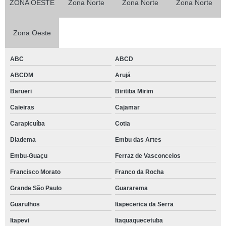
ZONA OESTE
Zona Norte
Zona Norte
Zona Norte
Zona Oeste
ABC
ABCD
ABCDM
Arujá
Barueri
Biritiba Mirim
Caieiras
Cajamar
Carapicuíba
Cotia
Diadema
Embu das Artes
Embu-Guaçu
Ferraz de Vasconcelos
Francisco Morato
Franco da Rocha
Grande São Paulo
Guararema
Guarulhos
Itapecerica da Serra
Itapevi
Itaquaquecetuba