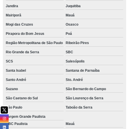
Jandira
Juquitiba
Mairiporã
Mauá
Mogi das Cruzes
Osasco
Pirapora do Bom Jesus
Poá
Região Metropolitana de São Paulo
Ribeirão Pires
Rio Grande da Serra
SBC
SCS
Salesópolis
Santa Isabel
Santana de Parnaíba
Santo André
Sto. André
Suzano
São Bernardo do Campo
São Caetano do Sul
São Lourenço da Serra
São Paulo
Taboão da Serra
Vargem Grande Paulista
ABC Paulista
Mauá