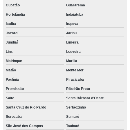
Cubatão
Guararema
Hortolândia
Indaiatuba
Itatiba
Itupeva
Jacareí
Jarinu
Jundiaí
Limeira
Lins
Louveira
Mairinque
Marília
Matão
Monte Mor
Paulínia
Piracicaba
Promissão
Ribeirão Preto
Salto
Santa Bárbara d'Oeste
Santa Cruz do Rio Pardo
Sertãozinho
Sorocaba
Sumaré
São José dos Campos
Taubaté