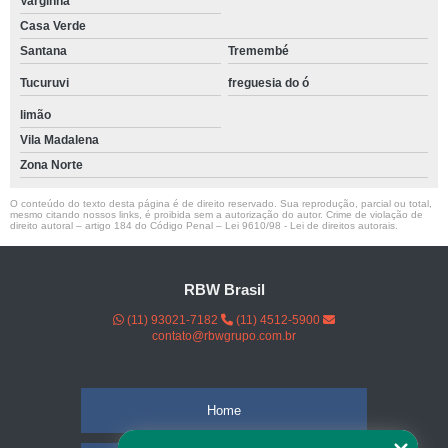
Varginha
Casa Verde
Santana
Tremembé
Tucuruvi
freguesia do ó
limão
Vila Madalena
Zona Norte
O conteúdo do texto desta página é de direito reservado. Sua reprodução, parcial ou total,
mesmo citando nossos links, é proibida sem a autorização do autor. Crime de violação de
direito autoral – artigo 184 do Código Penal –
Lei 9610/98 - Lei de direitos autorais
.
RBW Brasil
(11) 93021-7182
(11) 4512-5900
contato@rbwgrupo.com.br
Home