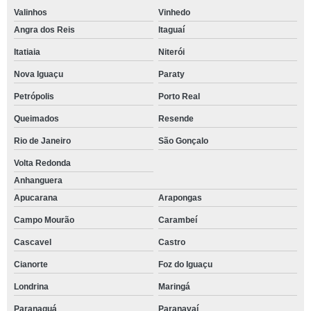
Valinhos
Vinhedo
Angra dos Reis
Itaguaí
Itatiaia
Niterói
Nova Iguaçu
Paraty
Petrópolis
Porto Real
Queimados
Resende
Rio de Janeiro
São Gonçalo
Volta Redonda
Anhanguera
Apucarana
Arapongas
Campo Mourão
Carambeí
Cascavel
Castro
Cianorte
Foz do Iguaçu
Londrina
Maringá
Paranaguá
Paranavaí