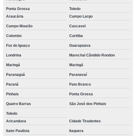
Ponta Grossa
Toledo
Araucária
Campo Largo
Campo Mourão
Cascavel
Colombo
Curitiba
Foz do Iguaçu
Guarapuava
Londrina
Marechal Cândido Rondon
Maringá
Maringá
Paranaguá
Paranavaí
Paraná
Pato Branco
Pinhais
Ponta Grossa
Quatro Barras
São José dos Pinhais
Toledo
Aricanduva
Cidade Tiradentes
Itaim Paulista
Itaquera