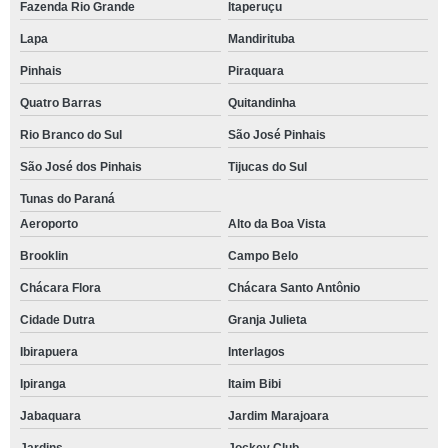
Fazenda Rio Grande
Itaperuçu
Lapa
Mandirituba
Pinhais
Piraquara
Quatro Barras
Quitandinha
Rio Branco do Sul
São José Pinhais
São José dos Pinhais
Tijucas do Sul
Tunas do Paraná
Aeroporto
Alto da Boa Vista
Brooklin
Campo Belo
Chácara Flora
Chácara Santo Antônio
Cidade Dutra
Granja Julieta
Ibirapuera
Interlagos
Ipiranga
Itaim Bibi
Jabaquara
Jardim Marajoara