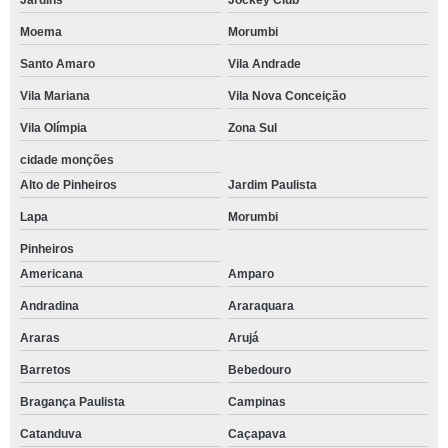
Jardins
Jockey Club
Moema
Morumbi
Santo Amaro
Vila Andrade
Vila Mariana
Vila Nova Conceição
Vila Olímpia
Zona Sul
cidade monções
Alto de Pinheiros
Jardim Paulista
Lapa
Morumbi
Pinheiros
Americana
Amparo
Andradina
Araraquara
Araras
Arujá
Barretos
Bebedouro
Bragança Paulista
Campinas
Catanduva
Caçapava