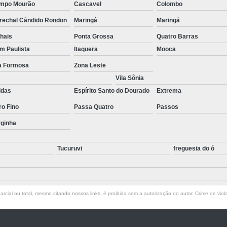
mpo Mourão
Cascavel
Colombo
Empresa de T
rechal Cândido Rondon
Maringá
Maringá
Empresa d
hais
Ponta Grossa
Quatro Barras
Empresa de Terc
im Paulista
Itaquera
Mooca
Empresa de Terceirização P
la Formosa
Zona Leste
Empresa Terceirização
Vila Sônia
ldas
Espírito Santo do Dourado
Extrema
Empresa 
ro Fino
Passa Quatro
Passos
Empresa Tercei
rginha
Empresa de Terce
Empresa de Tercei
Tucuruvi
freguesia do ó
Empresa de Ter
Empresa de Te
rcial ou total, mesmo citando nossos links, é proibida sem a autorização do autor. Crime de viol
Empresa de
Empresa de Ter