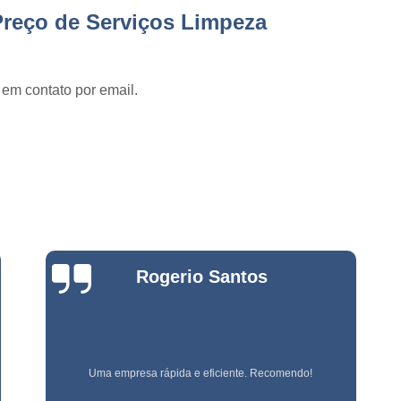
Empresa de Jardinage
e
Preço de Serviços Limpeza
Empresa de Jardin
s
Empresa de Jard
e
s
 em contato por email.
Empresa de Jardinagem em 
e
Empresa de 
Empresa d
e
stas
Empresa d
e
Empresa de Jardinagem Resi
Empresa E
e
Bianca
s
Empresa de Conservação e 
Zanardo
Empresa de Limpeza e Con
e
Empresa de Ser
ão
Empresa de Soluções em Li
Empresa referência em terceirização de mão de obra!
e
Empresa Tercei