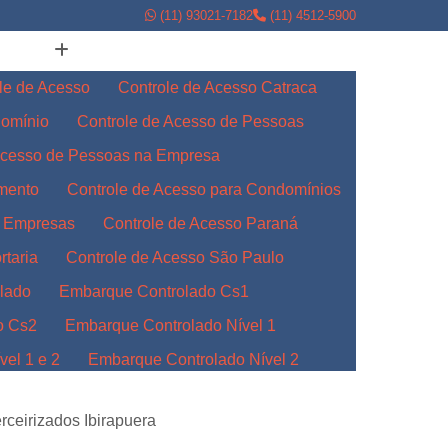
(11) 93021-7182
(11) 4512-5900
le de Acesso
Controle de Acesso Catraca
domínio
Controle de Acesso de Pessoas
Acesso de Pessoas na Empresa
amento
Controle de Acesso para Condomínios
a Empresas
Controle de Acesso Paraná
rtaria
Controle de Acesso São Paulo
lado
Embarque Controlado Cs1
o Cs2
Embarque Controlado Nível 1
el 1 e 2
Embarque Controlado Nível 2
l 3
Embarque Controlado para Empresas
erceirizados Ibirapuera
Indústrias
Embarque Controlado Paraná