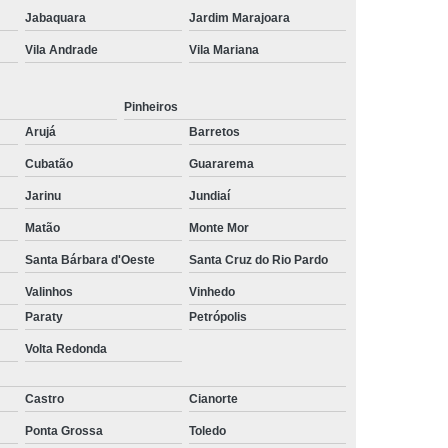
ltoria de Recrutamento e Seleção
Jabaquara
Jardim Marajoara
Vila Andrade
Vila Mariana
to
Empresa de Recrutamento e Seleção
rutamento e Seleção de Pessoas
Pinheiros
mento e Seleção Mais Próximo de Mim
Arujá
Barretos
utamento e Seleção Perto de Mim
Cubatão
Guararema
tamento e Seleção Próximo de Mim
Jarinu
Jundiaí
de Seleção e Recrutamento
Matão
Monte Mor
lista em Recrutamento e Seleção
Santa Bárbara d'Oeste
Santa Cruz do Rio Pardo
lizada em Recrutamento e Seleção
Valinhos
Vinhedo
Paraty
Petrópolis
 e Seleção
Empresa de Terceirização
Volta Redonda
e Terceirização de Limpeza
Terceirização de Mão de Obra
Castro
Cianorte
e Terceirização de Portaria
Ponta Grossa
Toledo