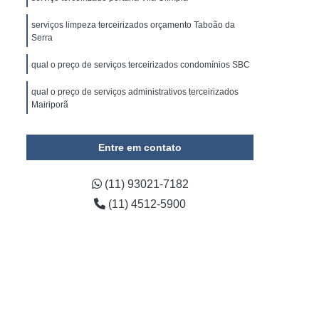
omínio
Empresa de Gestão de Condomínios
serviços limpeza terceirizados orçamento Taboão da
ada em Administração de Condomínio
Serra
ada em Administração de Condomínios
qual o preço de serviços terceirizados condomínios SBC
 e Limpeza
Empresa de Conservação
qual o preço de serviços administrativos terceirizados
onservação e Limpeza Predial
Mairiporã
e Conservação Terceirizada
qual o preço de serviços administrativos terceirizados
Agudos do Sul
Entre em contato
impeza e Conservação Predial
viços de Conservação e Limpeza
(11) 93021-7182
viços de Limpeza e Conservação
(11) 4512-5900
irizada de Conservação Predial
rizada de Limpeza e Conservação
e Limpeza e Conservação de Condomínios
da de Limpeza e Conservação Predial