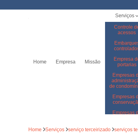
Serviços
Controle d
acessos
Embarque
controlado
Empresa d
Home
Empresa
Missão
portarias
Empresas 
administraç
de condomín
Empresas 
conservaç
Empresas 
jardinage
Empresas 
Home
Serviços
serviço terceirizado
serviços te
limpeza