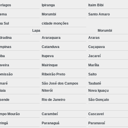
stas
Empresa de Consu
erlagos
Ipiranga
Itaim Bibi
o de
ema
Morumbi
Santo Amaro
Empresa de Recrutamen
na Sul
cidade monções
Empresa de Rec
o de
Lapa
Morumbi
Empresa de Recruta
dradina
Araraquara
Araras
o de
Empresa de Recr
ão
mpinas
Catanduva
Caçapava
Empresa de Recru
tiba
Itupeva
Jacareí
o de
Empresa 
uveira
Mairinque
Marília
Empresa Especia
omissão
Ribeirão Preto
Salto
ões
bra
Empresa Especia
maré
São José dos Campos
Taubaté
tiaia
Niterói
Nova Iguaçu
Empresa Recrutamento
sende
Rio de Janeiro
São Gonçalo
Empresa d
Empresa de 
mpo Mourão
Carambeí
Cascavel
Empresa d
ringá
Paranaguá
Paranavaí