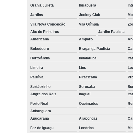
empilhadeiri
Granja Julieta
Ibirapuera
Int
Terceirizaçã
Jardins
Jockey Club
Mo
facilities
Vila Nova Conceição
Vila Olímpia
Zo
Terceirizaçã
Alto de Pinheiros
Jardim Paulista
limpezas
Americana
Amparo
An
Terceirizaçã
movimentaç
Bebedouro
Bragança Paulista
Ca
de cargas
Hortolândia
Indaiatuba
Ita
Terceirizaçã
Limeira
Lins
Lo
serviço
Paulínia
Piracicaba
Pr
Terceirizaç
de mão de o
Sertãozinho
Sorocaba
Su
Angra dos Reis
Itaguaí
Ita
Porto Real
Queimados
Re
Anhanguera
Apucarana
Arapongas
Ca
Foz do Iguaçu
Londrina
Ma