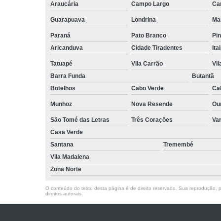
Araucária
Campo Largo
Ca
Guarapuava
Londrina
Ma
Paraná
Pato Branco
Pin
Aricanduva
Cidade Tiradentes
Ita
Tatuapé
Vila Carrão
Vi
Barra Funda
Butantã
Botelhos
Cabo Verde
Ca
Munhoz
Nova Resende
Ou
São Tomé das Letras
Três Corações
Va
Casa Verde
Santana
Tremembé
Vila Madalena
Zona Norte
O conteúdo do texto desta página é de direito reservado. Sua reprodução, pa
direitos autorais
.