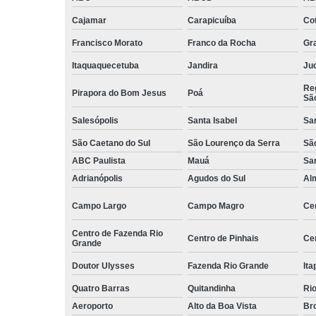
Serviços d
Cajamar
Carapicuíba
Cot
zeladoria
Francisco Morato
Franco da Rocha
Gr
Serviços
terceirizados
Itaquaquecetuba
Jandira
Juq
ajudante
Reg
Pirapora do Bom Jesus
Poá
Sã
Serviços
terceirizados
Salesópolis
Santa Isabel
Sa
conferent
São Caetano do Sul
São Lourenço da Serra
Sã
Terceirizaçã
ABC Paulista
Mauá
Sa
almoxarife
Adrianópolis
Agudos do Sul
Al
Terceirizaçã
cargas e
Campo Largo
Campo Magro
Ce
descarga
Centro de Fazenda Rio
Terceirizaçã
Centro de Pinhais
Ce
Grande
conferente
Doutor Ulysses
Fazenda Rio Grande
Ita
Terceirizaçã
empilhadeir
Quatro Barras
Quitandinha
Rio
Aeroporto
Alto da Boa Vista
Bro
Terceirizaçã