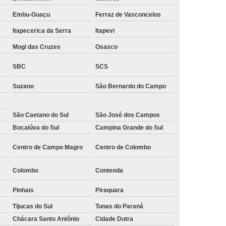
 Monitoramento e Segurança
Embu-Guaçu
Ferraz de Vasconcelos
 Monitoramento Residencial
Itapecerica da Serra
Itapevi
 Segurança e Monitoramento
Mogi das Cruzes
Osasco
ecializada em Monitoramento
SBC
SCS
oras
Empresa Terceirizada de Monitoramento
Suzano
São Bernardo do Campo
 e Paisagismo
Empresa de Paisagismo
e Paisagismo e Jardinagem
São Caetano do Sul
São José dos Campos
Bocaiúva do Sul
Campina Grande do Sul
isagismo e Jardinagem Predial
Centro de Campo Magro
Centro de Colombo
dial
Empresa de Paisagismo Terceirizado
specializada em Paisagismo
Colombo
Contenda
ializada em Paisagismo Predial
Pinhais
Piraquara
agismo
Empresa Paisagismo e Jardinagem
Tijucas do Sul
Tunas do Paraná
erceirizada de Paisagismo
Chácara Santo Antônio
Cidade Dutra