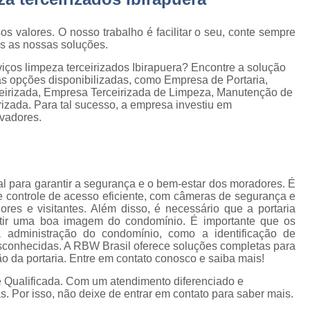
Empresa de Gestão de Cond
Empresa Especializ
e
os valores. O nosso trabalho é facilitar o seu, conte sempre
as as nossas soluções.
Empresa Especializ
e
iços limpeza terceirizados Ibirapuera? Encontre a solução
Empresa Conservação
os
as opções disponibilizadas, como Empresa de Portaria,
eirizada, Empresa Terceirizada de Limpeza, Manutenção de
Empresa de C
de
izada. Para tal sucesso, a empresa investiu em
vadores.
Empresa d
s
Empresa de L
Empresa de Ser
 de
l para garantir a segurança e o bem-estar dos moradores. É
Empresa de Ser
 controle de acesso eficiente, com câmeras de segurança e
ores e visitantes. Além disso, é necessário que a portaria
ão
Empresa Terce
itir uma boa imagem do condomínio. É importante que os
 administração do condomínio, como a identificação de
Empresa Tercei
esconhecidas. A RBW Brasil oferece soluções completas para
e
o da portaria. Entre em contato conosco e saiba mais!
os
Empresa Terceirizada d
 Qualificada. Com um atendimento diferenciado e
e
Empresa Terceiriza
. Por isso, não deixe de entrar em contato para saber mais.
s