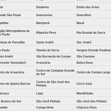
e
Empresa de
ia
Diadema
Embu das Artes
Empresa de
ande São Paulo
Guararema
Guarulhos
 de
Empresa de
uitiba
Mairiporã
Mauá
Empresa Esp
ião Metropolitana de
Ribeirão Pires
Rio Grande da Serra
o Paulo
 de
Empresa Monitoramento 24 H
ntana de Parnaíba
Santo André
Sto. André
e
Empresa de Jardinagem
o Paulo
Taboão da Serra
Vargem Grande Paulista
o de
Empresa d
nto André
São Bernardo do Campo
São Caetano
s
mirante Tamandaré
Araucária
Balsa Nova
Empresa de Pa
o de
Centro de Campina Grande
ntro de Araucária
Centro de Campo Largo
Empresa de Paisagismo Pre
s
do Sul
Empresa E
Centro de São José dos
o de
ntro de Quatro Barras
Cerro Azul
Pinhais
s
Empresa Espec
peruçu
Lapa
Mandirituba
o de
Empresa Jardinagem e Pais
as
 Branco do Sul
São José Pinhais
São José dos Pinhais
Empresa T
oklin
Campo Belo
Chácara Flora
o de