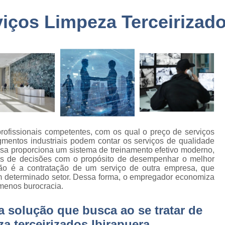
a
Embarque Controlado Sã
iços Limpeza Terceirizado
de
Empresa de Portar
Empresa de Portaria e 
de
nto
Empresa de Portaria São
de
Empresa de Zelado
o
Empresa Portaria e Segu
de
o e
Empresa Terceirizada Porta
Empresa Ad
rofissionais competentes, com os qual o preço de serviços
de
gmentos industriais podem contar os serviços de qualidade
ão
Empresa Ad
esa proporciona um sistema de treinamento efetivo moderno,
as de decisões com o propósito de desempenhar o melhor
de
Empresa Administr
ção é a contratação de um serviço de outra empresa, que
 de
m determinado setor. Dessa forma, o empregador economiza
Empresa de 
 menos burocracia.
Empresa de 
as
solução que busca ao se tratar de
Empresa de 
e
a terceirizados Ibirapuera