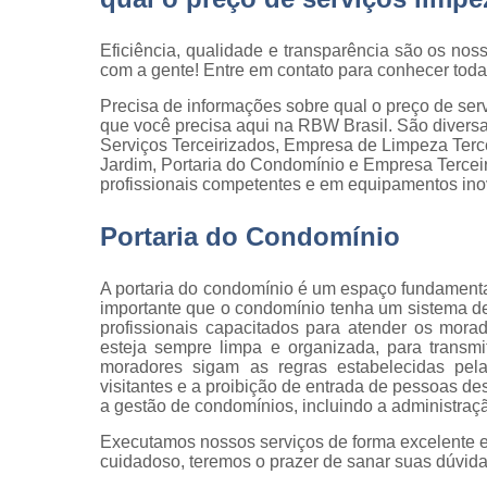
qualidade
Inspeção d
Eficiência, qualidade e transparência são os noss
peça
com a gente! Entre em contato para conhecer tod
Inspeção d
Precisa de informações sobre qual o preço de serv
recebiment
que você precisa aqui na RBW Brasil. São divers
Serviços Terceirizados, Empresa de Limpeza Terc
Inspeções 
Jardim, Portaria do Condomínio e Empresa Terceir
qualidade
profissionais competentes e em equipamentos ino
Inspeçõe
Portaria do Condomínio
visuais
Manutenção
A portaria do condomínio é um espaço fundamenta
jardins
importante que o condomínio tenha um sistema de
profissionais capacitados para atender os morad
Movimentaç
esteja sempre limpa e organizada, para transm
de cargas
moradores sigam as regras estabelecidas pela
visitantes e a proibição de entrada de pessoas d
Portaria d
a gestão de condomínios, incluindo a administraçã
condomíni
Executamos nossos serviços de forma excelente e
Serviço d
cuidadoso, teremos o prazer de sanar suas dúvidas
almoxarife