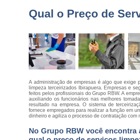
terceirizad
Qual o Preço de Serv
Empresas 
logística
Empresas 
monitorame
Empresas 
paisagism
Empresas 
recrutament
seleção
A administração de empresas é algo que exige p
Empresas 
limpeza terceirizados Ibirapuera. Empresas e se
terceirizaç
feitos pelos profissionais do Grupo RBW. A empr
auxiliando os funcionários nas melhores tomad
Empresas 
resultado na empresa. O sistema de terceiriza
terceirização
fornece empregados para realizar a função em u
limpezas
dinheiro e agiliza o processo de contratação com
Empresas
terceirizad
No Grupo RBW você encontra a 
Gestões d
qual o preço de serviços limpez