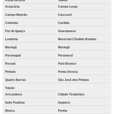
Ponta Grossa
Toledo
Araucária
Campo Largo
Campo Mourão
Cascavel
Colombo
Curitiba
Foz do Iguaçu
Guarapuava
Londrina
Marechal Cândido Rondon
Maringá
Maringá
Paranaguá
Paranavaí
Paraná
Pato Branco
Pinhais
Ponta Grossa
Quatro Barras
São José dos Pinhais
Toledo
Aricanduva
Cidade Tiradentes
Itaim Paulista
Itaquera
Mooca
Penha