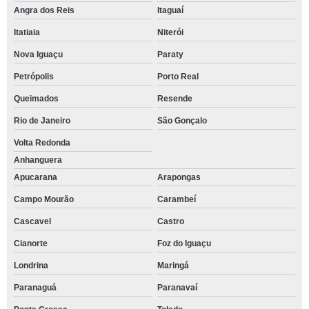
Angra dos Reis
Itaguaí
Itatiaia
Niterói
Nova Iguaçu
Paraty
Petrópolis
Porto Real
Queimados
Resende
Rio de Janeiro
São Gonçalo
Volta Redonda
Anhanguera
Apucarana
Arapongas
Campo Mourão
Carambeí
Cascavel
Castro
Cianorte
Foz do Iguaçu
Londrina
Maringá
Paranaguá
Paranavaí