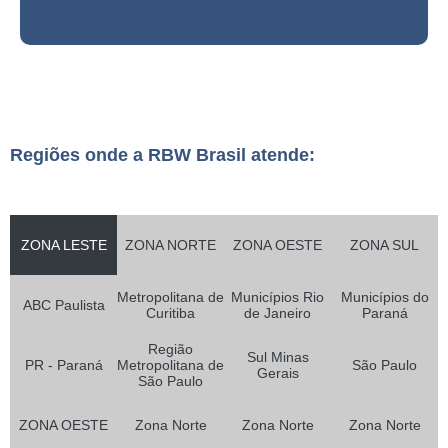
Regiões onde a RBW Brasil atende:
ZONA LESTE
ZONA NORTE
ZONA OESTE
ZONA SUL
Metropolitana de
Municípios Rio
Municípios do
ABC Paulista
Curitiba
de Janeiro
Paraná
Região
Sul Minas
PR - Paraná
Metropolitana de
São Paulo
Gerais
São Paulo
ZONA OESTE
Zona Norte
Zona Norte
Zona Norte