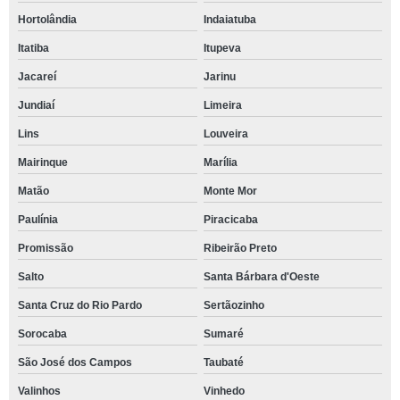
Hortolândia
Indaiatuba
Itatiba
Itupeva
Jacareí
Jarinu
Jundiaí
Limeira
Lins
Louveira
Mairinque
Marília
Matão
Monte Mor
Paulínia
Piracicaba
Promissão
Ribeirão Preto
Salto
Santa Bárbara d'Oeste
Santa Cruz do Rio Pardo
Sertãozinho
Sorocaba
Sumaré
São José dos Campos
Taubaté
Valinhos
Vinhedo