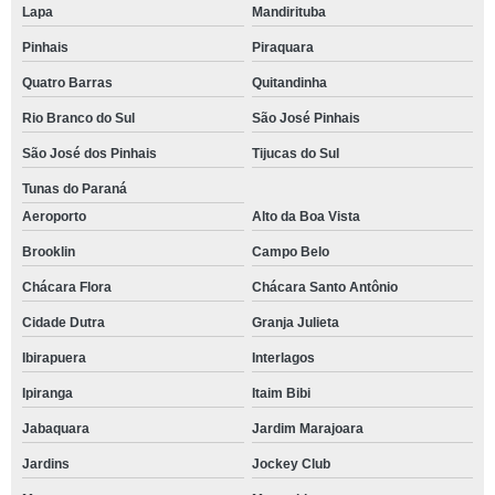
Lapa
Mandirituba
Pinhais
Piraquara
Quatro Barras
Quitandinha
Rio Branco do Sul
São José Pinhais
São José dos Pinhais
Tijucas do Sul
Tunas do Paraná
Aeroporto
Alto da Boa Vista
Brooklin
Campo Belo
Chácara Flora
Chácara Santo Antônio
Cidade Dutra
Granja Julieta
Ibirapuera
Interlagos
Ipiranga
Itaim Bibi
Jabaquara
Jardim Marajoara
Jardins
Jockey Club