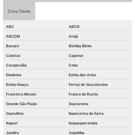
Zona Oeste
ABC
ABCD
ABCDM
Arujá
Barueri
Biritiba Mirim
Caieiras
Cajamar
Carapicuíba
Cotia
Diadema
Embu das Artes
Embu-Guaçu
Ferraz de Vasconcelos
Francisco Morato
Franco da Rocha
Grande São Paulo
Guararema
Guarulhos
Itapecerica da Serra
Itapevi
Itaquaquecetuba
Jandira
Juquitiba