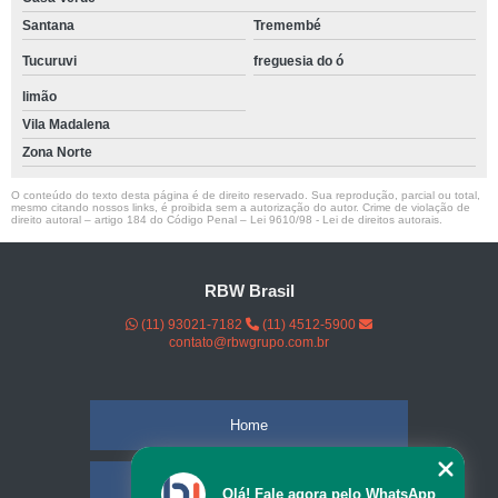
Santana
Tremembé
Tucuruvi
freguesia do ó
limão
Vila Madalena
Zona Norte
O conteúdo do texto desta página é de direito reservado. Sua reprodução, parcial ou total,
mesmo citando nossos links, é proibida sem a autorização do autor. Crime de violação de
direito autoral – artigo 184 do Código Penal –
Lei 9610/98 - Lei de direitos autorais
.
RBW Brasil
(11) 93021-7182
(11) 4512-5900
contato@rbwgrupo.com.br
Home
Empresa
Olá! Fale agora pelo WhatsApp