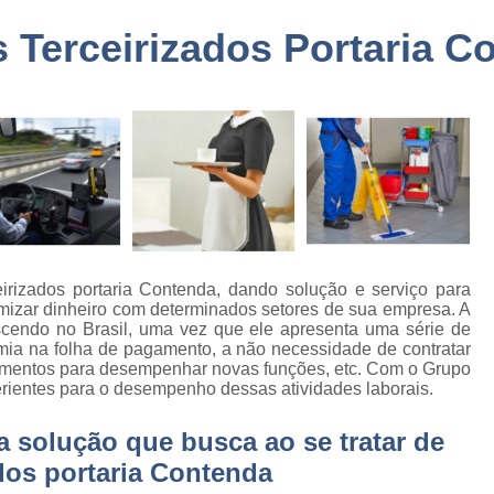
a
Embarque Controlado Sã
 Terceirizados Portaria C
de
Empresa de Portar
Empresa de Portaria e 
de
nto
Empresa de Portaria São
de
Empresa de Zelado
o
Empresa Portaria e Segu
de
o e
Empresa Terceirizada Porta
Empresa Ad
rizados portaria Contenda, dando solução e serviço para
de
izar dinheiro com determinados setores de sua empresa. A
ão
Empresa Ad
scendo no Brasil, uma vez que ele apresenta uma série de
mia na folha de pagamento, a não necessidade de contratar
de
Empresa Administr
namentos para desempenhar novas funções, etc. Com o Grupo
 de
rientes para o desempenho dessas atividades laborais.
Empresa de 
Empresa de 
solução que busca ao se tratar de
as
Empresa de 
dos portaria Contenda
e