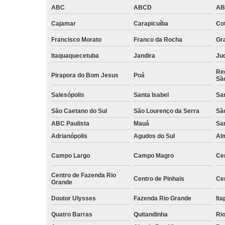
ABC
ABCD
A
Serviços d
zeladoria
Cajamar
Carapicuíba
Cot
Serviços
Francisco Morato
Franco da Rocha
Gr
terceirizados
ajudante
Itaquaquecetuba
Jandira
Juq
Serviços
Reg
Pirapora do Bom Jesus
Poá
Sã
terceirizados
conferent
Salesópolis
Santa Isabel
Sa
Terceirizaçã
São Caetano do Sul
São Lourenço da Serra
Sã
almoxarife
ABC Paulista
Mauá
Sa
Terceirizaçã
Adrianópolis
Agudos do Sul
Al
cargas e
descarga
Campo Largo
Campo Magro
Ce
Terceirizaçã
Centro de Fazenda Rio
conferente
Centro de Pinhais
Ce
Grande
Terceirizaçã
Doutor Ulysses
Fazenda Rio Grande
Ita
empilhadeir
Quatro Barras
Quitandinha
Rio
Terceirizaçã