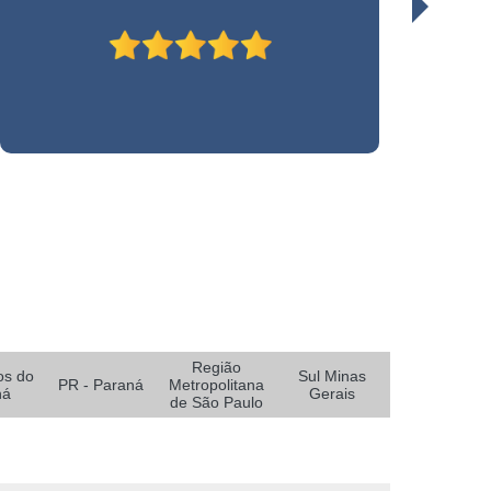
ceirizada de Limpeza Predial
 Limpeza
Empresa Terceirizada Limpeza
Limpeza
Empresa de Logística e Transporte
alar
Empresa de Logística para Ecommerce
eirizada
Empresa de Serviços Logísticos
te e Logística
Empresa Logística
xarifado
Empresa Logística Ecommerce
Paraná
Empresa Logística Reversa
ulo
Empresa de Alarme e Monitoramento
Região
to
Empresa de Monitoramento 24 Horas
os do
Sul Minas
PR - Paraná
Metropolitana
ná
Gerais
de São Paulo
e Monitoramento de Alarmes
 Monitoramento de Câmeras
 Monitoramento de Segurança