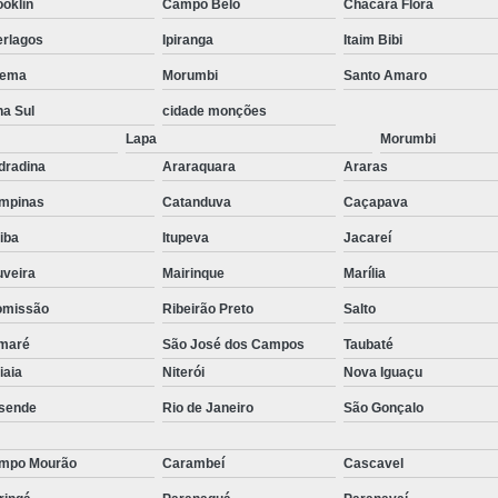
oklin
Campo Belo
Chácara Flora
stas
Empresa de Consu
erlagos
Ipiranga
Itaim Bibi
o de
Empresa de Recrutamen
ema
Morumbi
Santo Amaro
Empresa de Rec
o de
na Sul
cidade monções
Empresa de Recruta
Lapa
Morumbi
o de
dradina
Araraquara
Araras
Empresa de Recr
ão
mpinas
Catanduva
Caçapava
Empresa de Recru
tiba
Itupeva
Jacareí
o de
Empresa 
uveira
Mairinque
Marília
Empresa Especia
ões
omissão
Ribeirão Preto
Salto
bra
Empresa Especia
maré
São José dos Campos
Taubaté
Empresa Recrutamento
tiaia
Niterói
Nova Iguaçu
Empresa d
sende
Rio de Janeiro
São Gonçalo
Empresa de 
mpo Mourão
Carambeí
Cascavel
Empresa d