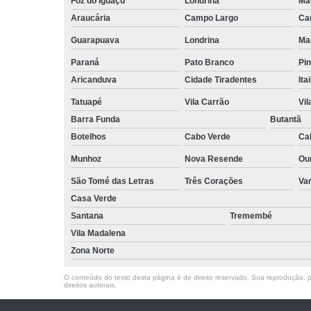
Foz do Iguaçu
Londrina
Ma
Araucária
Campo Largo
Ca
Guarapuava
Londrina
Ma
Paraná
Pato Branco
Pin
Aricanduva
Cidade Tiradentes
Ita
Tatuapé
Vila Carrão
Vi
Barra Funda
Butantã
Botelhos
Cabo Verde
Ca
Munhoz
Nova Resende
Ou
São Tomé das Letras
Três Corações
Va
Casa Verde
Santana
Tremembé
Vila Madalena
Zona Norte
O conteúdo do texto desta página é de direito reservado. Sua reprodução, pa
direitos autorais
.