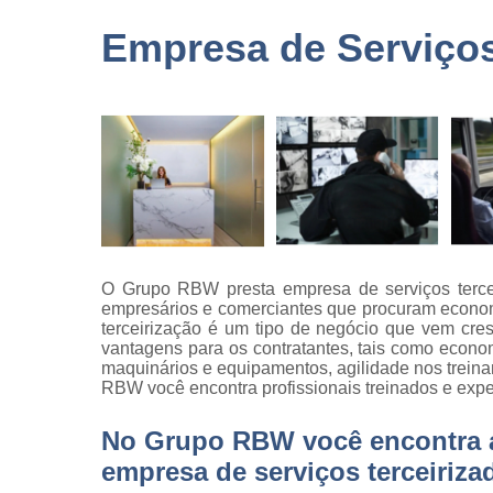
terceirizad
Empresa de Serviços
Empresas 
logística
Empresas 
monitorame
Empresas 
paisagism
Empresas 
recrutament
seleção
O Grupo RBW presta empresa de serviços tercei
Empresas 
empresários e comerciantes que procuram econom
terceirizaç
terceirização é um tipo de negócio que vem cre
vantagens para os contratantes, tais como econo
Empresas 
maquinários e equipamentos, agilidade nos trei
terceirização
RBW você encontra profissionais treinados e expe
limpezas
Empresas
No Grupo RBW você encontra a 
terceirizad
empresa de serviços terceiriza
Gestões d