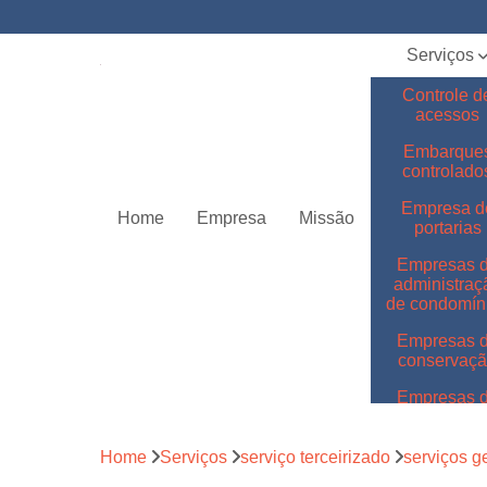
Serviços
Controle d
acessos
Embarque
controlado
Empresa d
Home
Empresa
Missão
portarias
Empresas 
administraç
de condomín
Empresas 
conservaç
Empresas 
jardinage
Empresas 
Home
Serviços
serviço terceirizado
serviços ge
limpeza