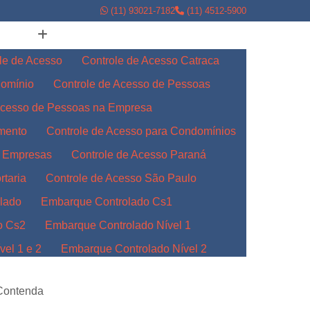
(11) 93021-7182
(11) 4512-5900
le de Acesso
Controle de Acesso Catraca
domínio
Controle de Acesso de Pessoas
Acesso de Pessoas na Empresa
amento
Controle de Acesso para Condomínios
a Empresas
Controle de Acesso Paraná
rtaria
Controle de Acesso São Paulo
lado
Embarque Controlado Cs1
o Cs2
Embarque Controlado Nível 1
el 1 e 2
Embarque Controlado Nível 2
l 3
Embarque Controlado para Empresas
 Contenda
Indústrias
Embarque Controlado Paraná