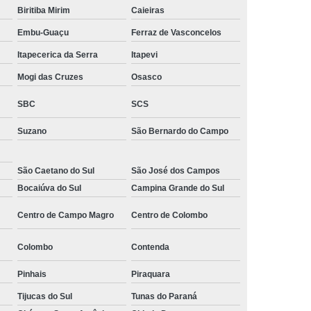
Biritiba Mirim
Caieiras
 Monitoramento e Segurança
Embu-Guaçu
Ferraz de Vasconcelos
 Monitoramento Residencial
Itapecerica da Serra
Itapevi
 Segurança e Monitoramento
Mogi das Cruzes
Osasco
ecializada em Monitoramento
SBC
SCS
oras
Empresa Terceirizada de Monitoramento
Suzano
São Bernardo do Campo
 e Paisagismo
Empresa de Paisagismo
e Paisagismo e Jardinagem
São Caetano do Sul
São José dos Campos
isagismo e Jardinagem Predial
Bocaiúva do Sul
Campina Grande do Sul
dial
Empresa de Paisagismo Terceirizado
Centro de Campo Magro
Centro de Colombo
specializada em Paisagismo
Colombo
Contenda
ializada em Paisagismo Predial
Pinhais
Piraquara
agismo
Empresa Paisagismo e Jardinagem
Tijucas do Sul
Tunas do Paraná
erceirizada de Paisagismo