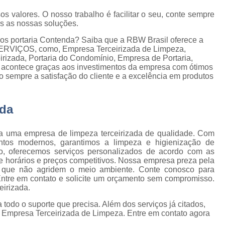
Empresa de Gestão de Cond
os valores. O nosso trabalho é facilitar o seu, conte sempre
Empresa Especializ
e
as as nossas soluções.
Empresa Especializ
dos portaria Contenda? Saiba que a RBW Brasil oferece a
e
VIÇOS, como, Empresa Terceirizada de Limpeza,
Empresa Conservação
os
rizada, Portaria do Condomínio, Empresa de Portaria,
so acontece graças aos investimentos da empresa com ótimos
Empresa de C
de
o sempre a satisfação do cliente e a excelência em produtos
Empresa d
s
Empresa de L
ada
Empresa de Ser
 de
a uma empresa de limpeza terceirizada de qualidade. Com
Empresa de Ser
tos modernos, garantimos a limpeza e higienização de
so, oferecemos serviços personalizados de acordo com as
ão
Empresa Terce
de horários e preços competitivos. Nossa empresa preza pela
cas que não agridem o meio ambiente. Conte conosco para
Empresa Tercei
ntre em contato e solicite um orçamento sem compromisso.
e
eirizada.
os
Empresa Terceirizada d
 todo o suporte que precisa. Além dos serviços já citados,
e
Empresa Terceiriza
Empresa Terceirizada de Limpeza. Entre em contato agora
s