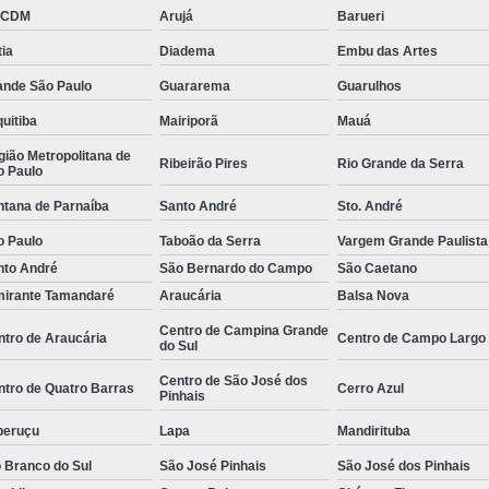
BCDM
Arujá
Barueri
e
Empresa de
ia
Diadema
Embu das Artes
Empresa de
ande São Paulo
Guararema
Guarulhos
 de
Empresa de
uitiba
Mairiporã
Mauá
Empresa Esp
ião Metropolitana de
Ribeirão Pires
Rio Grande da Serra
o Paulo
 de
Empresa Monitoramento 24 H
e
ntana de Parnaíba
Santo André
Sto. André
Empresa de Jardinagem
o de
o Paulo
Taboão da Serra
Vargem Grande Paulista
Empresa d
s
nto André
São Bernardo do Campo
São Caetano
Empresa de Pa
o de
mirante Tamandaré
Araucária
Balsa Nova
Empresa de Paisagismo Pre
s
Centro de Campina Grande
ntro de Araucária
Centro de Campo Largo
do Sul
Empresa E
o de
Centro de São José dos
s
ntro de Quatro Barras
Cerro Azul
Empresa Espec
Pinhais
o de
peruçu
Lapa
Mandirituba
Empresa Jardinagem e Pais
as
 Branco do Sul
São José Pinhais
São José dos Pinhais
Empresa T
o de