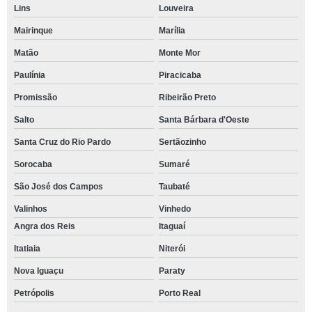
Lins
Louveira
Mairinque
Marília
Matão
Monte Mor
Paulínia
Piracicaba
Promissão
Ribeirão Preto
Salto
Santa Bárbara d'Oeste
Santa Cruz do Rio Pardo
Sertãozinho
Sorocaba
Sumaré
São José dos Campos
Taubaté
Valinhos
Vinhedo
Angra dos Reis
Itaguaí
Itatiaia
Niterói
Nova Iguaçu
Paraty
Petrópolis
Porto Real