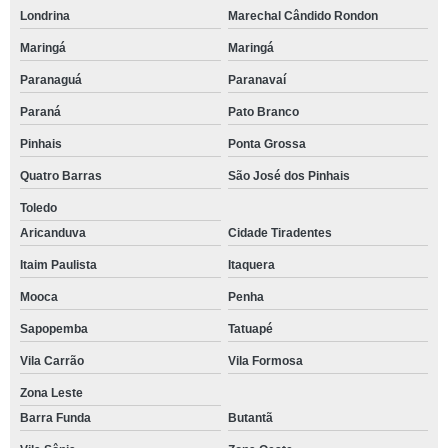
Londrina
Marechal Cândido Rondon
Maringá
Maringá
Paranaguá
Paranavaí
Paraná
Pato Branco
Pinhais
Ponta Grossa
Quatro Barras
São José dos Pinhais
Toledo
Aricanduva
Cidade Tiradentes
Itaim Paulista
Itaquera
Mooca
Penha
Sapopemba
Tatuapé
Vila Carrão
Vila Formosa
Zona Leste
Barra Funda
Butantã