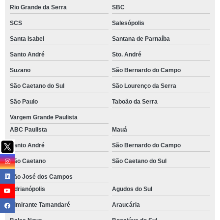
Rio Grande da Serra
SBC
SCS
Salesópolis
Santa Isabel
Santana de Parnaíba
Santo André
Sto. André
Suzano
São Bernardo do Campo
São Caetano do Sul
São Lourenço da Serra
São Paulo
Taboão da Serra
Vargem Grande Paulista
ABC Paulista
Mauá
Santo André
São Bernardo do Campo
São Caetano
São Caetano do Sul
São José dos Campos
Adrianópolis
Agudos do Sul
Almirante Tamandaré
Araucária