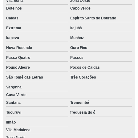
Vila Sônia
Zona Oeste
Botelhos
Cabo Verde
Caldas
Espírito Santo do Dourado
Extrema
Itajubá
Itapeva
Munhoz
Nova Resende
Ouro Fino
Passa Quatro
Passos
Pouso Alegre
Poços de Caldas
São Tomé das Letras
Três Corações
Varginha
Casa Verde
Santana
Tremembé
Tucuruvi
freguesia do ó
limão
Vila Madalena
Zona Norte