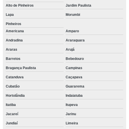
Alto de Pinheiros
Jardim Paulista
Lapa
Morumbi
Pinheiros
Americana
Amparo
Andradina
Araraquara
Araras
Arujá
Barretos
Bebedouro
Bragança Paulista
Campinas
Catanduva
Caçapava
Cubatão
Guararema
Hortolândia
Indaiatuba
Itatiba
Itupeva
Jacareí
Jarinu
Jundiaí
Limeira