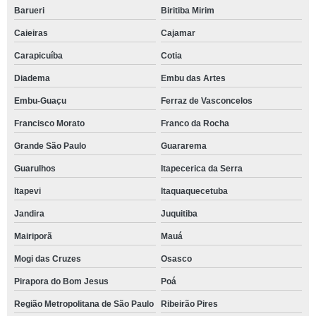
Barueri
Biritiba Mirim
Caieiras
Cajamar
Carapicuíba
Cotia
Diadema
Embu das Artes
Embu-Guaçu
Ferraz de Vasconcelos
Francisco Morato
Franco da Rocha
Grande São Paulo
Guararema
Guarulhos
Itapecerica da Serra
Itapevi
Itaquaquecetuba
Jandira
Juquitiba
Mairiporã
Mauá
Mogi das Cruzes
Osasco
Pirapora do Bom Jesus
Poá
Região Metropolitana de São Paulo
Ribeirão Pires