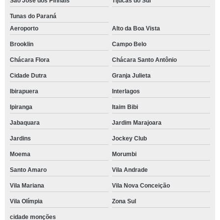
São José dos Pinhais
Tijucas do Sul
Tunas do Paraná
Aeroporto
Alto da Boa Vista
Brooklin
Campo Belo
Chácara Flora
Chácara Santo Antônio
Cidade Dutra
Granja Julieta
Ibirapuera
Interlagos
Ipiranga
Itaim Bibi
Jabaquara
Jardim Marajoara
Jardins
Jockey Club
Moema
Morumbi
Santo Amaro
Vila Andrade
Vila Mariana
Vila Nova Conceição
Vila Olímpia
Zona Sul
cidade monções