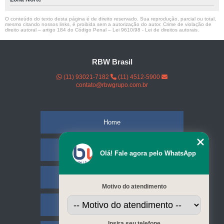
O conteúdo do texto desta página é de direito reservado. Sua reprodução, parcial ou total,
mesmo citando nossos links, é proibida sem a autorização do autor. Crime de violação de
direito autoral – artigo 184 do Código Penal –
Lei 9610/98 - Lei de direitos autorais
.
RBW Brasil
(11) 93021-7182
(11) 4512-5900
contato@rbwgrupo.com.br
Home
Empresa
Olá! Fale agora pelo WhatsApp
Missão
Motivo do atendimento
Serviços
Insira seu telefone