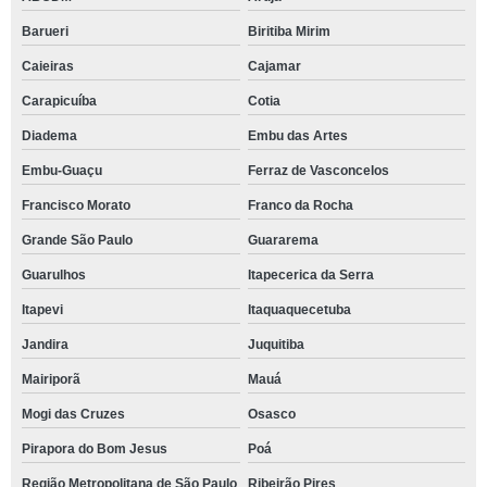
Barueri
Biritiba Mirim
Caieiras
Cajamar
Carapicuíba
Cotia
Diadema
Embu das Artes
Embu-Guaçu
Ferraz de Vasconcelos
Francisco Morato
Franco da Rocha
Grande São Paulo
Guararema
Guarulhos
Itapecerica da Serra
Itapevi
Itaquaquecetuba
Jandira
Juquitiba
Mairiporã
Mauá
Mogi das Cruzes
Osasco
Pirapora do Bom Jesus
Poá
Região Metropolitana de São Paulo
Ribeirão Pires