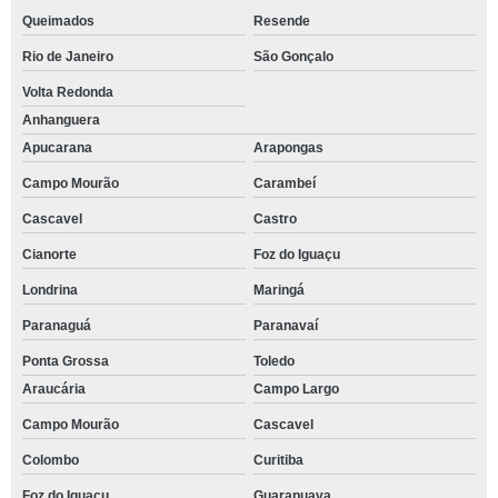
Queimados
Resende
Rio de Janeiro
São Gonçalo
Volta Redonda
Anhanguera
Apucarana
Arapongas
Campo Mourão
Carambeí
Cascavel
Castro
Cianorte
Foz do Iguaçu
Londrina
Maringá
Paranaguá
Paranavaí
Ponta Grossa
Toledo
Araucária
Campo Largo
Campo Mourão
Cascavel
Colombo
Curitiba
Foz do Iguaçu
Guarapuava