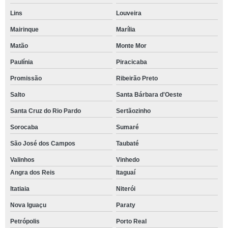
Lins
Louveira
Mairinque
Marília
Matão
Monte Mor
Paulínia
Piracicaba
Promissão
Ribeirão Preto
Salto
Santa Bárbara d'Oeste
Santa Cruz do Rio Pardo
Sertãozinho
Sorocaba
Sumaré
São José dos Campos
Taubaté
Valinhos
Vinhedo
Angra dos Reis
Itaguaí
Itatiaia
Niterói
Nova Iguaçu
Paraty
Petrópolis
Porto Real