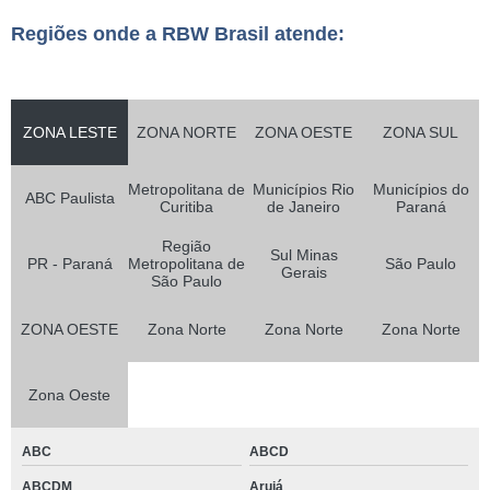
Regiões onde a RBW Brasil atende:
ZONA LESTE
ZONA NORTE
ZONA OESTE
ZONA SUL
Metropolitana de
Municípios Rio
Municípios do
ABC Paulista
Curitiba
de Janeiro
Paraná
Região
Sul Minas
PR - Paraná
Metropolitana de
São Paulo
Gerais
São Paulo
ZONA OESTE
Zona Norte
Zona Norte
Zona Norte
Zona Oeste
ABC
ABCD
ABCDM
Arujá