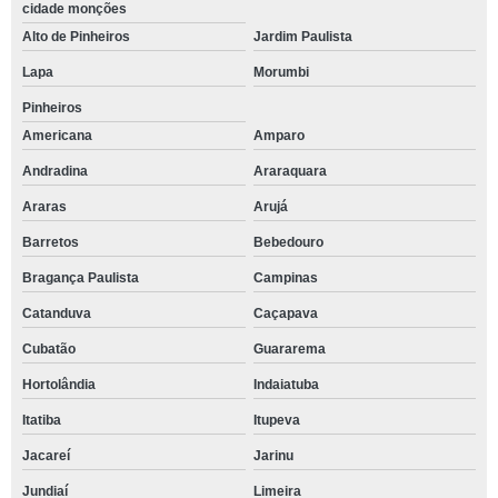
cidade monções
Alto de Pinheiros
Jardim Paulista
Lapa
Morumbi
Pinheiros
Americana
Amparo
Andradina
Araraquara
Araras
Arujá
Barretos
Bebedouro
Bragança Paulista
Campinas
Catanduva
Caçapava
Cubatão
Guararema
Hortolândia
Indaiatuba
Itatiba
Itupeva
Jacareí
Jarinu
Jundiaí
Limeira