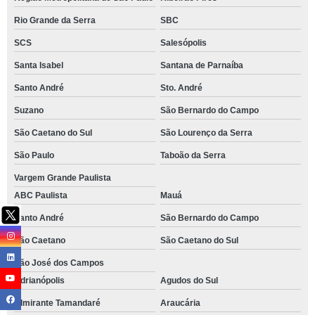
Rio Grande da Serra
SBC
SCS
Salesópolis
Santa Isabel
Santana de Parnaíba
Santo André
Sto. André
Suzano
São Bernardo do Campo
São Caetano do Sul
São Lourenço da Serra
São Paulo
Taboão da Serra
Vargem Grande Paulista
ABC Paulista
Mauá
Santo André
São Bernardo do Campo
São Caetano
São Caetano do Sul
São José dos Campos
Adrianópolis
Agudos do Sul
Almirante Tamandaré
Araucária