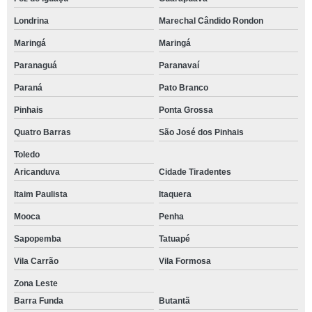
Londrina
Marechal Cândido Rondon
Maringá
Maringá
Paranaguá
Paranavaí
Paraná
Pato Branco
Pinhais
Ponta Grossa
Quatro Barras
São José dos Pinhais
Toledo
Aricanduva
Cidade Tiradentes
Itaim Paulista
Itaquera
Mooca
Penha
Sapopemba
Tatuapé
Vila Carrão
Vila Formosa
Zona Leste
Barra Funda
Butantã