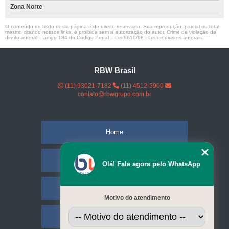
Zona Norte
O conteúdo do texto desta página é de direito reservado. Sua reprodução, parcial ou total,
mesmo citando nossos links, é proibida sem a autorização do autor. Crime de violação de
direito autoral – artigo 184 do Código Penal –
Lei 9610/98 - Lei de direitos autorais
.
RBW Brasil
(11) 93021-7182
(11) 4512-5900
contato@rbwgrupo.com.br
Home
Empresa
Olá! Fale agora pelo WhatsApp
Missão
Motivo do atendimento
Serviços