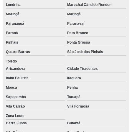
Londrina
Marechal Cândido Rondon
Maringá
Maringá
Paranaguá
Paranavaí
Paraná
Pato Branco
Pinhais
Ponta Grossa
Quatro Barras
São José dos Pinhais
Toledo
Aricanduva
Cidade Tiradentes
Itaim Paulista
Itaquera
Mooca
Penha
Sapopemba
Tatuapé
Vila Carrão
Vila Formosa
Zona Leste
Barra Funda
Butantã