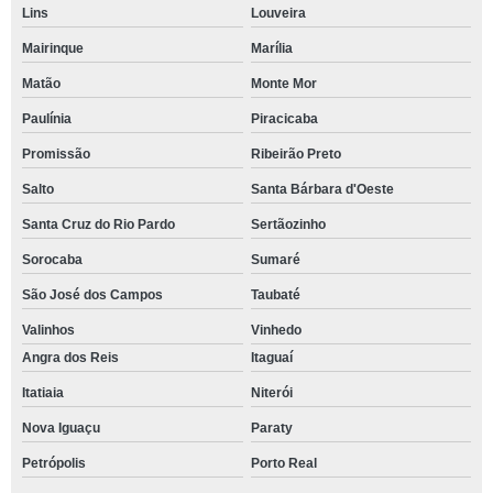
Lins
Louveira
Mairinque
Marília
Matão
Monte Mor
Paulínia
Piracicaba
Promissão
Ribeirão Preto
Salto
Santa Bárbara d'Oeste
Santa Cruz do Rio Pardo
Sertãozinho
Sorocaba
Sumaré
São José dos Campos
Taubaté
Valinhos
Vinhedo
Angra dos Reis
Itaguaí
Itatiaia
Niterói
Nova Iguaçu
Paraty
Petrópolis
Porto Real