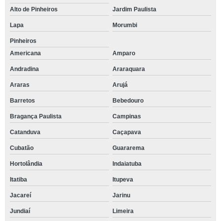
Alto de Pinheiros
Jardim Paulista
Lapa
Morumbi
Pinheiros
Americana
Amparo
Andradina
Araraquara
Araras
Arujá
Barretos
Bebedouro
Bragança Paulista
Campinas
Catanduva
Caçapava
Cubatão
Guararema
Hortolândia
Indaiatuba
Itatiba
Itupeva
Jacareí
Jarinu
Jundiaí
Limeira