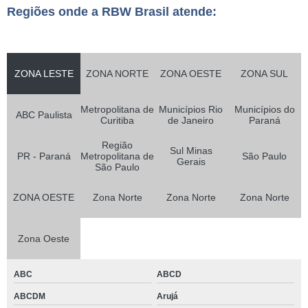
Regiões onde a RBW Brasil atende:
ZONA LESTE
ZONA NORTE
ZONA OESTE
ZONA SUL
Metropolitana de
Municípios Rio
Municípios do
ABC Paulista
Curitiba
de Janeiro
Paraná
Região
Sul Minas
PR - Paraná
Metropolitana de
São Paulo
Gerais
São Paulo
ZONA OESTE
Zona Norte
Zona Norte
Zona Norte
Zona Oeste
ABC
ABCD
ABCDM
Arujá