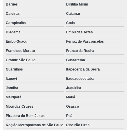
Barueri
Biritiba Mirim
Caieiras
Cajamar
Carapicuíba
Cotia
Diadema
Embu das Artes
Embu-Guaçu
Ferraz de Vasconcelos
Francisco Morato
Franco da Rocha
Grande São Paulo
Guararema
Guarulhos
Itapecerica da Serra
Itapevi
Itaquaquecetuba
Jandira
Juquitiba
Mairiporã
Mauá
Mogi das Cruzes
Osasco
Pirapora do Bom Jesus
Poá
Região Metropolitana de São Paulo
Ribeirão Pires