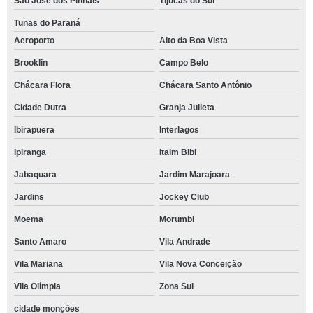
São José dos Pinhais
Tijucas do Sul
Tunas do Paraná
Aeroporto
Alto da Boa Vista
Brooklin
Campo Belo
Chácara Flora
Chácara Santo Antônio
Cidade Dutra
Granja Julieta
Ibirapuera
Interlagos
Ipiranga
Itaim Bibi
Jabaquara
Jardim Marajoara
Jardins
Jockey Club
Moema
Morumbi
Santo Amaro
Vila Andrade
Vila Mariana
Vila Nova Conceição
Vila Olímpia
Zona Sul
cidade monções