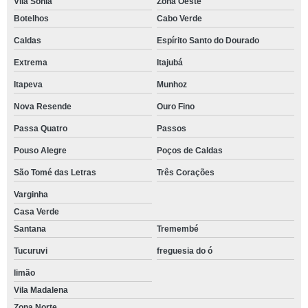
Vila Sônia
Zona Oeste
Botelhos
Cabo Verde
Caldas
Espírito Santo do Dourado
Extrema
Itajubá
Itapeva
Munhoz
Nova Resende
Ouro Fino
Passa Quatro
Passos
Pouso Alegre
Poços de Caldas
São Tomé das Letras
Três Corações
Varginha
Casa Verde
Santana
Tremembé
Tucuruvi
freguesia do ó
limão
Vila Madalena
Zona Norte