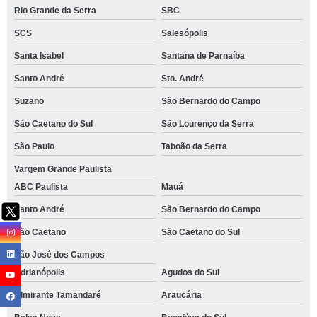
Rio Grande da Serra
SBC
SCS
Salesópolis
Santa Isabel
Santana de Parnaíba
Santo André
Sto. André
Suzano
São Bernardo do Campo
São Caetano do Sul
São Lourenço da Serra
São Paulo
Taboão da Serra
Vargem Grande Paulista
ABC Paulista
Mauá
Santo André
São Bernardo do Campo
São Caetano
São Caetano do Sul
São José dos Campos
Adrianópolis
Agudos do Sul
Almirante Tamandaré
Araucária