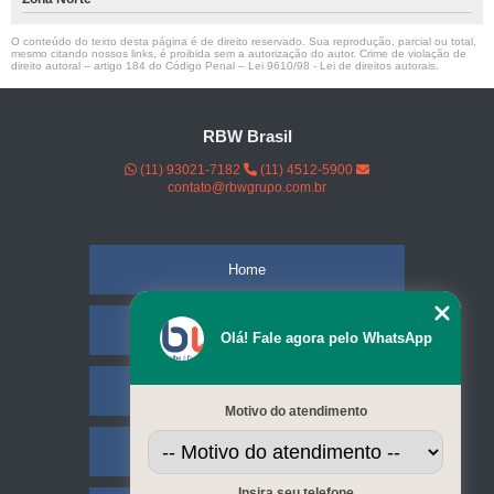
O conteúdo do texto desta página é de direito reservado. Sua reprodução, parcial ou total,
mesmo citando nossos links, é proibida sem a autorização do autor. Crime de violação de
direito autoral – artigo 184 do Código Penal –
Lei 9610/98 - Lei de direitos autorais
.
RBW Brasil
(11) 93021-7182
(11) 4512-5900
contato@rbwgrupo.com.br
Home
Empresa
Olá! Fale agora pelo WhatsApp
Missão
Motivo do atendimento
Serviços
Insira seu telefone